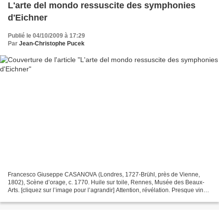
L'arte del mondo ressuscite des symphonies
d'Eichner
Publié le 04/10/2009 à 17:29
Par
Jean-Christophe Pucek
Francesco Giuseppe CASANOVA (Londres, 1727-Brühl, près de Vienne,
1802), Scène d’orage, c. 1770. Huile sur toile, Rennes, Musée des Beaux-
Arts. [cliquez sur l’image pour l’agrandir] Attention, révélation. Presque vingt
ans après le choc suscité par deux...