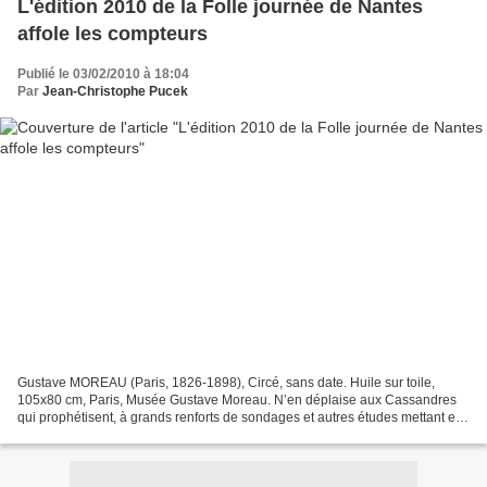
L'édition 2010 de la Folle journée de Nantes
affole les compteurs
Publié le 03/02/2010 à 18:04
Par
Jean-Christophe Pucek
Gustave MOREAU (Paris, 1826-1898), Circé, sans date. Huile sur toile,
105x80 cm, Paris, Musée Gustave Moreau. N’en déplaise aux Cassandres
qui prophétisent, à grands renforts de sondages et autres études mettant en
lumière son vieillissement, voire sa...