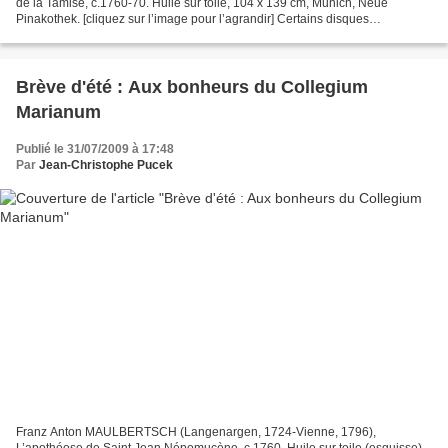
de la Tamise, c.1760-70. Huile sur toile, 104 x 139 cm, Munich, Neue
Pinakothek. [cliquez sur l’image pour l’agrandir] Certains disques
ressemblent tant à de belles journées d’été qu’ils...
Brève d'été : Aux bonheurs du Collegium
Marianum
Publié le 31/07/2009 à 17:48
Par
Jean-Christophe Pucek
Franz Anton MAULBERTSCH (Langenargen, 1724-Vienne, 1796),