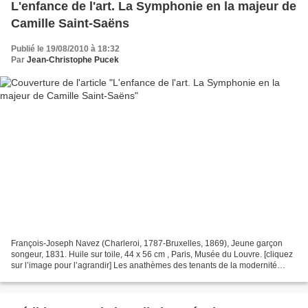
L'enfance de l'art. La Symphonie en la majeur de
Camille Saint-Saëns
Publié le 19/08/2010 à 18:32
Par
Jean-Christophe Pucek
François-Joseph Navez (Charleroi, 1787-Bruxelles, 1869), Jeune garçon
songeur, 1831. Huile sur toile, 44 x 56 cm , Paris, Musée du Louvre. [cliquez
sur l’image pour l’agrandir] Les anathèmes des tenants de la modernité
musicale ont fait, au XXe siècle,...