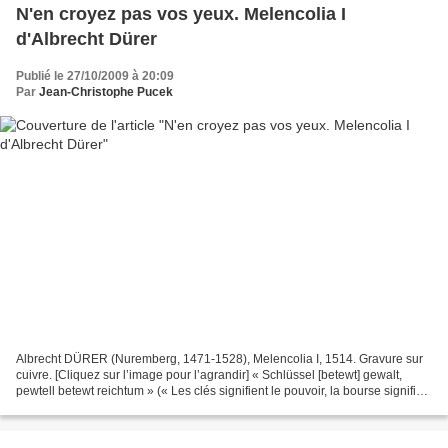
N'en croyez pas vos yeux. Melencolia I
d'Albrecht Dürer
Publié le 27/10/2009 à 20:09
Par
Jean-Christophe Pucek
Albrecht DÜRER (Nuremberg, 1471-1528), Melencolia I, 1514. Gravure sur
cuivre. [Cliquez sur l’image pour l’agrandir] « Schlüssel [betewt] gewalt,
pewtell betewt reichtum » (« Les clés signifient le pouvoir, la bourse signifie
la richesse »). Cette courte...