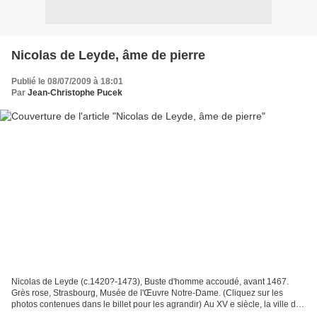
Nicolas de Leyde, âme de pierre
Publié le 08/07/2009 à 18:01
Par
Jean-Christophe Pucek
Nicolas de Leyde (c.1420?-1473), Buste d'homme accoudé, avant 1467.
Grès rose, Strasbourg, Musée de l'Œuvre Notre-Dame. (Cliquez sur les
photos contenues dans le billet pour les agrandir) Au XV e siècle, la ville de
Strasbourg fourmille de talents venus...