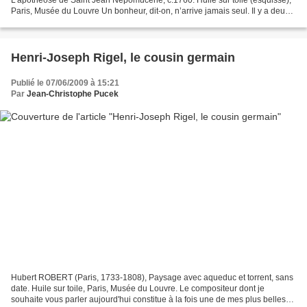
L’apothéose de Saint Jean Népomucène, c.1760. Huile sur toile (esquisse),
Paris, Musée du Louvre Un bonheur, dit-on, n’arrive jamais seul. Il y a deux
ans, le Festival de Sablé, très apprécié par...
Henri-Joseph Rigel, le cousin germain
Publié le 07/06/2009 à 15:21
Par
Jean-Christophe Pucek
Hubert ROBERT (Paris, 1733-1808), Paysage avec aqueduc et torrent, sans
date. Huile sur toile, Paris, Musée du Louvre. Le compositeur dont je
souhaite vous parler aujourd'hui constitue à la fois une de mes plus belles