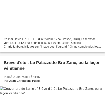
Caspar David FRIEDRICH (Greifswald, 1774-Dresde, 1840), La terrasse,
vers 1811-1812. Huile sur toile, 53,5 x 70 cm, Berlin, Schloss
Charlottenburg. [cliquez sur l’image pour l’agrandir] On ne compte plus les
versions, complètes ou partielles, des Impromptus...
Brève d'été : Le Palazzetto Bru Zane, ou la leçon
vénitienne
Publié le 20/07/2009 à 11:02
Par
Jean-Christophe Pucek