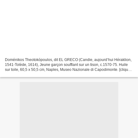
Doménikos Theotokópoulos, dit EL GRECO (Candie, aujourd’hui Héraklion,
1541-Tolède, 1614), Jeune garçon soufflant sur un tison, c.1570-75. Huile
sur toile, 60,5 x 50,5 cm, Naples, Museo Nazionale di Capodimonte. [cliquez
sur l'image pour l'agrandir] Une...