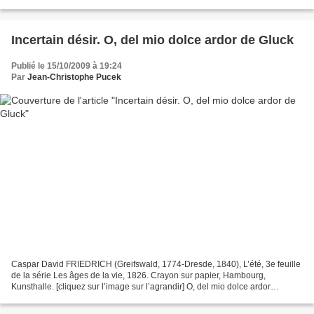
découvertes et une de mes plus intenses...
Incertain désir. O, del mio dolce ardor de Gluck
Publié le 15/10/2009 à 19:24
Par
Jean-Christophe Pucek
Caspar David FRIEDRICH (Greifswald, 1774-Dresde, 1840), L’été, 3e feuille
de la série Les âges de la vie, 1826. Crayon sur papier, Hambourg,
Kunsthalle. [cliquez sur l’image sur l’agrandir] O, del mio dolce ardor
bramato oggeto ! L’aure che tu respiri...