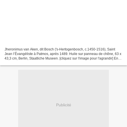
Jheronimus van Aken, dit Bosch ('s-Hertogenbosch, c.1450-1516), Saint
Jean l’Évangéliste à Patmos, après 1489. Huile sur panneau de chêne, 63 x
43,3 cm, Berlin, Staatliche Museen. [cliquez sur l'image pour l'agrandir] En
1998, un enregistrement fondateur...
Publicité