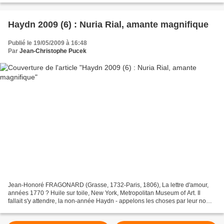
Haydn 2009 (6) : Nuria Rial, amante magnifique
Publié le 19/05/2009 à 16:48
Par
Jean-Christophe Pucek
Jean-Honoré FRAGONARD (Grasse, 1732-Paris, 1806), La lettre d'amour,
années 1770 ? Huile sur toile, New York, Metropolitan Museum of Art. Il
fallait s'y attendre, la non-année Haydn - appelons les choses par leur nom -
n'est guère marquée, pour le moment,...