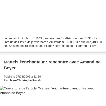
Johannes JELGERHUIS RZN (Leeuwarden, 1770-Amsterdam, 1836), La
librairie de Pieter Meijer Warnars à Amsterdam, 1820. Huile sur toile, 48 x 58
cm, Amsterdam, Rijksmuseum. [cliquez sur l’image pour l’agrandir] « Il y
avait deux hommes en moi, et je ne l’avais...
Matteis l'enchanteur : rencontre avec Amandine
Beyer
Publié le 27/08/2009 à 11:26
Par
Jean-Christophe Pucek