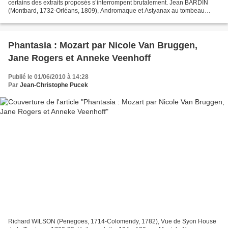
certains des extraits proposés s’interrompent brutalement. Jean BARDIN
(Montbard, 1732-Orléans, 1809), Andromaque et Astyanax au tombeau
d’Hector, 1777. Huile sur toile, 60,5 x 90 cm,...
Phantasia : Mozart par Nicole Van Bruggen,
Jane Rogers et Anneke Veenhoff
Publié le 01/06/2010 à 14:28
Par
Jean-Christophe Pucek
Richard WILSON (Penegoes, 1714-Colomendy, 1782), Vue de Syon House