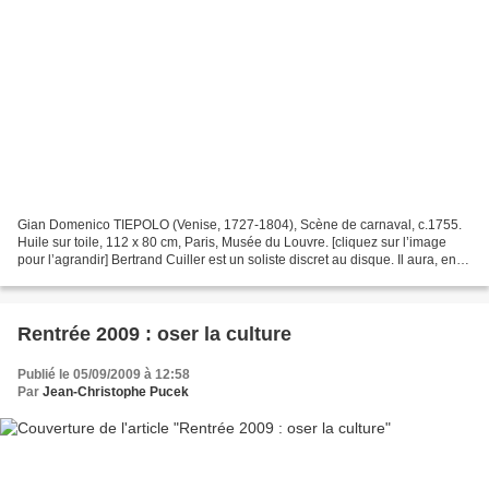
Gian Domenico TIEPOLO (Venise, 1727-1804), Scène de carnaval, c.1755.
Huile sur toile, 112 x 80 cm, Paris, Musée du Louvre. [cliquez sur l’image
pour l’agrandir] Bertrand Cuiller est un soliste discret au disque. Il aura, en
effet, fallu patienter presque...
Rentrée 2009 : oser la culture
Publié le 05/09/2009 à 12:58
Par
Jean-Christophe Pucek