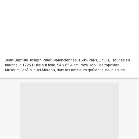
Jean-Baptiste Joseph Pater (Valenciennes, 1695-Paris, 1736), Troupes en
marche, c.1725 Huile sur toile, 54 x 65,4 cm, New York, Metropolitan
Museum José Miguel Moreno, dont les amateurs goûtent aussi bien les
incursions dans le répertoire espagnol que...