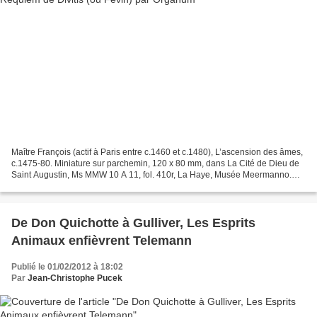
Maître François (actif à Paris entre c.1460 et c.1480), L’ascension des âmes,
c.1475-80. Miniature sur parchemin, 120 x 80 mm, dans La Cité de Dieu de
Saint Augustin, Ms MMW 10 A 11, fol. 410r, La Haye, Musée Meermanno.
Chaque nouveau disque d’Organum,...
De Don Quichotte à Gulliver, Les Esprits
Animaux enfièvrent Telemann
Publié le 01/02/2012 à 18:02
Par
Jean-Christophe Pucek