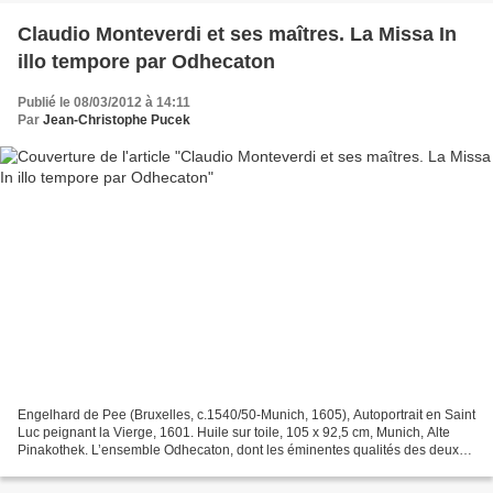
Claudio Monteverdi et ses maîtres. La Missa In
illo tempore par Odhecaton
Publié le 08/03/2012 à 14:11
Par
Jean-Christophe Pucek
Engelhard de Pee (Bruxelles, c.1540/50-Munich, 1605), Autoportrait en Saint
Luc peignant la Vierge, 1601. Huile sur toile, 105 x 92,5 cm, Munich, Alte
Pinakothek. L’ensemble Odhecaton, dont les éminentes qualités des deux
derniers disques, O Gente Brunette...