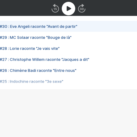
#30 : Eve Angeli raconte "Avant de partir"
#29 : MC Solaar raconte "Bouge de là"
28 : Lorie raconte "Je vais vite"
#27 : Christophe Willem raconte "Jacques a dit"
#26 : Chimène Badi raconte "Entre nous"
#25 : Indochine raconte "3e sexe"
#24 : Zaho raconte "C'est chelou"
#23 : Patrick Bruel raconte "Au café des délices"
#22 : Kyo raconte "Le chemin"
#21 : Nolwenn Leroy raconte "Cassé"
#20 : Patrick Hernandez raconte "Born to be alive"