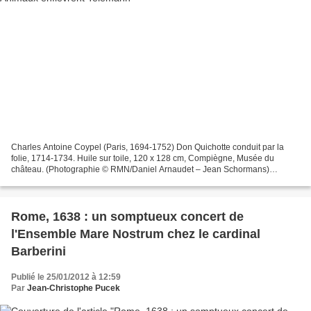
Charles Antoine Coypel (Paris, 1694-1752) Don Quichotte conduit par la
folie, 1714-1734. Huile sur toile, 120 x 128 cm, Compiègne, Musée du
château. (Photographie © RMN/Daniel Arnaudet – Jean Schormans)
Toujours soucieux de découvrir et d’encourager l’éclosion...
Rome, 1638 : un somptueux concert de
l'Ensemble Mare Nostrum chez le cardinal
Barberini
Publié le 25/01/2012 à 12:59
Par
Jean-Christophe Pucek