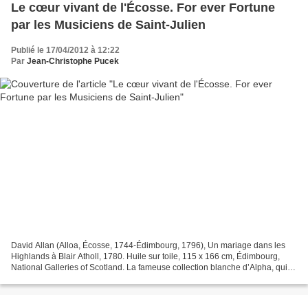
Le cœur vivant de l'Écosse. For ever Fortune
par les Musiciens de Saint-Julien
Publié le 17/04/2012 à 12:22
Par
Jean-Christophe Pucek
David Allan (Alloa, Écosse, 1744-Édimbourg, 1796), Un mariage dans les
Highlands à Blair Atholl, 1780. Huile sur toile, 115 x 166 cm, Édimbourg,
National Galleries of Scotland. La fameuse collection blanche d’Alpha, qui a
bien souvent entraîné, avec curiosité...