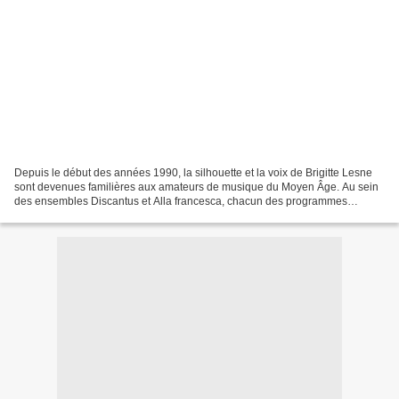
Depuis le début des années 1990, la silhouette et la voix de Brigitte Lesne
sont devenues familières aux amateurs de musique du Moyen Âge. Au sein
des ensembles Discantus et Alla francesca, chacun des programmes
proposés par cette musicienne, de l’Italie...