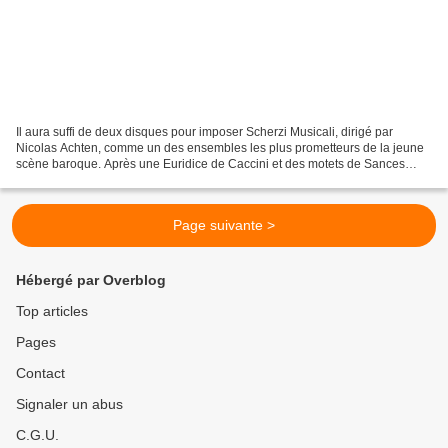
Il aura suffi de deux disques pour imposer Scherzi Musicali, dirigé par
Nicolas Achten, comme un des ensembles les plus prometteurs de la jeune
scène baroque. Après une Euridice de Caccini et des motets de Sances
unanimement salués par la critique, Nicolas...
Page suivante >
Hébergé par Overblog
Top articles
Pages
Contact
Signaler un abus
C.G.U.