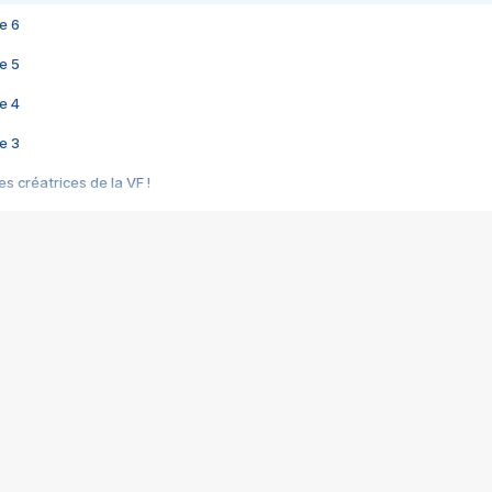
e 6
e 5
e 4
e 3
s créatrices de la VF !
e 2
e 1
e Mektoub My Love arrive enfin ! Rencontre avec Shaïn Boumedine et Sal
i : après Toni en famille
elle réalise le bouleversant Dites lui que je l'aime
ais ! Rencontre autour de Vie privée de Rebecca Zlotowski
 de Marguerite, Grave... Rencontre avec Ella Rumpf