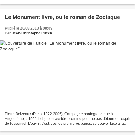
qui revient au détour...
Le Monument livre, ou le roman de Zodiaque
Publié le 20/08/2013 à 08:09
Par
Jean-Christophe Pucek
Pierre Belzeaux (Paris, 1922-2005), Campagne photographique à
Angoulême, c.1961 L'objet est austère, comme pour ne pas détourner l'esprit
de l'essentiel. L'ouvrir, c'est, dès les premières pages, se trouver face à la
présence, toujours un peu intimidante,...