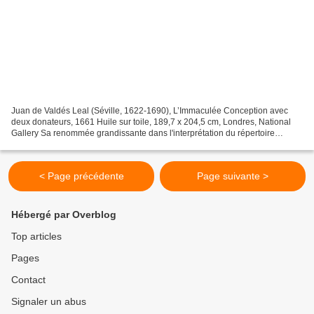
Juan de Valdés Leal (Séville, 1622-1690), L’Immaculée Conception avec
deux donateurs, 1661 Huile sur toile, 189,7 x 204,5 cm, Londres, National
Gallery Sa renommée grandissante dans l'interprétation du répertoire
français du XIX e siècle ne doit pas faire...
< Page précédente
Page suivante >
Hébergé par Overblog
Top articles
Pages
Contact
Signaler un abus