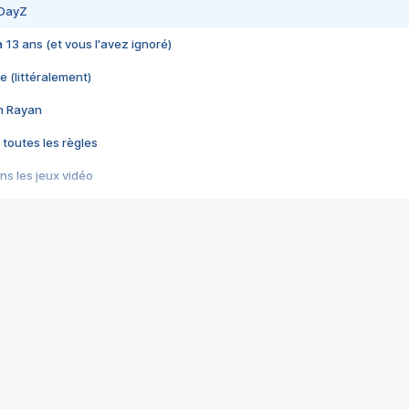
 DayZ
 a 13 ans (et vous l'avez ignoré)
e (littéralement)
im Rayan
 toutes les règles
s les jeux vidéo
us choquant de Rockstar ? - Le scandale BULLY
e plus moche de Steam
du RÊVE tourne au CAUCHEMAR
pendant 8 heures
it… à tort
umiliés par un jeu vidéo
ire - Final Fantasy 8