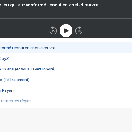
e jeu qui a transformé l’ennui en chef-d’œuvre
nsformé l’ennui en chef-d’œuvre
 DayZ
 a 13 ans (et vous l'avez ignoré)
e (littéralement)
im Rayan
 toutes les règles
s les jeux vidéo
us choquant de Rockstar ? - Le scandale BULLY