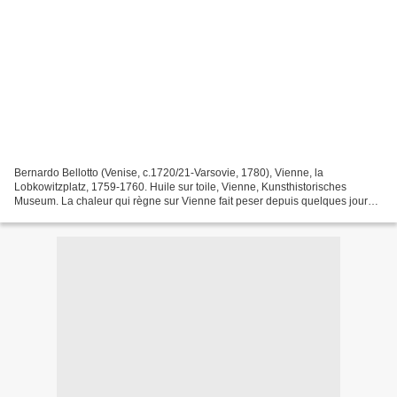
Bernardo Bellotto (Venise, c.1720/21-Varsovie, 1780), Vienne, la
Lobkowitzplatz, 1759-1760. Huile sur toile, Vienne, Kunsthistorisches
Museum. La chaleur qui règne sur Vienne fait peser depuis quelques jours
une chape de torpeur qui écrase bêtes et hommes....