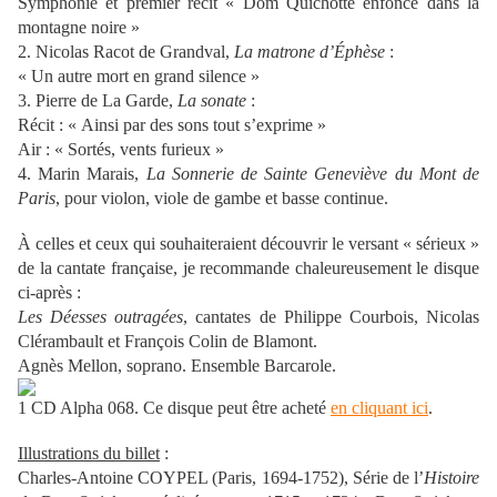
Symphonie et premier récit « Dom Quichotte enfoncé dans la
montagne noire »
2. Nicolas Racot de Grandval,
La matrone
d’Éphèse
:
« Un autre mort en grand silence »
3. Pierre de La Garde,
La sonate
:
Récit : « Ainsi par des sons tout s’exprime »
Air : « Sortés, vents furieux »
4. Marin Marais,
La Sonnerie de Sainte Geneviève du Mont de
Paris
, pour violon, viole de gambe et basse continue.
À celles et ceux qui souhaiteraient découvrir le versant « sérieux »
de la cantate française, je recommande chaleureusement le disque
ci-après :
Les Déesses outragées
, cantates de Philippe Courbois, Nicolas
Clérambault et François Colin de Blamont.
Agnès Mellon, soprano. Ensemble Barcarole.
1 CD Alpha 068. Ce disque peut être acheté
en cliquant ici
.
Illustrations du billet
:
Charles-Antoine COYPEL (Paris, 1694-1752), Série de l’
Histoire