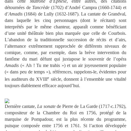
dans cette
Matrone d’Éphèse
, entre autres, des citations
détournées de
Tancrède
(1702) d’André Campra (1660-1744) et
d’
Amadis
(1684) de Lully (1632-1687). La cantate de Grandval,
dans laquelle les cinq personnages (dont le récitant) sont
interprétés par le même chanteur, apparaît comme bénéficiant
d’une unité théâtrale bien plus marquée que celle de Courbois.
L’abandon de la traditionnelle succession de récits et d’airs,
l’alternance extrêmement rapprochée de différents niveaux de
comique, comme, par exemple, dans la brève intervention du
fantôme du mari défunt qui juxtapose le souvenir de l’opéra
Amadis
(« Ah ! Tu me trahis ») et un air joyeusement populaire
(« dans peu de temps »), références, rappelons-le, évidentes pour
e
les auditeurs du XVIII
siècle, donnent à l’ensemble une vitalité
toujours diablement efficace aujourd’hui.
Dernière cantate,
La sonate
de Pierre de La Garde (1717-c.1792),
compositeur de la Chambre du Roi en 1756, protégé de la
marquise de Pompadour, est la plus récente du programme,
puisque composée entre 1756 et 1761. Si l’action développée