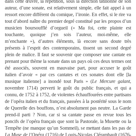
dans cette œuvre, la répétition, sous la direction tatillonne de son
auteur, d’une sonate, est relativement simple, elle fait appel à un
ressort encore différent du comique, l’ironie. En effet, si le rire va
tout d’abord naître du premier degré constitué par les propos d’un
musicien boursoufflé d’orgueil (« Ma foi, cette plainte est
touchante, quoique j’en sois l’auteur, moi-même, elle
m’enchante »), d’autres éléments, là encore sans doute très
présents à l’esprit des contemporains, tissent un second degré
plein de malice. Il faut se souvenir que composer une cantate en
prenant pour thème la sonate dans un pays où ces deux termes ont
été associés, souvent en mauvaise part, pour accuser le goût
italien d’avoir « par ces cantates et ces sonates dont elle [la
musique italienne] a inondé tout Paris » (
Le Mercure galant
,
novembre 1714) perverti le goût du public français, et qui a
connu, de 1752 à 1752, de violentes échauffourées entre partisans
de l’opéra italien et du français, passées à la postérité sous le nom
de Querelle des bouffons, n’est absolument pas neutre. La Garde
prend-il parti ? Non, car si sa cantate passe en revue tous les
poncifs de l’opéra français que sont la Pastorale, la Musette ou la
Tempête (ne manque qu’un Sommeil), se mettant dans les pas de
La Muse de l’Opéra
(1716) de Louis-Nicolas Clérambault (1676-