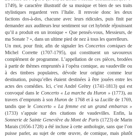
1749), le caractère illustratif de sa musique et bien de ses traits
stylistiques regardent vers l’Italie. Il renvoie donc les deux
factions dos-à-dos, chacune avec leurs ridicules, puis finit par
demander aux auditeurs leur sentiment sur cet hybride réjouissant
qu’il a produit en un ironique « Que pensés-vous, Messieurs, de
ma Sonate ? », dans un ultime pied de nez à tous les querelleurs.
Un mot, pour finir, afin de signaler les
Concertos comiques
de
Michel Corrette (1707-1795), qui constituent un savoureux
complément de programme. L’appellation de ces pièces, brodées
à partir de thèmes empruntés à l’opéra comique, au vaudeville ou
à des timbres populaires, dévoile leur origine comme leur
destination, puisqu’elles étaient destinées à être jouées entre les
actes des comédies. Ici, c’est André Grétry (1741-1813) qui est
convoqué dans le
Concerto « La marche du Huron »
(1773), au
travers d’emprunts à son
Huron
de 1768 et à sa
Lucille
de 1769,
tandis que le
Concerto « La femme est un grand embarras »
(1733) s’appuie sur des citations de vaudevilles. Enfin, la
Sonnerie de Sainte Geneviève du Mont de Paris
(1723) de Marin
Marais (1656-1728) a été incluse à cette anthologie, sans que l’on
puisse parler, au sujet de cette œuvre, de comique, mais plutôt