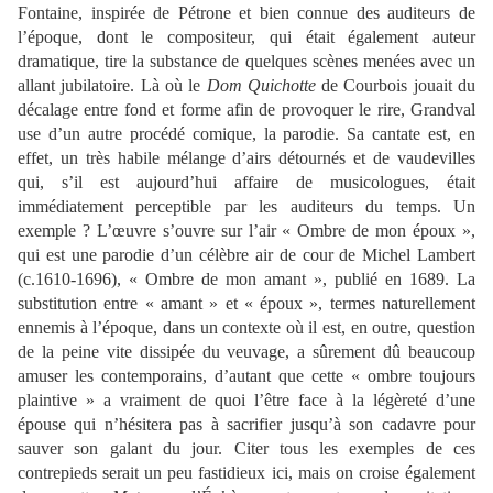
Fontaine, inspirée de Pétrone et bien connue des auditeurs de
l’époque, dont le compositeur, qui était également auteur
dramatique, tire la substance de quelques scènes menées avec un
allant jubilatoire. Là où le
Dom Quichotte
de Courbois jouait du
décalage entre fond et forme afin de provoquer le rire, Grandval
use d’un autre procédé comique, la parodie. Sa cantate est, en
effet, un très habile mélange d’airs détournés et de vaudevilles
qui, s’il est aujourd’hui affaire de musicologues, était
immédiatement perceptible par les auditeurs du temps. Un
exemple ? L’œuvre s’ouvre sur l’air « Ombre de mon époux »,
qui est une parodie d’un célèbre air de cour de Michel Lambert
(c.1610-1696), « Ombre de mon amant », publié en 1689. La
substitution entre « amant » et « époux », termes naturellement
ennemis à l’époque, dans un contexte où il est, en outre, question
de la peine vite dissipée du veuvage, a sûrement dû beaucoup
amuser les contemporains, d’autant que cette « ombre toujours
plaintive » a vraiment de quoi l’être face à la légèreté d’une
épouse qui n’hésitera pas à sacrifier jusqu’à son cadavre pour
sauver son galant du jour. Citer tous les exemples de ces
contrepieds serait un peu fastidieux ici, mais on croise également