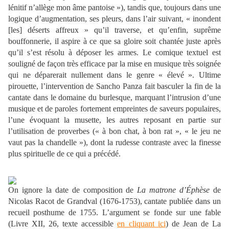
lénitif n’allège mon âme pantoise »), tandis que, toujours dans une
logique d’augmentation, ses pleurs, dans l’air suivant, « inondent
[les] déserts affreux » qu’il traverse, et qu’enfin, suprême
bouffonnerie, il aspire à ce que sa gloire soit chantée juste après
qu’il s’est résolu à déposer les armes. Le comique textuel est
souligné de façon très efficace par la mise en musique très soignée
qui ne déparerait nullement dans le genre « élevé ». Ultime
pirouette, l’intervention de Sancho Panza fait basculer la fin de la
cantate dans le domaine du burlesque, marquant l’intrusion d’une
musique et de paroles fortement empreintes de saveurs populaires,
l’une évoquant la musette, les autres reposant en partie sur
l’utilisation de proverbes (« à bon chat, à bon rat », « le jeu ne
vaut pas la chandelle »), dont la rudesse contraste avec la finesse
plus spirituelle de ce qui a précédé.
On ignore la date de composition de
La matrone d’Éphèse
de
Nicolas Racot de Grandval (1676-1753), cantate publiée dans un
recueil posthume de 1755. L’argument se fonde sur une fable
(Livre XII, 26, texte accessible
en cliquant ici
) de Jean de La