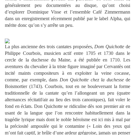
généralement peu documentées au disque, qu’ont choisi
d’explorer Dominique Visse et l’ensemble Café Zimmermann
dans un enregistrement récemment publié par le label Alpha, qui
mérite donc qu’on s’y arrête un peu.
La plus ancienne des trois cantates proposées,
Dom Quichotte
de
Philippe Courbois, musicien actif entre 1705 et 1730 dans le
cercle de la duchesse du Maine, a été publiée en 1710. Les
aventures du chevalier à la triste figure imaginé par Cervantès ont
incité maints compositeurs à en exploiter la veine cocasse,
comme, par exemple, dans
Don Quichotte chez la duchesse
de
Boismortier (1743). Courbois, tout en ne bouleversant la forme
traditionnelle de la cantate qu’en l’allongeant un peu (quatre
alternances récitatif/air au lieu des trois canoniques), fait voler le
fond en éclats. Don Quichotte se ridiculise dès son premier air en
usant de la langue que l’on rencontre habituellement dans la
tragédie lyrique mais dont le noble héroïsme est ici mis à mal par
la préciosité ampoulée qui le contamine (« Loin des yeux qui
m’ont fait captif, je brûle d’une ardeur grégeoise, jamais un penser