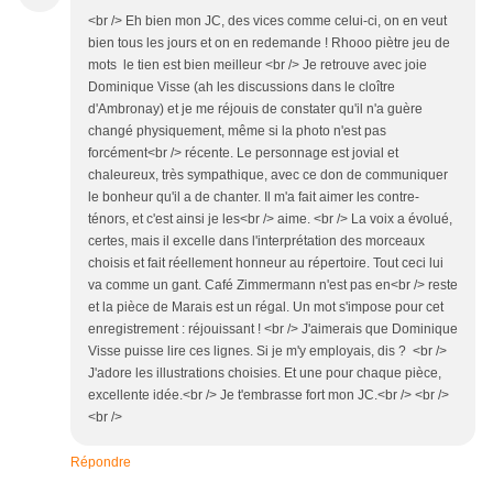
<br /> Eh bien mon JC, des vices comme celui-ci, on en veut
bien tous les jours et on en redemande ! Rhooo piètre jeu de
mots le tien est bien meilleur <br /> Je retrouve avec joie
Dominique Visse (ah les discussions dans le cloître
d'Ambronay) et je me réjouis de constater qu'il n'a guère
changé physiquement, même si la photo n'est pas
forcément<br /> récente. Le personnage est jovial et
chaleureux, très sympathique, avec ce don de communiquer
le bonheur qu'il a de chanter. Il m'a fait aimer les contre-
ténors, et c'est ainsi je les<br /> aime. <br /> La voix a évolué,
certes, mais il excelle dans l'interprétation des morceaux
choisis et fait réellement honneur au répertoire. Tout ceci lui
va comme un gant. Café Zimmermann n'est pas en<br /> reste
et la pièce de Marais est un régal. Un mot s'impose pour cet
enregistrement : réjouissant ! <br /> J'aimerais que Dominique
Visse puisse lire ces lignes. Si je m'y employais, dis ? <br />
J'adore les illustrations choisies. Et une pour chaque pièce,
excellente idée.<br /> Je t'embrasse fort mon JC.<br /> <br />
<br />
Répondre