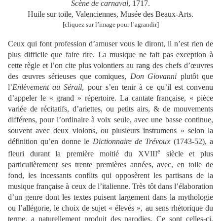
Scène de carnaval
, 1717.
Huile sur toile, Valenciennes, Musée des Beaux-Arts.
[cliquez sur l’image pour l’agrandir]
Ceux qui font profession d’amuser vous le diront, il n’est rien de
plus difficile que faire rire. La musique ne fait pas exception à
cette règle et l’on cite plus volontiers au rang des chefs d’œuvres
des œuvres sérieuses que comiques,
Don Giovanni
plutôt que
l’
Enlèvement au Sérail
, pour s’en tenir à ce qu’il est convenu
d’appeler le « grand » répertoire. La cantate française, « pièce
variée de récitatifs, d’ariettes, ou petits airs, & de mouvements
différens, pour l’ordinaire à voix seule, avec une basse continue,
souvent avec deux violons, ou plusieurs instrumens » selon la
définition qu’en donne le
Dictionnaire de Trévoux
(1743-52), a
e
fleuri durant la première moitié du XVIII
siècle et plus
particulièrement ses trente premières années, avec, en toile de
fond, les incessants conflits qui opposèrent les partisans de la
musique française à ceux de l’italienne. Très tôt dans l’élaboration
d’un genre dont les textes puisent largement dans la mythologie
ou l’allégorie, le choix de sujet « élevés », au sens rhétorique du
terme, a naturellement produit des parodies. Ce sont celles-ci,