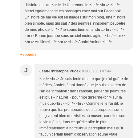
l'histoire de l'art.<br /> Je t'en remercie.<br /> <br /> <br />
Merci également de tes passages chez moi sur Facebook.
L'histoire de ma vie est en images sur mon blog, une histoire
bien simple, mais qui sait ? des peintres s'inspirent peut-être
de mes photos<br /> ? je souris bien entendu ...<br /> <br />
<br /> Bonne journée sous un ciel moins agité ...<br /> <br />
<br /> Amitiés<br /> <br /> <br /> AnnickAmiens<br />
Répondre
J
Jean-Christophe Pucek
03/08/2013 07:44
<br /> <br /> Je suis tenté de dire que je n'ai guère de
mérites, Annick, étant donné que je suis historien de
l'art de formation : dans l'absolu, parler de peintures
est plus « naturel » pour moi qu'écrire<br /> sur la
musique.<br /> <br /> <br /> Comme je te l'ai dit, je
trouve que les promenades que tu proposes sur ton
blog valent bien des visites au musée, car elles sont
la vie même, dans ce qu'elle offre le plus
immédiatement à notre<br /> perception mais qu'il
faut un certain talent d'observation et une vraie