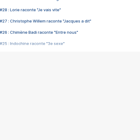
28 : Lorie raconte "Je vais vite"
#27 : Christophe Willem raconte "Jacques a dit"
#26 : Chimène Badi raconte "Entre nous"
#25 : Indochine raconte "3e sexe"
#24 : Zaho raconte "C'est chelou"
#23 : Patrick Bruel raconte "Au café des délices"
#22 : Kyo raconte "Le chemin"
#21 : Nolwenn Leroy raconte "Cassé"
#20 : Patrick Hernandez raconte "Born to be alive"
#19 : Lorie raconte "Près de moi"
#18 : Michael Jones raconte "A nos actes manqués" (avec Jean-Jacque
#17 : Khaled raconte "Aïcha"