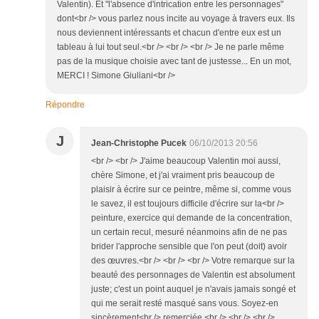
Valentin). Et "l'absence d'intrication entre les personnages"
dont<br /> vous parlez nous incite au voyage à travers eux. Ils
nous deviennent intéressants et chacun d'entre eux est un
tableau à lui tout seul.<br /> <br /> <br /> Je ne parle même
pas de la musique choisie avec tant de justesse... En un mot,
MERCI ! Simone Giuliani<br />
Répondre
J
Jean-Christophe Pucek
06/10/2013 20:56
<br /> <br /> J'aime beaucoup Valentin moi aussi,
chère Simone, et j'ai vraiment pris beaucoup de
plaisir à écrire sur ce peintre, même si, comme vous
le savez, il est toujours difficile d'écrire sur la<br />
peinture, exercice qui demande de la concentration,
un certain recul, mesuré néanmoins afin de ne pas
brider l'approche sensible que l'on peut (doit) avoir
des œuvres.<br /> <br /> <br /> Votre remarque sur la
beauté des personnages de Valentin est absolument
juste; c'est un point auquel je n'avais jamais songé et
qui me serait resté masqué sans vous. Soyez-en
sincèrement<br /> remerciée.<br /> <br /> <br />