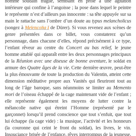
homme soudain fragile, semblant en proie à une agitation
intérieure qui confine à l’angoisse ; la pose dans lequel le peintre
le représente n’est d’ailleurs pas innocente : sa tête appuyée sur sa
main le rattache sans l’ombre d’un doute au
typus melancholicus
(songez à
Melencolia I
de Dürer). Si vous revenez aux scènes de
genre présentées dans ce billet, vous constaterez qu’un
personnage, dans chacune d’elles, répond précisément à ce type,
l’enfant rêveur au centre du
Concert au bas relief
, le jeune
homme attablé qui apparaît entre les deux personnages principaux
de la
Réunion avec une diseuse de bonne aventure
, le soldat en
armure des
Quatre âges de la vie
. Cette dernière œuvre, peut-être
la plus émouvante de toute la production du Valentin, atteint cette
dimension méditative propre aux Vanités qui fleuriront tout au
long de l’âge baroque, sans néanmoins se limiter au
Memento
mori
de l’oiseau échappé de la cage maintenant vide de l’enfant ;
elle représente également les moyens de lutter contre la
mélancolie native qui étreint l’Homme (représenté par le
garçonnet) lorsqu’il prend conscience que tout s’enfuit, que tout
lui échappe (la cage vide) : la musique, l’activité et les honneurs
(la couronne qui ceint le front du soldat), les livres, le vin.
Insouciance brisée de l’enfance, rêves interrompus de la jeunesse,