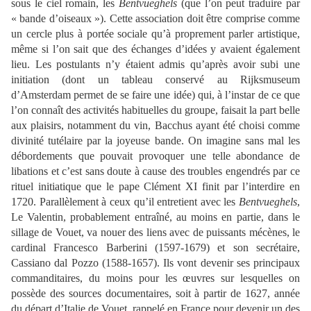
sous le ciel romain, les
Bentvueghels
(que l’on peut traduire par
« bande d’oiseaux »). Cette association doit être comprise comme
un cercle plus à portée sociale qu’à proprement parler artistique,
même si l’on sait que des échanges d’idées y avaient également
lieu. Les postulants n’y étaient admis qu’après avoir subi une
initiation (dont un tableau conservé au Rijksmuseum
d’Amsterdam permet de se faire une idée) qui, à l’instar de ce que
l’on connaît des activités habituelles du groupe, faisait la part belle
aux plaisirs, notamment du vin, Bacchus ayant été choisi comme
divinité tutélaire par la joyeuse bande. On imagine sans mal les
débordements que pouvait provoquer une telle abondance de
libations et c’est sans doute à cause des troubles engendrés par ce
rituel initiatique que le pape Clément XI finit par l’interdire en
1720. Parallèlement à ceux qu’il entretient avec les
Bentvueghels
,
Le Valentin, probablement entraîné, au moins en partie, dans le
sillage de Vouet, va nouer des liens avec de puissants mécènes, le
cardinal Francesco Barberini (1597-1679) et son secrétaire,
Cassiano dal Pozzo (1588-1657). Ils vont devenir ses principaux
commanditaires, du moins pour les œuvres sur lesquelles on
possède des sources documentaires, soit à partir de 1627, année
du départ d’Italie de Vouet, rappelé en France pour devenir un des