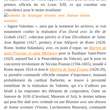
peintres officiels du roi Louis XIII, ce qui constitue une
coïncidence pour le moins troublante.
« Signor Valentino », ainsi que le nomment les archives, se voit
notamment confier la réalisation d’un
David avec la tête de
Goliath
(1627, collection privée) et d’une
Décollation de Saint-
Jean Baptiste
(1627, perdue), d’une
Allégorie de Rome
(1628,
Rome, Institut finlandais), avec, en point d’orgue, un
Martyre de
saint Processe et saint Martinien
pour la Basilique Saint-Pierre
(1629, aujourd’hui à la Pinacothèque du Vatican), qui le pose en
concurrent involontaire de Nicolas Poussin (1594-1665), installé à
Rome depuis 1624 et dont le
Martyre de Saint Érasme
(1628-29),
sa première commande officielle romaine d’importance, émanant
probablement du cardinal Barberini, se trouve à proximité
immédiate de la réalisation du Valentin, qui n’a d’ailleurs pas
hésité à lui emprunter des éléments de composition. Outre un
Samson
de 1630 (Cleveland, Museum of Art), le dernier tableau
qui peut être daté avec certitude est une
Réunion avec une diseuse
de bonne aventure
(Vienne, Liechtenstein Museum), commandé