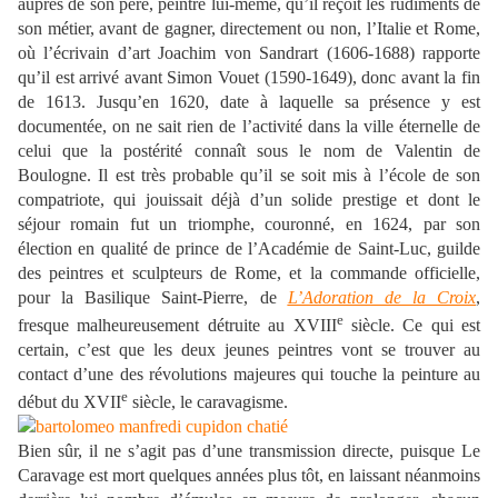
auprès de son père, peintre lui-même, qu’il reçoit les rudiments de
son métier, avant de gagner, directement ou non, l’Italie et Rome,
où l’écrivain d’art Joachim von Sandrart (1606-1688) rapporte
qu’il est arrivé avant Simon Vouet (1590-1649), donc avant la fin
de 1613. Jusqu’en 1620, date à laquelle sa présence y est
documentée, on ne sait rien de l’activité dans la ville éternelle de
celui que la postérité connaît sous le nom de Valentin de
Boulogne. Il est très probable qu’il se soit mis à l’école de son
compatriote, qui jouissait déjà d’un solide prestige et dont le
séjour romain fut un triomphe, couronné, en 1624, par son
élection en qualité de prince de l’Académie de Saint-Luc, guilde
des peintres et sculpteurs de Rome, et la commande officielle,
pour la Basilique Saint-Pierre, de
L’Adoration de la Croix
,
e
fresque malheureusement détruite au XVIII
siècle. Ce qui est
certain, c’est que les deux jeunes peintres vont se trouver au
contact d’une des révolutions majeures qui touche la peinture au
e
début du XVII
siècle, le caravagisme.
Bien sûr, il ne s’agit pas d’une transmission directe, puisque Le
Caravage est mort quelques années plus tôt, en laissant néanmoins