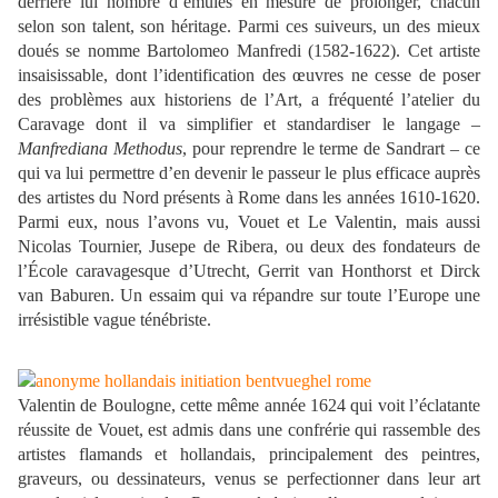
derrière lui nombre d’émules en mesure de prolonger, chacun
selon son talent, son héritage. Parmi ces suiveurs, un des mieux
doués se nomme Bartolomeo Manfredi (1582-1622). Cet artiste
insaisissable, dont l’identification des œuvres ne cesse de poser
des problèmes aux historiens de l’Art, a fréquenté l’atelier du
Caravage dont il va simplifier et standardiser le langage –
Manfrediana Methodus
, pour reprendre le terme de Sandrart – ce
qui va lui permettre d’en devenir le passeur le plus efficace auprès
des artistes du Nord présents à Rome dans les années 1610-1620.
Parmi eux, nous l’avons vu, Vouet et Le Valentin, mais aussi
Nicolas Tournier, Jusepe de Ribera, ou deux des fondateurs de
l’École caravagesque d’Utrecht, Gerrit van Honthorst et Dirck
van Baburen. Un essaim qui va répandre sur toute l’Europe une
irrésistible vague ténébriste.
Valentin de Boulogne, cette même année 1624 qui voit l’éclatante
réussite de Vouet, est admis dans une confrérie qui rassemble des
artistes flamands et hollandais, principalement des peintres,
graveurs, ou dessinateurs, venus se perfectionner dans leur art