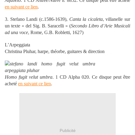
Alfabeto
. 1 CD Astrée/Naïve E 8852. Ce disque peut être acheté
en suivant ce lien
.
3. Stefano Landi (c.1586-1639),
Canta la cicaleta
, villanelle sur
un texte « del Sig. B. Saracelli » (
Secondo Libro d’Arie Musicali
ad una voce
, Rome, G.B. Robletti, 1627)
L’Arpeggiata
Christina Pluhar, harpe, théorbe, guitares & direction
Homo fugit velut umbra
. 1 CD Alpha 020. Ce disque peut être
acheté
en suivant ce lien
.
Publicité