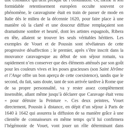
formidable retentissement européen occulte souvent ce
phénomène, le caravagisme était en train de passer de mode en
Italie dès le milieu de la décennie 1620, pour faire place à une
manière où la clarté et une douceur diffuse remplaçaient son
dramatisme sombre et heurté, dont les artistes espagnols, Ribera
en tête, allaient se trouver les seuls véritables héritiers. Les
exemples de Vouet et de Poussin sont révélateurs de cette
progressive désaffection ; le premier, après s’être inscrit dans la
mouvance caravagesque au début de son séjour romain, va
rapidement n’en conserver que des éléments atténués par son goût
pour les couleurs vives et les poses gracieuses (son
Saint Jérôme
et l’Ange
offre un bon aperçu de cette coexistence), tandis que le
second, du fait, sans doute, tant de son arrivée tardive à Rome que
de sa propre personnalité, va y rester assez complètement
insensible, allant même jusqu’à déclarer que Caravage était venu
« pour détruire la Peinture ». Ces deux peintres, Vouet
directement, Poussin à distance, en dépit d’un séjour à Paris de
1640 à 1642 qui assurera la diffusion de sa manière grâce à une
clientèle de connaisseurs en même temps qu’il lui confirmera
l’hégémonie de Vouet, vont jouer un rôle déterminant dans