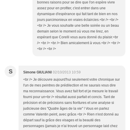
bonnes raisons pour se dire que l'on espère vivre
assez pour en profiter, c'est entrer dans une
dynamique d'espérance qui fait tant de bien en nos
jours parcimonieux en vraies éclaircies.<br /> <br />
<br /> Je vous souhaite une belle soirée ou un beau
demain selon le moment où vous me lirez, en
espérant que Corelli vous aura donné du plaisir.<br
/> <br /> <br /> Bien amicalement à vous.<br /> <br />
<br /> <br />
S
Simone GIULIANI
02/10/2013 10:59
<br /> Je découvre aujourd'hui seulement votre chronique sur
l'un de mes peintres de prédilection et ne saurais vous dire
ma reconnaissance. Vous avez fait fort et je mesure le travail
fourni pour un<br /> résultat aussi parfait et concis. Tant de
précision et de précisions sans fioritures et une analyse si
judicieuse des "Quatre âges de la vie" ! Vous en parlez
comme Valentin peint, avec grâce.<br /> Rien n'est donné au
départ sauf la grâce des visages et la beauté des
personnages (jamais je n'ai trouvé un personnage laid chez