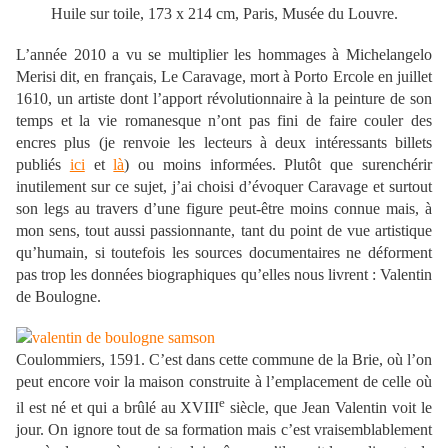
Huile sur toile, 173 x 214 cm, Paris, Musée du Louvre.
L’année 2010 a vu se multiplier les hommages à Michelangelo
Merisi dit, en français, Le Caravage, mort à Porto Ercole en juillet
1610, un artiste dont l’apport révolutionnaire à la peinture de son
temps et la vie romanesque n’ont pas fini de faire couler des
encres plus (je renvoie les lecteurs à deux intéressants billets
publiés
ici
et
là
) ou moins informées. Plutôt que surenchérir
inutilement sur ce sujet, j’ai choisi d’évoquer Caravage et surtout
son legs au travers d’une figure peut-être moins connue mais, à
mon sens, tout aussi passionnante, tant du point de vue artistique
qu’humain, si toutefois les sources documentaires ne déforment
pas trop les données biographiques qu’elles nous livrent : Valentin
de Boulogne.
Coulommiers, 1591. C’est dans cette commune de la Brie, où l’on
peut encore voir la maison construite à l’emplacement de celle où
e
il est né et qui a brûlé au XVIII
siècle, que Jean Valentin voit le
jour. On ignore tout de sa formation mais c’est vraisemblablement