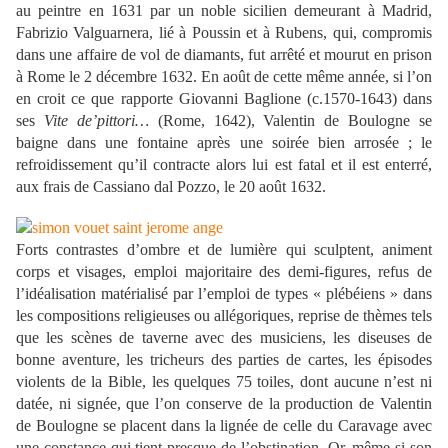
au peintre en 1631 par un noble sicilien demeurant à Madrid,
Fabrizio Valguarnera, lié à Poussin et à Rubens, qui, compromis
dans une affaire de vol de diamants, fut arrêté et mourut en prison
à Rome le 2 décembre 1632. En août de cette même année, si l’on
en croit ce que rapporte Giovanni Baglione (c.1570-1643) dans
ses
Vite de’pittori…
(Rome, 1642), Valentin de Boulogne se
baigne dans une fontaine après une soirée bien arrosée ; le
refroidissement qu’il contracte alors lui est fatal et il est enterré,
aux frais de Cassiano dal Pozzo, le 20 août 1632.
Forts contrastes d’ombre et de lumière qui sculptent, animent
corps et visages, emploi majoritaire des demi-figures, refus de
l’idéalisation matérialisé par l’emploi de types « plébéiens » dans
les compositions religieuses ou allégoriques, reprise de thèmes tels
que les scènes de taverne avec des musiciens, les diseuses de
bonne aventure, les tricheurs des parties de cartes, les épisodes
violents de la Bible, les quelques 75 toiles, dont aucune n’est ni
datée, ni signée, que l’on conserve de la production de Valentin
de Boulogne se placent dans la lignée de celle du Caravage avec
une constance qui tient presque de l’obstination. Or, même si son