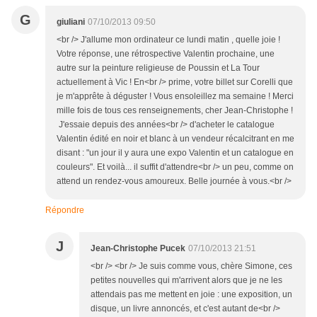
G
giuliani
07/10/2013 09:50
<br /> J'allume mon ordinateur ce lundi matin , quelle joie !
Votre réponse, une rétrospective Valentin prochaine, une
autre sur la peinture religieuse de Poussin et La Tour
actuellement à Vic ! En<br /> prime, votre billet sur Corelli que
je m'apprête à déguster ! Vous ensoleillez ma semaine ! Merci
mille fois de tous ces renseignements, cher Jean-Christophe !
J'essaie depuis des années<br /> d'acheter le catalogue
Valentin édité en noir et blanc à un vendeur récalcitrant en me
disant : "un jour il y aura une expo Valentin et un catalogue en
couleurs". Et voilà... il suffit d'attendre<br /> un peu, comme on
attend un rendez-vous amoureux. Belle journée à vous.<br />
Répondre
J
Jean-Christophe Pucek
07/10/2013 21:51
<br /> <br /> Je suis comme vous, chère Simone, ces
petites nouvelles qui m'arrivent alors que je ne les
attendais pas me mettent en joie : une exposition, un
disque, un livre annoncés, et c'est autant de<br />