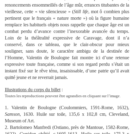
renoncements ensommeillés de l’âge mûr, errances titubantes de la
vieillesse, cette « vie silencieuse » (
Still life
, mot ô combien plus
pertinent que le français « nature morte ») où la figure humaine
remplace les habituels objets nous rappelle que chaque âge est un
combat perdu d’avance contre l’inexorable avancée du temps.
Loin de la théâtralité expressive de Caravage, dont il n’a
conservé, dans ce tableau, que le clair-obscur pour mieux
souligner, sans doute, le caractère ambigu de la destinée de
l’Homme, Valentin de Boulogne fait montre ici d’une retenue
expressive toute française, comme si son regard perdu s’était un
instant fixé sur le rêve ténu, insaisissable, d’une patrie qu’il avait
quitté jeune et ne reverrait jamais.
Illustrations du corps du billet
:
Toutes les reproductions peuvent être agrandies en cliquant sur l’image.
1. Valentin de Boulogne (Coulommiers, 1591-Rome, 1632),
Samson
, 1630. Huile sur toile, 135,6 x 102,8 cm, Cleveland,
Museum of Art.
2. Bartolomeo Manfredi (Ostiano, près de Mantoue, 1582-Rome,
1622),
Cupidon châtié
, c.1605-1613. Huile sur toile, 175,3 x