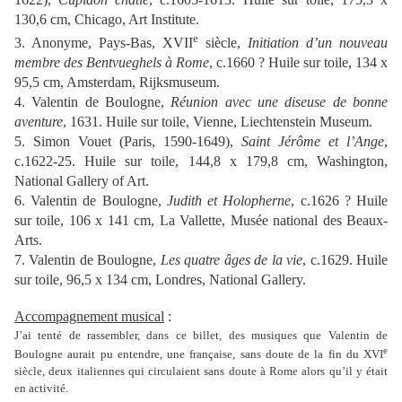
130,6 cm, Chicago, Art Institute.
e
3. Anonyme, Pays-Bas, XVII
siècle,
Initiation d’un nouveau
membre des Bentvueghels à Rome
, c.1660 ? Huile sur toile, 134 x
95,5 cm, Amsterdam, Rijksmuseum.
4. Valentin de Boulogne,
Réunion avec une diseuse de bonne
aventure
, 1631. Huile sur toile, Vienne, Liechtenstein Museum.
5. Simon Vouet (Paris, 1590-1649),
Saint Jérôme et l’Ange
,
c.1622-25. Huile sur toile, 144,8 x 179,8 cm, Washington,
National Gallery of Art.
6. Valentin de Boulogne,
Judith et Holopherne
, c.1626 ? Huile
sur toile, 106 x 141 cm, La Vallette, Musée national des Beaux-
Arts.
7. Valentin de Boulogne,
Les quatre âges de la vie
, c.1629. Huile
sur toile, 96,5 x 134 cm, Londres, National Gallery.
Accompagnement musical
:
J’ai tenté de rassembler, dans ce billet, des musiques que Valentin de
e
Boulogne aurait pu entendre, une française, sans doute de la fin du XVI
siècle, deux italiennes qui circulaient sans doute à Rome alors qu’il y était
en activité.