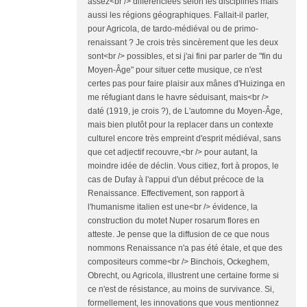
assez<br /> différenciées selon les disciplines mais
aussi les régions géographiques. Fallait-il parler,
pour Agricola, de tardo-médiéval ou de primo-
renaissant ? Je crois très sincèrement que les deux
sont<br /> possibles, et si j'ai fini par parler de "fin du
Moyen-Âge" pour situer cette musique, ce n'est
certes pas pour faire plaisir aux mânes d'Huizinga en
me réfugiant dans le havre séduisant, mais<br />
daté (1919, je crois ?), de L'automne du Moyen-Âge,
mais bien plutôt pour la replacer dans un contexte
culturel encore très empreint d'esprit médiéval, sans
que cet adjectif recouvre,<br /> pour autant, la
moindre idée de déclin. Vous citiez, fort à propos, le
cas de Dufay à l'appui d'un début précoce de la
Renaissance. Effectivement, son rapport à
l'humanisme italien est une<br /> évidence, la
construction du motet Nuper rosarum flores en
atteste. Je pense que la diffusion de ce que nous
nommons Renaissance n'a pas été étale, et que des
compositeurs comme<br /> Binchois, Ockeghem,
Obrecht, ou Agricola, illustrent une certaine forme si
ce n'est de résistance, au moins de survivance. Si,
formellement, les innovations que vous mentionnez