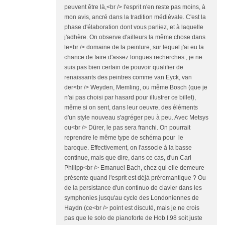
peuvent être là,<br /> l'esprit n'en reste pas moins, à
mon avis, ancré dans la tradition médiévale. C'est la
phase d'élaboration dont vous parliez, et à laquelle
j'adhère. On observe d'ailleurs la même chose dans
le<br /> domaine de la peinture, sur lequel j'ai eu la
chance de faire d'assez longues recherches ; je ne
suis pas bien certain de pouvoir qualifier de
renaissants des peintres comme van Eyck, van
der<br /> Weyden, Memling, ou même Bosch (que je
n'ai pas choisi par hasard pour illustrer ce billet),
même si on sent, dans leur oeuvre, des éléments
d'un style nouveau s'agréger peu à peu. Avec Metsys
ou<br /> Dürer, le pas sera franchi. On pourrait
reprendre le même type de schéma pour le
baroque. Effectivement, on l'associe à la basse
continue, mais que dire, dans ce cas, d'un Carl
Philipp<br /> Emanuel Bach, chez qui elle demeure
présente quand l'esprit est déjà préromantique ? Ou
de la persistance d'un continuo de clavier dans les
symphonies jusqu'au cycle des Londoniennes de
Haydn (ce<br /> point est discuté, mais je ne crois
pas que le solo de pianoforte de Hob I.98 soit juste