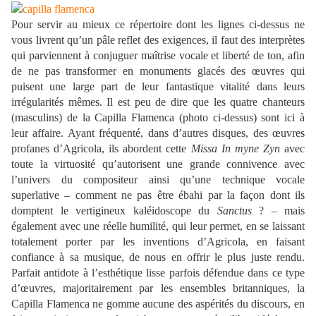
Pour servir au mieux ce répertoire dont les lignes ci-dessus ne
vous livrent qu’un pâle reflet des exigences, il faut des interprètes
qui parviennent à conjuguer maîtrise vocale et liberté de ton, afin
de ne pas transformer en monuments glacés des œuvres qui
puisent une large part de leur fantastique vitalité dans leurs
irrégularités mêmes. Il est peu de dire que les quatre chanteurs
(masculins) de la Capilla Flamenca (photo ci-dessus) sont ici à
leur affaire. Ayant fréquenté, dans d’autres disques, des œuvres
profanes d’Agricola, ils abordent cette
Missa In myne Zyn
avec
toute la virtuosité qu’autorisent une grande connivence avec
l’univers du compositeur ainsi qu’une technique vocale
superlative – comment ne pas être ébahi par la façon dont ils
domptent le vertigineux kaléidoscope du
Sanctus
? – mais
également avec une réelle humilité, qui leur permet, en se laissant
totalement porter par les inventions d’Agricola, en faisant
confiance à sa musique, de nous en offrir le plus juste rendu.
Parfait antidote à l’esthétique lisse parfois défendue dans ce type
d’œuvres, majoritairement par les ensembles britanniques, la
Capilla Flamenca ne gomme aucune des aspérités du discours, en