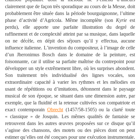
clairement que de façon très sporadique au cours de la Messe, doit
probablement être située dans la période bourguignonne, l’ultime
phase d’activité d’Agricola. Même incomplète (son
Kyrie
est
perdu), elle apporte une parfaite illustration du degré de
raffinement et de complexité atteint par sa musique, dans laquelle
on ne décèle, en dépit des séjours qu’il y effectua, aucune
influence italienne. L’invention du compositeur, à l’image de celle
d’un Jheronimus Bosch dans le domaine de la peinture, est
foisonnante, car il utilise sa parfaite maîtrise du contrepoint pour
développer un style extrêmement libre, où les surprises abondent.
Son traitement très individualisé des lignes vocales, son
extraordinaire capacité à varier les rythmes et les mélodies en
usant de répétitions ou d’imitations, détonnent dans le paysage
musical de son époque, se situant dans une dimension autre, par
exemple, que la fluidité et la retenue cultivées son compatriote et
exact contemporain
Obrecht
(1457/58-1505) ou la clarté toute
« classique » de Josquin. Les mêmes qualités de fantaisie se
retrouvent dans les autres œuvres proposées sur ce disque qu’il
s’agisse des chansons, des motets ou des pièces dont on peut
estimer qu’elles ont été conçues pour une exécution instrumentale.