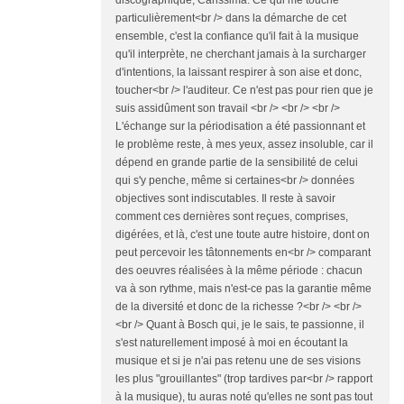
particulièrement<br /> dans la démarche de cet
ensemble, c'est la confiance qu'il fait à la musique
qu'il interprète, ne cherchant jamais à la surcharger
d'intentions, la laissant respirer à son aise et donc,
toucher<br /> l'auditeur. Ce n'est pas pour rien que je
suis assidûment son travail <br /> <br /> <br />
L'échange sur la périodisation a été passionnant et
le problème reste, à mes yeux, assez insoluble, car il
dépend en grande partie de la sensibilité de celui
qui s'y penche, même si certaines<br /> données
objectives sont indiscutables. Il reste à savoir
comment ces dernières sont reçues, comprises,
digérées, et là, c'est une toute autre histoire, dont on
peut percevoir les tâtonnements en<br /> comparant
des oeuvres réalisées à la même période : chacun
va à son rythme, mais n'est-ce pas la garantie même
de la diversité et donc de la richesse ?<br /> <br />
<br /> Quant à Bosch qui, je le sais, te passionne, il
s'est naturellement imposé à moi en écoutant la
musique et si je n'ai pas retenu une de ses visions
les plus "grouillantes" (trop tardives par<br /> rapport
à la musique), tu auras noté qu'elles ne sont pas tout