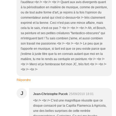
l'auditeur.<br /> <br /> <br /> Quant aux avis divergents quant
à la périodisation en matière de musique, comme de peinture,
ou de tout autre forme d'art, je rejoins à la fois l'opinion du
commentateur avisé qui s'est ci-dessus<br /> très clairement
exprimé et la tienne. Ceci n'est pas une mince affaire, mais
cela tu le sais, n'est-ce pas ? <br /> <br /> <br /> Ah, et Bosch,
sa peinture et ses petites créatures "fantastico-obscures" qui
m'intriguent tant ! Tu sais combien j'aime, et aussi combien
son travail me passionne.<br /> <br /> <br /> Le peu que je
t'apporte en musique, si tant est que ce peu existe parce que
j'estime à juste titre que tu en connais autant que moi en la
matière, tu me le rends au centuple en peinture.<br /> <br />
<br /> Merci et je t'embrasse fort mon JC, très fort.<br /> <br />
<br /> <br />
Répondre
J
Jean-Christophe Pucek
25/09/2010 18:01
<br /> <br /> C'est une magnifique réussite que ce
disque consacré par la Capilla Flamenca à Agricola,
une des belles surprises de cette rentrée
discographique, Carissima. Ce qui me touche