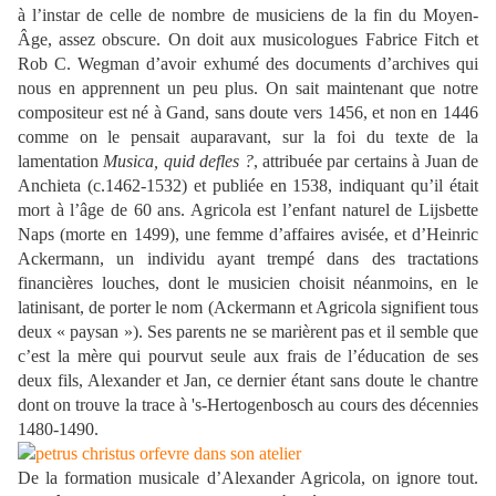
à l’instar de celle de nombre de musiciens de la fin du Moyen-
Âge, assez obscure. On doit aux musicologues Fabrice Fitch et
Rob C. Wegman d’avoir exhumé des documents d’archives qui
nous en apprennent un peu plus. On sait maintenant que notre
compositeur est né à Gand, sans doute vers 1456, et non en 1446
comme on le pensait auparavant, sur la foi du texte de la
lamentation
Musica, quid defles ?
, attribuée par certains à Juan de
Anchieta (c.1462-1532) et publiée en 1538, indiquant qu’il était
mort à l’âge de 60 ans. Agricola est l’enfant naturel de Lijsbette
Naps (morte en 1499), une femme d’affaires avisée, et d’Heinric
Ackermann, un individu ayant trempé dans des tractations
financières louches, dont le musicien choisit néanmoins, en le
latinisant, de porter le nom (Ackermann et Agricola signifient tous
deux « paysan »). Ses parents ne se marièrent pas et il semble que
c’est la mère qui pourvut seule aux frais de l’éducation de ses
deux fils, Alexander et Jan, ce dernier étant sans doute le chantre
dont on trouve la trace à 's-Hertogenbosch au cours des décennies
1480-1490.
De la formation musicale d’Alexander Agricola, on ignore tout.