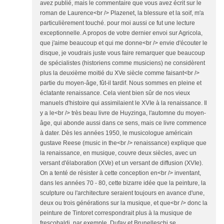
avez publié, mais le commentaire que vous avez écrit sur le
roman de Laurence<br /> Plazenet, la blessure et la soif, m'a
particulièrement touché. pour moi aussi ce fut une lecture
exceptionnelle. A propos de votre dernier envoi sur Agricola,
que j'aime beaucoup et qui me donne<br /> envie d'écouter le
disque, je voudrais juste vous faire remarquer que beaucoup
de spécialistes (historiens comme musiciens) ne considèrent
plus la deuxième moitié du XVe siècle comme faisant<br />
partie du moyen-âge, fût-il tardif. Nous sommes en pleine et
éclatante renaissance. Cela vient bien sûr de nos vieux
manuels d'histoire qui assimilaient le XVIe à la renaissance. Il
y a le<br /> très beau livre de Huyzinga, l'automne du moyen-
âge, qui abonde aussi dans ce sens, mais ce livre commence
à dater. Dès les années 1950, le musicologue américain
gustave Reese (music in the<br /> renaissance) explique que
la renaissance, en musique, couvre deux siècles, avec un
versant d'élaboration (XVe) et un versant de diffusion (XVIe).
On a tenté de résister à cette conception en<br /> inventant,
dans les années 70 - 80, cette bizarre idée que la peinture, la
sculpture ou l'architecture seraient toujours en avance d'une,
deux ou trois générations sur la musique, et que<br /> donc la
peinture de Tintoret correspondrait plus à la musique de
frescobaldi, par exemple. Dufay et Brunelleschi se