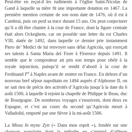
Peut-être en reçut-il les rudiments à l’église Saint-Nicolas de
Gand à laquelle sa mère fit une importante dotation en 1467. La
première mention certaine de son nom date de 1476, où il est à
Cambrai, puis on perd sa trace durant 15 ans. On peut conjecturer
qu’il a dû être chantre à la cour de France, dont la figure centrale
était alors Ockeghem, car on possède une lettre du roi Charles
VIII, datée de 1492, dans laquelle ce dernier prie instamment
Piero de’ Medici de lui renvoyer sans délai Agricola, qui exerçait
ses talents à Santa Maria del Fiore à Florence depuis 1491. Il
semble que le compositeur ait pris son temps pour obéir à la
royale injonction, puisqu’il se rendit d’abord à la cour de
er
Ferdinand I
à Naples avant de rentrer en France. En dehors d’un
nouveau bref séjour napolitain en 1494 auprès d’Alphonse II, on
ne sait rien de précis des activités d’Agricola jusqu’à la date du 6
août 1500, à laquelle il rejoint la chapelle de Philippe le Beau, duc
de Bourgogne. De nombreux voyages s’ensuivent, dont deux en
Espagne, et c’est au cours du second qu’Agricola meurt à
Valladolid, emporté par une fièvre à la mi-août 1506.
La
Missa In myne Zyn
(« Dans mon esprit »), fondée sur une
chanson populaire dont la mélodie ne s’entend d’ailleurs