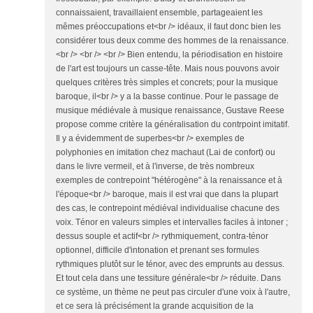
connaissaient, travaillaient ensemble, partageaient les
mêmes préoccupations et<br /> idéaux, il faut donc bien les
considérer tous deux comme des hommes de la renaissance.
<br /> <br /> <br /> Bien entendu, la périodisation en histoire
de l'art est toujours un casse-tête. Mais nous pouvons avoir
quelques critères très simples et concrets; pour la musique
baroque, il<br /> y a la basse continue. Pour le passage de
musique médiévale à musique renaissance, Gustave Reese
propose comme critère la généralisation du contrpoint imitatif.
Il y a évidemment de superbes<br /> exemples de
polyphonies en imitation chez machaut (Lai de confort) ou
dans le livre vermeil, et à l'inverse, de très nombreux
exemples de contrepoint "hétérogène" à la renaissance et à
l'époque<br /> baroque, mais il est vrai que dans la plupart
des cas, le contrepoint médiéval individualise chacune des
voix. Ténor en valeurs simples et intervalles faciles à intoner ;
dessus souple et actif<br /> rythmiquement, contra-ténor
optionnel, difficile d'intonation et prenant ses formules
rythmiques plutôt sur le ténor, avec des emprunts au dessus.
Et tout cela dans une tessiture générale<br /> réduite. Dans
ce système, un thème ne peut pas circuler d'une voix à l'autre,
et ce sera là précisément la grande acquisition de la