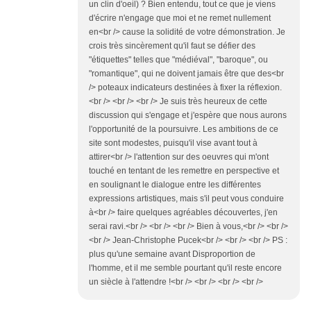
un clin d'oeil) ? Bien entendu, tout ce que je viens
d'écrire n'engage que moi et ne remet nullement
en<br /> cause la solidité de votre démonstration. Je
crois très sincèrement qu'il faut se défier des
"étiquettes" telles que "médiéval", "baroque", ou
"romantique", qui ne doivent jamais être que des<br
/> poteaux indicateurs destinées à fixer la réflexion.
<br /> <br /> <br /> Je suis très heureux de cette
discussion qui s'engage et j'espère que nous aurons
l'opportunité de la poursuivre. Les ambitions de ce
site sont modestes, puisqu'il vise avant tout à
attirer<br /> l'attention sur des oeuvres qui m'ont
touché en tentant de les remettre en perspective et
en soulignant le dialogue entre les différentes
expressions artistiques, mais s'il peut vous conduire
à<br /> faire quelques agréables découvertes, j'en
serai ravi.<br /> <br /> <br /> Bien à vous,<br /> <br />
<br /> Jean-Christophe Pucek<br /> <br /> <br /> PS :
plus qu'une semaine avant Disproportion de
l'homme, et il me semble pourtant qu'il reste encore
un siècle à l'attendre !<br /> <br /> <br /> <br />