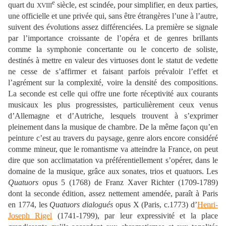
e
quart du
siècle, est scindée, pour simplifier, en deux parties,
XVIII
une officielle et une privée qui, sans être étrangères l’une à l’autre,
suivent des évolutions assez différenciées. La première se signale
par l’importance croissante de l’opéra et de genres brillants
comme la symphonie concertante ou le concerto de soliste,
destinés à mettre en valeur des virtuoses dont le statut de vedette
ne cesse de s’affirmer et faisant parfois prévaloir l’effet et
l’agrément sur la complexité, voire la densité des compositions.
La seconde est celle qui offre une forte réceptivité aux courants
musicaux les plus progressistes, particulièrement ceux venus
d’Allemagne et d’Autriche, lesquels trouvent à s’exprimer
pleinement dans la musique de chambre. De la même façon qu’en
peinture c’est au travers du paysage, genre alors encore considéré
comme mineur, que le romantisme va atteindre la France, on peut
dire que son acclimatation va préférentiellement s’opérer, dans le
domaine de la musique, grâce aux sonates, trios et quatuors. Les
Quatuors
opus 5 (1768) de Franz Xaver Richter (1709-1789)
dont la seconde édition, assez nettement amendée, paraît à Paris
en 1774, les
Quatuors dialogués
opus X (Paris, c.1773) d’
Henri-
Joseph Rigel
(1741-1799), par leur expressivité et la place