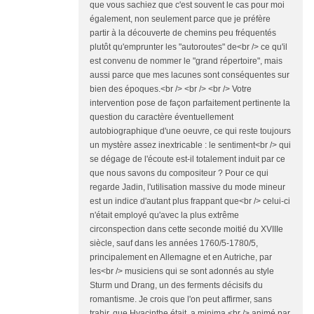
que vous sachiez que c'est souvent le cas pour moi
également, non seulement parce que je préfère
partir à la découverte de chemins peu fréquentés
plutôt qu'emprunter les "autoroutes" de<br /> ce qu'il
est convenu de nommer le "grand répertoire", mais
aussi parce que mes lacunes sont conséquentes sur
bien des époques.<br /> <br /> <br /> Votre
intervention pose de façon parfaitement pertinente la
question du caractère éventuellement
autobiographique d'une oeuvre, ce qui reste toujours
un mystère assez inextricable : le sentiment<br /> qui
se dégage de l'écoute est-il totalement induit par ce
que nous savons du compositeur ? Pour ce qui
regarde Jadin, l'utilisation massive du mode mineur
est un indice d'autant plus frappant que<br /> celui-ci
n'était employé qu'avec la plus extrême
circonspection dans cette seconde moitié du XVIIIe
siècle, sauf dans les années 1760/5-1780/5,
principalement en Allemagne et en Autriche, par
les<br /> musiciens qui se sont adonnés au style
Sturm und Drang, un des ferments décisifs du
romantisme. Je crois que l'on peut affirmer, sans
trahir, que Hyacinthe était, a minima,<br /> animé par