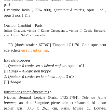
Hyacinthe Jadin (1776-1800),
Quatuors à cordes
, opus 1 n°1,
opus 3 nos 1 & 3
Quatuor Cambini – Paris
Julien Chauvin, violon I. Karine Crocquenoy, violon II. Cécile Brossard,
alto. Atsushi Sakaï, violoncelle.
1 CD [durée totale : 67’36”] Timpani 1C1170. Ce disque peut
être acheté
en suivant ce lien
.
Extraits proposés
:
1.
Quatuor à cordes en si bémol majeur
, opus 1 n°1 :
[I]
Largo
–
Allegro non troppo
2.
Quatuor à cordes en la mineur
, opus 3 n°3 :
[II]
Adagio
Illustrations complémentaires
:
Nicolas Bernard Lépicié (Paris, 1735-1784),
Tête de jeune
homme
, sans date. Sanguine, pierre noire et rehauts de blanc sur
papier gris, 33,5 x 26,1 cm, Paris, Musée du Louvre,