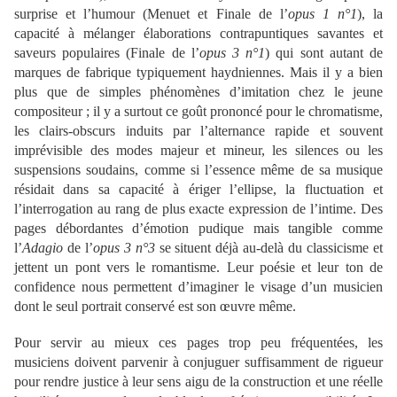
surprise et l’humour (Menuet et Finale de l’
opus 1 n°1
), la
capacité à mélanger élaborations contrapuntiques savantes et
saveurs populaires (Finale de l’
opus 3 n°1
) qui sont autant de
marques de fabrique typiquement haydniennes. Mais il y a bien
plus que de simples phénomènes d’imitation chez le jeune
compositeur ; il y a surtout ce goût prononcé pour le chromatisme,
les clairs-obscurs induits par l’alternance rapide et souvent
imprévisible des modes majeur et mineur, les silences ou les
suspensions soudains, comme si l’essence même de sa musique
résidait dans sa capacité à ériger l’ellipse, la fluctuation et
l’interrogation au rang de plus exacte expression de l’intime. Des
pages débordantes d’émotion pudique mais tangible comme
l’
Adagio
de l’
opus 3 n°3
se situent déjà au-delà du classicisme et
jettent un pont vers le romantisme. Leur poésie et leur ton de
confidence nous permettent d’imaginer le visage d’un musicien
dont le seul portrait conservé est son œuvre même.
Pour servir au mieux ces pages trop peu fréquentées, les
musiciens doivent parvenir à conjuguer suffisamment de rigueur
pour rendre justice à leur sens aigu de la construction et une réelle