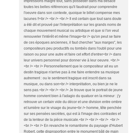
impressions malgré tout, sans posséder dans ma besace
toutes les belles références qu'il faudrait pour comprendre
l'oeuvre dans son contexte, quoique le billet compense mes
lacunes !!<br /> <br /> <br /> Il est certain que tout sans doute
a été dit et prouvé par l'interprétation sur les grands noms de
chaque mouvement musical ou artistique et que si l'on veut
renouveler l'intérêt et même l'image<br /> qu'on peut se faire
de ces époques anciennes, il faut chercher "aux marges", les
compositeurs peu productifs ou tombés dans l'oubli pour une
raison ou pour une autre et faire cet effort d'entrer<br /> dans
leur univers personnel pour donner vie à leur oeuvre. <br />
<br /> <br /> Personnellement que le compositeur ait eu un
destin tragique n'arrive pas à me faire entendre sa musique
autrement : ou le sentiment tragique est inscrit dans sa
musique, ou dans son<br /> interprétation, ou bien je ne le
sens pas.<br /> <br /> <br /> Je trouve que le portrait de jeune
homme convient bien à l'adagio du quatuor en la mineur : j'y
retrouve un certain vide du décor et une division entre ombre
et lumière sur le visage du jeune<br /> homme, tête penchée
sur ses pensées secrètes, qui est à l'image des contrastes et
de la lenteur de la pièce musicale.<br /> <br /> <br /> <br />
<br /> <br /> En revanche le romantisme du paysage d'Hubert
Robert, cette disproportion entre le monument bâti de main