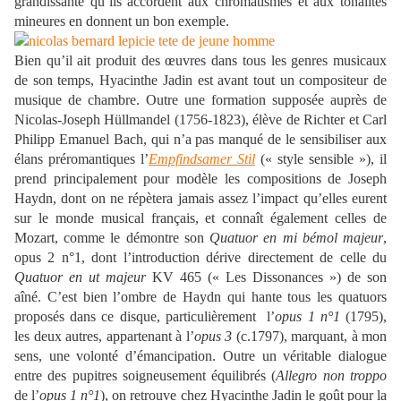
grandissante qu’ils accordent aux chromatismes et aux tonalités
mineures en donnent un bon exemple.
Bien qu’il ait produit des œuvres dans tous les genres musicaux
de son temps, Hyacinthe Jadin est avant tout un compositeur de
musique de chambre. Outre une formation supposée auprès de
Nicolas-Joseph Hüllmandel (1756-1823), élève de Richter et Carl
Philipp Emanuel Bach, qui n’a pas manqué de le sensibiliser aux
élans préromantiques l’
Empfindsamer Stil
(« style sensible »), il
prend principalement pour modèle les compositions de Joseph
Haydn, dont on ne répètera jamais assez l’impact qu’elles eurent
sur le monde musical français, et connaît également celles de
Mozart, comme le démontre son
Quatuor en mi bémol majeur
,
opus 2 n°1, dont l’introduction dérive directement de celle du
Quatuor en ut majeur
KV 465 (« Les Dissonances ») de son
aîné. C’est bien l’ombre de Haydn qui hante tous les quatuors
proposés dans ce disque, particulièrement l’
opus 1 n°1
(1795),
les deux autres, appartenant à l’
opus 3
(c.1797), marquant, à mon
sens, une volonté d’émancipation. Outre un véritable dialogue
entre des pupitres soigneusement équilibrés (
Allegro non troppo
de l’
opus 1 n°1
), on retrouve chez Hyacinthe Jadin le goût pour la