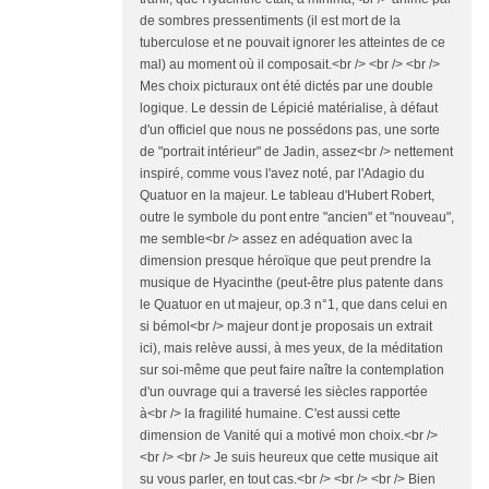
de sombres pressentiments (il est mort de la
tuberculose et ne pouvait ignorer les atteintes de ce
mal) au moment où il composait.<br /> <br /> <br />
Mes choix picturaux ont été dictés par une double
logique. Le dessin de Lépicié matérialise, à défaut
d'un officiel que nous ne possédons pas, une sorte
de "portrait intérieur" de Jadin, assez<br /> nettement
inspiré, comme vous l'avez noté, par l'Adagio du
Quatuor en la majeur. Le tableau d'Hubert Robert,
outre le symbole du pont entre "ancien" et "nouveau",
me semble<br /> assez en adéquation avec la
dimension presque héroïque que peut prendre la
musique de Hyacinthe (peut-être plus patente dans
le Quatuor en ut majeur, op.3 n°1, que dans celui en
si bémol<br /> majeur dont je proposais un extrait
ici), mais relève aussi, à mes yeux, de la méditation
sur soi-même que peut faire naître la contemplation
d'un ouvrage qui a traversé les siècles rapportée
à<br /> la fragilité humaine. C'est aussi cette
dimension de Vanité qui a motivé mon choix.<br />
<br /> <br /> Je suis heureux que cette musique ait
su vous parler, en tout cas.<br /> <br /> <br /> Bien