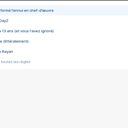
nsformé l’ennui en chef-d’œuvre
 DayZ
 a 13 ans (et vous l'avez ignoré)
e (littéralement)
im Rayan
 toutes les règles
s les jeux vidéo
us choquant de Rockstar ? - Le scandale BULLY
e plus moche de Steam
du RÊVE tourne au CAUCHEMAR
pendant 8 heures
it… à tort