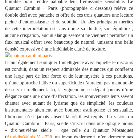
humilité pour rendre palpable leur frémissante sensibilité. Le
Quatuor Cambini – Paris (photographie ci-dessous) relève ce
double défi avec panache et offre de ces trois quatuors une lecture
pleine d’enthousiasme et de subtilité. Un des principaux mérites
de cette interprétation est sans doute sa fluidité, son équilibre ;
aucune crispation, aucun alanguissement ne viennent perturber un
flux musical offert avec beaucoup de naturel, unissant une belle
densité expressive à une indéniable clarté de texture.
Il faut également souligner l’intelligence avec laquelle le discours
est conduit, dans un respect admirable des nuances qui confèrent
une large part de leur force et de leur mystère à ces partitions,
qu’une approche hâtive ou superficielle n’auraient pas manqué de
desservir cruellement. Ici, la vigueur ne se départ jamais d’une
élégance sans une once d’affectation, les mouvements lents savent
chanter avec autant de lyrisme que de simplicité, les couleurs
instrumentales alternent avec bonheur astringence et sensualité,
l’humour n’est jamais absent là où il est requis. La vision du
Quatuor Cambini – Paris, si elle s’inscrit dans une optique moins
« dix-neuvième siècle » que celle du Quatuor Mosaïques
(
Auvidis/Valois V 4738
, un joyau également), n’en demeure pas