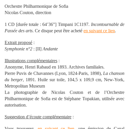
Orchestre Philharmonique de Sofia
Nicolas Couton, direction
1 CD [durée totale : 64’36”] Timpani 1C1197.
Incontournable de
Passée des arts
. Ce disque peut être acheté
en suivant ce lien
.
Extrait proposé
:
Symphonie n°2
: [II]
Andante
Illustrations complémentaires
:
Anonyme, Henri Rabaud en 1893. Archives familiales.
Pierre Puvis de Chavannes (Lyon, 1824-Paris, 1898),
La chanson
du berger
, 1891. Huile sur toile, 104,5 x 109,9 cm, New-York,
Metropolitan Museum
La photographie de Nicolas Couton et de l’Orchestre
Philharmonique de Sofia est de Stéphane Topakian, utilisée avec
autorisation.
Suggestion d’écoute complémentaire
:
Vous trouverez,
en suivant ce lien
, une émission de Canal