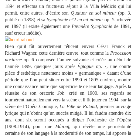
1894 et effectua un fructueux séjour à la Villa Médicis qui lui
permit, entre autres, d’écrire son
Quatuor en sol mineur
(op. 3,
publié en 1898) et sa
Symphonie n°2 en mi mineur
op. 5 achevée
en 1897 (il existe également une
Première Symphonie
de 1891,
sauf erreur inédite).
Bien qu’il fût ouvertement réticent envers César Franck et
Richard Wagner, cette dernière œuvre, tout comme la
Procession
nocturne
op. 6 composée l’année suivante et créée au début de
l’année 1899, quelques jours après
Églogue
op. 7, une courte
pièce d’esthétique nettement moins « germanique » datant d’une
période que l’on peut situer entre 1890 et 1895 environ, montre
une connaissance autre que superficielle de leur langage. Après la
réussite de son oratorio
Job
, créé en 1900, ses regards se
tournèrent naturellement vers la scène et il fit jouer en 1904, sur la
scène de l’Opéra-Comique,
La Fille de Roland
, premier ouvrage
lyrique qui n’obtint qu’un succès mitigé. Il lui faudra attendre dix
ans, dont six seront occupés à diriger l’orchestre de l’Opéra
(1908-1914), pour que
Mârouf
, qui révèle une perméabilité
certaine de son langage à la modernité de son temps, lui apporte la