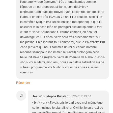
l'ouvrage lyrique éponyme), très orientalisantes comme
l'époque en est alors croustillante, sont déjà<br />
cinématographiques (je trouve) avant la contribution de Henri
Rabaud en effet dès 1924 au 7e art. Et le final de l'acte III de
la comédie lyrique (via l'excellent lien radiophonique que tu
as eu<br /> la riche idée de partager) est une splendeur !<br
/> <br /> <br /> Souhaitant, tu l'auras compris, en écouter
davantage, ce CD-découverte sera très prochainement sur
ma platine. En espérant, tout comme toi, que le Palazzetto Bru
Zane (envers qui nous sommes un<br /> certain nombre
reconnaissant pour son immense travail) prolongera cette
belle initiative de (re)découverte de l'oeuvre de Rabaud.<br />
<br /> <br /> Merci, mon ami, pour avoir attiré l'attention sur ce
si beau programme <br /> <br /> <br /> Des bises et à très
vite<br />
Répondre
J
Jean-Christophe Pucek
13/12/2012 19:44
<br /> <br /> J'avais pris le pari avec moi-même que
cette musique te plairait, cher Cyrillle, je suis ravi de
ne pas m'être trompé; j'en profite pour te conseiller, si