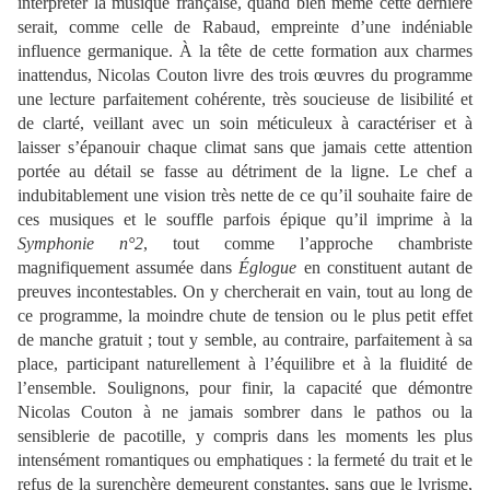
interpréter la musique française, quand bien même cette dernière
serait, comme celle de Rabaud, empreinte d’une indéniable
influence germanique. À la tête de cette formation aux charmes
inattendus, Nicolas Couton livre des trois œuvres du programme
une lecture parfaitement cohérente, très soucieuse de lisibilité et
de clarté, veillant avec un soin méticuleux à caractériser et à
laisser s’épanouir chaque climat sans que jamais cette attention
portée au détail se fasse au détriment de la ligne. Le chef a
indubitablement une vision très nette de ce qu’il souhaite faire de
ces musiques et le souffle parfois épique qu’il imprime à la
Symphonie n°2
, tout comme l’approche chambriste
magnifiquement assumée dans
Églogue
en constituent autant de
preuves incontestables. On y chercherait en vain, tout au long de
ce programme, la moindre chute de tension ou le plus petit effet
de manche gratuit ; tout y semble, au contraire, parfaitement à sa
place, participant naturellement à l’équilibre et à la fluidité de
l’ensemble. Soulignons, pour finir, la capacité que démontre
Nicolas Couton à ne jamais sombrer dans le pathos ou la
sensiblerie de pacotille, y compris dans les moments les plus
intensément romantiques ou emphatiques : la fermeté du trait et le
refus de la surenchère demeurent constantes, sans que le lyrisme,