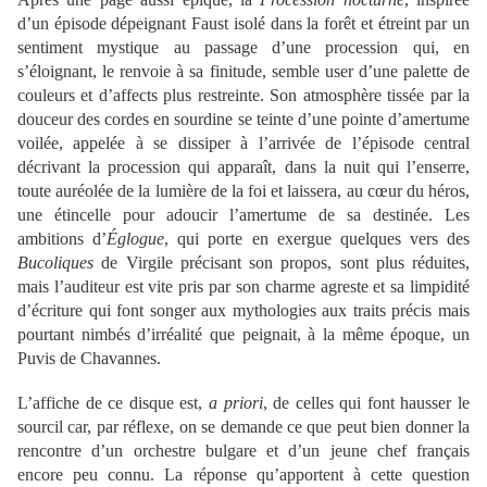
d’un épisode dépeignant Faust isolé dans la forêt et étreint par un
sentiment mystique au passage d’une procession qui, en
s’éloignant, le renvoie à sa finitude, semble user d’une palette de
couleurs et d’affects plus restreinte. Son atmosphère tissée par la
douceur des cordes en sourdine se teinte d’une pointe d’amertume
voilée, appelée à se dissiper à l’arrivée de l’épisode central
décrivant la procession qui apparaît, dans la nuit qui l’enserre,
toute auréolée de la lumière de la foi et laissera, au cœur du héros,
une étincelle pour adoucir l’amertume de sa destinée. Les
ambitions d’
Églogue
, qui porte en exergue quelques vers des
Bucoliques
de Virgile précisant son propos, sont plus réduites,
mais l’auditeur est vite pris par son charme agreste et sa limpidité
d’écriture qui font songer aux mythologies aux traits précis mais
pourtant nimbés d’irréalité que peignait, à la même époque, un
Puvis de Chavannes.
L’affiche de ce disque est,
a priori
, de celles qui font hausser le
sourcil car, par réflexe, on se demande ce que peut bien donner la
rencontre d’un orchestre bulgare et d’un jeune chef français
encore peu connu. La réponse qu’apportent à cette question