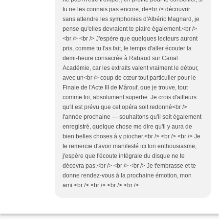
tu ne les connais pas encore, de<br /> découvrir
sans attendre les symphonies d'Albéric Magnard, je
pense qu'elles devraient te plaire également.<br />
<br /> <br /> J'espère que quelques lecteurs auront
pris, comme tu l'as fait, le temps d'aller écouter la
demi-heure consacrée à Rabaud sur Canal
Académie, car les extraits valent vraiment le détour,
avec un<br /> coup de cœur tout particulier pour le
Finale de l'Acte III de Mârouf, que je trouve, tout
comme toi, absolument superbe. Je crois d'ailleurs
qu'il est prévu que cet opéra soit redonné<br />
l'année prochaine — souhaitons qu'il soit également
enregistré, quelque chose me dire qu'il y aura de
bien belles choses à y piocher.<br /> <br /> <br /> Je
te remercie d'avoir manifesté ici ton enthousiasme,
j'espère que l'écoute intégrale du disque ne te
décevra pas.<br /> <br /> <br /> Je t'embrasse et te
donne rendez-vous à la prochaine émotion, mon
ami.<br /> <br /> <br /> <br />