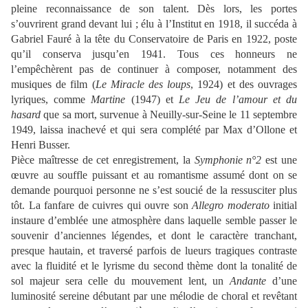
pleine reconnaissance de son talent. Dès lors, les portes
s’ouvrirent grand devant lui ; élu à l’Institut en 1918, il succéda à
Gabriel Fauré à la tête du Conservatoire de Paris en 1922, poste
qu’il conserva jusqu’en 1941. Tous ces honneurs ne
l’empêchèrent pas de continuer à composer, notamment des
musiques de film (
Le Miracle des loups
, 1924) et des ouvrages
lyriques, comme
Martine
(1947) et
Le Jeu de l’amour et du
hasard
que sa mort, survenue à Neuilly-sur-Seine le 11 septembre
1949, laissa inachevé et qui sera complété par Max d’Ollone et
Henri Busser.
Pièce maîtresse de cet enregistrement, la
Symphonie n°2
est une
œuvre au souffle puissant et au romantisme assumé dont on se
demande pourquoi personne ne s’est soucié de la ressusciter plus
tôt. La fanfare de cuivres qui ouvre son
Allegro moderato
initial
instaure d’emblée une atmosphère dans laquelle semble passer le
souvenir d’anciennes légendes, et dont le caractère tranchant,
presque hautain, et traversé parfois de lueurs tragiques contraste
avec la fluidité et le lyrisme du second thème dont la tonalité de
sol majeur sera celle du mouvement lent, un
Andante
d’une
luminosité sereine débutant par une mélodie de choral et revêtant