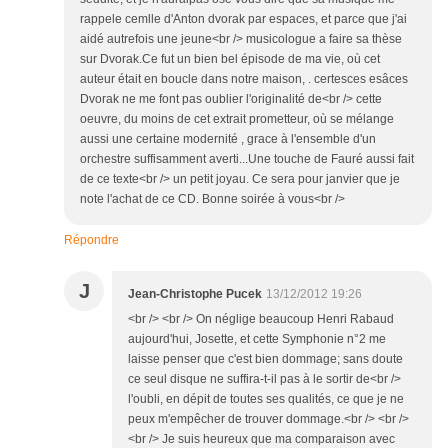
rappele cemlle d'Anton dvorak par espaces, et parce que j'ai
aidé autrefois une jeune<br /> musicologue a faire sa thèse
sur Dvorak.Ce fut un bien bel épisode de ma vie, où cet
auteur était en boucle dans notre maison, . certesces esâces
Dvorak ne me font pas oublier l'originalité de<br /> cette
oeuvre, du moins de cet extrait prometteur, où se mélange
aussi une certaine modernité , grace à l'ensemble d'un
orchestre suffisamment averti...Une touche de Fauré aussi fait
de ce texte<br /> un petit joyau. Ce sera pour janvier que je
note l'achat de ce CD. Bonne soirée à vous<br />
Répondre
J
Jean-Christophe Pucek
13/12/2012 19:26
<br /> <br /> On néglige beaucoup Henri Rabaud
aujourd'hui, Josette, et cette Symphonie n°2 me
laisse penser que c'est bien dommage; sans doute
ce seul disque ne suffira-t-il pas à le sortir de<br />
l'oubli, en dépit de toutes ses qualités, ce que je ne
peux m'empêcher de trouver dommage.<br /> <br />
<br /> Je suis heureux que ma comparaison avec