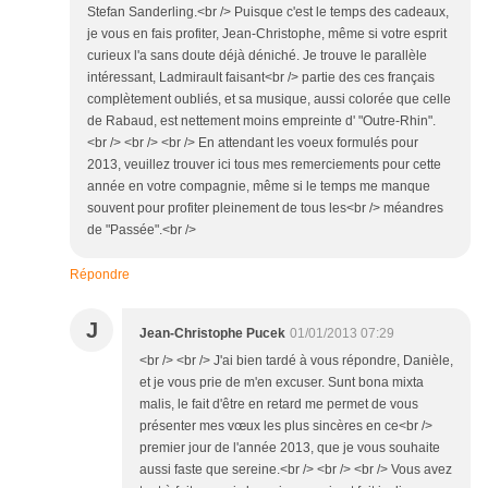
Stefan Sanderling.<br /> Puisque c'est le temps des cadeaux,
je vous en fais profiter, Jean-Christophe, même si votre esprit
curieux l'a sans doute déjà déniché. Je trouve le parallèle
intéressant, Ladmirault faisant<br /> partie des ces français
complètement oubliés, et sa musique, aussi colorée que celle
de Rabaud, est nettement moins empreinte d' "Outre-Rhin".
<br /> <br /> <br /> En attendant les voeux formulés pour
2013, veuillez trouver ici tous mes remerciements pour cette
année en votre compagnie, même si le temps me manque
souvent pour profiter pleinement de tous les<br /> méandres
de "Passée".<br />
Répondre
J
Jean-Christophe Pucek
01/01/2013 07:29
<br /> <br /> J'ai bien tardé à vous répondre, Danièle,
et je vous prie de m'en excuser. Sunt bona mixta
malis, le fait d'être en retard me permet de vous
présenter mes vœux les plus sincères en ce<br />
premier jour de l'année 2013, que je vous souhaite
aussi faste que sereine.<br /> <br /> <br /> Vous avez