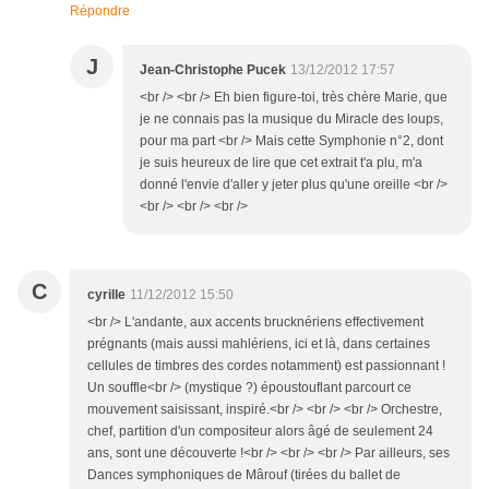
Répondre
J
Jean-Christophe Pucek
13/12/2012 17:57
<br /> <br /> Eh bien figure-toi, très chère Marie, que
je ne connais pas la musique du Miracle des loups,
pour ma part <br /> Mais cette Symphonie n°2, dont
je suis heureux de lire que cet extrait t'a plu, m'a
donné l'envie d'aller y jeter plus qu'une oreille <br />
<br /> <br /> <br />
C
cyrille
11/12/2012 15:50
<br /> L'andante, aux accents brucknériens effectivement
prégnants (mais aussi mahlériens, ici et là, dans certaines
cellules de timbres des cordes notamment) est passionnant !
Un souffle<br /> (mystique ?) époustouflant parcourt ce
mouvement saisissant, inspiré.<br /> <br /> <br /> Orchestre,
chef, partition d'un compositeur alors âgé de seulement 24
ans, sont une découverte !<br /> <br /> <br /> Par ailleurs, ses
Dances symphoniques de Mârouf (tirées du ballet de