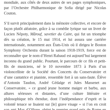
mondiale, aux côtés de deux autres de ses pages symphoniques,
par l’Orchestre Philharmonique de Sofia dirigé par Nicolas
Couton.
S’il survit principalement dans la mémoire collective, et encore de
façon plutôt aléatoire, grâce à sa comédie lyrique sur un livret de
Lucien Népoty,
Mârouf, savetier du Caire
, qui fut un triomphe
dès sa création, le 15 mai 1914, et lui assura une carrière
internationale, notamment aux États-Unis où il dirigea le Boston
Symphony Orchestra durant la saison 1918-1919, force est de
reconnaître que le nom d’Henri Rabaud est aujourd’hui largement
inconnu du grand public. Pourtant, le parcours de ce fils et petit-
fils de musiciens, né le 10 novembre 1873 à Paris d’un
violoncelliste de la Société des Concerts du Conservatoire et
d’une cantatrice et pianiste, ressemble fort à un sans-faute. Élève
d’Antonin Taudon, André Gédalge et Jules Massenet au
Conservatoire, « ce grand jeune homme maigre et barbu, aux
allures sérieuses et distantes, d’une culture littéraire et
philosophique très étendue, dont l’indépendance d’esprit et la
volonté tenace se lisaient sur [le] grave visage » si l’on en croit
son ami Max d’Ollone, obtint le premier grand prix de Rome en