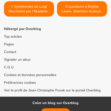
< Symphonies de Luigi
6 questions à Brigitte
Boccherini par l'Akademie
Lesne, directrice musicale
für Alte Musik Berlin
des ensembles Discantus et
Alla francesca >
Hébergé par Overblog
Top articles
Pages
Contact
Signaler un abus
C.G.U.
Cookies et données personnelles
Préférences cookies
Voir le profil de Jean-Christophe Pucek sur le portail Overblog
Créer un blog sur Overblog