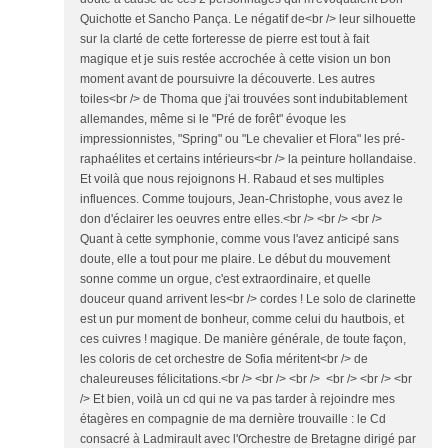
Quichotte et Sancho Pança. Le négatif de<br /> leur silhouette
sur la clarté de cette forteresse de pierre est tout à fait
magique et je suis restée accrochée à cette vision un bon
moment avant de poursuivre la découverte. Les autres
toiles<br /> de Thoma que j'ai trouvées sont indubitablement
allemandes, même si le "Pré de forêt" évoque les
impressionnistes, "Spring" ou "Le chevalier et Flora" les pré-
raphaélites et certains intérieurs<br /> la peinture hollandaise.
Et voilà que nous rejoignons H. Rabaud et ses multiples
influences. Comme toujours, Jean-Christophe, vous avez le
don d'éclairer les oeuvres entre elles.<br /> <br /> <br />
Quant à cette symphonie, comme vous l'avez anticipé sans
doute, elle a tout pour me plaire. Le début du mouvement
sonne comme un orgue, c'est extraordinaire, et quelle
douceur quand arrivent les<br /> cordes ! Le solo de clarinette
est un pur moment de bonheur, comme celui du hautbois, et
ces cuivres ! magique. De manière générale, de toute façon,
les coloris de cet orchestre de Sofia méritent<br /> de
chaleureuses félicitations.<br /> <br /> <br /> <br /> <br /> <br
/> Et bien, voilà un cd qui ne va pas tarder à rejoindre mes
étagères en compagnie de ma dernière trouvaille : le Cd
consacré à Ladmirault avec l'Orchestre de Bretagne dirigé par