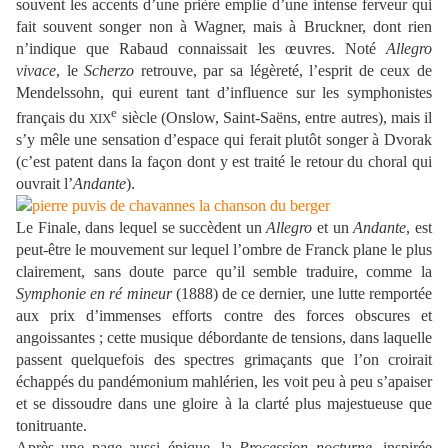
souvent les accents d’une prière emplie d’une intense ferveur qui
fait souvent songer non à Wagner, mais à Bruckner, dont rien
n’indique que Rabaud connaissait les œuvres. Noté
Allegro
vivace
, le
Scherzo
retrouve, par sa légèreté, l’esprit de ceux de
Mendelssohn, qui eurent tant d’influence sur les symphonistes
e
français du
siècle (Onslow, Saint-Saëns, entre autres), mais il
XIX
s’y mêle une sensation d’espace qui ferait plutôt songer à Dvorak
(c’est patent dans la façon dont y est traité le retour du choral qui
ouvrait l’
Andante
).
Le Finale, dans lequel se succèdent un
Allegro
et un
Andante
, est
peut-être le mouvement sur lequel l’ombre de Franck plane le plus
clairement, sans doute parce qu’il semble traduire, comme la
Symphonie en ré mineur
(1888) de ce dernier, une lutte remportée
aux prix d’immenses efforts contre des forces obscures et
angoissantes ; cette musique débordante de tensions, dans laquelle
passent quelquefois des spectres grimaçants que l’on croirait
échappés du pandémonium mahlérien, les voit peu à peu s’apaiser
et se dissoudre dans une gloire à la clarté plus majestueuse que
tonitruante.
Après une page aussi épique, la
Procession nocturne
, inspirée