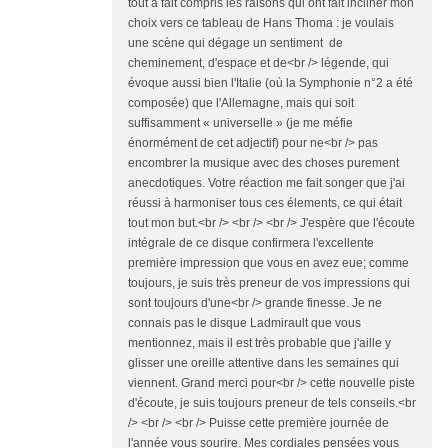
tout à fait compris les raisons qui ont fait incliner mon
choix vers ce tableau de Hans Thoma : je voulais
une scène qui dégage un sentiment de
cheminement, d'espace et de<br /> légende, qui
évoque aussi bien l'Italie (où la Symphonie n°2 a été
composée) que l'Allemagne, mais qui soit
suffisamment « universelle » (je me méfie
énormément de cet adjectif) pour ne<br /> pas
encombrer la musique avec des choses purement
anecdotiques. Votre réaction me fait songer que j'ai
réussi à harmoniser tous ces élements, ce qui était
tout mon but.<br /> <br /> <br /> J'espère que l'écoute
intégrale de ce disque confirmera l'excellente
première impression que vous en avez eue; comme
toujours, je suis très preneur de vos impressions qui
sont toujours d'une<br /> grande finesse. Je ne
connais pas le disque Ladmirault que vous
mentionnez, mais il est très probable que j'aille y
glisser une oreille attentive dans les semaines qui
viennent. Grand merci pour<br /> cette nouvelle piste
d'écoute, je suis toujours preneur de tels conseils.<br
/> <br /> <br /> Puisse cette première journée de
l'année vous sourire. Mes cordiales pensées vous