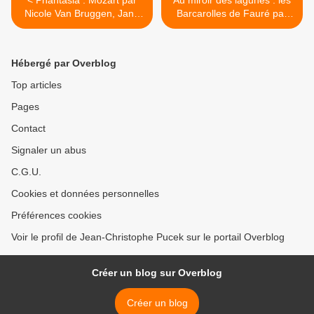
< Phantasia : Mozart par
Au miroir des lagunes : les
Nicole Van Bruggen, Jane
Barcarolles de Fauré par
Rogers et Anneke Veenhoff
Delphine Bardin >
Hébergé par Overblog
Top articles
Pages
Contact
Signaler un abus
C.G.U.
Cookies et données personnelles
Préférences cookies
Voir le profil de Jean-Christophe Pucek sur le portail Overblog
Créer un blog sur Overblog
Créer un blog