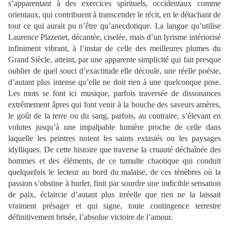
s’apparentant à des exercices spirituels, occidentaux comme
orientaux, qui contribuent à transcender le récit, en le détachant de
tout ce qui aurait pu n’être qu’anecdotique. La langue qu’utilise
Laurence Plazenet, décantée, ciselée, mais d’un lyrisme intériorisé
infiniment vibrant, à l’instar de celle des meilleures plumes du
Grand Siècle, atteint, par une apparente simplicité qui fait presque
oublier de quel souci d’exactitude elle découle, une réelle poésie,
d’autant plus intense qu’elle ne doit rien à une quelconque pose.
Les mots se font ici musique, parfois traversée de dissonances
extrêmement âpres qui font venir à la bouche des saveurs amères,
le goût de la terre ou du sang, parfois, au contraire, s’élevant en
volutes jusqu’à une impalpable lumière proche de celle dans
laquelle les peintres noient les saints extasiés ou les paysages
idylliques. De cette histoire que traverse la cruauté déchaînée des
hommes et des éléments, de ce tumulte chaotique qui conduit
quelquefois le lecteur au bord du malaise, de ces ténèbres où la
passion s’obstine à hurler, finit par sourdre une indicible sensation
de paix, éclaircie d’autant plus irréelle que rien ne la laissait
vraiment présager et qui signe, toute contingence terrestre
définitivement brisée, l’absolue victoire de l’amour.