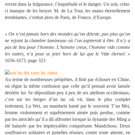
vivent dans la fulgurance, l’inquiétude et le danger. Un soir, celui-
ci manque de les broyer. M. de La Tour, les mains éternellement
tremblantes, s’enfuit alors de Paris, de France, d’Europe.
« On n’est jamais hors des mondes qu’on déteste, pas plus qu’on
ne rejoint la chambre lumineuse où l’on aspirerait à être. Il n’y a
pas de lieu pour l’homme. L’homme creux, l’homme vide comme
les outres, n’a pour se jeter hors de lui que le Vide éternel. »
1656-1673, page 323
Au terme de nombreuses péripéties, il finit par échouer en Chine,
où règne la même confusion que celle qu’il pensait avoir laissée
derrière lui. Se dépouillant peu à peu de ses attributs occidentaux,
c’est sur les berges d’un lac où vit, dans le plus complet
isolement, Lu Wei, un mandarin hanté par le souvenir T’an Mei,
femme violemment et suprêmement aimée puis perdue, comme
par les atrocités qu’il a dû affronter lorsque la dynastie des Ming a
été balayée par les impitoyables conquérants Mandchous. Deux
souffrances solitaires et jumelles réunies, contre toute attente, en