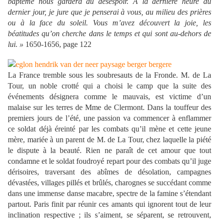
baptême nous gardera du désespoir. À la dernière heure du
dernier jour, je jure que je penserai à vous, au milieu des prières
ou à la face du soleil. Vous m’avez découvert la joie, les
béatitudes qu’on cherche dans le temps et qui sont au-dehors de
lui. »
1650-1656, page 122
La France tremble sous les soubresauts de la Fronde. M. de La
Tour, un noble crotté qui a choisi le camp que la suite des
événements désignera comme le mauvais, est victime d’un
malaise sur les terres de Mme de Clermont. Dans la touffeur des
premiers jours de l’été, une passion va commencer à enflammer
ce soldat déjà éreinté par les combats qu’il mène et cette jeune
mère, mariée à un parent de M. de La Tour, chez laquelle la piété
le dispute à la beauté. Rien ne paraît de cet amour que tout
condamne et le soldat foudroyé repart pour des combats qu’il juge
dérisoires, traversant des abîmes de désolation, campagnes
dévastées, villages pillés et brûlés, charognes se succédant comme
dans une immense danse macabre, spectre de la famine s’étendant
partout. Paris finit par réunir ces amants qui ignorent tout de leur
inclination respective ; ils s’aiment, se séparent, se retrouvent,