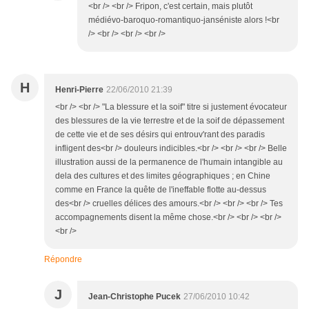
<br /> <br /> Fripon, c'est certain, mais plutôt
médiévo-baroquo-romantiquo-janséniste alors !<br
/> <br /> <br /> <br />
H
Henri-Pierre
22/06/2010 21:39
<br /> <br /> "La blessure et la soif" titre si justement évocateur
des blessures de la vie terrestre et de la soif de dépassement
de cette vie et de ses désirs qui entrouv'rant des paradis
infligent des<br /> douleurs indicibles.<br /> <br /> <br /> Belle
illustration aussi de la permanence de l'humain intangible au
dela des cultures et des limites géographiques ; en Chine
comme en France la quête de l'ineffable flotte au-dessus
des<br /> cruelles délices des amours.<br /> <br /> <br /> Tes
accompagnements disent la même chose.<br /> <br /> <br />
<br />
Répondre
J
Jean-Christophe Pucek
27/06/2010 10:42