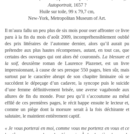
Autoportrait
, 1657 ?
Huile sur toile, 99 x 79,7 cm,
New-York, Metropolitan Museum of Art.
Il m’aura fallu un peu plus de six mois pour oser affronter ce livre
paru à la fin du mois d’août 2009, incompréhensiblement oublié
des prix littéraires de l’automne dernier, alors qu’il aurait pu
prétendre aux plus hautes récompenses, autant, en tout cas, que
certains des ouvrages qui ont alors été couronnés.
La blessure et
la soif
, deuxième roman de Laurence Plazenet, est un livre
impressionnant, à cause de ses presque 550 pages, bien sûr, mais
surtout par le caractère abrupt de son chapitre liminaire où se
succèdent le dépeçage d’un cadavre, la syncope puis le suicide
d’une femme définitivement brisée, une averse vagabonde aux
allures de fin du monde. Pour peu qu’il s’accoutume au métal
effilé de ces premières pages, le récit happe ensuite le lecteur et,
comme un piège dont la morsure serait à la fois déchirante et
salutaire, le maintient entièrement captif.
« Je vous porterai en moi, comme vous me porterez en vous et ce