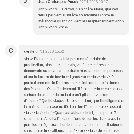
J
Jean-Christophe Pucek
07/11/2013 16:17
<br /> <br /> Tu verras, bien chère Marie, que ces
fleurs peuvent aussi être souveraines contre la
mélancolie quand on vient les respirer souvent <br />
<br /> <br /> <br />
C
cyrille
04/11/2013 15:52
<br /> Bien que ce ne soit-là pas mon répertoire de
prédilection, ainsi que tu le sais, voilà une intéressante
découverte au-travers des extraits musicaux que tu proposes
et par la lecture de tes<br /> lignes.<br /> <br /> <br /> Plus
particulièrement, le Dolorosi martir, fieri tormenti m'a donné
des frissons... Oui, effectivement "Il faut aller<br /> voir sous la
surface de cette onde où tout paraît glisser avec tant
d'aisance" Quelle claque ! Une splendeur, que l'intelligence et
la maîtrise du phrasé ne flêtri en rien l'émotion<br /> ressenti...
<br /> <br /> <br /> Quant au tableau choisi, il me parle. Tout
simplement. Aussi à l'instar de l'une de tes lectrices, avec ta
permission, figurera-t-il en bonne place sur mon ordinateur et
sans doute<br /> ailleurs... <br /> <br /> <br /> Je t'embrasse.