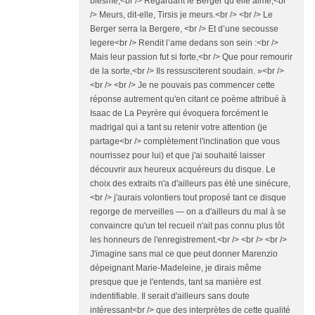
blesme,<br /> Regardant le Berger qu’elle aime,<br
/> Meurs, dit-elle, Tirsis je meurs.<br /> <br /> Le
Berger serra la Bergere, <br /> Et d’une secousse
legere<br /> Rendit l’ame dedans son sein :<br />
Mais leur passion fut si forte,<br /> Que pour remourir
de la sorte,<br /> Ils ressusciterent soudain. »<br />
<br /> <br /> Je ne pouvais pas commencer cette
réponse autrement qu'en citant ce poème attribué à
Isaac de La Peyrère qui évoquera forcément le
madrigal qui a tant su retenir votre attention (je
partage<br /> complètement l'inclination que vous
nourrissez pour lui) et que j'ai souhaité laisser
découvrir aux heureux acquéreurs du disque. Le
choix des extraits n'a d'ailleurs pas été une sinécure,
<br /> j'aurais volontiers tout proposé tant ce disque
regorge de merveilles — on a d'ailleurs du mal à se
convaincre qu'un tel recueil n'ait pas connu plus tôt
les honneurs de l'enregistrement.<br /> <br /> <br />
J'imagine sans mal ce que peut donner Marenzio
dépeignant Marie-Madeleine, je dirais même
presque que je l'entends, tant sa manière est
indentifiable. Il serait d'ailleurs sans doute
intéressant<br /> que des interprètes de cette qualité