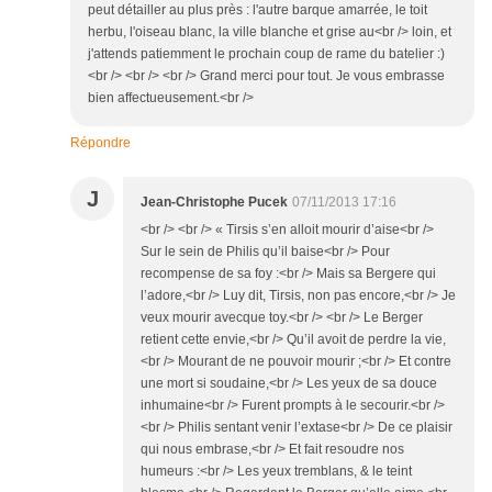
peut détailler au plus près : l'autre barque amarrée, le toit
herbu, l'oiseau blanc, la ville blanche et grise au<br /> loin, et
j'attends patiemment le prochain coup de rame du batelier :)
<br /> <br /> <br /> Grand merci pour tout. Je vous embrasse
bien affectueusement.<br />
Répondre
J
Jean-Christophe Pucek
07/11/2013 17:16
<br /> <br /> « Tirsis s’en alloit mourir d’aise<br />
Sur le sein de Philis qu’il baise<br /> Pour
recompense de sa foy :<br /> Mais sa Bergere qui
l’adore,<br /> Luy dit, Tirsis, non pas encore,<br /> Je
veux mourir avecque toy.<br /> <br /> Le Berger
retient cette envie,<br /> Qu’il avoit de perdre la vie,
<br /> Mourant de ne pouvoir mourir ;<br /> Et contre
une mort si soudaine,<br /> Les yeux de sa douce
inhumaine<br /> Furent prompts à le secourir.<br />
<br /> Philis sentant venir l’extase<br /> De ce plaisir
qui nous embrase,<br /> Et fait resoudre nos
humeurs :<br /> Les yeux tremblans, & le teint