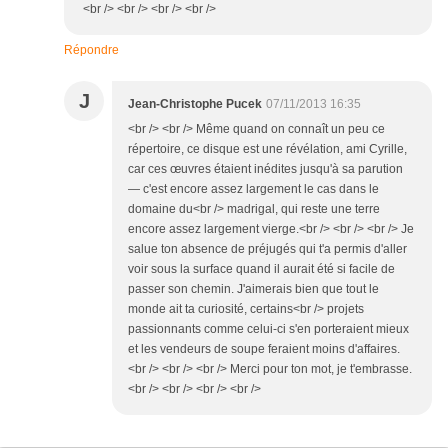
<br /> <br /> <br /> <br />
Répondre
J
Jean-Christophe Pucek
07/11/2013 16:35
<br /> <br /> Même quand on connaît un peu ce
répertoire, ce disque est une révélation, ami Cyrille,
car ces œuvres étaient inédites jusqu'à sa parution
— c'est encore assez largement le cas dans le
domaine du<br /> madrigal, qui reste une terre
encore assez largement vierge.<br /> <br /> <br /> Je
salue ton absence de préjugés qui t'a permis d'aller
voir sous la surface quand il aurait été si facile de
passer son chemin. J'aimerais bien que tout le
monde ait ta curiosité, certains<br /> projets
passionnants comme celui-ci s'en porteraient mieux
et les vendeurs de soupe feraient moins d'affaires.
<br /> <br /> <br /> Merci pour ton mot, je t'embrasse.
<br /> <br /> <br /> <br />