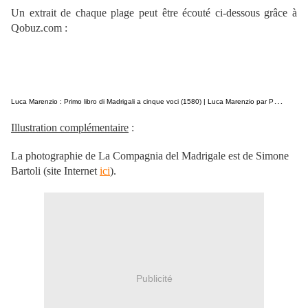
Un extrait de chaque plage peut être écouté ci-dessous grâce à
Qobuz.com :
L
uca Marenzio : Primo libro di Madrigali a cinque voci (1580) | Luca Marenzio par Paolo Borgonovo
Illustration complémentaire
:
La photographie de La Compagnia del Madrigale est de Simone
Bartoli (site Internet
ici
).
Publicité