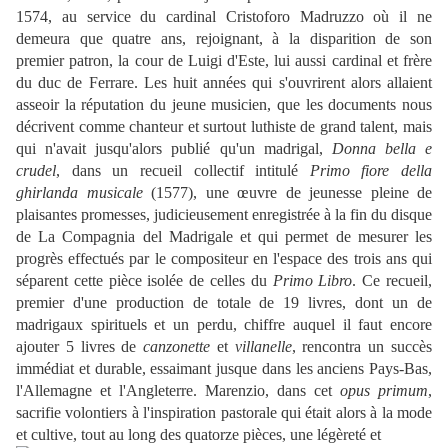
1574, au service du cardinal Cristoforo Madruzzo où il ne
demeura que quatre ans, rejoignant, à la disparition de son
premier patron, la cour de Luigi d'Este, lui aussi cardinal et frère
du duc de Ferrare. Les huit années qui s'ouvrirent alors allaient
asseoir la réputation du jeune musicien, que les documents nous
décrivent comme chanteur et surtout luthiste de grand talent, mais
qui n'avait jusqu'alors publié qu'un madrigal,
Donna bella e
crudel
, dans un recueil collectif intitulé
Primo fiore della
ghirlanda musicale
(1577), une œuvre de jeunesse pleine de
plaisantes promesses, judicieusement enregistrée à la fin du disque
de La Compagnia del Madrigale et qui permet de mesurer les
progrès effectués par le compositeur en l'espace des trois ans qui
séparent cette pièce isolée de celles du
Primo Libro
. Ce recueil,
premier d'une production de totale de 19 livres, dont un de
madrigaux spirituels et un perdu, chiffre auquel il faut encore
ajouter 5 livres de
canzonette
et
villanelle
, rencontra un succès
immédiat et durable, essaimant jusque dans les anciens Pays-Bas,
l'Allemagne et l'Angleterre. Marenzio, dans cet
opus primum
,
sacrifie volontiers à l'inspiration pastorale qui était alors à la mode
et cultive, tout au long des quatorze pièces, une légèreté et