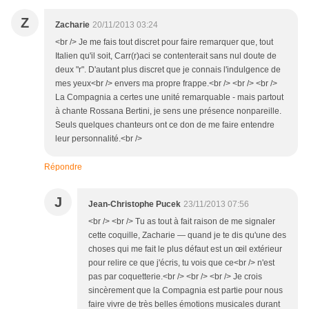
Z
Zacharie
20/11/2013 03:24
<br /> Je me fais tout discret pour faire remarquer que, tout
Italien qu'il soit, Carr(r)aci se contenterait sans nul doute de
deux "r". D'autant plus discret que je connais l'indulgence de
mes yeux<br /> envers ma propre frappe.<br /> <br /> <br />
La Compagnia a certes une unité remarquable - mais partout
à chante Rossana Bertini, je sens une présence nonpareille.
Seuls quelques chanteurs ont ce don de me faire entendre
leur personnalité.<br />
Répondre
J
Jean-Christophe Pucek
23/11/2013 07:56
<br /> <br /> Tu as tout à fait raison de me signaler
cette coquille, Zacharie — quand je te dis qu'une des
choses qui me fait le plus défaut est un œil extérieur
pour relire ce que j'écris, tu vois que ce<br /> n'est
pas par coquetterie.<br /> <br /> <br /> Je crois
sincèrement que la Compagnia est partie pour nous
faire vivre de très belles émotions musicales durant