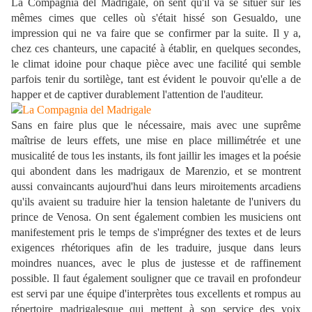
La Compagnia del Madrigale, on sent qu'il va se situer sur les
mêmes cimes que celles où s'était hissé son Gesualdo, une
impression qui ne va faire que se confirmer par la suite. Il y a,
chez ces chanteurs, une capacité à établir, en quelques secondes,
le climat idoine pour chaque pièce avec une facilité qui semble
parfois tenir du sortilège, tant est évident le pouvoir qu'elle a de
happer et de captiver durablement l'attention de l'auditeur.
Sans en faire plus que le nécessaire, mais avec une suprême
maîtrise de leurs effets, une mise en place millimétrée et une
musicalité de tous les instants, ils font jaillir les images et la poésie
qui abondent dans les madrigaux de Marenzio, et se montrent
aussi convaincants aujourd'hui dans leurs miroitements arcadiens
qu'ils avaient su traduire hier la tension haletante de l'univers du
prince de Venosa. On sent également combien les musiciens ont
manifestement pris le temps de s'imprégner des textes et de leurs
exigences rhétoriques afin de les traduire, jusque dans leurs
moindres nuances, avec le plus de justesse et de raffinement
possible. Il faut également souligner que ce travail en profondeur
est servi par une équipe d'interprètes tous excellents et rompus au
répertoire madrigalesque qui mettent à son service des voix