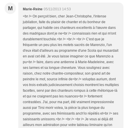
M
Marie-Reine
05/11/2013 14:53
<br /> On perçoit bien, cher Jean-Christophe, l'intense
jubilation, faite du plaisir de chanter et du bonheur de
partager, qui habite ces chanteurs excellents à l'œuvre dans
des madrigaux dont je ne<br /> connaissais rien et qui m'ont
durablement touchée.<br /> <br /> <br /> C'est que je
fréquente un peu plus les motets sacrés de Marenzio, l'un
d'eux était d'ailleurs au programme d'une Scola qui musardait
en aval cet été. Je vous laisse imaginer ce que Marenzio a
pu<br /> faire, dans une antienne à Marie-Madeleine, avec
ses larmes et sa longue chevelure. Vous soulignez avec
raison, chez notre chantre-compositeur, son grand art de
peindre le mot, source infinie de<br /> voluptas aurium, dont
vos trois extraits judicieusement choisis montrent les multiples
facettes, servi par des chanteurs rompus à cette rhétorique-là
et qui ne craignent pas les nuances<br /> fortement
contrastées. J'ai, pour ma part, été vraiment impressionnée
aussi par Tirsi morir volea, la pièce la plus longue du
programme, avec ses frémissants anch'io répétés et<br /> ses
saisissants unissons.<br /> <br /> <br /> Je vous ai déjà dit
ailleurs mon admiration pour votre tableau liminaire qu'on