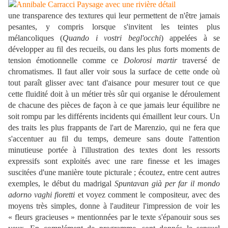
une transparence des textures qui leur permettent de n'être jamais
pesantes, y compris lorsque s'invitent les teintes plus
mélancoliques (
Quando i vostri begl'occhi
) appelées à se
développer au fil des recueils, ou dans les plus forts moments de
tension émotionnelle comme ce
Dolorosi martir
traversé de
chromatismes. Il faut aller voir sous la surface de cette onde où
tout paraît glisser avec tant d'aisance pour mesurer tout ce que
cette fluidité doit à un métier très sûr qui organise le déroulement
de chacune des pièces de façon à ce que jamais leur équilibre ne
soit rompu par les différents incidents qui émaillent leur cours. Un
des traits les plus frappants de l'art de Marenzio, qui ne fera que
s'accentuer au fil du temps, demeure sans doute l'attention
minutieuse portée à l'illustration des textes dont les ressorts
expressifs sont exploités avec une rare finesse et les images
suscitées d'une manière toute picturale ; écoutez, entre cent autres
exemples, le début du madrigal
Spuntavan già per far il mondo
adorno vaghi fioretti
et voyez comment le compositeur, avec des
moyens très simples, donne à l'auditeur l'impression de voir les
« fleurs gracieuses » mentionnées par le texte s'épanouir sous ses