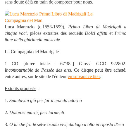
sans doute déjà en train de composer pour nous.
Luca Marenzio (c.1553-1599),
Primo Libro di Madrigali a
cinque voci
, pièces extraites des recueils
Dolci affetti
et
Primo
fiore della ghirlanda musicale
La Compagnia del Madrigale
1 CD [durée totale : 67'38"] Glossa GCD 922802.
Incontournable de Passée des arts
. Ce disque peut être acheté,
entre autres, sur le site de l'éditeur
en suivant ce lien
.
Extraits proposés
:
1.
Spuntavan già per far il mondo adorno
2.
Dolorosi martir, fieri tormenti
3.
O tu che fra le selve oculta vivi
,
dialogo a otto in riposta d'eco