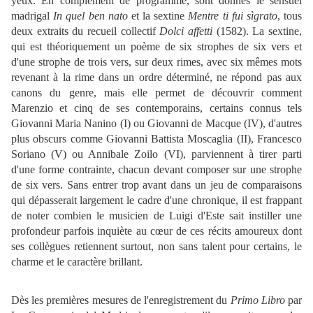
yeux. En complément de programme, sont donnés le sensuel
madrigal
In quel ben nato
et la sextine
Mentre ti fui s
ì
grato
, tous
deux extraits du recueil collectif
Dolci affetti
(1582). La sextine,
qui est théoriquement un poème de six strophes de six vers et
d'une strophe de trois vers, sur deux rimes, avec six mêmes mots
revenant à la rime dans un ordre déterminé, ne répond pas aux
canons du genre, mais elle permet de découvrir comment
Marenzio et cinq de ses contemporains, certains connus tels
Giovanni Maria Nanino (I) ou Giovanni de Macque (IV), d'autres
plus obscurs comme Giovanni Battista Moscaglia (II), Francesco
Soriano (V) ou Annibale Zoilo (VI), parviennent à tirer parti
d'une forme contrainte, chacun devant composer sur une strophe
de six vers. Sans entrer trop avant dans un jeu de comparaisons
qui dépasserait largement le cadre d'une chronique, il est frappant
de noter combien le musicien de Luigi d'Este sait instiller une
profondeur parfois inquiète au cœur de ces récits amoureux dont
ses collègues retiennent surtout, non sans talent pour certains, le
charme et le caractère brillant.
Dès les premières mesures de l'enregistrement du
Primo Libro
par