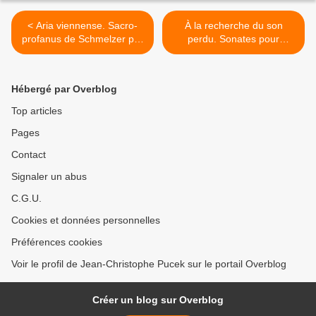
< Aria viennense. Sacro-
À la recherche du son
profanus de Schmelzer par
perdu. Sonates pour
l'Ensemble Masques
pianoforte n°14, 17 et 21 de
Beethoven par Alexei
Lubimov >
Hébergé par Overblog
Top articles
Pages
Contact
Signaler un abus
C.G.U.
Cookies et données personnelles
Préférences cookies
Voir le profil de Jean-Christophe Pucek sur le portail Overblog
Créer un blog sur Overblog