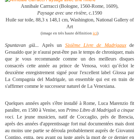
Annibale Carrracci (Bologne, 1560-Rome, 1609),
Paysage avec une rivière
, c.1590
Huile sur toile, 88,3 x 148,1 cm, Washington, National Gallery of
Art
(image en très haute définition
ici
)
Spuntavan già...
Après un
Sixième Livre de Madrigaux
de
Gesualdo que je n'aurai peut-être pas le temps de chroniquer, mais
que je vous recommande comme un des meilleurs disques
consacrés cette année au prince de Venosa, voici qu’éclot le
deuxième enregistrement signé pour l'excellent label Glossa par
La Compagnia del Madrigale, un ensemble qui est en train de
s'affirmer comme le successeur naturel de La Venexiana.
Quelques années après s'être installé à Rome, Luca Marenzio fit
paraître, en 1580 à Venise, son
Primo Libro di Madrigali a cinque
voci
. Le jeune musicien, natif de Coccaglio, près de Brescia,
après des années d'apprentissage fort mal documentées mais dont
au moins une partie se déroula probablement auprès de Giovanni
Contino, entra, peu avant ou juste après la mort de ce dernier en