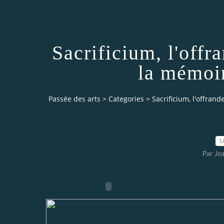
Sacrificium, l'offr
la mémoir
Passée des arts
>
Categories
>
Sacrificium, l'offrand
1
Par Je