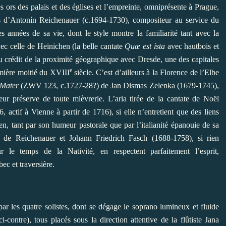
s ors des palais et des églises et l’empreinte, omniprésente à Prague,
es d’Antonín Reichenauer (c.1694-1730), compositeur au service du
années de sa vie, dont le style montre la familiarité tant avec la
vec celle de Heinichen (la belle cantate
Quæ est ista
avec hautbois et
au crédit de la proximité géographique avec Dresde, une des capitales
e
emière moitié du XVIII
siècle. C’est d’ailleurs à la Florence de l’Elbe
 Mater
(ZWV 123, c.1727-28?) de Jan Dismas Zelenka (1679-1745),
ur préserve de toute mièvrerie. L’aria tirée de la cantate de Noël
actif à Vienne à partir de 1716), si elle n’entretient que des liens
en, tant par son humeur pastorale que par l’italianité épanouie de sa
, de Reichenauer et Johann Friedrich Fasch (1688-1758), si rien
ur le temps de la Nativité, en respectent parfaitement l’esprit,
bec et traversière.
 par les quatre solistes, dont se dégage le soprano lumineux et fluide
ontre), tous placés sous la direction attentive de la flûtiste Jana