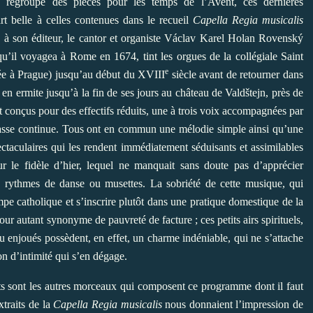
e regroupe des pièces pour les temps de l’Avent, ces dernières
part belle à celles contenues dans le recueil
Capella Regia musicalis
s à son éditeur, le cantor et organiste Václav Karel Holan Rovenský
qu’il voyagea à Rome en 1674, tint les orgues de la collégiale Saint
e
grée à Prague) jusqu’au début du XVIII
siècle avant de retourner dans
en ermite jusqu’à la fin de ses jours au château de Valdštejn, près de
t conçus pour des effectifs réduits, une à trois voix accompagnées par
 basse continue. Tous ont en commun une mélodie simple ainsi qu’une
ctaculaires qui les rendent immédiatement séduisants et assimilables
r le fidèle d’hier, lequel ne manquait sans doute pas d’apprécier
s, rythmes de danse ou musettes. La sobriété de cette musique, qui
mpe catholique et s’inscrire plutôt dans une pratique domestique de la
our autant synonyme de pauvreté de facture ; ces petits airs spirituels,
u enjoués possèdent, en effet, un charme indéniable, qui ne s’attache
ion d’intimité qui s’en dégage.
nts sont les autres morceaux qui composent ce programme dont il faut
xtraits de la
Capella Regia musicalis
nous donnaient l’impression de