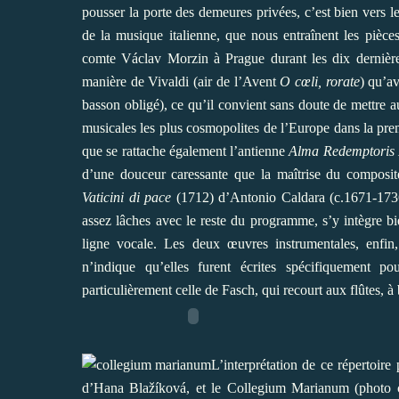
pousser la porte des demeures privées, c’est bien vers le
de la musique italienne, que nous entraînent les pièc
comte Václav Morzin à Prague durant les dix dernières 
manière de Vivaldi (air de l’Avent
O cœli, rorate
) qu’a
basson obligé), ce qu’il convient sans doute de mettre 
musicales les plus cosmopolites de l’Europe dans la pr
que se rattache également l’antienne
Alma Redemptoris
d’une douceur caressante que la maîtrise du composite
Vaticini di pace
(1712) d’Antonio Caldara (c.1671-1736, 
assez lâches avec le reste du programme, s’y intègre bi
ligne vocale. Les deux œuvres instrumentales, enfin
n’indique qu’elles furent écrites spécifiquement po
particulièrement celle de Fasch, qui recourt aux flûtes, à 
L’interprétation de ce répertoire
d’Hana Blažíková, et le Collegium Marianum (photo ci-c