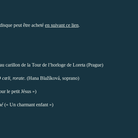
disque peut être acheté
en suivant ce lien
.
 au carillon de la Tour de l’horloge de Loreta (Prague)
 cœli, rorate
. (Hana Blažíková, soprano)
ur le petit Jésus »)
né
(« Un charmant enfant »)