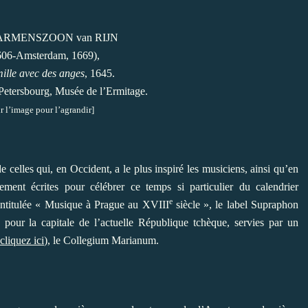
HARMENSZOON van RIJN
606-Amsterdam, 1669),
ille avec des anges
, 1645.
t Petersbourg, Musée de l’Ermitage.
r l’image pour l’agrandir]
 celles qui, en Occident, a le plus inspiré les musiciens, ainsi qu’en
ment écrites pour célébrer ce temps si particulier du calendrier
e
 intitulée « Musique à Prague au XVIII
siècle », le label Supraphon
our la capitale de l’actuelle République tchèque, servies par un
cliquez ici
), le Collegium Marian
um.