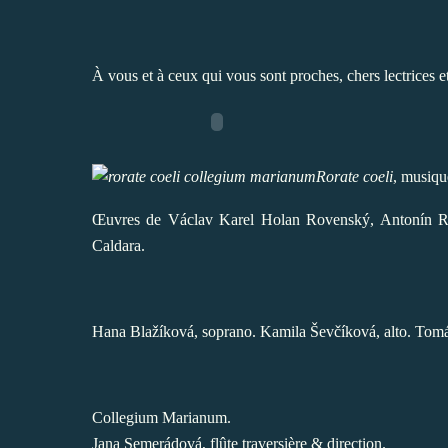
À vous et à ceux qui vous sont proches, chers lectrices e
Rorate coeli
, musiqu
Œuvres de Václav Karel Holan Rovenský, Antonín Rei
Caldara.
Hana Blažíková, soprano. Kamila Ševčíková, alto. Tomáš
Collegium Marianum.
Jana Semerádová, flûte traversière & direction.