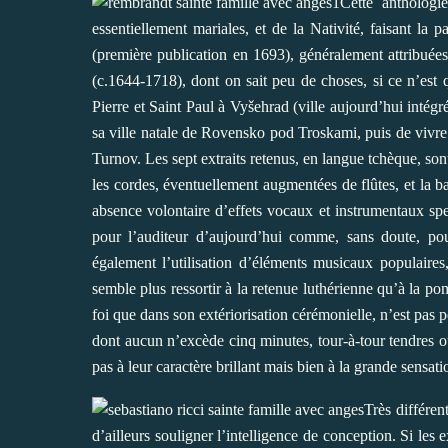
Cette anthologi
essentiellement mariales, et de la Nativité, faisant la 
(première publication en 1693), généralement attribuée
(c.1644-1718), dont on sait peu de choses, si ce n’est 
Pierre et Saint Paul à Vyšehrad (ville aujourd’hui inté
sa ville natale de Rovensko pod Troskami, puis de vivre 
Turnov. Les sept extraits retenus, en langue tchèque, son
les cordes, éventuellement augmentées de flûtes, et la
absence volontaire d’effets vocaux et instrumentaux spe
pour l’auditeur d’aujourd’hui comme, sans doute, pou
également l’utilisation d’éléments musicaux populaire
semble plus ressortir à la retenue luthérienne qu’à la po
foi que dans son extériorisation cérémonielle, n’est pas p
dont aucun n’excède cinq minutes, tour-à-tour tendres o
pas à leur caractère brillant mais bien à la grande sensat
Très différe
d’ailleurs souligner l’intelligence de conception. Si les e