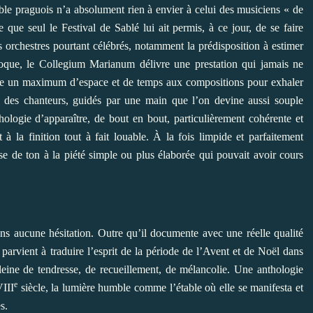
ble praguois n’a absolument rien à envier à celui des musiciens « de
e que seul le Festival de Sablé lui ait permis, à ce jour, de se faire
s orchestres pourtant célébrés, notamment la prédisposition à estimer
oque, le Collegium Marianum délivre une prestation qui jamais ne
raire un maximum d’espace et de temps aux compositions pour exhaler
t des chanteurs, guidés par une main que l’on devine aussi souple
hologie d’apparaître, de bout en bout, particulièrement cohérente et
 à la finition tout à fait louable. À la fois limpide et parfaitement
esse de ton à la piété simple ou plus élaborée qui pouvait avoir cours
ans aucune hésitation. Outre qu’il documente avec une réelle qualité
il parvient à traduire l’esprit de la période de l’Avent et de Noël dans
pleine de tendresse, de recueillement, de mélancolie. Une anthologie
e
VIII
siècle, la lumière humble comme l’étable où elle se manifesta et
s.