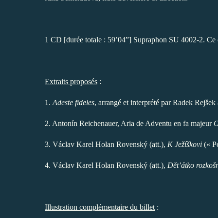
1 CD [durée totale : 59’04”] Supraphon SU 4002-2. Ce 
Extraits proposés
:
1.
Adeste fideles
, arrangé et interprété par Radek Rejšek
2. Antonín Reichenauer, Aria de Adventu en fa majeur
O
3. Václav Karel Holan Rovenský (att.),
K Ježíškovi
(« Po
4. Václav Karel Holan Rovenský (att.),
Dět’átko rozkoš
Illustration complémentaire du billet
: