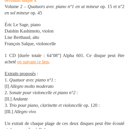
Volume 2 –
Quatuors avec piano n°1 en ut mineur
op. 15 et n°2
en sol mineur
op. 45
Éric Le Sage, piano
Daishin Kashimoto, violon
Lise Berthaud, alto
François Salque, violoncelle
1 CD [durée totale : 64’08”] Alpha 601. Ce disque peut être
acheté
en suivant ce lien
.
Extraits proposés
:
1.
Quatuor avec piano n°1
:
[I]
Allegro molto moderato
2.
Sonate pour violoncelle et piano n°2
:
[II.]
Andante
3.
Trio pour piano, clarinette et violoncelle
op. 120 :
[III.]
Allegro vivo
Un extrait de chaque plage de ces deux disques peut être écouté