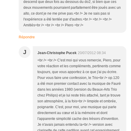
descend que deux fois au dessous du do2, si bien que ces
deux mouvements pourraient parfaitement être joués avec un
alto, ce dont je ne me prive pas.<br /> Je ne sais pas si
l'expérience a été tentée par d'autres.<br /> <br /> <br />
Amitiés<br /> <br /> <br /> Piero <br />
Répondre
J
Jean-Christophe Pucek
20/07/2012 08:34
<br /> <br /> C'est moi qui vous remercie, Piero, pour
votre réaction et les compléments, pertinents comme
toujours, que vous apportez à ce que j'ai pu écrire.
Pour vous faire une confession, le Trio<br /> op.120
a été mon premier contact avec la musique de Fauré
dans les années 1980 (version du Beaux-Arts Trio
chez Philips) et je lui reste très attaché, tant je trouve
son atmosphère, à la fois<br /> limpide et ombrée,
poignante. C'est, pour moi, une musique qui parle
directement au cœur et à la mémoire et dont
l'apparente simplicité cache des trésors d'invention.
Je n'avais jamais entendu la<br /> version avec
clarinette de cette partition avant cet enregistrement