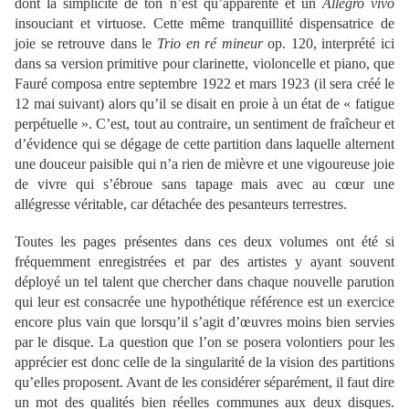
dont la simplicité de ton n’est qu’apparente et un
Allegro vivo
insouciant et virtuose. Cette même tranquillité dispensatrice de
joie se retrouve dans le
Trio en ré mineur
op. 120, interprété ici
dans sa version primitive pour clarinette, violoncelle et piano, que
Fauré composa entre septembre 1922 et mars 1923 (il sera créé le
12 mai suivant) alors qu’il se disait en proie à un état de « fatigue
perpétuelle ». C’est, tout au contraire, un sentiment de fraîcheur et
d’évidence qui se dégage de cette partition dans laquelle alternent
une douceur paisible qui n’a rien de mièvre et une vigoureuse joie
de vivre qui s’ébroue sans tapage mais avec au cœur une
allégresse véritable, car détachée des pesanteurs terrestres.
Toutes les pages présentes dans ces deux volumes ont été si
fréquemment enregistrées et par des artistes y ayant souvent
déployé un tel talent que chercher dans chaque nouvelle parution
qui leur est consacrée une hypothétique référence est un exercice
encore plus vain que lorsqu’il s’agit d’œuvres moins bien servies
par le disque. La question que l’on se posera volontiers pour les
apprécier est donc celle de la singularité de la vision des partitions
qu’elles proposent. Avant de les considérer séparément, il faut dire
un mot des qualités bien réelles communes aux deux disques.