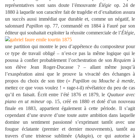
représentatives sont sans doute l’émouvante
Élégie
op. 24 de
1880 à laquelle son caractère fait de tragédie et d’exaltation assura
un succès aussi immédiat que durable et, comme un négatif, le
salonnard
Papillon
op. 77, commandé en 1884 à Fauré par son
éditeur qui souhaitait exploiter la réussite commerciale de l’
Élégie
,
une partition qui montre le peu d’appétence du compositeur pour
ce type de travail obligé – n’est-ce pas la même logique qui le
poussa à confier probablement l’orchestration de son
Requiem
à
son élève Jean Roger-Ducasse ? – allant même jusqu’à
l’exaspération ainsi que le prouve la vivacité des échanges à
propos du choix de son titre («
Papillon
ou
Mouche à merde
,
mettez ce que vous voulez ! » rage-t-il) révélatrice du peu de cas
qu’il en faisait. Écrit entre l’été 1876 et 1879, le
Quatuor avec
piano en ut mineur
op. 15, créé en 1880 et doté d’un nouveau
finale en 1883, appartient également à cette période. Il s’agit
cependant d’une œuvre d’une toute autre ambition dans laquelle
domine un sentiment passionné s’exprimant tantôt avec une
fougue éclatante (premier et dernier mouvements), tantôt au
travers d’une tristesse sublimée (
Adagio
), ce qui autorise à