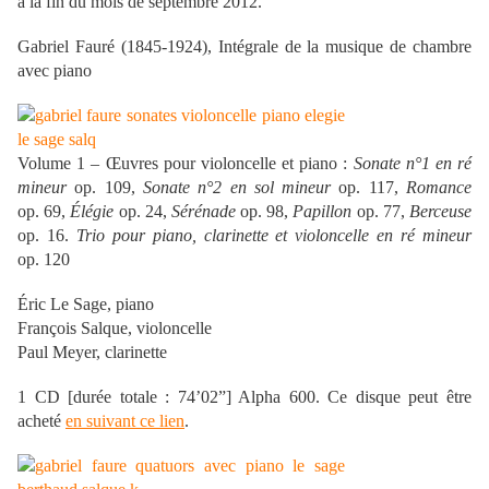
à la fin du mois de septembre 2012.
Gabriel Fauré (1845-1924), Intégrale de la musique de chambre
avec piano
Volume 1 – Œuvres pour violoncelle et piano :
Sonate n°1 en ré
mineur
op. 109,
Sonate n°2 en sol mineur
op. 117,
Romance
op. 69,
Élégie
op. 24,
Sérénade
op. 98,
Papillon
op. 77,
Berceuse
op. 16.
Trio pour piano, clarinette et violoncelle en ré mineur
op. 120
Éric Le Sage, piano
François Salque, violoncelle
Paul Meyer, clarinette
1 CD [durée totale : 74’02”] Alpha 600. Ce disque peut être
acheté
en suivant ce lien
.