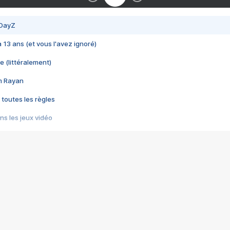
 DayZ
 a 13 ans (et vous l'avez ignoré)
e (littéralement)
im Rayan
 toutes les règles
s les jeux vidéo
us choquant de Rockstar ? - Le scandale BULLY
e plus moche de Steam
du RÊVE tourne au CAUCHEMAR
pendant 8 heures
it… à tort
umiliés par un jeu vidéo