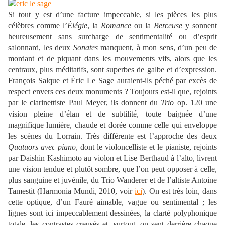
Si tout y est d’une facture impeccable, si les pièces les plus
célèbres comme l’
Élégie
, la
Romance
ou la
Berceuse
y sonnent
heureusement sans surcharge de sentimentalité ou d’esprit
salonnard, les deux
Sonates
manquent, à mon sens, d’un peu de
mordant et de piquant dans les mouvements vifs, alors que les
centraux, plus méditatifs, sont superbes de galbe et d’expression.
François Salque et Éric Le Sage auraient-ils péché par excès de
respect envers ces deux monuments ? Toujours est-il que, rejoints
par le clarinettiste Paul Meyer, ils donnent du
Trio
op. 120 une
vision pleine d’élan et de subtilité, toute baignée d’une
magnifique lumière, chaude et dorée comme celle qui enveloppe
les scènes du Lorrain. Très différente est l’approche des deux
Quatuors avec piano
, dont le violoncelliste et le pianiste, rejoints
par Daishin Kashimoto au violon et Lise Berthaud à l’alto, livrent
une vision tendue et plutôt sombre, que l’on peut opposer à celle,
plus sanguine et juvénile, du Trio Wanderer et de l’altiste Antoine
Tamestit (Harmonia Mundi, 2010, voir
ici
). On est très loin, dans
cette optique, d’un Fauré aimable, vague ou sentimental ; les
lignes sont ici impeccablement dessinées, la clarté polyphonique
totale, les contrastes creusés et, surtout, on sent derrière chaque