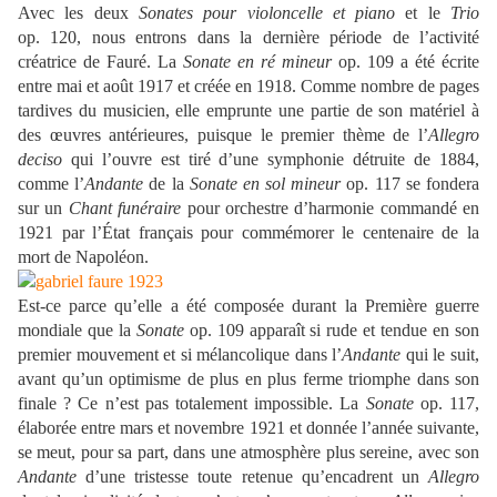
Avec les deux
Sonates pour violoncelle et piano
et le
Trio
op. 120, nous entrons dans la dernière période de l’activité
créatrice de Fauré. La
Sonate en ré mineur
op. 109 a été écrite
entre mai et août 1917 et créée en 1918. Comme nombre de pages
tardives du musicien, elle emprunte une partie de son matériel à
des œuvres antérieures, puisque le premier thème de l’
Allegro
deciso
qui l’ouvre est tiré d’une symphonie détruite de 1884,
comme l’
Andante
de la
Sonate en sol mineur
op. 117 se fondera
sur un
Chant funéraire
pour orchestre d’harmonie commandé en
1921 par l’État français pour commémorer le centenaire de la
mort de Napoléon.
Est-ce parce qu’elle a été composée durant la Première guerre
mondiale que la
Sonate
op. 109 apparaît si rude et tendue en son
premier mouvement et si mélancolique dans l’
Andante
qui le suit,
avant qu’un optimisme de plus en plus ferme triomphe dans son
finale ? Ce n’est pas totalement impossible. La
Sonate
op. 117,
élaborée entre mars et novembre 1921 et donnée l’année suivante,
se meut, pour sa part, dans une atmosphère plus sereine, avec son
Andante
d’une tristesse toute retenue qu’encadrent un
Allegro