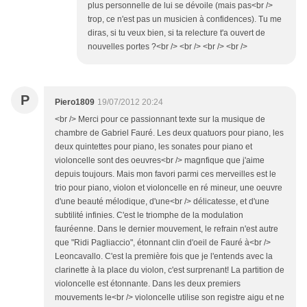
plus personnelle de lui se dévoile (mais pas<br />
trop, ce n'est pas un musicien à confidences). Tu me
diras, si tu veux bien, si ta relecture t'a ouvert de
nouvelles portes ?<br /> <br /> <br /> <br />
P
Piero1809
19/07/2012 20:24
<br /> Merci pour ce passionnant texte sur la musique de
chambre de Gabriel Fauré. Les deux quatuors pour piano, les
deux quintettes pour piano, les sonates pour piano et
violoncelle sont des oeuvres<br /> magnfique que j'aime
depuis toujours. Mais mon favori parmi ces merveilles est le
trio pour piano, violon et violoncelle en ré mineur, une oeuvre
d'une beauté mélodique, d'une<br /> délicatesse, et d'une
subtilité infinies. C'est le triomphe de la modulation
fauréenne. Dans le dernier mouvement, le refrain n'est autre
que "Ridi Pagliaccio", étonnant clin d'oeil de Fauré à<br />
Leoncavallo. C'est la première fois que je l'entends avec la
clarinette à la place du violon, c'est surprenant! La partition de
violoncelle est étonnante. Dans les deux premiers
mouvements le<br /> violoncelle utilise son registre aigu et ne