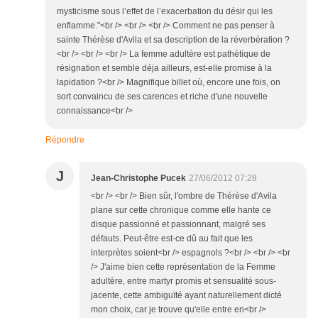
mysticisme sous l’effet de l’exacerbation du désir qui les
enflamme."<br /> <br /> <br /> Comment ne pas penser à
sainte Thérèse d'Avila et sa description de la réverbération ?
<br /> <br /> <br /> La femme adultère est pathétique de
résignation et semble déja ailleurs, est-elle promise à la
lapidation ?<br /> Magnifique billet où, encore une fois, on
sort convaincu de ses carences et riche d'une nouvelle
connaissance<br />
Répondre
J
Jean-Christophe Pucek
27/06/2012 07:28
<br /> <br /> Bien sûr, l'ombre de Thérèse d'Avila
plane sur cette chronique comme elle hante ce
disque passionné et passionnant, malgré ses
défauts. Peut-être est-ce dû au fait que les
interprètes soient<br /> espagnols ?<br /> <br /> <br
/> J'aime bien cette représentation de la Femme
adultère, entre martyr promis et sensualité sous-
jacente, cette ambiguïté ayant naturellement dicté
mon choix, car je trouve qu'elle entre en<br />