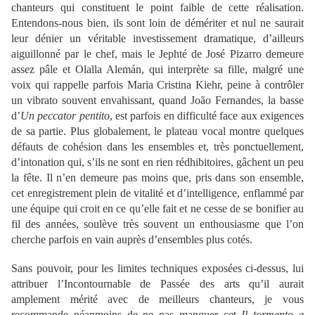
chanteurs qui constituent le point faible de cette réalisation.
Entendons-nous bien, ils sont loin de démériter et nul ne saurait
leur dénier un véritable investissement dramatique, d’ailleurs
aiguillonné par le chef, mais le Jephté de José Pizarro demeure
assez pâle et Olalla Alemán, qui interprète sa fille, malgré une
voix qui rappelle parfois Maria Cristina Kiehr, peine à contrôler
un vibrato souvent envahissant, quand João Fernandes, la basse
d’
Un peccator pentito
, est parfois en difficulté face aux exigences
de sa partie. Plus globalement, le plateau vocal montre quelques
défauts de cohésion dans les ensembles et, très ponctuellement,
d’intonation qui, s’ils ne sont en rien rédhibitoires, gâchent un peu
la fête. Il n’en demeure pas moins que, pris dans son ensemble,
cet enregistrement plein de vitalité et d’intelligence, enflammé par
une équipe qui croit en ce qu’elle fait et ne cesse de se bonifier au
fil des années, soulève très souvent un enthousiasme que l’on
cherche parfois en vain auprès d’ensembles plus cotés.
Sans pouvoir, pour les limites techniques exposées ci-dessus, lui
attribuer l’Incontournable de Passée des arts qu’il aurait
amplement mérité avec de meilleurs chanteurs, je vous
recommande néanmoins de ne pas manquer cet
Il tormento e