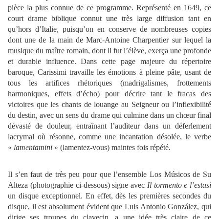
pièce la plus connue de ce programme. Représenté en 1649, ce
court drame biblique connut une très large diffusion tant en
qu’hors d’Italie, puisqu’on en conserve de nombreuses copies
dont une de la main de Marc-Antoine Charpentier sur lequel la
musique du maître romain, dont il fut l’élève, exerça une profonde
et durable influence. Dans cette page majeure du répertoire
baroque, Carissimi travaille les émotions à pleine pâte, usant de
tous les artifices rhétoriques (madrigalismes, frottements
harmoniques, effets d’écho) pour décrire tant le fracas des
victoires que les chants de louange au Seigneur ou l’inflexibilité
du destin, avec un sens du drame qui culmine dans un chœur final
dévasté de douleur, entraînant l’auditeur dans un déferlement
lacrymal où résonne, comme une incantation désolée, le verbe
«
lamentamini
» (lamentez-vous) maintes fois répété.
Il s’en faut de très peu pour que l’ensemble Los Músicos de Su
Alteza (photographie ci-dessous) signe avec
Il tormento e l’estasi
un disque exceptionnel. En effet, dès les premières secondes du
disque, il est absolument évident que Luis Antonio González, qui
dirige ses troupes du clavecin, a une idée très claire de ce