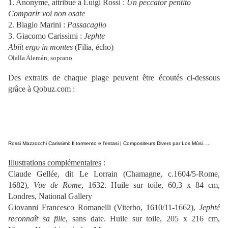
1. Anonyme, attribué à Luigi Rossi :
Un peccator pentito
Comparir voi non osate
2. Biagio Marini :
Passacaglio
3. Giacomo Carissimi :
Jephte
Abiit ergo in montes
(Filia, écho)
Olalla Alemán, soprano
Des extraits de chaque plage peuvent être écoutés ci-dessous
grâce à Qobuz.com :
R
ossi Mazzocchi Carissimi: Il tormento e l’estasi | Compositeurs Divers par Los Músicos de Su Alteza
Illustrations complémentaires
:
Claude Gellée, dit Le Lorrain (Chamagne, c.1604/5-Rome,
1682),
Vue de Rome
, 1632. Huile sur toile, 60,3 x 84 cm,
Londres, National Gallery
Giovanni Francesco Romanelli (Viterbo, 1610/11-1662),
Jephté
reconnaît sa fille
, sans date. Huile sur toile, 205 x 216 cm,