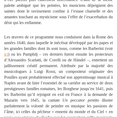
palette ambiguë que les peintres, les musiciens dépeignent des
saintes dont le ravissement confine à l’extase charnelle et des
amantes touchant au mysticisme sous l’effet de l’exacerbation du
désir qui les enflamme.
Les œuvres de ce programme nous conduisent dans la Rome des
années 1640, dans laquelle le mécénat développé par les papes et
les grandes familles dont ils sont issus, comme les Barberini (voir
ici
) ou les Pamphilj – ces derniers furent ensuite les protecteurs
d’Alessandro Scarlatti, de Corelli ou de Händel –, entretient un
jaillissement créatif permanent. Attribuée par la majorité des
musicologues à Luigi Rossi, un compositeur originaire des
Pouilles ayant probablement effectué son apprentissage musical à
Naples avant de faire l’essentiel de sa carrière au service de deux
prestigieuses familles romaines, les Borghese jusqu’en 1641, puis
les Barberini qu’il rejoignit en exil en France à la demande de
Mazarin vers 1645, la cantate
Un peccator pentito
illustre
parfaitement la volonté de peindre en musique les passions de
l’âme, ici celles du pécheur « ennemi du monde et du Ciel » en