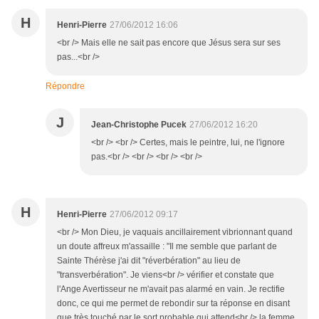
H
Henri-Pierre
27/06/2012 16:06
<br /> Mais elle ne sait pas encore que Jésus sera sur ses
pas...<br />
Répondre
J
Jean-Christophe Pucek
27/06/2012 16:20
<br /> <br /> Certes, mais le peintre, lui, ne l'ignore
pas.<br /> <br /> <br /> <br />
H
Henri-Pierre
27/06/2012 09:17
<br /> Mon Dieu, je vaquais ancillairement vibrionnant quand
un doute affreux m'assaille : "Il me semble que parlant de
Sainte Thérèse j'ai dit "réverbération" au lieu de
"transverbération". Je viens<br /> vérifier et constate que
l'Ange Avertisseur ne m'avait pas alarmé en vain. Je rectifie
donc, ce qui me permet de rebondir sur ta réponse en disant
que très touché par le sort probable qui attend<br /> la femme