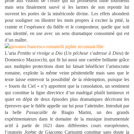
proie aux visions de l’enfer qui lui promettent mille tourments
mais sera finalement sauvé si les larmes de son repentir lui
ouvrent les portes de la miséricorde divine. Les effets abondent
pour souligner ou illustrer les mots propres à exciter la pitié, la
crainte et l’espérance du fidèle et le compositeur, quelle que soit
son identité, en use avec un sens dramatique consommé qui est
d’un maître.
L’aria
Pentito si rivolge a Dio
(
Un pécheur s’adresse à Dieu
) de
Domenico Mazzocchi, qui fit lui aussi une carrière brillante grâce
aux multiples protections dont lui faisait bénéficier l’aristocratie
romaine, exploite la même veine pénitentielle mais sans que le
texte laisse entrevoir la possibilité de la rédemption, puisque les
« fouets du Ciel » n’y apportent que la consolation, un sentiment
qui constitue la ligne directrice d’un madrigal plutôt lumineux et
quiet en dépit de deux épisodes plus dramatiques décrivant les
épreuves que le fidèle appelle sur lui pour l’atteindre. Introduit par
la belle
Passacaille
de Biagio Marini, un des grands
expérimentateurs dans le domaine de la musique instrumentale
actif à partir de 1621 dans différentes cours européennes,
l’oratorio
Jephte
de Giacomo Carissimi constitue sans doute la