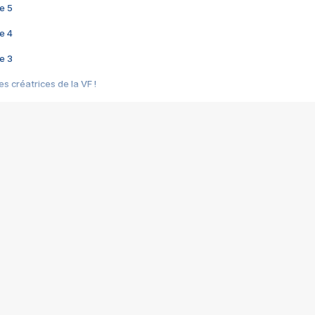
e 5
e 4
e 3
s créatrices de la VF !
e 2
e 1
e Mektoub My Love arrive enfin ! Rencontre avec Shaïn Boumedine et Sal
i : après Toni en famille
elle réalise le bouleversant Dites lui que je l'aime
ais ! Rencontre autour de Vie privée de Rebecca Zlotowski
 de Marguerite, Grave... Rencontre avec Ella Rumpf
 Les Rêveurs, un film intime sur la santé mentale
a avec un film sur le mouvement des Gilets jaunes