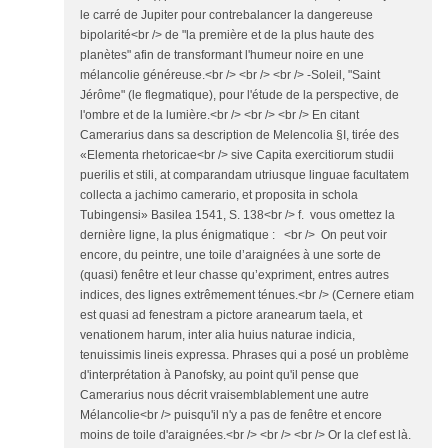
le carré de Jupiter pour contrebalancer la dangereuse
bipolarité<br /> de "la première et de la plus haute des
planètes" afin de transformant l'humeur noire en une
mélancolie généreuse.<br /> <br /> <br /> -Soleil, "Saint
Jérôme" (le flegmatique), pour l'étude de la perspective, de
l'ombre et de la lumière.<br /> <br /> <br /> En citant
Camerarius dans sa description de Melencolia §I, tirée des
«Elementa rhetoricae<br /> sive Capita exercitiorum studii
puerilis et stili, at comparandam utriusque linguae facultatem
collecta a jachimo camerario, et proposita in schola
Tubingensi» Basilea 1541, S. 138<br /> f. vous omettez la
dernière ligne, la plus énigmatique : <br /> On peut voir
encore, du peintre, une toile d’araignées à une sorte de
(quasi) fenêtre et leur chasse qu’expriment, entres autres
indices, des lignes extrêmement ténues.<br /> (Cernere etiam
est quasi ad fenestram a pictore aranearum taela, et
venationem harum, inter alia huius naturae indicia,
tenuissimis lineis expressa. Phrases qui a posé un problème
d'interprétation à Panofsky, au point qu'il pense que
Camerarius nous décrit vraisemblablement une autre
Mélancolie<br /> puisqu'il n'y a pas de fenêtre et encore
moins de toile d'araignées.<br /> <br /> <br /> Or la clef est là.