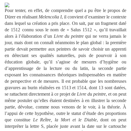
Pour tenter, en effet, de comprendre quel a pu être le propos de
Dürer en réalisant
Melencolia I
, il convient d’examiner le contexte
dans lequel sa création a pris place. On sait, par un fragment daté
de 1512 connu sous le nom de « Salus 1512 », qu’il travaillait
alors à l’élaboration d’un
Livre du peintre
qui ne verra jamais le
jour, mais dont on connaît néanmoins le plan global : la première
partie devait permettre aux peintres de savoir choisir un apprenti
en détectant ses qualités naturelles, puis de pourvoir à son
éducation globale, qu’il s’agisse de mesures d’hygiène ou
d’apprentissage de la lecture ou du latin, la seconde partie
exposant les connaissances théoriques indispensables en matière
de perspective et de mesures. Il est probable que les nombreuses
gravures au burin réalisées en 1513 et 1514, dont 13 sont datées,
se rattachent directement à ce projet de
Livre du peintre
, et on peut
même postuler qu’elles étaient destinées à en illustrer la seconde
partie, dévolue, comme nous venons de le voir, à la théorie. À
l’appui de cette hypothèse, outre le statut d’étude des proportions
que constitue
Le Reître, la Mort et le Diable
, dont on peut
interpréter la lettre S, placée juste avant la date sur le cartouche