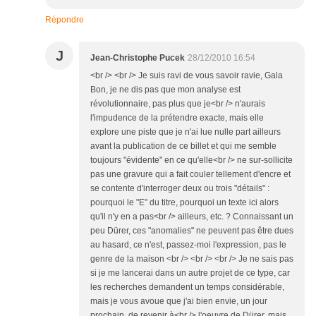
Répondre
J
Jean-Christophe Pucek
28/12/2010 16:54
<br /> <br /> Je suis ravi de vous savoir ravie, Gala
Bon, je ne dis pas que mon analyse est
révolutionnaire, pas plus que je<br /> n'aurais
l'impudence de la prétendre exacte, mais elle
explore une piste que je n'ai lue nulle part ailleurs
avant la publication de ce billet et qui me semble
toujours "évidente" en ce qu'elle<br /> ne sur-sollicite
pas une gravure qui a fait couler tellement d'encre et
se contente d'interroger deux ou trois "détails" :
pourquoi le "E" du titre, pourquoi un texte ici alors
qu'il n'y en a pas<br /> ailleurs, etc. ? Connaissant un
peu Dürer, ces "anomalies" ne peuvent pas être dues
au hasard, ce n'est, passez-moi l'expression, pas le
genre de la maison <br /> <br /> <br /> Je ne sais pas
si je me lancerai dans un autre projet de ce type, car
les recherches demandent un temps considérable,
mais je vous avoue que j'ai bien envie, un jour
prochain, de revenir à<br /> l'oeuvre de Dürer, mais