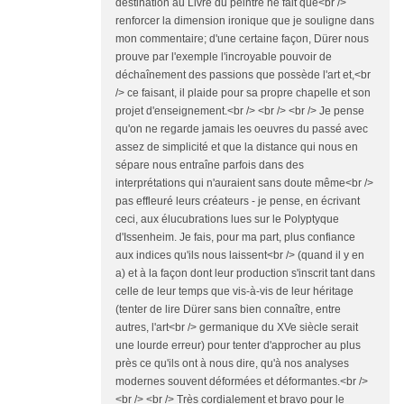
destination au Livre du peintre ne fait que<br />
renforcer la dimension ironique que je souligne dans
mon commentaire; d'une certaine façon, Dürer nous
prouve par l'exemple l'incroyable pouvoir de
déchaînement des passions que possède l'art et,<br
/> ce faisant, il plaide pour sa propre chapelle et son
projet d'enseignement.<br /> <br /> <br /> Je pense
qu'on ne regarde jamais les oeuvres du passé avec
assez de simplicité et que la distance qui nous en
sépare nous entraîne parfois dans des
interprétations qui n'auraient sans doute même<br />
pas effleuré leurs créateurs - je pense, en écrivant
ceci, aux élucubrations lues sur le Polyptyque
d'Issenheim. Je fais, pour ma part, plus confiance
aux indices qu'ils nous laissent<br /> (quand il y en
a) et à la façon dont leur production s'inscrit tant dans
celle de leur temps que vis-à-vis de leur héritage
(tenter de lire Dürer sans bien connaître, entre
autres, l'art<br /> germanique du XVe siècle serait
une lourde erreur) pour tenter d'approcher au plus
près ce qu'ils ont à nous dire, qu'à nos analyses
modernes souvent déformées et déformantes.<br />
<br /> <br /> Très cordialement et bravo pour le