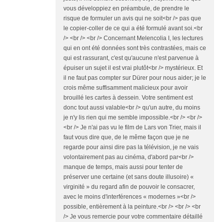
vous développiez en préambule, de prendre le
risque de formuler un avis qui ne soit<br /> pas que
le copier-coller de ce qui a été formulé avant soi.<br
/> <br /> <br /> Concernant Melencolia I, les lectures
qui en ont été données sont très contrastées, mais ce
qui est rassurant, c'est qu'aucune n'est parvenue à
épuiser un sujet il est vrai plutôt<br /> mystérieux. Et
il ne faut pas compter sur Dürer pour nous aider; je le
crois même suffisamment malicieux pour avoir
brouillé les cartes à dessein. Votre sentiment est
donc tout aussi valable<br /> qu'un autre, du moins
je n'y lis rien qui me semble impossible.<br /> <br />
<br /> Je n'ai pas vu le film de Lars von Trier, mais il
faut vous dire que, de le même façon que je ne
regarde pour ainsi dire pas la télévision, je ne vais
volontairement pas au cinéma, d'abord par<br />
manque de temps, mais aussi pour tenter de
préserver une certaine (et sans doute illusoire) «
virginité » du regard afin de pouvoir le consacrer,
avec le moins d'interférences « modernes »<br />
possible, entièrement à la peinture.<br /> <br /> <br
/> Je vous remercie pour votre commentaire détaillé