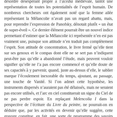
désordre désespérant propre à l’
acedia
médiévale, tantôt une
représentation de toutes les potentialités de l’esprit humain. De
nombreux chercheurs ont également noté que la femme ailée
représentant la Mélancolie n’avait pas un regard abattu, mais,
pour reprendre l’expression de Panofsky, dénotait plutôt « un état
de super-éveil ». Ce dernier élément pourrait être un nouvel indice
permettant d’estimer que la Mélancolie ici représentée n’en est pas
vraiment une, puisque son attitude n’en traduit pas complètement
l’esprit. Son attitude de concentration, le livre fermé qu’elle tient
sur ses genoux et le compas dont elle ne se sert pas n’indiquent
peut-être pas qu’elle a abandonné l’étude, mais peuvent vouloir
signifier qu’elle ne l’a pas encore commencé et qu’elle doute de
ses capacités à y parvenir, quand, juste au-dessus d’elle, le sablier
marque l’écoulement inexorable du temps, ajoutant, au passage,
une touche de Vanité. Si l’on admet cette hypothèse, les
instruments dispersés n’auraient pas été délaissés, mais ne seraient
pas encore utilisés, et l’arc en ciel constituerait un signe du Ciel de
ne pas perdre espoir. En replaçant
Melencolia I
dans la
perspective de l’écriture du
Livre du peintre
, ne pourrait-on en
déduire que, par les activités en devenir qu’elle suggère, cette
gravure constitue, en fait, une sorte de programme des savoirs