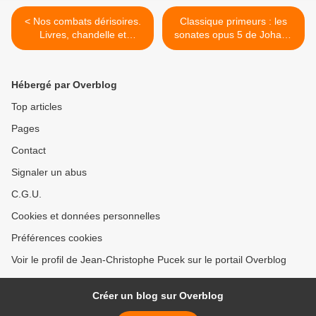
< Nos combats dérisoires.
Classique primeurs : les
Livres, chandelle et
sonates opus 5 de Johann
statuette de bronze de
Christian Bach par Sophie
Stoskopff
Yates >
Hébergé par Overblog
Top articles
Pages
Contact
Signaler un abus
C.G.U.
Cookies et données personnelles
Préférences cookies
Voir le profil de Jean-Christophe Pucek sur le portail Overblog
Créer un blog sur Overblog