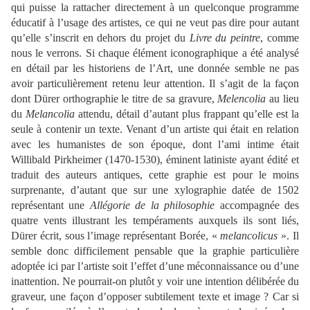
qui puisse la rattacher directement à un quelconque programme
éducatif à l’usage des artistes, ce qui ne veut pas dire pour autant
qu’elle s’inscrit en dehors du projet du
Livre du peintre
, comme
nous le verrons. Si chaque élément iconographique a été analysé
en détail par les historiens de l’Art, une donnée semble ne pas
avoir particulièrement retenu leur attention. Il s’agit de la façon
dont Dürer orthographie le titre de sa gravure,
Melencolia
au lieu
du
Melancolia
attendu, détail d’autant plus frappant qu’elle est la
seule à contenir un texte. Venant d’un artiste qui était en relation
avec les humanistes de son époque, dont l’ami intime était
Willibald Pirkheimer (1470-1530), éminent latiniste ayant édité et
traduit des auteurs antiques, cette graphie est pour le moins
surprenante, d’autant que sur une xylographie datée de 1502
représentant une
Allégorie de la philosophie
accompagnée des
quatre vents illustrant les tempéraments auxquels ils sont liés,
Dürer écrit, sous l’image représentant Borée, «
melancolicus
». Il
semble donc difficilement pensable que la graphie particulière
adoptée ici par l’artiste soit l’effet d’une méconnaissance ou d’une
inattention. Ne pourrait-on plutôt y voir une intention délibérée du
graveur, une façon d’opposer subtilement texte et image ? Car si