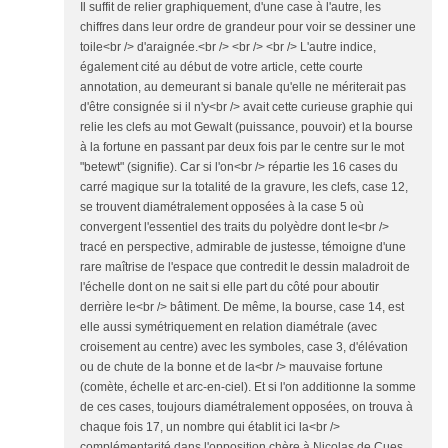
Il suffit de relier graphiquement, d'une case à l'autre, les
chiffres dans leur ordre de grandeur pour voir se dessiner une
toile<br /> d'araignée.<br /> <br /> <br /> L'autre indice,
également cité au début de votre article, cette courte
annotation, au demeurant si banale qu'elle ne mériterait pas
d'être consignée si il n'y<br /> avait cette curieuse graphie qui
relie les clefs au mot Gewalt (puissance, pouvoir) et la bourse
à la fortune en passant par deux fois par le centre sur le mot
"betewt" (signifie). Car si l'on<br /> répartie les 16 cases du
carré magique sur la totalité de la gravure, les clefs, case 12,
se trouvent diamétralement opposées à la case 5 où
convergent l'essentiel des traits du polyèdre dont le<br />
tracé en perspective, admirable de justesse, témoigne d'une
rare maîtrise de l'espace que contredit le dessin maladroit de
l'échelle dont on ne sait si elle part du côté pour aboutir
derrière le<br /> bâtiment. De même, la bourse, case 14, est
elle aussi symétriquement en relation diamétrale (avec
croisement au centre) avec les symboles, case 3, d'élévation
ou de chute de la bonne et de la<br /> mauvaise fortune
(comète, échelle et arc-en-ciel). Et si l'on additionne la somme
de ces cases, toujours diamétralement opposées, on trouva à
chaque fois 17, un nombre qui établit ici la<br />
complémentarité dans l'opposition chère à Nicolas de Cues.