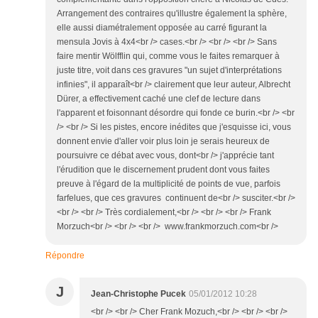
Arrangement des contraires qu'illustre également la sphère,
elle aussi diamétralement opposée au carré figurant la
mensula Jovis à 4x4<br /> cases.<br /> <br /> <br /> Sans
faire mentir Wölfflin qui, comme vous le faites remarquer à
juste titre, voit dans ces gravures "un sujet d'interprétations
infinies", il apparaît<br /> clairement que leur auteur, Albrecht
Dürer, a effectivement caché une clef de lecture dans
l'apparent et foisonnant désordre qui fonde ce burin.<br /> <br
/> <br /> Si les pistes, encore inédites que j'esquisse ici, vous
donnent envie d'aller voir plus loin je serais heureux de
poursuivre ce débat avec vous, dont<br /> j'apprécie tant
l'érudition que le discernement prudent dont vous faites
preuve à l'égard de la multiplicité de points de vue, parfois
farfelues, que ces gravures continuent de<br /> susciter.<br />
<br /> <br /> Très cordialement,<br /> <br /> <br /> Frank
Morzuch<br /> <br /> <br /> www.frankmorzuch.com<br />
Répondre
J
Jean-Christophe Pucek
05/01/2012 10:28
<br /> <br /> Cher Frank Mozuch,<br /> <br /> <br />