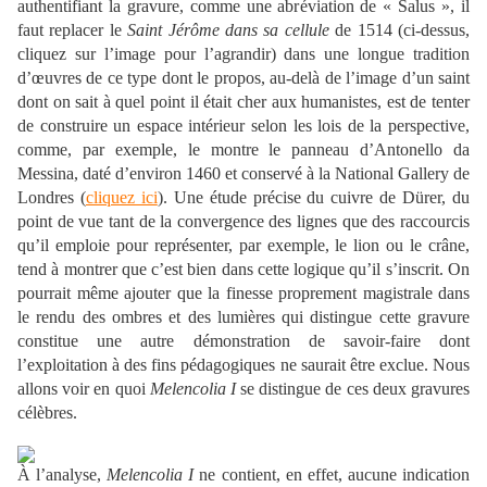
authentifiant la gravure, comme une abréviation de « Salus », il
faut replacer le
Saint Jérôme dans sa cellule
de 1514 (ci-dessus,
cliquez sur l’image pour l’agrandir) dans une longue tradition
d’œuvres de ce type dont le propos, au-delà de l’image d’un saint
dont on sait à quel point il était cher aux humanistes, est de tenter
de construire un espace intérieur selon les lois de la perspective,
comme, par exemple, le montre le panneau d’Antonello da
Messina, daté d’environ 1460 et conservé à la National Gallery de
Londres (
cliquez ici
). Une étude précise du cuivre de Dürer, du
point de vue tant de la convergence des lignes que des raccourcis
qu’il emploie pour représenter, par exemple, le lion ou le crâne,
tend à montrer que c’est bien dans cette logique qu’il s’inscrit. On
pourrait même ajouter que la finesse proprement magistrale dans
le rendu des ombres et des lumières qui distingue cette gravure
constitue une autre démonstration de savoir-faire dont
l’exploitation à des fins pédagogiques ne saurait être exclue. Nous
allons voir en quoi
Melencolia I
se distingue de ces deux gravures
célèbres.
À l’analyse,
Melencolia I
ne contient, en effet, aucune indication