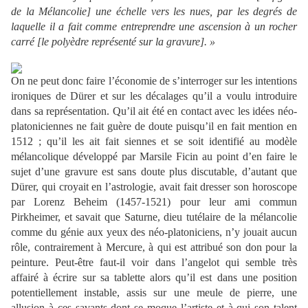
de la Mélancolie] une échelle vers les nues, par les degrés de
laquelle il a fait comme entreprendre une ascension à un rocher
carré [le polyèdre représenté sur la gravure]. »
On ne peut donc faire l’économie de s’interroger sur les intentions
ironiques de Dürer et sur les décalages qu’il a voulu introduire
dans sa représentation. Qu’il ait été en contact avec les idées néo-
platoniciennes ne fait guère de doute puisqu’il en fait mention en
1512 ; qu’il les ait fait siennes et se soit identifié au modèle
mélancolique développé par Marsile Ficin au point d’en faire le
sujet d’une gravure est sans doute plus discutable, d’autant que
Dürer, qui croyait en l’astrologie, avait fait dresser son horoscope
par Lorenz Beheim (1457-1521) pour leur ami commun
Pirkheimer, et savait que Saturne, dieu tutélaire de la mélancolie
comme du génie aux yeux des néo-platoniciens, n’y jouait aucun
rôle, contrairement à Mercure, à qui est attribué son don pour la
peinture. Peut-être faut-il voir dans l’angelot qui semble très
affairé à écrire sur sa tablette alors qu’il est dans une position
potentiellement instable, assis sur une meule de pierre, une
allusion à ces savants dont se moque l’artiste et à qui son talent