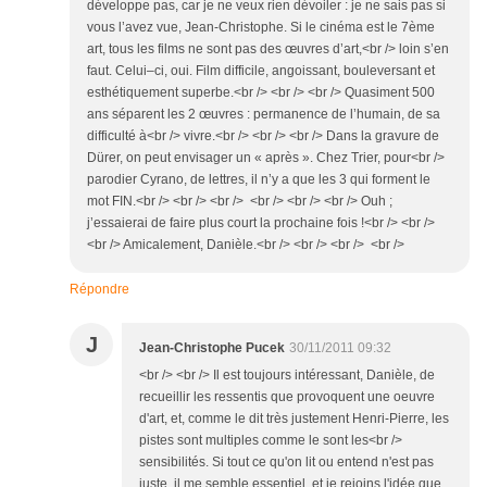
développe pas, car je ne veux rien dévoiler : je ne sais pas si
vous l’avez vue, Jean-Christophe. Si le cinéma est le 7ème
art, tous les films ne sont pas des œuvres d’art,<br /> loin s’en
faut. Celui–ci, oui. Film difficile, angoissant, bouleversant et
esthétiquement superbe.<br /> <br /> <br /> Quasiment 500
ans séparent les 2 œuvres : permanence de l’humain, de sa
difficulté à<br /> vivre.<br /> <br /> <br /> Dans la gravure de
Dürer, on peut envisager un « après ». Chez Trier, pour<br />
parodier Cyrano, de lettres, il n’y a que les 3 qui forment le
mot FIN.<br /> <br /> <br /> <br /> <br /> <br /> Ouh ;
j’essaierai de faire plus court la prochaine fois !<br /> <br />
<br /> Amicalement, Danièle.<br /> <br /> <br /> <br />
Répondre
J
Jean-Christophe Pucek
30/11/2011 09:32
<br /> <br /> Il est toujours intéressant, Danièle, de
recueillir les ressentis que provoquent une oeuvre
d'art, et, comme le dit très justement Henri-Pierre, les
pistes sont multiples comme le sont les<br />
sensibilités. Si tout ce qu'on lit ou entend n'est pas
juste, il me semble essentiel, et je rejoins l'idée que