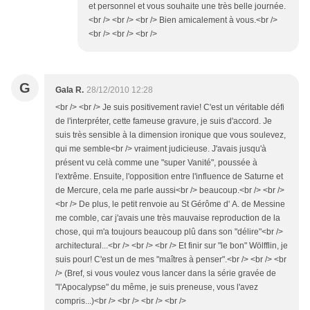
et personnel et vous souhaite une très belle journée.
<br /> <br /> <br /> Bien amicalement à vous.<br />
<br /> <br /> <br />
G
Gala R.
28/12/2010 12:28
<br /> <br /> Je suis positivement ravie! C'est un véritable défi
de l'interpréter, cette fameuse gravure, je suis d'accord. Je
suis très sensible à la dimension ironique que vous soulevez,
qui me semble<br /> vraiment judicieuse. J'avais jusqu'à
présent vu celà comme une "super Vanité", poussée à
l'extrême. Ensuite, l'opposition entre l'influence de Saturne et
de Mercure, cela me parle aussi<br /> beaucoup.<br /> <br />
<br /> De plus, le petit renvoie au St Gérôme d' A. de Messine
me comble, car j'avais une très mauvaise reproduction de la
chose, qui m'a toujours beaucoup plû dans son "délire"<br />
architectural...<br /> <br /> <br /> Et finir sur "le bon" Wölfflin, je
suis pour! C'est un de mes "maîtres à penser".<br /> <br /> <br
/> (Bref, si vous voulez vous lancer dans la série gravée de
"l'Apocalypse" du même, je suis preneuse, vous l'avez
compris...)<br /> <br /> <br /> <br />