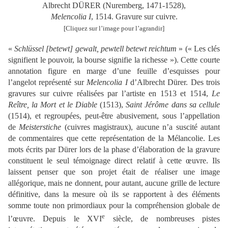
Albrecht DÜRER (Nuremberg, 1471-1528),
Melencolia I
, 1514. Gravure sur cuivre.
[Cliquez sur l’image pour l’agrandir]
«
Schlüssel [betewt] gewalt, pewtell betewt reichtum
» (« Les clés
signifient le pouvoir, la bourse signifie la richesse »). Cette courte
annotation figure en marge d’une feuille d’esquisses pour
l’angelot représenté sur
Melencolia I
d’Albrecht Dürer. Des trois
gravures sur cuivre réalisées par l’artiste en 1513 et 1514,
Le
Reître, la Mort et le Diable
(1513),
Saint Jérôme dans sa cellule
(1514), et regroupées, peut-être abusivement, sous l’appellation
de
Meisterstiche
(cuivres magistraux), aucune n’a suscité autant
de commentaires que cette représentation de la Mélancolie. Les
mots écrits par Dürer lors de la phase d’élaboration de la gravure
constituent le seul témoignage direct relatif à cette œuvre. Ils
laissent penser que son projet était de réaliser une image
allégorique, mais ne donnent, pour autant, aucune grille de lecture
définitive, dans la mesure où ils se rapportent à des éléments
somme toute non primordiaux pour la compréhension globale de
e
l’œuvre. Depuis le XVI
siècle, de nombreuses pistes