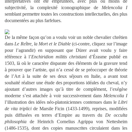
interprétatives ont été empruntées, avec plus ou moins de
subjectivité, la complexité iconographique de
Melencolia I
semblant permettre toutes les constructions intellectuelles, des plus
documentées au plus farfelues.
De la même façon qu’on a voulu voir un noble chevalier chrétien
dans
Le Reître, la Mort et le Diable
(ci-contre, cliquez sur l’image
pour l’agrandir) en supposant que Dürer avait voulu y faire
référence à l’
Enchiridion militis christiani
d’Érasme publié en
1503, là où le caractère disparate des éléments de la gravure tend
à prouver que l’artiste, qui n’a cessé de se préoccuper de théorie
de l’Art à la suite de ses deux séjours en Italie, a avant tout
souhaité réaliser une étude des proportions idéales du cheval, n’y
ajoutant d’autres images qu’à titre de complément, l’exégèse
moderne s’est attachée à voir successivement dans
Melencolia I
l’illustration des idées néo-platoniciennes contenues dans le
Libri
de vita triplici
de Marsile Ficin (1433-1499), reprises, modifiées
puis diffusées en terres d’Empire au travers du
De occulta
philosophia
de Heinrich Cornelius Agrippa von Nettesheim
(1486-1535), dont des copies manuscrites circulaient dans les