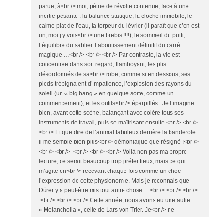
parue, à<br /> moi, pétrie de révolte contenue, face à une
inertie pesante : la balance statique, la cloche immobile, le
calme plat de l’eau, la torpeur du lévrier (il paraît que c’en est
un, moi j’y vois<br /> une brebis !!!!), le sommeil du putti,
l’équilibre du sablier, l’aboutissement définitif du carré
magique …<br /> <br /> <br /> Par contraste, la vie est
concentrée dans son regard, flamboyant, les plis
désordonnés de sa<br /> robe, comme si en dessous, ses
pieds trépignaient d’impatience, l’explosion des rayons du
soleil (un « big bang » en quelque sorte, comme un
commencement), et les outils<br /> éparpillés. Je l’imagine
bien, avant cette scène, balançant avec colère tous ses
instruments de travail, puis se maîtrisant ensuite.<br /> <br />
<br /> Et que dire de l’animal fabuleux derrière la banderole :
il me semble bien plus<br /> démoniaque que résigné !<br />
<br /> <br /> <br /> <br /> <br /> Voilà non pas ma propre
lecture, ce serait beaucoup trop prétentieux, mais ce qui
m’agite en<br /> recevant chaque fois comme un choc
l’expression de cette physionomie. Mais je reconnais que
Dürer y a peut-être mis tout autre chose …<br /> <br /> <br />
<br /> <br /> <br /> Cette année, nous avons eu une autre
« Melancholia », celle de Lars von Trier. Je<br /> ne