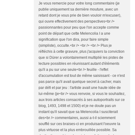
Je vous remercie pour votre long commentaire (je
publie uniquement sa dernière mouture, avec un
retard dont je vous prie de bien vouloir m'excuser),
qui ouvre effectivement des perspectives<br />
passionnantes pour peu que l'on accepte comme
point de départ que cette Melencolia I a une
signification que l'on dira, pour faire simple
(simpliste), occulte.<br /> <br /> <br /> Plus je
réfléchis à cette gravure, plus j'acquiers la conviction
que si Dürer a volontairement multiplié les pistes de
lecture possibles en réunissant autant d'éléments
qu'il a pu sur une seule<br /> feuille - l'effet
d'accumulation est tout de même saisissant - ce n'est
pas parce qu'il avait quelque secret à cacher, mais
par défi et par jeu : l'artiste avait une haute idée de
lui-même (je<br /> vous renvoie, si vous le souhaitez,
aux trois articles consacrés à ses autoportraits sur ce
blog, 1493, 1498 et 1500) et je ne doute pas un
instant qu'il savait que sa Melencolia I susciterait
des<br /> commentaires, aussi a-t-il sciemment
soufflé sur ces braises-ci en produisant l'oeuvre la
plus virtuose et la plus embrouillée possible. Sa