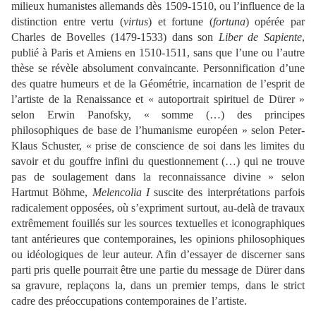
milieux humanistes allemands dès 1509-1510, ou l’influence de la
distinction entre vertu (
virtus
) et fortune (
fortuna
) opérée par
Charles de Bovelles (1479-1533) dans son
Liber de Sapiente
,
publié à Paris et Amiens en 1510-1511, sans que l’une ou l’autre
thèse se révèle absolument convaincante. Personnification d’une
des quatre humeurs et de la Géométrie, incarnation de l’esprit de
l’artiste de la Renaissance et « autoportrait spirituel de Dürer »
selon Erwin Panofsky, « somme (…) des principes
philosophiques de base de l’humanisme européen » selon Peter-
Klaus Schuster, « prise de conscience de soi dans les limites du
savoir et du gouffre infini du questionnement (…) qui ne trouve
pas de soulagement dans la reconnaissance divine » selon
Hartmut Böhme,
Melencolia I
suscite des interprétations parfois
radicalement opposées, où s’expriment surtout, au-delà de travaux
extrêmement fouillés sur les sources textuelles et iconographiques
tant antérieures que contemporaines, les opinions philosophiques
ou idéologiques de leur auteur. Afin d’essayer de discerner sans
parti pris quelle pourrait être une partie du message de Dürer dans
sa gravure, replaçons la, dans un premier temps, dans le strict
cadre des préoccupations contemporaines de l’artiste.