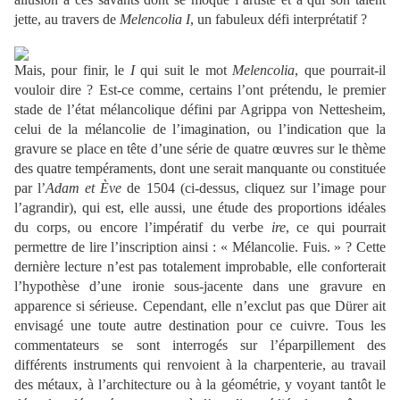
jette, au travers de
Melencolia I
, un fabuleux défi interprétatif ?
Mais, pour finir, le
I
qui suit le mot
Melencolia
, que pourrait-il
vouloir dire ? Est-ce comme, certains l’ont prétendu, le premier
stade de l’état mélancolique défini par Agrippa von Nettesheim,
celui de la mélancolie de l’imagination, ou l’indication que la
gravure se place en tête d’une série de quatre œuvres sur le thème
des quatre tempéraments, dont une serait manquante ou constituée
par l’
Adam et Ève
de 1504 (ci-dessus, cliquez sur l’image pour
l’agrandir), qui est, elle aussi, une étude des proportions idéales
du corps, ou encore l’impératif du verbe
ire
, ce qui pourrait
permettre de lire l’inscription ainsi : « Mélancolie. Fuis. » ? Cette
dernière lecture n’est pas totalement improbable, elle conforterait
l’hypothèse d’une ironie sous-jacente dans une gravure en
apparence si sérieuse. Cependant, elle n’exclut pas que Dürer ait
envisagé une toute autre destination pour ce cuivre. Tous les
commentateurs se sont interrogés sur l’éparpillement des
différents instruments qui renvoient à la charpenterie, au travail
des métaux, à l’architecture ou à la géométrie, y voyant tantôt le