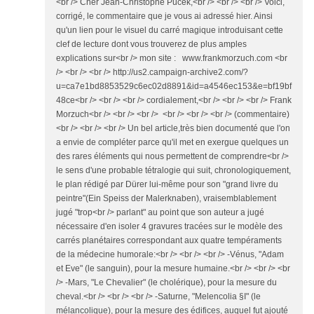
<br /> Cher Jean-Christophe Pucek,<br /> <br /> <br /> Voici,
corrigé, le commentaire que je vous ai adressé hier. Ainsi
qu'un lien pour le visuel du carré magique introduisant cette
clef de lecture dont vous trouverez de plus amples
explications sur<br /> mon site : www.frankmorzuch.com <br
/> <br /> <br /> http://us2.campaign-archive2.com/?
u=ca7e1bd8853529c6ec02d8891&id=a4546ec153&e=bf19bf
48ce<br /> <br /> <br /> cordialement,<br /> <br /> <br /> Frank
Morzuch<br /> <br /> <br /> <br /> <br /> <br /> (commentaire)
<br /> <br /> <br /> Un bel article,très bien documenté que l'on
a envie de compléter parce qu'il met en exergue quelques un
des rares éléments qui nous permettent de comprendre<br />
le sens d'une probable tétralogie qui suit, chronologiquement,
le plan rédigé par Dürer lui-même pour son "grand livre du
peintre"(Ein Speiss der Malerknaben), vraisemblablement
jugé "trop<br /> parlant" au point que son auteur a jugé
nécessaire d'en isoler 4 gravures tracées sur le modèle des
carrés planétaires correspondant aux quatre tempéraments
de la médecine humorale:<br /> <br /> <br /> -Vénus, "Adam
et Eve" (le sanguin), pour la mesure humaine.<br /> <br /> <br
/> -Mars, "Le Chevalier" (le cholérique), pour la mesure du
cheval.<br /> <br /> <br /> -Saturne, "Melencolia §I" (le
mélancolique), pour la mesure des édifices, auquel fut ajouté