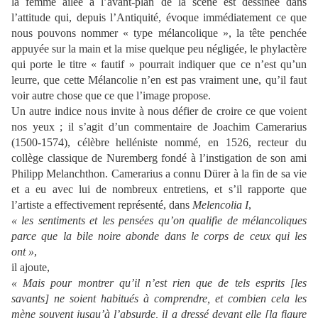
la femme ailée à l’avant-plan de la scène est dessinée dans
l’attitude qui, depuis l’Antiquité, évoque immédiatement ce que
nous pouvons nommer « type mélancolique », la tête penchée
appuyée sur la main et la mise quelque peu négligée, le phylactère
qui porte le titre « fautif » pourrait indiquer que ce n’est qu’un
leurre, que cette Mélancolie n’en est pas vraiment une, qu’il faut
voir autre chose que ce que l’image propose.
Un autre indice nous invite à nous défier de croire ce que voient
nos yeux ; il s’agit d’un commentaire de Joachim Camerarius
(1500-1574), célèbre helléniste nommé, en 1526, recteur du
collège classique de Nuremberg fondé à l’instigation de son ami
Philipp Melanchthon. Camerarius a connu Dürer à la fin de sa vie
et a eu avec lui de nombreux entretiens, et s’il rapporte que
l’artiste a effectivement représenté, dans
Melencolia I
,
« les sentiments et les pensées qu’on qualifie de mélancoliques
parce que la bile noire abonde dans le corps de ceux qui les
ont »
,
il ajoute,
« Mais pour montrer qu’il n’est rien que de tels esprits [les
savants] ne soient habitués à comprendre, et combien cela les
mène souvent jusqu’à l’absurde, il a dressé devant elle [la figure