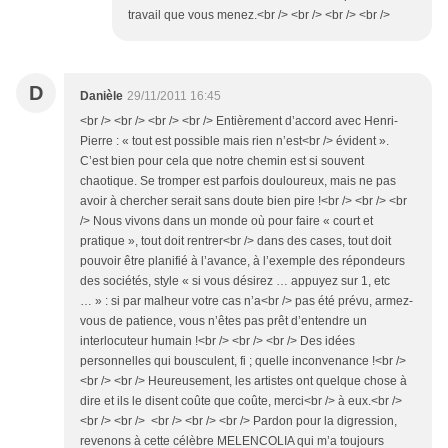
travail que vous menez.<br /> <br /> <br /> <br />
D
Danièle
29/11/2011 16:45
<br /> <br /> <br /> <br /> Entièrement d’accord avec Henri-
Pierre : « tout est possible mais rien n’est<br /> évident ».
C’est bien pour cela que notre chemin est si souvent
chaotique. Se tromper est parfois douloureux, mais ne pas
avoir à chercher serait sans doute bien pire !<br /> <br /> <br
/> Nous vivons dans un monde où pour faire « court et
pratique », tout doit rentrer<br /> dans des cases, tout doit
pouvoir être planifié à l’avance, à l’exemple des répondeurs
des sociétés, style « si vous désirez … appuyez sur 1, etc
… » : si par malheur votre cas n’a<br /> pas été prévu, armez-
vous de patience, vous n’êtes pas prêt d’entendre un
interlocuteur humain !<br /> <br /> <br /> Des idées
personnelles qui bousculent, fi ; quelle inconvenance !<br />
<br /> <br /> Heureusement, les artistes ont quelque chose à
dire et ils le disent coûte que coûte, merci<br /> à eux.<br />
<br /> <br /> <br /> <br /> <br /> Pardon pour la digression,
revenons à cette célèbre MELENCOLIA qui m’a toujours