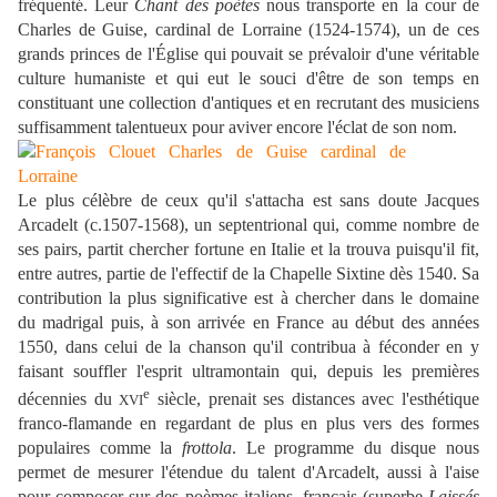
fréquenté. Leur
Chant des poètes
nous transporte en la cour de
Charles de Guise, cardinal de Lorraine (1524-1574), un de ces
grands princes de l'Église qui pouvait se prévaloir d'une véritable
culture humaniste et qui eut le souci d'être de son temps en
constituant une collection d'antiques et en recrutant des musiciens
suffisamment talentueux pour aviver encore l'éclat de son nom.
Le plus célèbre de ceux qu'il s'attacha est sans doute Jacques
Arcadelt (c.1507-1568), un septentrional qui, comme nombre de
ses pairs, partit chercher fortune en Italie et la trouva puisqu'il fit,
entre autres, partie de l'effectif de la Chapelle Sixtine dès 1540. Sa
contribution la plus significative est à chercher dans le domaine
du madrigal puis, à son arrivée en France au début des années
1550, dans celui de la chanson qu'il contribua à féconder en y
faisant souffler l'esprit ultramontain qui, depuis les premières
e
décennies du
siècle, prenait ses distances avec l'esthétique
XVI
franco-flamande en regardant de plus en plus vers des formes
populaires comme la
frottola
. Le programme du disque nous
permet de mesurer l'étendue du talent d'Arcadelt, aussi à l'aise
pour composer sur des poèmes italiens, français (superbe
Laissés