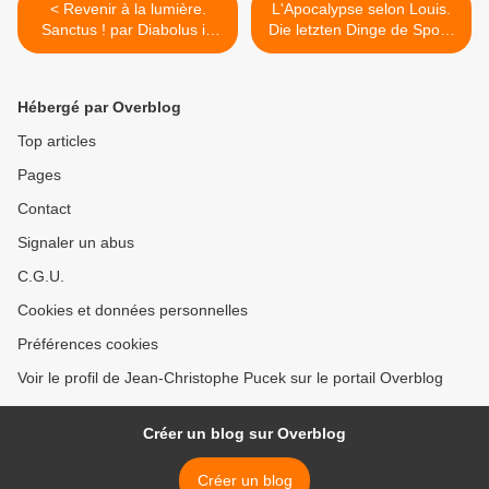
< Revenir à la lumière.
L'Apocalypse selon Louis.
Sanctus ! par Diabolus in
Die letzten Dinge de Spohr
Musica
par Frieder Bernius >
Hébergé par Overblog
Top articles
Pages
Contact
Signaler un abus
C.G.U.
Cookies et données personnelles
Préférences cookies
Voir le profil de Jean-Christophe Pucek sur le portail Overblog
Créer un blog sur Overblog
Créer un blog