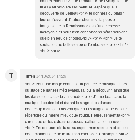
naturellement ravi que l'amoureux de l'Antiquité que
tu es y ait retrouvé ses petits et j'espère que la
découverte de Belleau<br /> te donnera du plaisir
tout en t'ouvrant d'autres chemins : la poésie
française de la Renaissance est d'une richesse
incroyable et nous n'en connaissons hélas souvent
que bien peu de choses.<br /> <br /> <br /> Je te
souhaite une belle soirée et t'embrasse.<br /> <br />
<br /> <br />
T
Tiffen
24/10/2014 14:29
<br /> Pour une fois je connais "un peu "cette musique ; Lors
du stage de danses médiévales, j'ai pu la découvrir ainsi que
les danses de cette<br /> période.<br /> J'aime beaucoup la
musique écoutée ici et durant le stage. (Les danses
beaucoup moins) Tu dis vrai quand tu soulignes que c'est un
répertoire qui mérite mieux que l'oubli. Heureusement ta<br />
chronique et les extraits proposés pallient à ce manque ....
<br /> Encore une fois tu as su capter mon attention et c'est un
beau moment que de te lire mon cher Jean-Christophe.<br />