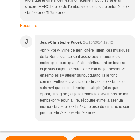
Alors que te dire si ce n'est mon éternel mot : un vrai et un
sincére MERCI !<br /> Je t'embrasse et te dis à bientôt :)<br />
<br /> <br /> Tiffen<br />
Répondre
J
Jean-Christophe Pucek
26/10/2014 19:42
<br /> <br /> Mine de rien, chère Tiffen, ces musiques
de la Renaissance sont assez peu fréquentées,
moins que leurs qualités le mériteraient en tout cas,
et je suis toujours heureux de voir de jeunes<br />
ensembles s'y atteler, surtout quand ils le font,
comme Enthéos, avec talent.<br /> <br /> <br /> Je
suis ravi que cette chronique t'ait plu (plus que
Spohr, j'imagine ) et je te remercie d'avoir pris de ton
temps<br /> pour la lire, l'écouter et me laisser un
mot ici.<br /> <br /> <br /> Une bise du dimanche soir
pour toi.<br /> <br /> <br /> <br />