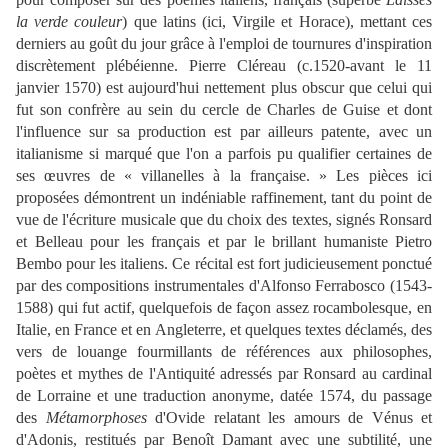
la verde couleur
) que latins (ici, Virgile et Horace), mettant ces
derniers au goût du jour grâce à l'emploi de tournures d'inspiration
discrètement plébéienne. Pierre Cléreau (c.1520-avant le 11
janvier 1570) est aujourd'hui nettement plus obscur que celui qui
fut son confrère au sein du cercle de Charles de Guise et dont
l'influence sur sa production est par ailleurs patente, avec un
italianisme si marqué que l'on a parfois pu qualifier certaines de
ses œuvres de « villanelles à la française. » Les pièces ici
proposées démontrent un indéniable raffinement, tant du point de
vue de l'écriture musicale que du choix des textes, signés Ronsard
et Belleau pour les français et par le brillant humaniste Pietro
Bembo pour les italiens. Ce récital est fort judicieusement ponctué
par des compositions instrumentales d'Alfonso Ferrabosco (1543-
1588) qui fut actif, quelquefois de façon assez rocambolesque, en
Italie, en France et en Angleterre, et quelques textes déclamés, des
vers de louange fourmillants de références aux philosophes,
poètes et mythes de l'Antiquité adressés par Ronsard au cardinal
de Lorraine et une traduction anonyme, datée 1574, du passage
des
Métamorphoses
d'Ovide relatant les amours de Vénus et
d'Adonis, restitués par Benoît Damant avec une subtilité, une