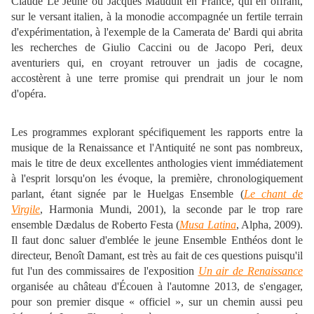
Claude Le Jeune ou Jacques Mauduit en France, qui en offrant,
sur le versant italien, à la monodie accompagnée un fertile terrain
d'expérimentation, à l'exemple de la Camerata de' Bardi qui abrita
les recherches de Giulio Caccini ou de Jacopo Peri, deux
aventuriers qui, en croyant retrouver un jadis de cocagne,
accostèrent à une terre promise qui prendrait un jour le nom
d'opéra.
Les programmes explorant spécifiquement les rapports entre la
musique de la Renaissance et l'Antiquité ne sont pas nombreux,
mais le titre de deux excellentes anthologies vient immédiatement
à l'esprit lorsqu'on les évoque, la première, chronologiquement
parlant, étant signée par le Huelgas Ensemble (
Le chant de
Virgile
, Harmonia Mundi, 2001), la seconde par le trop rare
ensemble Dædalus de Roberto Festa (
Musa Latina
, Alpha, 2009).
Il faut donc saluer d'emblée le jeune Ensemble Enthéos dont le
directeur, Benoît Damant, est très au fait de ces questions puisqu'il
fut l'un des commissaires de l'exposition
Un air de Renaissance
organisée au château d'Écouen à l'automne 2013, de s'engager,
pour son premier disque « officiel », sur un chemin aussi peu