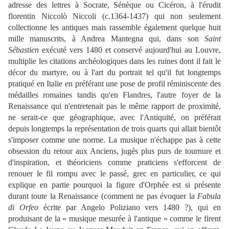
adresse des lettres à Socrate, Sénèque ou Cicéron, à l'érudit
florentin Niccolò Niccoli (c.1364-1437) qui non seulement
collectionne les antiques mais rassemble également quelque huit
mille manuscrits, à Andrea Mantegna qui, dans son
Saint
Sébastien
exécuté vers 1480 et conservé aujourd'hui au Louvre,
multiplie les citations archéologiques dans les ruines dont il fait le
décor du martyre, ou à l'art du portrait tel qu'il fut longtemps
pratiqué en Italie en préférant une pose de profil réminiscente des
médailles romaines tandis qu'en Flandres, l'autre foyer de la
Renaissance qui n'entretenait pas le même rapport de proximité,
ne serait-ce que géographique, avec l'Antiquité, on préférait
depuis longtemps la représentation de trois quarts qui allait bientôt
s'imposer comme une norme. La musique n'échappe pas à cette
obsession du retour aux Anciens, jugés plus purs de tournure et
d'inspiration, et théoriciens comme praticiens s'efforcent de
renouer le fil rompu avec le passé, grec en particulier, ce qui
explique en partie pourquoi la figure d'Orphée est si présente
durant toute la Renaissance (comment ne pas évoquer la
Fabula
di Orfeo
écrite par Angelo Poliziano vers 1480 ?), qui en
produisant de la « musique mesurée à l'antique » comme le firent