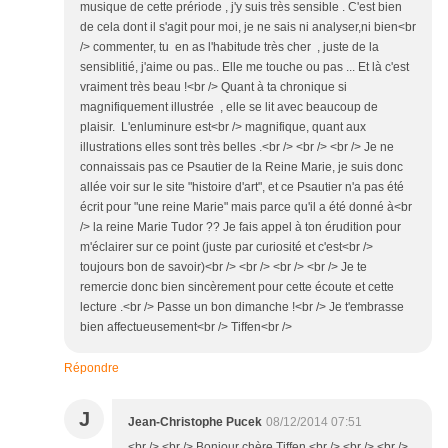
musique de cette prériode , j'y suis très sensible . C'est bien
de cela dont il s'agit pour moi, je ne sais ni analyser,ni bien<br
/> commenter, tu en as l'habitude très cher , juste de la
sensiblitié, j'aime ou pas.. Elle me touche ou pas ... Et là c'est
vraiment très beau !<br /> Quant à ta chronique si
magnifiquement illustrée , elle se lit avec beaucoup de
plaisir. L'enluminure est<br /> magnifique, quant aux
illustrations elles sont très belles .<br /> <br /> <br /> Je ne
connaissais pas ce Psautier de la Reine Marie, je suis donc
allée voir sur le site "histoire d'art", et ce Psautier n'a pas été
écrit pour "une reine Marie" mais parce qu'il a été donné à<br
/> la reine Marie Tudor ?? Je fais appel à ton érudition pour
m'éclairer sur ce point (juste par curiosité et c'est<br />
toujours bon de savoir)<br /> <br /> <br /> <br /> Je te
remercie donc bien sincèrement pour cette écoute et cette
lecture .<br /> Passe un bon dimanche !<br /> Je t'embrasse
bien affectueusement<br /> Tiffen<br />
Répondre
J
Jean-Christophe Pucek
08/12/2014 07:51
<br /> <br /> Bonjour chère Tiffen,<br /> <br /> <br />