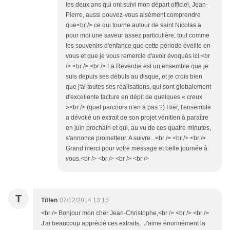
les deux ans qui ont suivi mon départ officiel, Jean-
Pierre, aussi pouvez-vous aisément comprendre
que<br /> ce qui tourne autour de saint Nicolas a
pour moi une saveur assez particulière, tout comme
les souvenirs d'enfance que cette période éveille en
vous et que je vous remercie d'avoir évoqués ici.<br
/> <br /> <br /> La Reverdie est un ensemble que je
suis depuis ses débuts au disque, et je crois bien
que j'ai toutes ses réalisations, qui sont globalement
d'excellente facture en dépit de quelques « creux
»<br /> (quel parcours n'en a pas ?) Hier, l'ensemble
a dévoilé un extrait de son projet vénitien à paraître
en juin prochain et qui, au vu de ces quatre minutes,
s'annonce prometteur. A suivre...<br /> <br /> <br />
Grand merci pour votre message et belle journée à
vous.<br /> <br /> <br /> <br />
T
Tiffen
07/12/2014 13:15
<br /> Bonjour mon cher Jean-Christophe,<br /> <br /> <br />
J'ai beaucoup apprécié ces extraits, J'aime énormément la