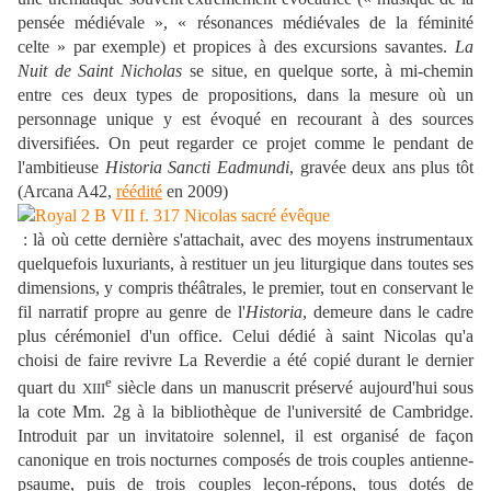
pensée médiévale », « résonances médiévales de la féminité
celte » par exemple) et propices à des excursions savantes.
La
Nuit de Saint Nicholas
se situe, en quelque sorte, à mi-chemin
entre ces deux types de propositions, dans la mesure où un
personnage unique y est évoqué en recourant à des sources
diversifiées. On peut regarder ce projet comme le pendant de
l'ambitieuse
Historia Sancti Eadmundi
, gravée deux ans plus tôt
(Arcana A42,
réédité
en 2009)
: là où cette dernière s'attachait, avec des moyens instrumentaux
quelquefois luxuriants, à restituer un jeu liturgique dans toutes ses
dimensions, y compris théâtrales, le premier, tout en conservant le
fil narratif propre au genre de l'
Historia
, demeure dans le cadre
plus cérémoniel d'un office. Celui dédié à saint Nicolas qu'a
choisi de faire revivre La Reverdie a été copié durant le dernier
e
quart du
siècle dans un manuscrit préservé aujourd'hui sous
XIII
la cote Mm. 2g à la bibliothèque de l'université de Cambridge.
Introduit par un invitatoire solennel, il est organisé de façon
canonique en trois nocturnes composés de trois couples antienne-
psaume, puis de trois couples leçon-répons, tous dotés de