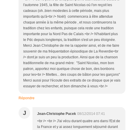
l'automne 1945, la fête de Saint Nicolas où l'on reçoit les
cadeaux (oh..bien modestes à cette période, mais plus
importants qu'à<br /> Noël) commencera à être attendue
chaque année à la même période , et nous continuerons la
tradition chez les enfants, puisque cela reste une tradition
importante pour la Nord Pas de Calais.<br /> N'habitant plus
le Pdc depuis longtemps, la tradition s'est un peu éloignée.
Merci Jean Christophe de me la rappeler ainsi, et de me faire
souvenir de ma fréquentation épisodique de La Reverdie<br
/> dont je suis un peu la production. Ainsi que de la chanson
traditionnelle de ma grand mère: "Saint Nicolas, mon bon
patron, apportez moi quelque chose de bon, des bonbons
pour les<br /> fillettes... des coups de bâton pour les garçons"
Merci aussi pour l'écoute des extraits de ce disque que je vais
essayer de rechercher, et bon dimanche à vous.<br />
Répondre
J
Jean-Christophe Pucek
08/12/2014 07:41
<br /> <br /> J'ai vécu durant quatre ans dans l'Est de
la France et y ai assez longuement séjourné durant