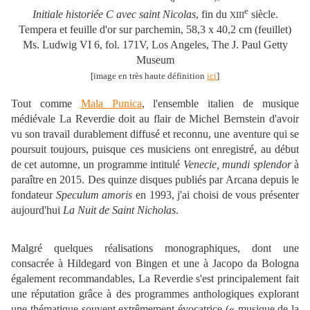
e
Initiale historiée C avec saint Nicolas
, fin du
siècle.
XIII
Tempera et feuille d'or sur parchemin, 58,3 x 40,2 cm (feuillet)
Ms. Ludwig VI 6, fol. 171V, Los Angeles, The J. Paul Getty
Museum
[image en très haute définition
ici
]
Tout comme
Mala Punica
, l'ensemble italien de musique
médiévale La Reverdie doit au flair de Michel Bernstein d'avoir
vu son travail durablement diffusé et reconnu, une aventure qui se
poursuit toujours, puisque ces musiciens ont enregistré, au début
de cet automne, un programme intitulé
Venecie, mundi splendor
à
paraître en 2015. Des quinze disques publiés par Arcana depuis le
fondateur
Speculum amoris
en 1993, j'ai choisi de vous présenter
aujourd'hui
La Nuit de Saint Nicholas
.
Malgré quelques réalisations monographiques, dont une
consacrée à Hildegard von Bingen et une à Jacopo da Bologna
également recommandables, La Reverdie s'est principalement fait
une réputation grâce à des programmes anthologiques explorant
une thématique souvent extrêmement évocatrice (« musique de la