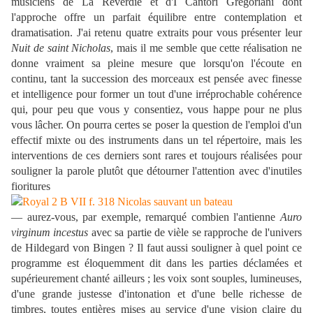
musiciens de La Reverdie et d'I Cantori Gregoriani dont
l'approche offre un parfait équilibre entre contemplation et
dramatisation. J'ai retenu quatre extraits pour vous présenter leur
Nuit de saint Nicholas
, mais il me semble que cette réalisation ne
donne vraiment sa pleine mesure que lorsqu'on l'écoute en
continu, tant la succession des morceaux est pensée avec finesse
et intelligence pour former un tout d'une irréprochable cohérence
qui, pour peu que vous y consentiez, vous happe pour ne plus
vous lâcher. On pourra certes se poser la question de l'emploi d'un
effectif mixte ou des instruments dans un tel répertoire, mais les
interventions de ces derniers sont rares et toujours réalisées pour
souligner la parole plutôt que détourner l'attention avec d'inutiles
fioritures
— aurez-vous, par exemple, remarqué combien l'antienne
Auro
virginum incestus
avec sa partie de vièle se rapproche de l'univers
de Hildegard von Bingen ? Il faut aussi souligner à quel point ce
programme est éloquemment dit dans les parties déclamées et
supérieurement chanté ailleurs ; les voix sont souples, lumineuses,
d'une grande justesse d'intonation et d'une belle richesse de
timbres, toutes entières mises au service d'une vision claire du