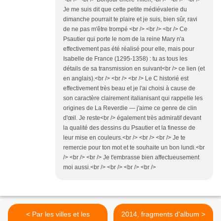
Je me suis dit que cette petite médiévalerie du
dimanche pourrait te plaire et je suis, bien sûr, ravi
de ne pas m'être trompé <br /> <br /> <br /> Ce
Psautier qui porte le nom de la reine Mary n'a
effectivement pas été réalisé pour elle, mais pour
Isabelle de France (1295-1358) : tu as tous les
détails de sa transmission en suivant<br /> ce lien (et
en anglais).<br /> <br /> <br /> Le C historié est
effectivement très beau et je l'ai choisi à cause de
son caractère clairement italianisant qui rappelle les
origines de La Reverdie — j'aime ce genre de clin
d'œil. Je reste<br /> également très admiratif devant
la qualité des dessins du Psautier et la finesse de
leur mise en couleurs.<br /> <br /> <br /> Je te
remercie pour ton mot et te souhaite un bon lundi.<br
/> <br /> <br /> Je t'embrasse bien affectueusement
moi aussi.<br /> <br /> <br /> <br />
< Par les villes et les
2014, fragments d'album >