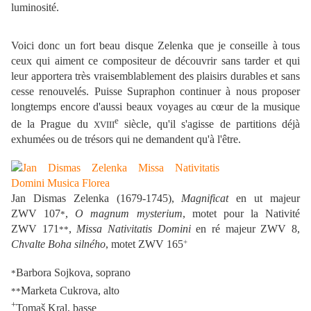
luminosité.
Voici donc un fort beau disque Zelenka que je conseille à tous
ceux qui aiment ce compositeur de découvrir sans tarder et qui
leur apportera très vraisemblablement des plaisirs durables et sans
cesse renouvelés. Puisse Supraphon continuer à nous proposer
longtemps encore d'aussi beaux voyages au cœur de la musique
e
de la Prague du
siècle, qu'il s'agisse de partitions déjà
XVIII
exhumées ou de trésors qui ne demandent qu'à l'être.
Jan Dismas Zelenka (1679-1745),
Magnificat
en ut majeur
ZWV 107
,
O magnum mysterium
, motet pour la Nativité
*
ZWV 171
,
Missa Nativitatis Domini
en ré majeur ZWV 8,
**
+
Chvalte Boha silného
, motet ZWV 165
Barbora Sojkova, soprano
*
Marketa Cukrova, alto
**
+
Tomaš Kral, basse