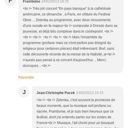
F
Framboise
24/02/2013 18:25
<br /> Très joli concert "En pays baroque" à la cathédrale
américaine, ce dimanche , à Paris, en clôture du Festival
Oboe ... Zelenka au programme, avec deux mouvements
d'une sonate en fa majeur<br /> composée à Dresde dans sa
jeunesse, et déjà très complexe dans le contrepoint .<br />
<br /> <br /> <br /> <br /> <br /> Mais l'ensemble du
programme (profane mais ce n'est parfois pas éloigné du
religieux pour certaines pièces) était intéressant. Bref, sans
cette découverte récente de la messe de la Nativité, je<br />
n'aurais pas pensé à ce concert d'aujourd'hui ... Merci,
doncques ...<br />
Répondre
J
Jean-Christophe Pucek
24/02/2013 19:15
<br /> <br /> Zelenka, c'est souvent la promesse de
beaux moments, que la musique soit profane ou
sacrée, Framboise, et je suis bien heureux que ce
festival, dont j'ai entendu parler sur les ondes de
France<br /> Musique, l'ait choisi pour un bouquet