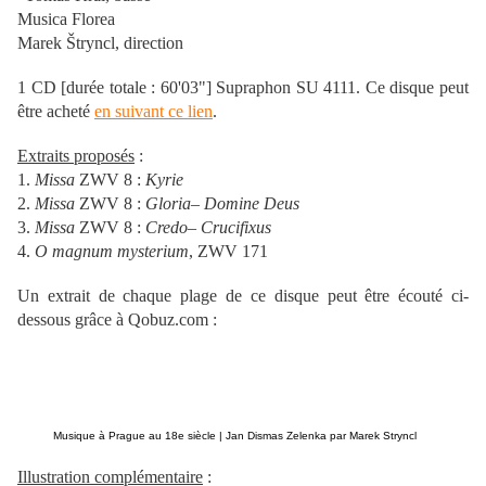
Musica Florea
Marek Štryncl, direction
1 CD [durée totale : 60'03"] Supraphon SU 4111. Ce disque peut
être acheté
en suivant ce lien
.
Extraits proposés
:
1.
Missa
ZWV 8 :
Kyrie
2.
Missa
ZWV 8 :
Gloria
–
Domine Deus
3.
Missa
ZWV 8 :
Credo
–
Crucifixus
4.
O magnum mysterium
, ZWV 171
Un extrait de chaque plage de ce disque peut être écouté ci-
dessous grâce à Qobuz.com :
Musique à Prague au 18e siècle | Jan Dismas Zelenka par Marek Stryncl
Illustration complémentaire
: