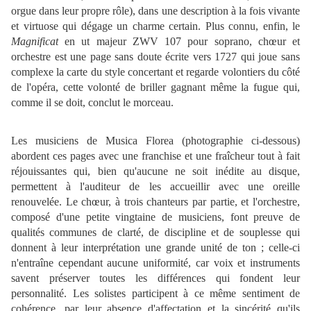
orgue dans leur propre rôle), dans une description à la fois vivante
et virtuose qui dégage un charme certain. Plus connu, enfin, le
Magnificat
en ut majeur ZWV 107 pour soprano, chœur et
orchestre est une page sans doute écrite vers 1727 qui joue sans
complexe la carte du style concertant et regarde volontiers du côté
de l'opéra, cette volonté de briller gagnant même la fugue qui,
comme il se doit, conclut le morceau.
Les musiciens de Musica Florea (photographie ci-dessous)
abordent ces pages avec une franchise et une fraîcheur tout à fait
réjouissantes qui, bien qu'aucune ne soit inédite au disque,
permettent à l'auditeur de les accueillir avec une oreille
renouvelée. Le chœur, à trois chanteurs par partie, et l'orchestre,
composé d'une petite vingtaine de musiciens, font preuve de
qualités communes de clarté, de discipline et de souplesse qui
donnent à leur interprétation une grande unité de ton ; celle-ci
n'entraîne cependant aucune uniformité, car voix et instruments
savent préserver toutes les différences qui fondent leur
personnalité. Les solistes participent à ce même sentiment de
cohérence, par leur absence d'affectation et la sincérité qu'ils