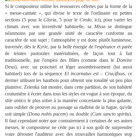
Si le compositeur utilise les ressources offertes par la forme de la
« messe-cantate », qui divise le texte de l'ordinaire en petites
sections (5 pour le
Gloria
, 5 pour le
Credo
, ici), pour varier les
climats avec son inventivité habituelle, sa
Missa
se distingue
néanmoins par une grande unité de caractère conforme au
caractère de son sujet ; l'atmosphère y est donc plutôt lumineuse,
traversée, dès le
Kyrie
, par la belle énergie de l'espérance et parée
de teintes pastorales matérialisées, de façon tout à fait
traditionnelle, par l'emploi des flûtes (comme dans le
Domine
Deus
), avec un ponctuel et léger assombrissement (lui aussi
habituel) lors de la séquence
Et incarnatus est
–
Crucifixus
, ce
dernier utilisant les hautbois pour obtenir une tonalité un peu plus
plaintive. Zelenka fait montre, dans cette partition, de son habileté
coutumière à écrire dans tous les styles en vogue à son époque, du
stile antico
le plus sobre à la manière concertante la plus galante,
sans oublier de prouver au passage sa maîtrise de la fugue, qu'elle
soit simple (
Dona nobis pacem
) ou double (
Cum sancto spiritu
).
Il faut cependant noter que contrairement à certaines de ses autres
messes, le compositeur ne cède pas ici à son goût de surprendre
voire dérouter l'auditeur avec des trouvailles harmoniques trop