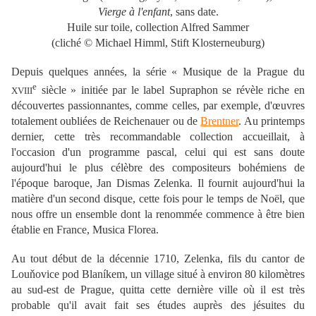
Vierge à l'enfant
, sans date.
Huile sur toile, collection Alfred Sammer
(cliché © Michael Himml, Stift Klosterneuburg)
Depuis quelques années, la série « Musique de la Prague du
e
siècle » initiée par le label Supraphon se révèle riche en
XVIII
découvertes passionnantes, comme celles, par exemple, d'œuvres
totalement oubliées de Reichenauer ou de
Brentner
. Au printemps
dernier, cette très recommandable collection accueillait, à
l'occasion d'un programme pascal, celui qui est sans doute
aujourd'hui le plus célèbre des compositeurs bohémiens de
l'époque baroque, Jan Dismas Zelenka. Il fournit aujourd'hui la
matière d'un second disque, cette fois pour le temps de Noël, que
nous offre un ensemble dont la renommée commence à être bien
établie en France, Musica Florea.
Au tout début de la décennie 1710, Zelenka, fils du cantor de
Louňovice pod Blaníkem, un village situé à environ 80 kilomètres
au sud-est de Prague, quitta cette dernière ville où il est très
probable qu'il avait fait ses études auprès des jésuites du