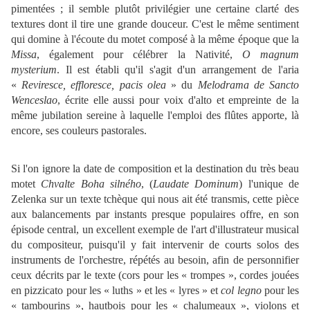
pimentées ; il semble plutôt privilégier une certaine clarté des
textures dont il tire une grande douceur. C'est le même sentiment
qui domine à l'écoute du motet composé à la même époque que la
Missa
, également pour célébrer la Nativité,
O magnum
mysterium
. Il est établi qu'il s'agit d'un arrangement de l'aria
«
Reviresce, effloresce, pacis olea
» du
Melodrama de Sancto
Wenceslao
, écrite elle aussi pour voix d'alto et empreinte de la
même jubilation sereine à laquelle l'emploi des flûtes apporte, là
encore, ses couleurs pastorales.
Si l'on ignore la date de composition et la destination du très beau
motet
Chvalte Boha silného
, (
Laudate Dominum
) l'unique de
Zelenka sur un texte tchèque qui nous ait été transmis, cette pièce
aux balancements par instants presque populaires offre, en son
épisode central, un excellent exemple de l'art d'illustrateur musical
du compositeur, puisqu'il y fait intervenir de courts solos des
instruments de l'orchestre, répétés au besoin, afin de personnifier
ceux décrits par le texte (cors pour les « trompes », cordes jouées
en pizzicato pour les « luths » et les « lyres » et
col legno
pour les
« tambourins », hautbois pour les « chalumeaux », violons et