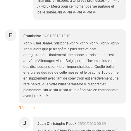
final qui, je l'espère, a tenu ses promesses.<br /> <br
/> <br /> Merci pour ce moment de vie partagé et
belle soirée.<br /> <br /> <br /> <br />
F
Framboise
24/01/2013 12:10
<br /> Cher Jean-Christophe,<br /> <br /> <br /> <br /> <br />
<br /> alors que je n'espérais plus recevoir cet
enregistrement, finalement une bonne surprise hier m'est
arrivée d'Allemagne via la Belgique, ou l'inverse : les voies
des distributeurs sont<br /> impénétrables ... Quelle belle
énergie se dégage de cette messe, et le psaume 150 donné
en supplément avec tant de conviction est effectivement une
rare pépite, que votre billet permet<br /> d'apprécier
pleinement. <br /> <br /> <br /> Je découvre ce compositeur
avec joie !<br />
Répondre
J
Jean-Christophe Pucek
25/01/2013 06:39
<br /> <br /> Chère Framboise,<br /> <br /> <br /> Je