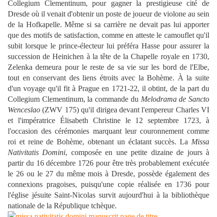
Collegium Clementinum, pour gagner la prestigieuse cité de
Dresde où il venait d'obtenir un poste de joueur de violone au sein
de la Hofkapelle. Même si sa carrière ne devait pas lui apporter
que des motifs de satisfaction, comme en atteste le camouflet qu'il
subit lorsque le prince-électeur lui préféra Hasse pour assurer la
succession de Heinichen à la tête de la Chapelle royale en 1730,
Zelenka demeura pour le reste de sa vie sur les bord de l'Elbe,
tout en conservant des liens étroits avec la Bohème. À la suite
d'un voyage qu'il fit à Prague en 1721-22, il obtint, de la part du
Collegium Clementinum, la commande du
Melodrama de Sancto
Wenceslao
(ZWV 175) qu'il dirigea devant l'empereur Charles VI
et l'impératrice Élisabeth Christine le 12 septembre 1723, à
l'occasion des cérémonies marquant leur couronnement comme
roi et reine de Bohème, obtenant un éclatant succès. La
Missa
Nativitatis Domini
, composée en une petite dizaine de jours à
partir du 16 décembre 1726 pour être très probablement exécutée
le 26 ou le 27 du même mois à Dresde, possède également des
connexions pragoises, puisqu'une copie réalisée en 1736 pour
l'église jésuite Saint-Nicolas survit aujourd'hui à la bibliothèque
nationale de la République tchèque.