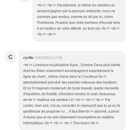
<br /> <br /> Décidément, si même les abeilles se
laissent gagner par la paresse ambiante, nous ne
sommes pas rendus, comme on dit par ici, chère
Framboise J'espère que votre bonheur d'écoute sera
à la hauteur de votre attente, en tout cas.<br /> <br />
<br /> <br />
C
cyrille
11/01/2013 17:43
<br /> Lumineux et jubilatoire Kyrie ; Domine Deus plus intime
dont les flûtes notamment accompagnent superbement la
ligne de chant ; même chose dans le Crucifixus<br />
admirablement ponctué des plaintes retenues des hautbois.
Et ce O magnum mysterium de toute beauté, quelle merveille
d'équilibre, de fluidité, d'émotion rendus ici avec beaucoup
de<br /> maîtrise me semble-t-il ! <br /> <br /> <br /> Par
contre, mon ami, n'ai pu consulter le manuscrit que tu as eu la
gentillesse de proposer ici ... Il faut être<br /> abonné, a priori.
A moins que je ne sois totalement incompétent en matière
informatique.<br /> <br /> <br /> Des bises.<br />