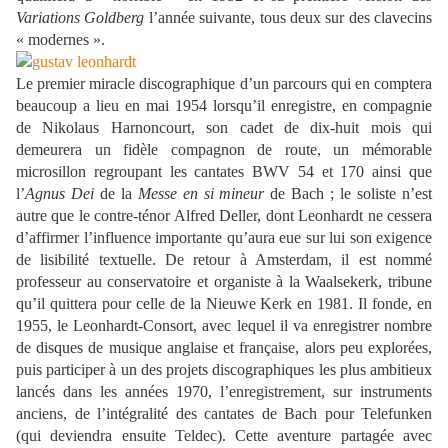
Variations Goldberg
l’année suivante, tous deux sur des clavecins
« modernes ».
Le premier miracle discographique d’un parcours qui en comptera
beaucoup a lieu en mai 1954 lorsqu’il enregistre, en compagnie
de Nikolaus Harnoncourt, son cadet de dix-huit mois qui
demeurera un fidèle compagnon de route, un mémorable
microsillon regroupant les cantates BWV 54 et 170 ainsi que
l’
Agnus Dei
de la
Messe en si mineur
de Bach ; le soliste n’est
autre que le contre-ténor Alfred Deller, dont Leonhardt ne cessera
d’affirmer l’influence importante qu’aura eue sur lui son exigence
de lisibilité textuelle. De retour à Amsterdam, il est nommé
professeur au conservatoire et organiste à la Waalsekerk, tribune
qu’il quittera pour celle de la Nieuwe Kerk en 1981. Il fonde, en
1955, le Leonhardt-Consort, avec lequel il va enregistrer nombre
de disques de musique anglaise et française, alors peu explorées,
puis participer à un des projets discographiques les plus ambitieux
lancés dans les années 1970, l’enregistrement, sur instruments
anciens, de l’intégralité des cantates de Bach pour Telefunken
(qui deviendra ensuite Teldec). Cette aventure partagée avec