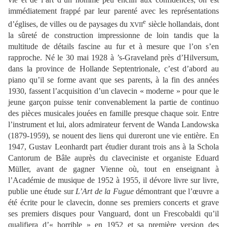
immédiatement frappé par leur parenté avec les représentations
e
d’églises, de villes ou de paysages du
siècle hollandais, dont
XVII
la sûreté de construction impressionne de loin tandis que la
multitude de détails fascine au fur et à mesure que l’on s’en
rapproche. Né le 30 mai 1928 à ’s-Graveland près d’Hilversum,
dans la province de Hollande Septentrionale, c’est d’abord au
piano qu’il se forme avant que ses parents, à la fin des années
1930, fassent l’acquisition d’un clavecin « moderne » pour que le
jeune garçon puisse tenir convenablement la partie de continuo
des pièces musicales jouées en famille presque chaque soir. Entre
l’instrument et lui, alors admirateur fervent de Wanda Landowska
(1879-1959), se nouent des liens qui dureront une vie entière. En
1947, Gustav Leonhardt part étudier durant trois ans à la Schola
Cantorum de Bâle auprès du claveciniste et organiste Eduard
Müller, avant de gagner Vienne où, tout en enseignant à
l’Académie de musique de 1952 à 1955, il dévore livre sur livre,
publie une étude sur
L’Art de la Fugue
démontrant que l’œuvre a
été écrite pour le clavecin, donne ses premiers concerts et grave
ses premiers disques pour Vanguard, dont un Frescobaldi qu’il
qualifiera d’« horrible » en 1952 et sa première version des