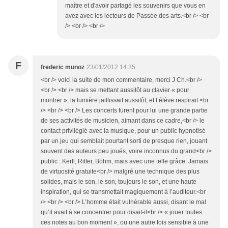
maître et d'avoir partagé les souvenirs que vous en
avez avec les lecteurs de Passée des arts.<br /> <br
/> <br /> <br />
F
frederic munoz
23/01/2012 14:35
<br /> voici la suite de mon commentaire, merci J Ch.<br />
<br /> <br /> mais se mettant aussitôt au clavier « pour
montrer », la lumière jaillissait aussitôt, et l’élève respirait.<br
/> <br /> <br /> Les concerts furent pour lui une grande partie
de ses activités de musicien, aimant dans ce cadre,<br /> le
contact privilégié avec la musique, pour un public hypnotisé
par un jeu qui semblait pourtant sorti de presque rien, jouant
souvent des auteurs peu joués, voire inconnus du grand<br />
public : Kerll, Ritter, Böhm, mais avec une telle grâce. Jamais
de virtuosité gratuite<br /> malgré une technique des plus
solides, mais le son, le son, toujours le son, et une haute
inspiration, qui se transmettait magiquement à l’auditeur.<br
/> <br /> <br /> L’homme était vulnérable aussi, disant le mal
qu’il avait à se concentrer pour disait-il<br /> « jouer toutes
ces notes au bon moment », ou une autre fois sensible à une