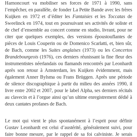
Harnoncourt va mobiliser ses forces de 1971 à 1990, sans
l’empêcher, en parallèle, de fonder La Petite Bande avec les frères
Kuijken en 1972 et d’éditer les
Fantaisies
et les
Toccatas
de
Sweelinck en 1974, tout en poursuivant ses activités de soliste et
de chef d’ensemble au concert comme en studio, livrant, pour ne
citer que quelques exemples, des versions époustouflantes de
pièces de Louis Couperin ou de Domenico Scarlatti, et, bien sûr,
de Bach, comme les
Suites anglaises
(1973) ou les
Concertos
Brandebourgeois
(1976), ces derniers réunissant la fine fleur des
instrumentistes néerlandais ou flamands rencontrés par Leonhardt
après son retour à Amsterdam, les Kuijken évidemment, mais
également Anner Bylsma ou Frans Brüggen. Après une période
de silence discographique à partir du milieu des années 1990, il
livre entre 2002 et 2007, pour le label Alpha, ses derniers récitals
au clavecin et à l’orgue ainsi qu’un ultime enregistrement dédié à
deux cantates profanes de Bach.
Le mot qui vient le plus spontanément à l’esprit pour définir
Gustav Leonhardt est celui d’austérité, généralement suivi, pour
faire bonne mesure, par le rappel de sa foi calviniste. Je serais