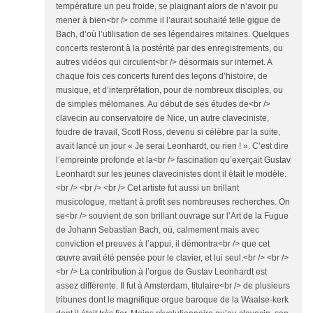
température un peu froide, se plaignant alors de n’avoir pu
mener à bien<br /> comme il l’aurait souhaité telle gigue de
Bach, d’où l’utilisation de ses légendaires mitaines. Quelques
concerts resteront à la postérité par des enregistrements, ou
autres vidéos qui circulent<br /> désormais sur internet. A
chaque fois ces concerts furent des leçons d’histoire, de
musique, et d’interprétation, pour de nombreux disciples, ou
de simples mélomanes. Au début de ses études de<br />
clavecin au conservatoire de Nice, un autre claveciniste,
foudre de travail, Scott Ross, devenu si célèbre par la suite,
avait lancé un jour « Je serai Leonhardt, ou rien ! ». C’est dire
l’empreinte profonde et la<br /> fascination qu’exerçait Gustav
Leonhardt sur les jeunes clavecinistes dont il était le modèle.
<br /> <br /> <br /> Cet artiste fut aussi un brillant
musicologue, mettant à profit ses nombreuses recherches. On
se<br /> souvient de son brillant ouvrage sur l’Art de la Fugue
de Johann Sebastian Bach, où, calmement mais avec
conviction et preuves à l’appui, il démontra<br /> que cet
œuvre avait été pensée pour le clavier, et lui seul.<br /> <br />
<br /> La contribution à l’orgue de Gustav Leonhardt est
assez différente. Il fut à Amsterdam, titulaire<br /> de plusieurs
tribunes dont le magnifique orgue baroque de la Waalse-kerk