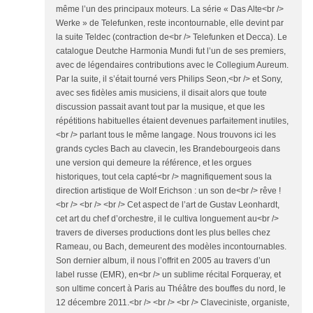
même l’un des principaux moteurs. La série « Das Alte<br />
Werke » de Telefunken, reste incontournable, elle devint par
la suite Teldec (contraction de<br /> Telefunken et Decca). Le
catalogue Deutche Harmonia Mundi fut l’un de ses premiers,
avec de légendaires contributions avec le Collegium Aureum.
Par la suite, il s’était tourné vers Philips Seon,<br /> et Sony,
avec ses fidèles amis musiciens, il disait alors que toute
discussion passait avant tout par la musique, et que les
répétitions habituelles étaient devenues parfaitement inutiles,
<br /> parlant tous le même langage. Nous trouvons ici les
grands cycles Bach au clavecin, les Brandebourgeois dans
une version qui demeure la référence, et les orgues
historiques, tout cela capté<br /> magnifiquement sous la
direction artistique de Wolf Erichson : un son de<br /> rêve !
<br /> <br /> <br /> Cet aspect de l’art de Gustav Leonhardt,
cet art du chef d’orchestre, il le cultiva longuement au<br />
travers de diverses productions dont les plus belles chez
Rameau, ou Bach, demeurent des modèles incontournables.
Son dernier album, il nous l’offrit en 2005 au travers d’un
label russe (EMR), en<br /> un sublime récital Forqueray, et
son ultime concert à Paris au Théâtre des bouffes du nord, le
12 décembre 2011.<br /> <br /> <br /> Claveciniste, organiste,