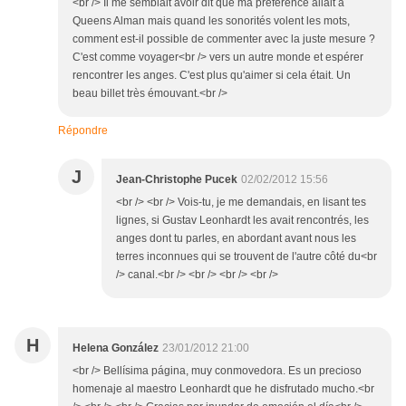
<br /> Il me semblait avoir dit que ma préférence allait à
Queens Alman mais quand les sonorités volent les mots,
comment est-il possible de commenter avec la juste mesure ?
C'est comme voyager<br /> vers un autre monde et espérer
rencontrer les anges. C'est plus qu'aimer si cela était. Un
beau billet très émouvant.<br />
Répondre
J
Jean-Christophe Pucek
02/02/2012 15:56
<br /> <br /> Vois-tu, je me demandais, en lisant tes
lignes, si Gustav Leonhardt les avait rencontrés, les
anges dont tu parles, en abordant avant nous les
terres inconnues qui se trouvent de l'autre côté du<br
/> canal.<br /> <br /> <br /> <br />
H
Helena González
23/01/2012 21:00
<br /> Bellísima página, muy conmovedora. Es un precioso
homenaje al maestro Leonhardt que he disfrutado mucho.<br