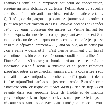
néanmoins tenté de le remplacer par celui de concentration,
presque au sens alchimique du terme, l’élimination du superflu
aboutissant à un substantiel enrichissement de la matière restante.
Qu’il s’agisse du garçonnet passant ses journées à accorder et
jouer son premier clavecin dans les Pays-Bas occupés des années
1940, du jeune professeur des années de Vienne hantant les
bibliothèques, du musicien accompli préparant avec une extrême
minutie chacun de ses disques ou concerts pour que le jeu puisse
ensuite se déployer librement – « Quand on joue, on ne pense pas
; on a pensé » déclarait-il – c’est bien le sentiment d’un travail
continûment assidu et concentré comme condition de la liberté de
l’interprète qui s’impose ; un humble artisanat et une profonde
méditation visant à servir la musique et en porter l’émotion
jusqu’aux autres en ne cherchant jamais à tirer la couverture à soi,
une attitude aux antipodes du culte de l’effet gratuit et de la
facilité aujourd’hui parfois si injustement prisée. Bien sûr, cette
esthétique toute classique du
mêdén agan
(« rien de trop ») est
patente dans son approche toute de fluidité et de lisibilité
polyphonique de la musique pour clavier, mais prenez le temps de
réécouter ses cantates de Bach dans l’intégrale Teldec et vous