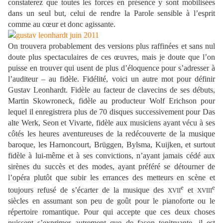
constaterez que toutes les forces en présence y sont mobilisées
dans un seul but, celui de rendre la Parole sensible à l’esprit
comme au cœur et donc agissante.
On trouvera probablement des versions plus raffinées et sans nul
doute plus spectaculaires de ces œuvres, mais je doute que l’on
puisse en trouver qui usent de plus d’éloquence pour s’adresser à
l’auditeur – au fidèle. Fidélité, voici un autre mot pour définir
Gustav Leonhardt. Fidèle au facteur de clavecins de ses débuts,
Martin Skowroneck, fidèle au producteur Wolf Erichson pour
lequel il enregistrera plus de 70 disques successivement pour Das
alte Werk, Seon et Vivarte, fidèle aux musiciens ayant vécu à ses
côtés les heures aventureuses de la redécouverte de la musique
baroque, les Harnoncourt, Brüggen, Bylsma, Kuijken, et surtout
fidèle à lui-même et à ses convictions, n’ayant jamais cédé aux
sirènes du succès et des modes, ayant préféré se détourner de
l’opéra plutôt que subir les errances des metteurs en scène et
e
e
toujours refusé de s’écarter de la musique des
et
XVII
XVIII
siècles en assumant son peu de goût pour le pianoforte ou le
répertoire romantique. Pour qui accepte que ces deux choses
puissent s’exprimer autrement que de façon tonitruante, il est