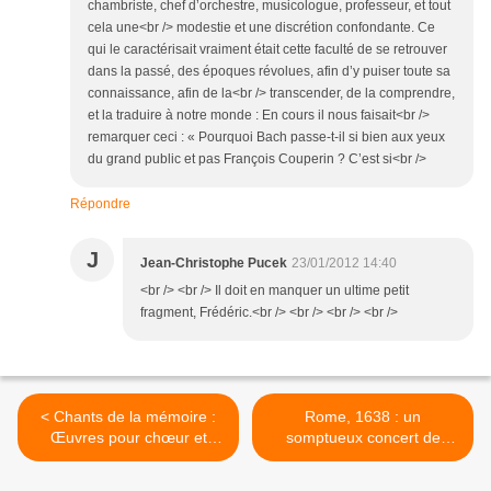
chambriste, chef d’orchestre, musicologue, professeur, et tout
cela une<br /> modestie et une discrétion confondante. Ce
qui le caractérisait vraiment était cette faculté de se retrouver
dans la passé, des époques révolues, afin d’y puiser toute sa
connaissance, afin de la<br /> transcender, de la comprendre,
et la traduire à notre monde : En cours il nous faisait<br />
remarquer ceci : « Pourquoi Bach passe-t-il si bien aux yeux
du grand public et pas François Couperin ? C’est si<br />
Répondre
J
Jean-Christophe Pucek
23/01/2012 14:40
<br /> <br /> Il doit en manquer un ultime petit
fragment, Frédéric.<br /> <br /> <br /> <br />
< Chants de la mémoire :
Rome, 1638 : un
Œuvres pour chœur et
somptueux concert de
orchestre de Brahms par
l'Ensemble Mare Nostrum
Philippe Herreweghe
chez le cardinal Barberini >