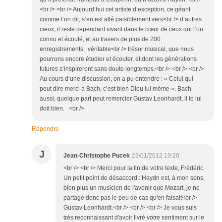
<br /> <br /> Aujourd’hui cet artiste d’exception, ce géant
comme l’on dit, s’en est allé paisiblement vers<br /> d’autres
cieux, il reste cependant vivant dans le cœur de ceux qui l’on
connu et écouté, et au travers de plus de 200
enregistrements, véritable<br /> trésor musical, que nous
pourrons encore étudier et écouter, et dont les générations
futures s’inspireront sans doute longtemps.<br /> <br /> <br />
Au cours d’une discussion, on a pu entendre : « Celui qui
peut dire merci à Bach, c’est bien Dieu lui même ». Bach
aussi, quelque part peut remercier Gustav Leonhardt, il le lui
doit bien. <br />
Répondre
J
Jean-Christophe Pucek
23/01/2012 19:20
<br /> <br /> Merci pour la fin de votre texte, Frédéric.
Un petit point de désaccord : Haydn est, à mon sens,
bien plus un musicien de l'avenir que Mozart, je ne
partage donc pas le peu de cas qu'en faisait<br />
Gustav Leonhardt.<br /> <br /> <br /> Je vous suis
très reconnaissant d'avoir livré votre sentiment sur le