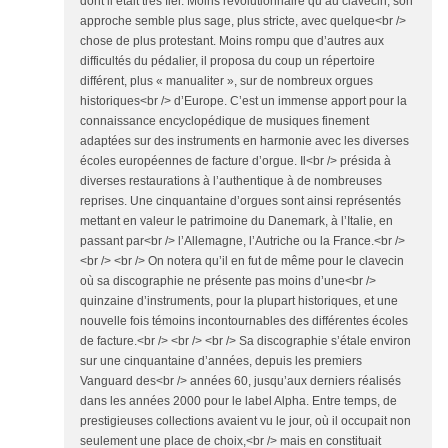
dont il était très fier. Moins révolutionnaire qu’au clavecin, son
approche semble plus sage, plus stricte, avec quelque<br />
chose de plus protestant. Moins rompu que d’autres aux
difficultés du pédalier, il proposa du coup un répertoire
différent, plus « manualiter », sur de nombreux orgues
historiques<br /> d’Europe. C’est un immense apport pour la
connaissance encyclopédique de musiques finement
adaptées sur des instruments en harmonie avec les diverses
écoles européennes de facture d’orgue. Il<br /> présida à
diverses restaurations à l’authentique à de nombreuses
reprises. Une cinquantaine d’orgues sont ainsi représentés
mettant en valeur le patrimoine du Danemark, à l’Italie, en
passant par<br /> l’Allemagne, l’Autriche ou la France.<br />
<br /> <br /> On notera qu’il en fut de même pour le clavecin
où sa discographie ne présente pas moins d’une<br />
quinzaine d’instruments, pour la plupart historiques, et une
nouvelle fois témoins incontournables des différentes écoles
de facture.<br /> <br /> <br /> Sa discographie s’étale environ
sur une cinquantaine d’années, depuis les premiers
Vanguard des<br /> années 60, jusqu’aux derniers réalisés
dans les années 2000 pour le label Alpha. Entre temps, de
prestigieuses collections avaient vu le jour, où il occupait non
seulement une place de choix,<br /> mais en constituait