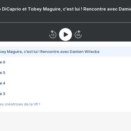
 DiCaprio et Tobey Maguire, c'est lui ! Rencontre avec Dam
bey Maguire, c'est lui ! Rencontre avec Damien Witecka
e 6
e 5
e 4
e 3
s créatrices de la VF !
e 2
e 1