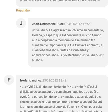
/> <br /> <br /> Gracias por inundar de emoción el día<br />
Répondre
J
Jean-Christophe Pucek
24/01/2012 16:56
<br /> <br /> Le agrasezco muchisimo su comentario,
Helena, y espero que Ud continuara mucho tiempo
aun a perpetuar la memoria de ese musico tan
sumamente importante que fue Gustav Leonhardt, al
cual debemos<br /> tantas descubiertas y
admiraciones.<br /> Suyo afectisimo.<br /> <br /> <br
/> <br />
F
frederic munoz
23/01/2012 18:43
<br /> Voilà la fin de mon texte:<br /> <br /> <br /> C’est si
difficile avec cet auteur de convaincre l’auditeur. Le goût a
évolué, la perception de la<br /> musique aussi depuis trois
siècles, et avec le recul on comprend mieux alors qui étaient
les musiciens du passé et ceux de l’avenir ». C’est pour cela
qu’il préférait Rameau à Couperin, ou Mozart à Haydn.<br />