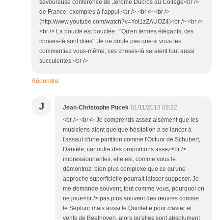
savoureuse conférence de Jérôme Ducros au Collège<br />
de France, exemples à l'appui.<br /> <br /> <br />
(http://www.youtube.com/watch?v=Yot1zZAUOZ4)<br /> <br />
<br /> La boucle est bouclée : "Qu'en termes élégants, ces
choses-là sont dites". Je ne doute pas que si vous les
commentiez vous-même, ces choses-là seraient tout aussi
succulentes.<br />
Répondre
J
Jean-Christophe Pucek
01/11/2013 08:22
<br /> <br /> Je comprends assez aisément que les
musiciens aient quelque hésitation à se lancer à
l'assaut d'une partition comme l'Octuor de Schubert,
Danièle, car outre des proportions assez<br />
impressionnantes, elle est, comme vous le
démontrez, bien plus complexe que ce qu'une
approche superficielle pourrait laisser supposer. Je
me demande souvent, tout comme vous, pourquoi on
ne joue<br /> pas plus souvent des œuvres comme
le Septuor mais aussi le Quintette pour clavier et
vents de Beethoven, alors qu'elles sont absolument