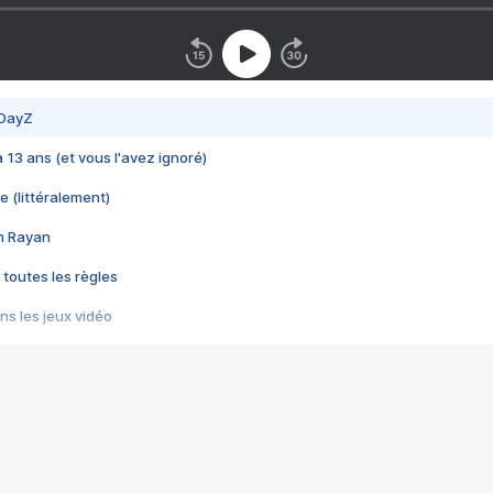
 DayZ
 a 13 ans (et vous l'avez ignoré)
e (littéralement)
im Rayan
 toutes les règles
s les jeux vidéo
us choquant de Rockstar ? - Le scandale BULLY
e plus moche de Steam
du RÊVE tourne au CAUCHEMAR
pendant 8 heures