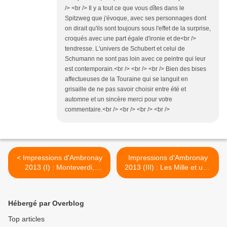
/> <br /> Il y a tout ce que vous dîtes dans le
Spitzweg que j'évoque, avec ses personnages dont
on dirait qu'ils sont toujours sous l'effet de la surprise,
croqués avec une part égale d'ironie et de<br />
tendresse. L'univers de Schubert et celui de
Schumann ne sont pas loin avec ce peintre qui leur
est contemporain.<br /> <br /> <br /> Bien des bises
affectueuses de la Touraine qui se languit en
grisaille de ne pas savoir choisir entre été et
automne et un sincère merci pour votre
commentaire.<br /> <br /> <br /> <br />
< Impressions d'Ambronay
Impressions d'Ambronay
2013 (I) : Monteverdi,
2013 (III) : Les Mille et une
Vespro della Beata Vergine
nuits par Louise Moaty et
par Leonardo García
La Rêveuse >
Alarcón
Hébergé par Overblog
Top articles