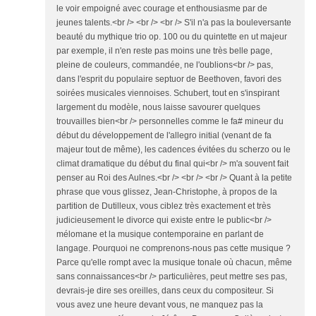
le voir empoigné avec courage et enthousiasme par de
jeunes talents.<br /> <br /> <br /> S'il n'a pas la bouleversante
beauté du mythique trio op. 100 ou du quintette en ut majeur
par exemple, il n'en reste pas moins une très belle page,
pleine de couleurs, commandée, ne l'oublions<br /> pas,
dans l'esprit du populaire septuor de Beethoven, favori des
soirées musicales viennoises. Schubert, tout en s'inspirant
largement du modèle, nous laisse savourer quelques
trouvailles bien<br /> personnelles comme le fa# mineur du
début du développement de l'allegro initial (venant de fa
majeur tout de même), les cadences évitées du scherzo ou le
climat dramatique du début du final qui<br /> m'a souvent fait
penser au Roi des Aulnes.<br /> <br /> <br /> Quant à la petite
phrase que vous glissez, Jean-Christophe, à propos de la
partition de Dutilleux, vous ciblez très exactement et très
judicieusement le divorce qui existe entre le public<br />
mélomane et la musique contemporaine en parlant de
langage. Pourquoi ne comprenons-nous pas cette musique ?
Parce qu'elle rompt avec la musique tonale où chacun, même
sans connaissances<br /> particulières, peut mettre ses pas,
devrais-je dire ses oreilles, dans ceux du compositeur. Si
vous avez une heure devant vous, ne manquez pas la