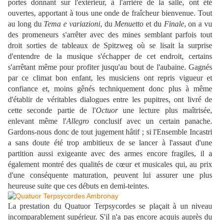
portes donnant sur l'extérieur, à l'arrière de la salle, ont été
ouvertes, apportant à tous une onde de fraîcheur bienvenue. Tout
au long du
Tema e variazioni
, du
Menuetto
et du
Finale
, on a vu
des promeneurs s'arrêter avec des mines semblant parfois tout
droit sorties de tableaux de Spitzweg où se lisait la surprise
d'entendre de la musique s'échapper de cet endroit, certains
s'arrêtant même pour profiter jusqu'au bout de l'aubaine. Gagnés
par ce climat bon enfant, les musiciens ont repris vigueur et
confiance et, moins gênés techniquement donc plus à même
d'établir de véritables dialogues entre les pupitres, ont livré de
cette seconde partie de l'
Octuor
une lecture plus maîtrisée,
enlevant même l'
Allegro
conclusif avec un certain panache.
Gardons-nous donc de tout jugement hâtif ; si l'Ensemble Incastri
a sans doute été trop ambitieux de se lancer à l'assaut d'une
partition aussi exigeante avec des armes encore fragiles, il a
également montré des qualités de cœur et musicales qui, au prix
d'une conséquente maturation, peuvent lui assurer une plus
heureuse suite que ces débuts en demi-teintes.
La prestation du Quatuor Terpsycordes se plaçait à un niveau
incomparablement supérieur. S'il n'a pas encore acquis auprès du