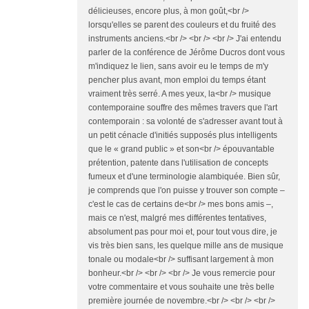
délicieuses, encore plus, à mon goût,<br />
lorsqu'elles se parent des couleurs et du fruité des
instruments anciens.<br /> <br /> <br /> J'ai entendu
parler de la conférence de Jérôme Ducros dont vous
m'indiquez le lien, sans avoir eu le temps de m'y
pencher plus avant, mon emploi du temps étant
vraiment très serré. A mes yeux, la<br /> musique
contemporaine souffre des mêmes travers que l'art
contemporain : sa volonté de s'adresser avant tout à
un petit cénacle d'initiés supposés plus intelligents
que le « grand public » et son<br /> épouvantable
prétention, patente dans l'utilisation de concepts
fumeux et d'une terminologie alambiquée. Bien sûr,
je comprends que l'on puisse y trouver son compte –
c'est le cas de certains de<br /> mes bons amis –,
mais ce n'est, malgré mes différentes tentatives,
absolument pas pour moi et, pour tout vous dire, je
vis très bien sans, les quelque mille ans de musique
tonale ou modale<br /> suffisant largement à mon
bonheur.<br /> <br /> <br /> Je vous remercie pour
votre commentaire et vous souhaite une très belle
première journée de novembre.<br /> <br /> <br />