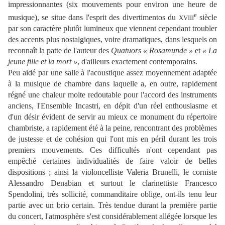
impressionnantes (six mouvements pour environ une heure de
e
musique), se situe dans l'esprit des divertimentos du
siècle
XVIII
par son caractère plutôt lumineux que viennent cependant troubler
des accents plus nostalgiques, voire dramatiques, dans lesquels on
reconnaît la patte de l'auteur des
Quatuors « Rosamunde »
et
« La
jeune fille et la mort »
, d'ailleurs exactement contemporains.
Peu aidé par une salle à l'acoustique assez moyennement adaptée
à la musique de chambre dans laquelle a, en outre, rapidement
régné une chaleur moite redoutable pour l'accord des instruments
anciens, l'Ensemble Incastri, en dépit d'un réel enthousiasme et
d'un désir évident de servir au mieux ce monument du répertoire
chambriste, a rapidement été à la peine, rencontrant des problèmes
de justesse et de cohésion qui l'ont mis en péril durant les trois
premiers mouvements. Ces difficultés n'ont cependant pas
empêché certaines individualités de faire valoir de belles
dispositions ; ainsi la violoncelliste Valeria Brunelli, le corniste
Alessandro Denabian et surtout le clarinettiste Francesco
Spendolini, très sollicité, commanditaire oblige, ont-ils tenu leur
partie avec un brio certain. Très tendue durant la première partie
du concert, l'atmosphère s'est considérablement allégée lorsque les