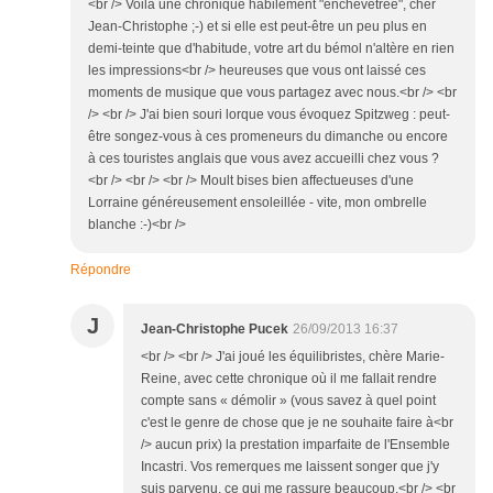
<br /> Voilà une chronique habilement "enchevêtrée", cher
Jean-Christophe ;-) et si elle est peut-être un peu plus en
demi-teinte que d'habitude, votre art du bémol n'altère en rien
les impressions<br /> heureuses que vous ont laissé ces
moments de musique que vous partagez avec nous.<br /> <br
/> <br /> J'ai bien souri lorque vous évoquez Spitzweg : peut-
être songez-vous à ces promeneurs du dimanche ou encore
à ces touristes anglais que vous avez accueilli chez vous ?
<br /> <br /> <br /> Moult bises bien affectueuses d'une
Lorraine généreusement ensoleillée - vite, mon ombrelle
blanche :-)<br />
Répondre
J
Jean-Christophe Pucek
26/09/2013 16:37
<br /> <br /> J'ai joué les équilibristes, chère Marie-
Reine, avec cette chronique où il me fallait rendre
compte sans « démolir » (vous savez à quel point
c'est le genre de chose que je ne souhaite faire à<br
/> aucun prix) la prestation imparfaite de l'Ensemble
Incastri. Vos remerques me laissent songer que j'y
suis parvenu, ce qui me rassure beaucoup.<br /> <br