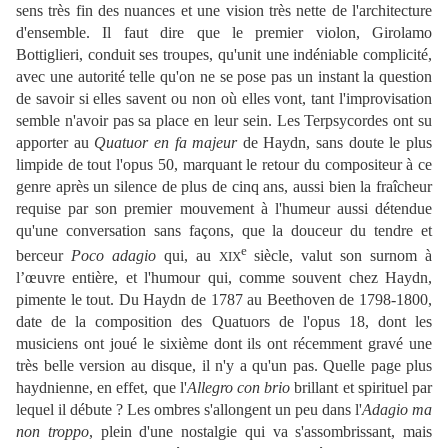
sens très fin des nuances et une vision très nette de l'architecture
d'ensemble. Il faut dire que le premier violon, Girolamo
Bottiglieri, conduit ses troupes, qu'unit une indéniable complicité,
avec une autorité telle qu'on ne se pose pas un instant la question
de savoir si elles savent ou non où elles vont, tant l'improvisation
semble n'avoir pas sa place en leur sein. Les Terpsycordes ont su
apporter au
Quatuor en fa majeur
de Haydn, sans doute le plus
limpide de tout l'opus 50, marquant le retour du compositeur à ce
genre après un silence de plus de cinq ans, aussi bien la fraîcheur
requise par son premier mouvement à l'humeur aussi détendue
qu'une conversation sans façons, que la douceur du tendre et
e
berceur
Poco adagio
qui, au
siècle, valut son surnom à
XIX
l’œuvre entière, et l'humour qui, comme souvent chez Haydn,
pimente le tout. Du Haydn de 1787 au Beethoven de 1798-1800,
date de la composition des Quatuors de l'opus 18, dont les
musiciens ont joué le sixième dont ils ont récemment gravé une
très belle version au disque, il n'y a qu'un pas. Quelle page plus
haydnienne, en effet, que l'
Allegro con brio
brillant et spirituel par
lequel il débute ? Les ombres s'allongent un peu dans l'
Adagio ma
non troppo
, plein d'une nostalgie qui va s'assombrissant, mais