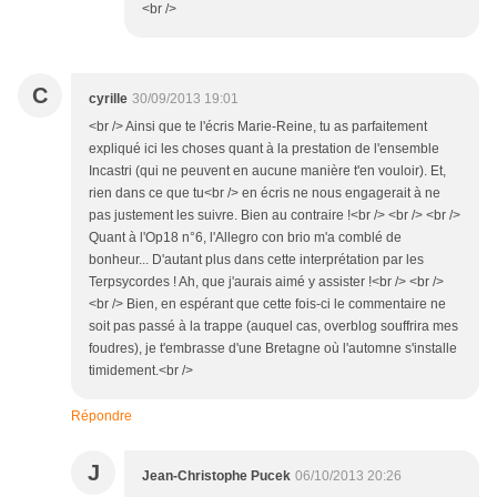
<br />
C
cyrille
30/09/2013 19:01
<br /> Ainsi que te l'écris Marie-Reine, tu as parfaitement
expliqué ici les choses quant à la prestation de l'ensemble
Incastri (qui ne peuvent en aucune manière t'en vouloir). Et,
rien dans ce que tu<br /> en écris ne nous engagerait à ne
pas justement les suivre. Bien au contraire !<br /> <br /> <br />
Quant à l'Op18 n°6, l'Allegro con brio m'a comblé de
bonheur... D'autant plus dans cette interprétation par les
Terpsycordes ! Ah, que j'aurais aimé y assister !<br /> <br />
<br /> Bien, en espérant que cette fois-ci le commentaire ne
soit pas passé à la trappe (auquel cas, overblog souffrira mes
foudres), je t'embrasse d'une Bretagne où l'automne s'installe
timidement.<br />
Répondre
J
Jean-Christophe Pucek
06/10/2013 20:26