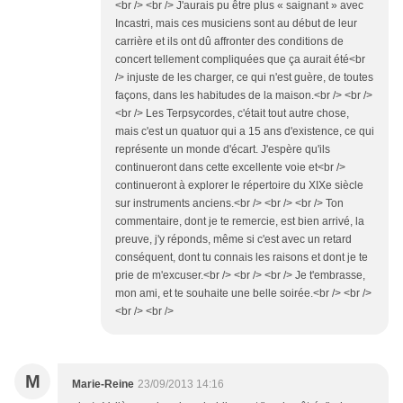
<br /> <br /> J'aurais pu être plus « saignant » avec
Incastri, mais ces musiciens sont au début de leur
carrière et ils ont dû affronter des conditions de
concert tellement compliquées que ça aurait été<br
/> injuste de les charger, ce qui n'est guère, de toutes
façons, dans les habitudes de la maison.<br /> <br />
<br /> Les Terpsycordes, c'était tout autre chose,
mais c'est un quatuor qui a 15 ans d'existence, ce qui
représente un monde d'écart. J'espère qu'ils
continueront dans cette excellente voie et<br />
continueront à explorer le répertoire du XIXe siècle
sur instruments anciens.<br /> <br /> <br /> Ton
commentaire, dont je te remercie, est bien arrivé, la
preuve, j'y réponds, même si c'est avec un retard
conséquent, dont tu connais les raisons et dont je te
prie de m'excuser.<br /> <br /> <br /> Je t'embrasse,
mon ami, et te souhaite une belle soirée.<br /> <br />
<br /> <br />
M
Marie-Reine
23/09/2013 14:16