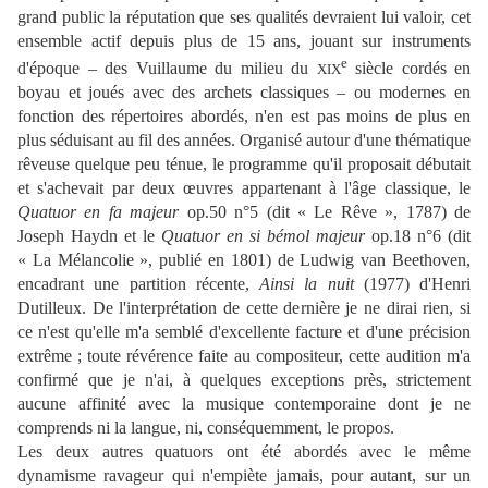
grand public la réputation que ses qualités devraient lui valoir, cet
ensemble actif depuis plus de 15 ans, jouant sur instruments
e
d'époque – des Vuillaume du milieu du
siècle cordés en
XIX
boyau et joués avec des archets classiques – ou modernes en
fonction des répertoires abordés, n'en est pas moins de plus en
plus séduisant au fil des années. Organisé autour d'une thématique
rêveuse quelque peu ténue, le programme qu'il proposait débutait
et s'achevait par deux œuvres appartenant à l'âge classique, le
Quatuor en fa majeur
op.50 n°5 (dit « Le Rêve », 1787) de
Joseph Haydn et le
Quatuor en si bémol majeur
op.18 n°6 (dit
« La Mélancolie », publié en 1801) de Ludwig van Beethoven,
encadrant une partition récente,
Ainsi la nuit
(1977) d'Henri
Dutilleux. De l'interprétation de cette dernière je ne dirai rien, si
ce n'est qu'elle m'a semblé d'excellente facture et d'une précision
extrême ; toute révérence faite au compositeur, cette audition m'a
confirmé que je n'ai, à quelques exceptions près, strictement
aucune affinité avec la musique contemporaine dont je ne
comprends ni la langue, ni, conséquemment, le propos.
Les deux autres quatuors ont été abordés avec le même
dynamisme ravageur qui n'empiète jamais, pour autant, sur un