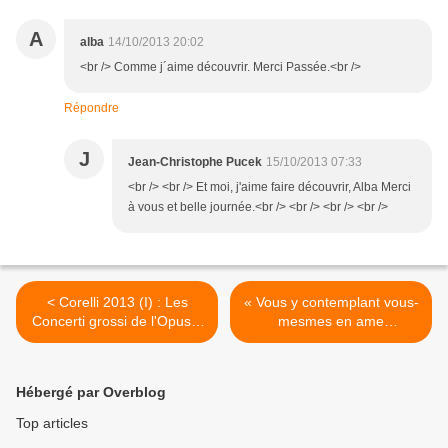
A
alba
14/10/2013 20:02
<br /> Comme j´aime découvrir. Merci Passée.<br />
Répondre
J
Jean-Christophe Pucek
15/10/2013 07:33
<br /> <br /> Et moi, j'aime faire découvrir, Alba Merci
à vous et belle journée.<br /> <br /> <br /> <br />
< Corelli 2013 (I) : Les
« Vous y contemplant vous-
Concerti grossi de l'Opus 6
mesmes en ame
par Gli Incogniti et
resonnante » Un air de
Amandine Beyer
Renaissance au Château
d'Écouen >
Hébergé par Overblog
Top articles