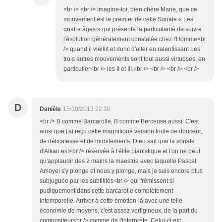
<br /> <br /> Imagine-toi, bien chère Marie, que ce
mouvement est le premier de cette Sonate « Les
quatre âges » qui présente la particularité de suivre
l'évolution généralement constatée chez l'Homme<br
/> quand il vieillit et donc d'aller en ralentissant Les
trois autres mouvements sont tout aussi virtuoses, en
particulier<br /> les II et III.<br /> <br /> <br /> <br />
D
Danièle
15/10/2013 22:30
<br /> B comme Barcarolle, B comme Berceuse aussi. C'est
ainsi que j'ai reçu cette magnifique version toute de douceur,
de délicatesse et de miroitements. Dieu sait que la sonate
d'Alkan est<br /> réservée à l'élite pianistique et l'on ne peut
qu'applaudir des 2 mains la maestria avec laquelle Pascal
Amoyel s'y plonge et nous y plonge, mais je suis encore plus
subjuguée par les subtilités<br /> qui frémissent si
pudiquement dans cette barcarolle complètement
intemporelle. Arriver à cette émotion-là avec une telle
économie de moyens, c'est assez vertigineux, de la part du
compositeur<br /> comme de l'interprète. Celui-ci est