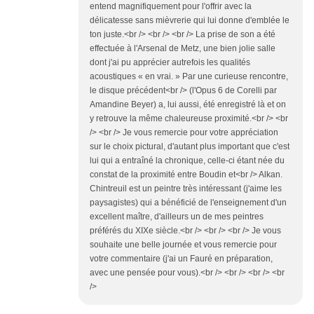
entend magnifiquement pour l'offrir avec la
délicatesse sans mièvrerie qui lui donne d'emblée le
ton juste.<br /> <br /> <br /> La prise de son a été
effectuée à l'Arsenal de Metz, une bien jolie salle
dont j'ai pu apprécier autrefois les qualités
acoustiques « en vrai. » Par une curieuse rencontre,
le disque précédent<br /> (l'Opus 6 de Corelli par
Amandine Beyer) a, lui aussi, été enregistré là et on
y retrouve la même chaleureuse proximité.<br /> <br
/> <br /> Je vous remercie pour votre appréciation
sur le choix pictural, d'autant plus important que c'est
lui qui a entraîné la chronique, celle-ci étant née du
constat de la proximité entre Boudin et<br /> Alkan.
Chintreuil est un peintre très intéressant (j'aime les
paysagistes) qui a bénéficié de l'enseignement d'un
excellent maître, d'ailleurs un de mes peintres
préférés du XIXe siècle.<br /> <br /> <br /> Je vous
souhaite une belle journée et vous remercie pour
votre commentaire (j'ai un Fauré en préparation,
avec une pensée pour vous).<br /> <br /> <br /> <br
/>