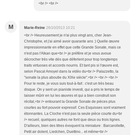
<br /> <br />
M
Marie-Reine
26/10/2013 10:21
<br /> Heureusement je n'ai plus vingt ans, cher Jean-
Christophe, et j'ai aimé avoir quarante ans :) Quelle œuvre
impressionnante en effet que cette Grande Sonate, mais ce
n'est pas l'Alkan que<br /> je préfère et je vous avoue
décrocher très vite dès que déferlent pour trop longtemps
traits virtuoses et accords nourris. Et tant pis si l'œuvre est,
selon Pascal Amoyel dans la vidéo du<br /> Palazzetto, la
"sonate la plus aboutie du XIXe siècle".<br /> <br /> <br />
Pour le reste, je vous suis tout-à-fait : c'est un très beau
disque. On y sent un pianiste investi, qui a pris le temps de
laisser mûrir en lui les œuvres et qui a bien construit son
récital,<br /> entourant la Grande Sonate de pièces plus
courtes au fort pouvoir expressif. Ces Esquisses sont vraiment
étonnantes. La Cloche n'est pas la seule pièce courte du<br
/> recueil, quelques autres ne font que deux ou trois lignes.
D'ailleurs, bien des titres évoquent la miniature : Barcarollette,
Petit air dolent, Liedchen, Duettino... et même<br />