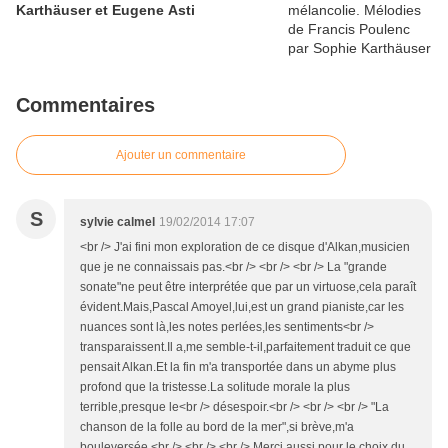
Karthäuser et Eugene Asti
Commentaires
Ajouter un commentaire
S
sylvie calmel
19/02/2014 17:07
<br /> J'ai fini mon exploration de ce disque d'Alkan,musicien
que je ne connaissais pas.<br /> <br /> <br /> La "grande
sonate"ne peut être interprétée que par un virtuose,cela paraît
évident.Mais,Pascal Amoyel,lui,est un grand pianiste,car les
nuances sont là,les notes perlées,les sentiments<br />
transparaissent.Il a,me semble-t-il,parfaitement traduit ce que
pensait Alkan.Et la fin m'a transportée dans un abyme plus
profond que la tristesse.La solitude morale la plus
terrible,presque le<br /> désespoir.<br /> <br /> <br /> "La
chanson de la folle au bord de la mer",si brève,m'a
bouleversée.<br /> <br /> <br /> Merci aussi pour le choix du