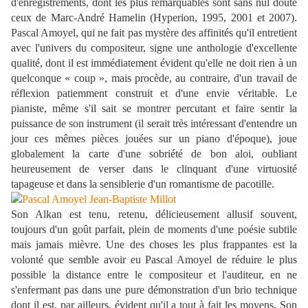
d'enregistrements, dont les plus remarquables sont sans nul doute
ceux de Marc-André Hamelin (Hyperion, 1995, 2001 et 2007).
Pascal Amoyel, qui ne fait pas mystère des affinités qu'il entretient
avec l'univers du compositeur, signe une anthologie d'excellente
qualité, dont il est immédiatement évident qu'elle ne doit rien à un
quelconque « coup », mais procède, au contraire, d'un travail de
réflexion patiemment construit et d'une envie véritable. Le
pianiste, même s'il sait se montrer percutant et faire sentir la
puissance de son instrument (il serait très intéressant d'entendre un
jour ces mêmes pièces jouées sur un piano d'époque), joue
globalement la carte d'une sobriété de bon aloi, oubliant
heureusement de verser dans le clinquant d'une virtuosité
tapageuse et dans la sensiblerie d'un romantisme de pacotille.
Son Alkan est tenu, retenu, délicieusement allusif souvent,
toujours d'un goût parfait, plein de moments d'une poésie subtile
mais jamais mièvre. Une des choses les plus frappantes est la
volonté que semble avoir eu Pascal Amoyel de réduire le plus
possible la distance entre le compositeur et l'auditeur, en ne
s'enfermant pas dans une pure démonstration d'un brio technique
dont il est, par ailleurs, évident qu'il a tout à fait les moyens. Son