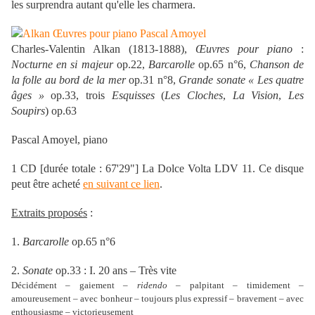
les surprendra autant qu'elle les charmera.
Charles-Valentin Alkan (1813-1888),
Œuvres pour piano
:
Nocturne en si majeur
op.22,
Barcarolle
op.65 n°6,
Chanson de
la folle au bord de la mer
op.31 n°8,
Grande sonate « Les quatre
âges »
op.33, trois
Esquisses
(
Les Cloches
,
La Vision
,
Les
Soupirs
) op.63
Pascal Amoyel, piano
1 CD [durée totale : 67'29"] La Dolce Volta LDV 11. Ce disque
peut être acheté
en suivant ce lien
.
Extraits proposés
:
1.
Barcarolle
op.65 n°6
2.
Sonate
op.33 : I. 20 ans – Très vite
Décidément – gaiement –
ridendo
– palpitant – timidement –
amoureusement – avec bonheur – toujours plus expressif – bravement – avec
enthousiasme – victorieusement