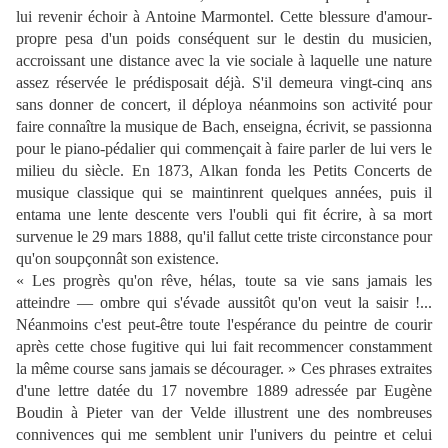
lui revenir échoir à Antoine Marmontel. Cette blessure d'amour-
propre pesa d'un poids conséquent sur le destin du musicien,
accroissant une distance avec la vie sociale à laquelle une nature
assez réservée le prédisposait déjà. S'il demeura vingt-cinq ans
sans donner de concert, il déploya néanmoins son activité pour
faire connaître la musique de Bach, enseigna, écrivit, se passionna
pour le piano-pédalier qui commençait à faire parler de lui vers le
milieu du siècle. En 1873, Alkan fonda les Petits Concerts de
musique classique qui se maintinrent quelques années, puis il
entama une lente descente vers l'oubli qui fit écrire, à sa mort
survenue le 29 mars 1888, qu'il fallut cette triste circonstance pour
qu'on soupçonnât son existence.
« Les progrès qu'on rêve, hélas, toute sa vie sans jamais les
atteindre — ombre qui s'évade aussitôt qu'on veut la saisir !...
Néanmoins c'est peut-être toute l'espérance du peintre de courir
après cette chose fugitive qui lui fait recommencer constamment
la même course sans jamais se décourager. » Ces phrases extraites
d'une lettre datée du 17 novembre 1889 adressée par Eugène
Boudin à Pieter van der Velde illustrent une des nombreuses
connivences qui me semblent unir l'univers du peintre et celui