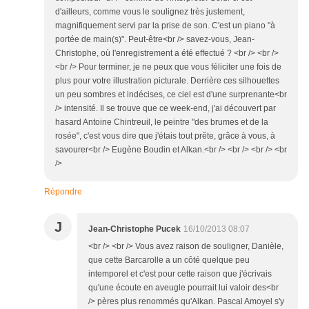
d'ailleurs, comme vous le soulignez très justement,
magnifiquement servi par la prise de son. C'est un piano "à
portée de main(s)". Peut-être<br /> savez-vous, Jean-
Christophe, où l'enregistrement a été effectué ? <br /> <br />
<br /> Pour terminer, je ne peux que vous féliciter une fois de
plus pour votre illustration picturale. Derrière ces silhouettes
un peu sombres et indécises, ce ciel est d'une surprenante<br
/> intensité. Il se trouve que ce week-end, j'ai découvert par
hasard Antoine Chintreuil, le peintre "des brumes et de la
rosée", c'est vous dire que j'étais tout prête, grâce à vous, à
savourer<br /> Eugène Boudin et Alkan.<br /> <br /> <br /> <br
/>
Répondre
J
Jean-Christophe Pucek
16/10/2013 08:07
<br /> <br /> Vous avez raison de souligner, Danièle,
que cette Barcarolle a un côté quelque peu
intemporel et c'est pour cette raison que j'écrivais
qu'une écoute en aveugle pourrait lui valoir des<br
/> pères plus renommés qu'Alkan. Pascal Amoyel s'y