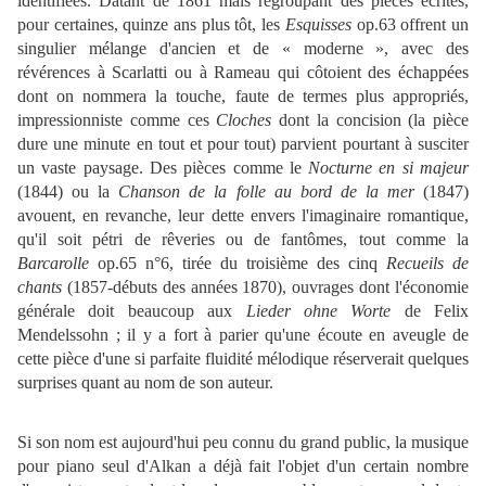
identifiées. Datant de 1861 mais regroupant des pièces écrites,
pour certaines, quinze ans plus tôt, les
Esquisses
op.63 offrent un
singulier mélange d'ancien et de « moderne », avec des
révérences à Scarlatti ou à Rameau qui côtoient des échappées
dont on nommera la touche, faute de termes plus appropriés,
impressionniste comme ces
Cloches
dont la concision (la pièce
dure une minute en tout et pour tout) parvient pourtant à susciter
un vaste paysage. Des pièces comme le
Nocturne en si majeur
(1844) ou la
Chanson de la folle au bord de la mer
(1847)
avouent, en revanche, leur dette envers l'imaginaire romantique,
qu'il soit pétri de rêveries ou de fantômes, tout comme la
Barcarolle
op.65 n°6, tirée du troisième des cinq
Recueils de
chants
(1857-débuts des années 1870), ouvrages dont l'économie
générale doit beaucoup aux
Lieder ohne Worte
de Felix
Mendelssohn ; il y a fort à parier qu'une écoute en aveugle de
cette pièce d'une si parfaite fluidité mélodique réserverait quelques
surprises quant au nom de son auteur.
Si son nom est aujourd'hui peu connu du grand public, la musique
pour piano seul d'Alkan a déjà fait l'objet d'un certain nombre