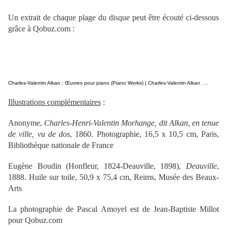
Un extrait de chaque plage du disque peut être écouté ci-dessous
grâce à Qobuz.com :
C
harles-Valentin Alkan : Œuvres pour piano (Piano Works) | Charles-Valentin Alkan par Pascal Amoyel
Illustrations complémentaires
:
Anonyme,
Charles-Henri-Valentin Morhange, dit Alkan, en tenue
de ville, vu de dos
, 1860. Photographie, 16,5 x 10,5 cm, Paris,
Bibliothèque nationale de France
Eugène Boudin (Honfleur, 1824-Deauville, 1898),
Deauville
,
1888. Huile sur toile, 50,9 x 75,4 cm, Reims, Musée des Beaux-
Arts
La photographie de Pascal Amoyel est de Jean-Baptiste Millot
pour Qobuz.com