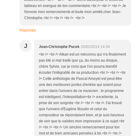
tableau en exergue de ton commentaire.<br /> <br /> <br /> Je
t'envoie mes remerciements et toute mon amitié,cher Jean-
Christophe.<br /> <br /> <br /> <br />
Répondre
J
Jean-Christophe Pucek
20/02/2014 14:34
<br /> <br /> Alkan est un méconnu qui n'a finalement
pas été si mal traité que ça, du moins au disque,
chère Sylvie, car je crois que l'on pourra bientôt
écouter l'intégralité de sa production.<br /> <br /> <br
/> Cette anthologie de Pascal Amoyel est peut-être
une des meilleures portes d'entrée qui soient pour
entrer dans l'univers de ce musicien : le programme
est intelligent, l'interprétation<br /> excellente, la
prise de son soignée.<br /> <br /> <br /> J'ai trouvé
que l'univers d'Eugène Boudin et celui du
compositeur se répondaient bien, et je suis heureux
de voir que tu valides mon impression à ce sujet.<br
/> <br /> <br /> Un sincère remerciement pour ton
mot et de bien amicales pensées à toi.<br /> <br />