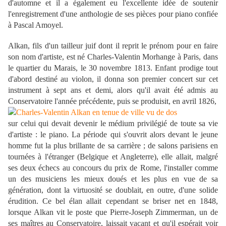
d'automne et il a également eu l'excellente idée de soutenir
l'enregistrement d'une anthologie de ses pièces pour piano confiée
à Pascal Amoyel.
Alkan, fils d'un tailleur juif dont il reprit le prénom pour en faire
son nom d'artiste, est né Charles-Valentin Morhange à Paris, dans
le quartier du Marais, le 30 novembre 1813. Enfant prodige tout
d'abord destiné au violon, il donna son premier concert sur cet
instrument à sept ans et demi, alors qu'il avait été admis au
Conservatoire l'année précédente, puis se produisit, en avril 1826,
sur celui qui devait devenir le médium privilégié de toute sa vie
d'artiste : le piano. La période qui s'ouvrit alors devant le jeune
homme fut la plus brillante de sa carrière ; de salons parisiens en
tournées à l'étranger (Belgique et Angleterre), elle allait, malgré
ses deux échecs au concours du prix de Rome, l'installer comme
un des musiciens les mieux doués et les plus en vue de sa
génération, dont la virtuosité se doublait, en outre, d'une solide
érudition. Ce bel élan allait cependant se briser net en 1848,
lorsque Alkan vit le poste que Pierre-Joseph Zimmerman, un de
ses maîtres au Conservatoire, laissait vacant et qu'il espérait voir