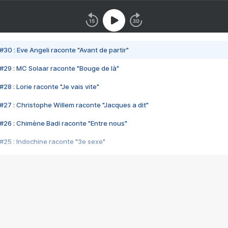
#30 : Eve Angeli raconte "Avant de partir"
#29 : MC Solaar raconte "Bouge de là"
28 : Lorie raconte "Je vais vite"
#27 : Christophe Willem raconte "Jacques a dit"
#26 : Chimène Badi raconte "Entre nous"
#25 : Indochine raconte "3e sexe"
#24 : Zaho raconte "C'est chelou"
#23 : Patrick Bruel raconte "Au café des délices"
#22 : Kyo raconte "Le chemin"
#21 : Nolwenn Leroy raconte "Cassé"