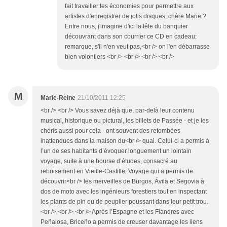
fait travailler tes économies pour permettre aux
artistes d'enregistrer de jolis disques, chère Marie ?
Entre nous, j'imagine d'ici la tête du banquier
découvrant dans son courrier ce CD en cadeau;
remarque, s'il n'en veut pas,<br /> on l'en débarrasse
bien volontiers <br /> <br /> <br /> <br />
M
Marie-Reine
21/10/2011 12:25
<br /> <br /> Vous savez déjà que, par-delà leur contenu
musical, historique ou pictural, les billets de Passée - et je les
chéris aussi pour cela - ont souvent des retombées
inattendues dans la maison du<br /> quai. Celui-ci a permis à
l’un de ses habitants d’évoquer longuement un lointain
voyage, suite à une bourse d’études, consacré au
reboisement en Vieille-Castille. Voyage qui a permis de
découvrir<br /> les merveilles de Burgos, Ávila et Segovia à
dos de moto avec les ingénieurs forestiers tout en inspectant
les plants de pin ou de peuplier poussant dans leur petit trou.
<br /> <br /> <br /> Après l’Espagne et les Flandres avec
Peñalosa, Briceño a permis de creuser davantage les liens