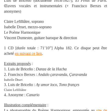
Luis de Briceño (documenté 1614-1627),
El Fenix de Paris
.
Œuvres vocales et instrumentales (+ Francisco Berxes et
anonymes)
Claire Lefilliâtre, soprano
Isabelle Druet, mezzo-soprano
Le Poème Harmonique
Vincent Dumestre, guitare baroque & direction
1 CD [durée totale : 71’10”] Alpha 182. Ce disque peut être
acheté
en suivant ce lien
.
Extraits proposés
:
1. Luis de Briceño :
Danza de la Hacha
2. Francisco Berxes :
Andalo çaravanda
,
Çaravanda
Isabelle Druet
3. Luis de Briceño :
Ay amor loco
,
Tono françes
Claire Lefilliâtre
4. Anonyme :
Canario
Illustration complémentaire
:
La photographie du Poème Harmonique, empruntée au
site de