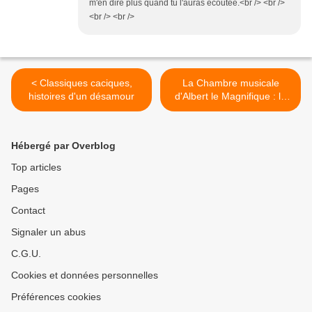
m'en dire plus quand tu l'auras écoutée.<br /> <br />
<br /> <br />
< Classiques caciques,
La Chambre musicale
histoires d'un désamour
d'Albert le Magnifique : le
Roland de Lassus sensuel
de l'Ensemble l’Échelle >
Hébergé par Overblog
Top articles
Pages
Contact
Signaler un abus
C.G.U.
Cookies et données personnelles
Préférences cookies