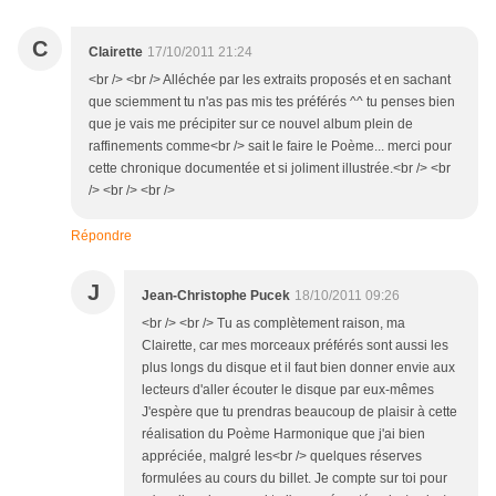
C
Clairette
17/10/2011 21:24
<br /> <br /> Alléchée par les extraits proposés et en sachant
que sciemment tu n'as pas mis tes préférés ^^ tu penses bien
que je vais me précipiter sur ce nouvel album plein de
raffinements comme<br /> sait le faire le Poème... merci pour
cette chronique documentée et si joliment illustrée.<br /> <br
/> <br /> <br />
Répondre
J
Jean-Christophe Pucek
18/10/2011 09:26
<br /> <br /> Tu as complètement raison, ma
Clairette, car mes morceaux préférés sont aussi les
plus longs du disque et il faut bien donner envie aux
lecteurs d'aller écouter le disque par eux-mêmes
J'espère que tu prendras beaucoup de plaisir à cette
réalisation du Poème Harmonique que j'ai bien
appréciée, malgré les<br /> quelques réserves
formulées au cours du billet. Je compte sur toi pour