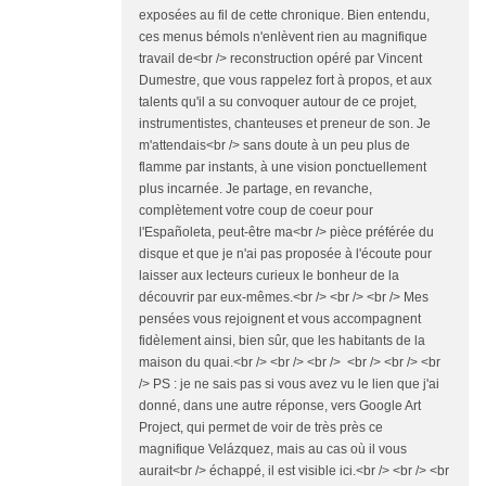
exposées au fil de cette chronique. Bien entendu,
ces menus bémols n'enlèvent rien au magnifique
travail de<br /> reconstruction opéré par Vincent
Dumestre, que vous rappelez fort à propos, et aux
talents qu'il a su convoquer autour de ce projet,
instrumentistes, chanteuses et preneur de son. Je
m'attendais<br /> sans doute à un peu plus de
flamme par instants, à une vision ponctuellement
plus incarnée. Je partage, en revanche,
complètement votre coup de coeur pour
l'Españoleta, peut-être ma<br /> pièce préférée du
disque et que je n'ai pas proposée à l'écoute pour
laisser aux lecteurs curieux le bonheur de la
découvrir par eux-mêmes.<br /> <br /> <br /> Mes
pensées vous rejoignent et vous accompagnent
fidèlement ainsi, bien sûr, que les habitants de la
maison du quai.<br /> <br /> <br /> <br /> <br /> <br
/> PS : je ne sais pas si vous avez vu le lien que j'ai
donné, dans une autre réponse, vers Google Art
Project, qui permet de voir de très près ce
magnifique Velázquez, mais au cas où il vous
aurait<br /> échappé, il est visible ici.<br /> <br /> <br