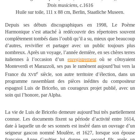
Trois musiciens
, c.1616
Huile sur toile, 111 x 88 cm, Berlin, Staatliche Museen.
Depuis ses débuts discographiques en 1998, Le Poème
Harmonique s’est attaché à redécouvrir des répertoires souvent
complètement tombés dans l’oubli qu’il a su, mieux que beaucoup
d’autres, revivifier et partager avec un public toujours plus
nombreux. Après un voyage, l’année dernière, en ses chères terres
italiennes à l’occasion d’un
enregistrement
où se côtoyaient
Monteverdi et Marazzoli, ses pas le ramènent aujourd’hui vers la
e
France du
siècle, son autre territoire d’élection, dans un
XVII
programme rassemblant des pièces inédites du compositeur
espagnol Luis de Briceño, un courageux projet publié, avec un
soin qui l’honore, par Alpha.
La vie de Luis de Briceño demeure aujourd’hui très partiellement
connue. Les documents fixent sa période d’activité entre 1614,
date à laquelle un de ses sonnets est inséré dans un ouvrage d’un
seigneur gascon nommé Moulère, et 1627, lorsque son épouse
française, Anne Gaultier, lui donne un second fils après un