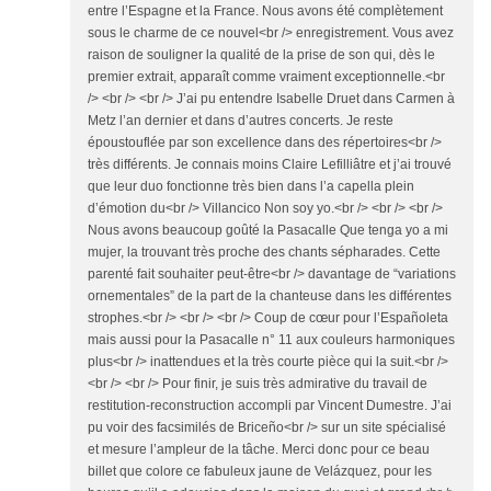
entre l’Espagne et la France. Nous avons été complètement
sous le charme de ce nouvel<br /> enregistrement. Vous avez
raison de souligner la qualité de la prise de son qui, dès le
premier extrait, apparaît comme vraiment exceptionnelle.<br
/> <br /> <br /> J’ai pu entendre Isabelle Druet dans Carmen à
Metz l’an dernier et dans d’autres concerts. Je reste
époustouflée par son excellence dans des répertoires<br />
très différents. Je connais moins Claire Lefilliâtre et j’ai trouvé
que leur duo fonctionne très bien dans l’a capella plein
d’émotion du<br /> Villancico Non soy yo.<br /> <br /> <br />
Nous avons beaucoup goûté la Pasacalle Que tenga yo a mi
mujer, la trouvant très proche des chants sépharades. Cette
parenté fait souhaiter peut-être<br /> davantage de “variations
ornementales” de la part de la chanteuse dans les différentes
strophes.<br /> <br /> <br /> Coup de cœur pour l’Españoleta
mais aussi pour la Pasacalle n° 11 aux couleurs harmoniques
plus<br /> inattendues et la très courte pièce qui la suit.<br />
<br /> <br /> Pour finir, je suis très admirative du travail de
restitution-reconstruction accompli par Vincent Dumestre. J’ai
pu voir des facsimilés de Briceño<br /> sur un site spécialisé
et mesure l’ampleur de la tâche. Merci donc pour ce beau
billet que colore ce fabuleux jaune de Velázquez, pour les