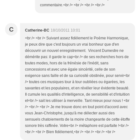
commentaire.<br /> <br /> <br /> <br />
C
Catherine-BC
18/10/2011 10:01
<br /> <br /> Suivant assez fidèlement le Poème Harmonique,
je peux dire que c'est toujours un vrai bonheur que d'en
découvrir un nouvel enregistrement. Vincent Dumestre ne
démérite pas: il garde le cap<br /> de ses recherches hors de
toutes modes, hors de la frénésie de l'inédit, sans
concessions et avec une égale sincérité, celle de son
exigence sans faille et de sa curiosité obstinée, pour servir<br
/> toutes ces musiques tour à tour oubliées ou égarées, les
savantes et les populaires, et en révéler leur évidente beauté.
Il cumule les qualités d'intelligence, de sensibilité et d'intuition
et<br /> sait les utiliser à merveille. Tant mieux pour nous ! <br
/> <br /> <br /> Je me trouve donc en tout point d'accord avec
vous Jean-Christophe, jusqu'à me délecter aussi des
sensuels chatoiements de la moire changeante de cette étoffe
sonore très raffinée. Votre<br /> métaphore est parfaite !<br />
<br /> <br /> Bien fidèlement,<br /> <br /> <br /> <br />