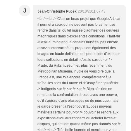
J
Jean-Christophe Pucek
20/10/2011 07:43
<br /> <br /> C'est un beau projet que Google Art, car
il permet à ceux qui ne peuvent pas forcément se
rendre dans tel ou tel musée d'admirer des oeuvres
magnifiques dans d'excellentes conditions. Il faut<br
/> d'ailleurs noter que certains musées, pas encore
assez nombreux hélas, proposent également des
images en haute définition qui permettent d'explorer
leurs collections en détail : c'est le cas du<br />
Prado, du Rijksmuseum et, plus récemment, du
Metropolitan Museum. Inutile de vous dire que la
France est, une fois encore, complètement à la
traîne, les sites du Louvre et d'Orsay étant plutôt<br
/> indigents.<br /> <br /> <br /> Bien sûr, rien ne
remplace la confrontation directe avec une oeuvre,
qu'il s'agisse d'arts plastiques ou de musique, mais
je garde présent à l'esprit qu'il faut des moyens
matériels certains pour<br /> pouvoir se rendre aux
expositions et/ou aux concerts ou acheter livres et
disques, qui ne sont quand même pas donnés.<br />
<br /> <br /> Très belle journée et merci pour votre