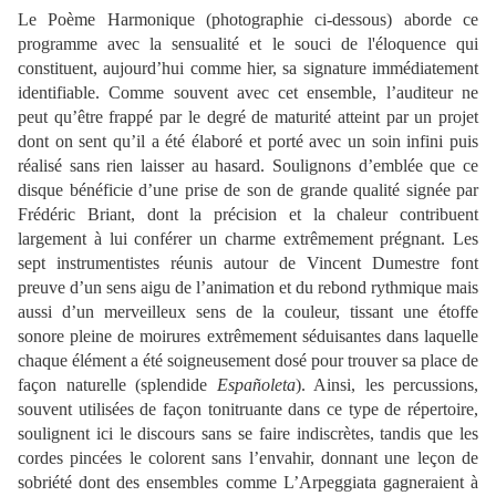
Le Poème Harmonique (photographie ci-dessous) aborde ce
programme avec la sensualité et le souci de l'éloquence qui
constituent, aujourd’hui comme hier, sa signature immédiatement
identifiable. Comme souvent avec cet ensemble, l’auditeur ne
peut qu’être frappé par le degré de maturité atteint par un projet
dont on sent qu’il a été élaboré et porté avec un soin infini puis
réalisé sans rien laisser au hasard. Soulignons d’emblée que ce
disque bénéficie d’une prise de son de grande qualité signée par
Frédéric Briant, dont la précision et la chaleur contribuent
largement à lui conférer un charme extrêmement prégnant. Les
sept instrumentistes réunis autour de Vincent Dumestre font
preuve d’un sens aigu de l’animation et du rebond rythmique mais
aussi d’un merveilleux sens de la couleur, tissant une étoffe
sonore pleine de moirures extrêmement séduisantes dans laquelle
chaque élément a été soigneusement dosé pour trouver sa place de
façon naturelle (splendide
Españoleta
). Ainsi, les percussions,
souvent utilisées de façon tonitruante dans ce type de répertoire,
soulignent ici le discours sans se faire indiscrètes, tandis que les
cordes pincées le colorent sans l’envahir, donnant une leçon de
sobriété dont des ensembles comme L’Arpeggiata gagneraient à