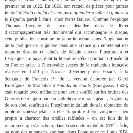
premier né en 1622. En 1626, son recueil de pièces pour guitare
intitulé
Método mui facilissimo para aprender a tañer la guitara a
lo Español
paraît à Paris, chez Pierre Ballard. Comme l’explique
Thomas Leconte de façon détaillée dans le livret
d’accompagnement très documenté qui accompagne le disque,
cette publication constitue un jalon important dans l’implantation
de la pratique de la guitare dans une France qui entretenait des
rapports distants et teintés de dédain envers l’instrument et
l’Espagne. Le pays, dont la littérature s’était pourtant diffusée tôt
en France grâce à l’incroyable succès de la traduction française
réalisée en 1540 par Nicolas d’Herberay des Essarts, à la
er
demande de François I
, de la version élaborée par Garci
Rodríguez de Montalvo d’
Amadis de Gaule
(Saragosse, 1508),
était regardé avec méfiance pour avoir soufflé sur les braises des
Guerres de religion par son catholicisme intransigeant ; la guitare,
de son côté, souffrait de l’hégémonie du luth dont la réputation de
noble délicatesse jetait sur elle l’opprobre d’être vulgaire et peu
propre à charmer des oreilles raffinées – on est loin de la
e
renommée qui s’attachera, dans la seconde moitié du
siècle,
XVII
au nom des guitaristes gravitant dans l’entourage de Louis XIV,