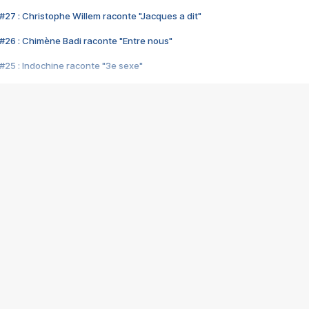
#27 : Christophe Willem raconte "Jacques a dit"
#26 : Chimène Badi raconte "Entre nous"
#25 : Indochine raconte "3e sexe"
#24 : Zaho raconte "C'est chelou"
#23 : Patrick Bruel raconte "Au café des délices"
#22 : Kyo raconte "Le chemin"
#21 : Nolwenn Leroy raconte "Cassé"
#20 : Patrick Hernandez raconte "Born to be alive"
#19 : Lorie raconte "Près de moi"
#18 : Michael Jones raconte "A nos actes manqués" (avec Jean-Jacque
#17 : Khaled raconte "Aïcha"
#16 : Corneille raconte "Parce qu'on vient de loin"