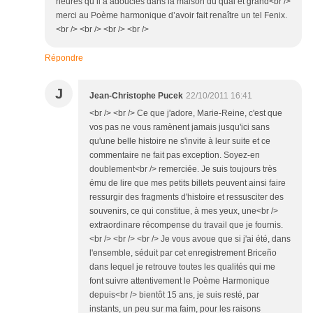
heures qu’il a adoucies dans la maison du quai et grand<br />
merci au Poème harmonique d’avoir fait renaître un tel Fenix.
<br /> <br /> <br /> <br />
Répondre
J
Jean-Christophe Pucek
22/10/2011 16:41
<br /> <br /> Ce que j'adore, Marie-Reine, c'est que
vos pas ne vous ramènent jamais jusqu'ici sans
qu'une belle histoire ne s'invite à leur suite et ce
commentaire ne fait pas exception. Soyez-en
doublement<br /> remerciée. Je suis toujours très
ému de lire que mes petits billets peuvent ainsi faire
ressurgir des fragments d'histoire et ressusciter des
souvenirs, ce qui constitue, à mes yeux, une<br />
extraordinare récompense du travail que je fournis.
<br /> <br /> <br /> Je vous avoue que si j'ai été, dans
l'ensemble, séduit par cet enregistrement Briceño
dans lequel je retrouve toutes les qualités qui me
font suivre attentivement le Poème Harmonique
depuis<br /> bientôt 15 ans, je suis resté, par
instants, un peu sur ma faim, pour les raisons