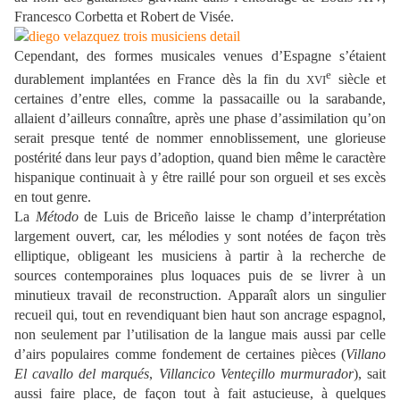
Francesco Corbetta et Robert de Visée.
Cependant, des formes musicales venues d’Espagne s’étaient
e
durablement implantées en France dès la fin du
siècle et
XVI
certaines d’entre elles, comme la passacaille ou la sarabande,
allaient d’ailleurs connaître, après une phase d’assimilation qu’on
serait presque tenté de nommer ennoblissement, une glorieuse
postérité dans leur pays d’adoption, quand bien même le caractère
hispanique continuait à y être raillé pour son orgueil et ses excès
en tout genre.
La
Método
de Luis de Briceño laisse le champ d’interprétation
largement ouvert, car, les mélodies y sont notées de façon très
elliptique, obligeant les musiciens à partir à la recherche de
sources contemporaines plus loquaces puis de se livrer à un
minutieux travail de reconstruction. Apparaît alors un singulier
recueil qui, tout en revendiquant bien haut son ancrage espagnol,
non seulement par l’utilisation de la langue mais aussi par celle
d’airs populaires comme fondement de certaines pièces (
Villano
El cavallo del marqués
,
Villancico
Venteçillo murmurador
), sait
aussi faire place, de façon tout à fait astucieuse, à quelques