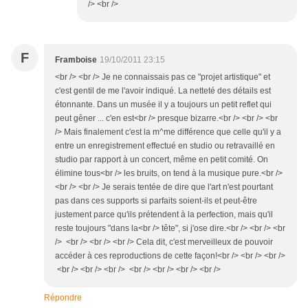
/> <br />
F
Framboise
19/10/2011 23:15
<br /> <br /> Je ne connaissais pas ce "projet artistique" et
c'est gentil de me l'avoir indiqué. La netteté des détails est
étonnante. Dans un musée il y a toujours un petit reflet qui
peut gêner ... c'en est<br /> presque bizarre.<br /> <br /> <br
/> Mais finalement c'est la m^me différence que celle qu'il y a
entre un enregistrement effectué en studio ou retravaillé en
studio par rapport à un concert, même en petit comité. On
élimine tous<br /> les bruits, on tend à la musique pure.<br />
<br /> <br /> Je serais tentée de dire que l'art n'est pourtant
pas dans ces supports si parfaits soient-ils et peut-être
justement parce qu'ils prétendent à la perfection, mais qu'il
reste toujours "dans la<br /> tête", si j'ose dire.<br /> <br /> <br
/> <br /> <br /> <br /> Cela dit, c'est merveilleux de pouvoir
accéder à ces reproductions de cette façon!<br /> <br /> <br />
<br /> <br /> <br /> <br /> <br /> <br /> <br />
Répondre