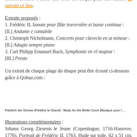
suivant ce lien
.
Extraits proposés
:
1. Frédéric II,
Sonate pour flûte traversière et basse continue
:
[II.]
Andante e cantabile
2. Christoph Nichelmann,
Concerto pour clavecin en ut mineur
:
[II.]
Adagio sempre piano
3. Carl Philipp Emanuel Bach,
Symphonie en ré majeur
:
[III.]
Presto
Un extrait de chaque plage du disque peut être écouté ci-dessous
grâce à Qobuz.com :
F
riedrich der Grosse (Frédéric le Grand) : Music for the Berlin Court (Musique pour la cour de Berlin) | Compositeurs Divers par Akademie für Alte Musik Berlin
Illustrations complémentaires
:
Johann Georg Ziesenis le Jeune (Copenhague, 1716-Hanovre,
1776),
Portrait de Frédéric II
, 1763. Huile sur toile, 62 x 51 cm,