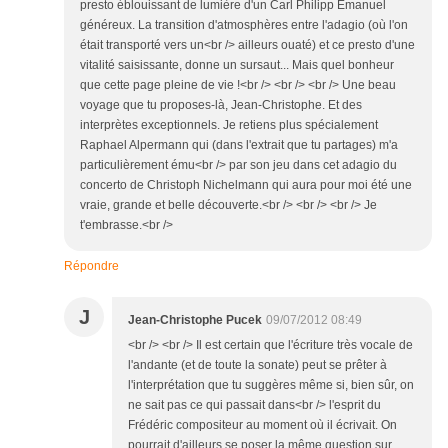
presto éblouissant de lumière d'un Carl Philipp Emanuel
généreux. La transition d'atmosphères entre l'adagio (où l'on
était transporté vers un<br /> ailleurs ouaté) et ce presto d'une
vitalité saisissante, donne un sursaut... Mais quel bonheur
que cette page pleine de vie !<br /> <br /> <br /> Une beau
voyage que tu proposes-là, Jean-Christophe. Et des
interprètes exceptionnels. Je retiens plus spécialement
Raphael Alpermann qui (dans l'extrait que tu partages) m'a
particulièrement ému<br /> par son jeu dans cet adagio du
concerto de Christoph Nichelmann qui aura pour moi été une
vraie, grande et belle découverte.<br /> <br /> <br /> Je
t'embrasse.<br />
Répondre
J
Jean-Christophe Pucek
09/07/2012 08:49
<br /> <br /> Il est certain que l'écriture très vocale de
l'andante (et de toute la sonate) peut se prêter à
l'interprétation que tu suggères même si, bien sûr, on
ne sait pas ce qui passait dans<br /> l'esprit du
Frédéric compositeur au moment où il écrivait. On
pourrait d'ailleurs se poser la même question sur