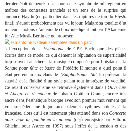
dernier était demeuré à sa cour, cette symphonie où règnent en
maîtres des contrastes tranchés et un sens de la surprise qui
annonce Haydn (en particulier dans les ruptures de ton du
Presto
final) n’aurait probablement pas vu le jour. Malgré sa tonalité d’ut
mineur – notons d’ailleurs le choix intelligent fait par l’Akademie
für Alte Musik Berlin de ne proposer,
à l’exception de la
Symphonie
de CPE Bach, que des pièces
écrites dans ce mode, ce qui dément la réputation de superficialité
trop souvent attachée à la musique composée pour Potsdam –, la
Sonate pour flûte et basse
de Frédéric II montre à quel point il
était peu enclin aux élans de l’
Empfindsamer Stil
, lui préférant la
suavité et la fluidité d’un style galant tout imprégné de vocalité.
Ce relatif conservatisme se retrouve également dans l’
Ouverture
et Allegro en ré mineur
de Johann Gottlieb Graun, encore très
ancré dans l’esthétique baroque avec son premier mouvement qui
voit succéder une fugue aux solennels rythmes pointés à la
française, alors qu’il est nettement plus atténué dans son
Concerto
pour viole de gambe en la mineur
(déjà enregistré par Vittorio
Ghielmi pour Astrée en 1997) sous l’effet de la tension et des