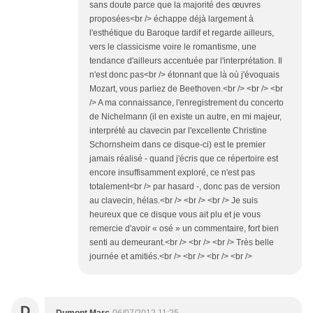
sans doute parce que la majorité des œuvres
proposées<br /> échappe déjà largement à
l'esthétique du Baroque tardif et regarde ailleurs,
vers le classicisme voire le romantisme, une
tendance d'ailleurs accentuée par l'interprétation. Il
n'est donc pas<br /> étonnant que là où j'évoquais
Mozart, vous parliez de Beethoven.<br /> <br /> <br
/> A ma connaissance, l'enregistrement du concerto
de Nichelmann (il en existe un autre, en mi majeur,
interprété au clavecin par l'excellente Christine
Schornsheim dans ce disque-ci) est le premier
jamais réalisé - quand j'écris que ce répertoire est
encore insuffisamment exploré, ce n'est pas
totalement<br /> par hasard -, donc pas de version
au clavecin, hélas.<br /> <br /> <br /> Je suis
heureux que ce disque vous ait plu et je vous
remercie d'avoir « osé » un commentaire, fort bien
senti au demeurant.<br /> <br /> <br /> Très belle
journée et amitiés.<br /> <br /> <br /> <br />
D
Dumont Marc
06/07/2012 11:25