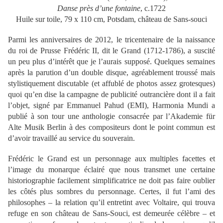
Danse près d’une fontaine
, c.1722
Huile sur toile, 79 x 110 cm, Potsdam, château de Sans-souci
Parmi les anniversaires de 2012, le tricentenaire de la naissance
du roi de Prusse Frédéric II, dit le Grand (1712-1786), a suscité
un peu plus d’intérêt que je l’aurais supposé. Quelques semaines
après la parution d’un double disque, agréablement troussé mais
stylistiquement discutable (et affublé de photos assez grotesques)
quoi qu’en dise la campagne de publicité outrancière dont il a fait
l’objet, signé par Emmanuel Pahud (EMI), Harmonia Mundi a
publié à son tour une anthologie consacrée par l’Akademie für
Alte Musik Berlin à des compositeurs dont le point commun est
d’avoir travaillé au service du souverain.
Frédéric le Grand est un personnage aux multiples facettes et
l’image du monarque éclairé que nous transmet une certaine
historiographie facilement simplificatrice ne doit pas faire oublier
les côtés plus sombres du personnage. Certes, il fut l’ami des
philosophes – la relation qu’il entretint avec Voltaire, qui trouva
refuge en son château de Sans-Souci, est demeurée célèbre – et