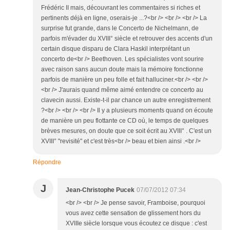
Frédéric II mais, découvrant les commentaires si riches et
pertinents déjà en ligne, oserais-je ...?<br /> <br /> <br /> La
surprise fut grande, dans le Concerto de Nichelmann, de
parfois m'évader du XVIII° siècle et retrouver des accents d'un
certain disque disparu de Clara Haskil interprétant un
concerto de<br /> Beethoven. Les spécialistes vont sourire
avec raison sans aucun doute mais la mémoire fonctionne
parfois de manière un peu folle et fait halluciner.<br /> <br />
<br /> J'aurais quand même aimé entendre ce concerto au
clavecin aussi. Existe-t-il par chance un autre enregistrement
?<br /> <br /> <br /> Il y a plusieurs moments quand on écoute
de manière un peu flottante ce CD où, le temps de quelques
brèves mesures, on doute que ce soit écrit au XVIII° . C'est un
XVIII° "revisité" et c'est très<br /> beau et bien ainsi .<br />
Répondre
J
Jean-Christophe Pucek
07/07/2012 07:34
<br /> <br /> Je pense savoir, Framboise, pourquoi
vous avez cette sensation de glissement hors du
XVIIIe siècle lorsque vous écoutez ce disque : c'est