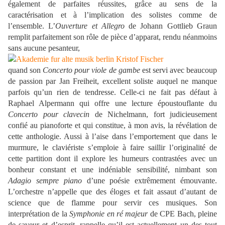
également de parfaites réussites, grâce au sens de la
caractérisation et à l’implication des solistes comme de
l’ensemble. L’
Ouverture et Allegro
de Johann Gottlieb Graun
remplit parfaitement son rôle de pièce d’apparat, rendu néanmoins
sans aucune pesanteur,
quand son
Concerto pour viole de gambe
est servi avec beaucoup
de passion par Jan Freiheit, excellent soliste auquel ne manque
parfois qu’un rien de tendresse. Celle-ci ne fait pas défaut à
Raphael Alpermann qui offre une lecture époustouflante du
Concerto pour clavecin
de Nichelmann, fort judicieusement
confié au pianoforte et qui constitue, à mon avis, la révélation de
cette anthologie. Aussi à l’aise dans l’emportement que dans le
murmure, le claviériste s’emploie à faire saillir l’originalité de
cette partition dont il explore les humeurs contrastées avec un
bonheur constant et une indéniable sensibilité, nimbant son
Adagio sempre piano
d’une poésie extrêmement émouvante.
L’orchestre n’appelle que des éloges et fait assaut d’autant de
science que de flamme pour servir ces musiques. Son
interprétation de la
Symphonie en ré majeur
de CPE Bach, pleine
de saveur et d’esprit, rappelle qu’il est actuellement un des tout