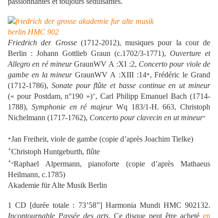
passionnantes et toujours séduisantes.
Friedrich der Grosse
(1712-2012), musiques pour la cour de
Berlin : Johann Gottlieb Graun (c.1702/3-1771),
Ouverture et
Allegro en ré mineur
GraunWV A :XI :2,
Concerto pour viole de
gambe en la mineur
GraunWV A :XIII :14
, Frédéric le Grand
*
(1712-1786),
Sonate pour flûte et basse continue en ut mineur
+
(« pour Postdam, n°190 »)
, Carl Philipp Emanuel Bach (1714-
1788),
Symphonie en ré majeur
Wq 183/1-H. 663, Christoph
Nichelmann (1717-1762),
Concerto pour clavecin en ut mineur
°
Jan Freiheit, viole de gambe (copie d’après Joachim Tielke)
*
+
Christoph Huntgeburth, flûte
+
Raphael Alpermann, pianoforte (copie d’après Mathaeus
°
Heilmann, c.1785)
Akademie für Alte Musik Berlin
1 CD [durée totale : 73’58”] Harmonia Mundi HMC 902132.
Incontournable Passée des arts
. Ce disque peut être acheté
en