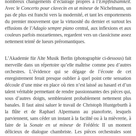
nombreux changements d’éclairage propres à l’
Empfindsamkeit
.
Avec le
Concerto pour clavecin en ut mineur
de Nichelmann, un
pas de plus est franchi vers la modernité, et tant les emportements
du premier mouvement que la virtuosité du dernier et surtout les
effusions de l’
Adagio sempre piano
central, aux inflexions et aux
couleurs parfois mozartiennes, regardent vers un classicisme assez
nettement teinté de lueurs préromantiques.
L’Akademie für Alte Musik Berlin (photographie ci-dessous) fait
merveille dans un répertoire qu’elle maîtrise comme peu d’autres
orchestres. L’évidence qui se dégage de l’écoute de cet
enregistrement ferait presque oublier à quel point cette sensation
découle d’une mise en place où rien n’est laissé au hasard et d’un
talent véritable permettant de rendre passionnantes des pièces qui,
sous d’autres doigts, sembleraient probablement nettement plus
banales. Il faut ainsi saluer le travail de Christoph Huntgeburth à
la flûte et de Raphael Alpermann au pianoforte, lesquels
parviennent, sans céder un instant à la facilité ou à la mièvrerie, à
faire de la
Sonate en ut mineur
de Frédéric II un moment
délicieux de dialogue chambriste. Les pièces orchestrales sont