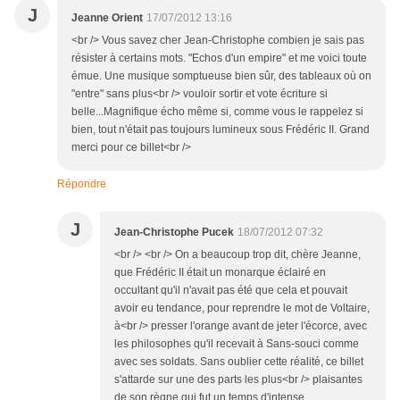
J
Jeanne Orient
17/07/2012 13:16
<br /> Vous savez cher Jean-Christophe combien je sais pas
résister à certains mots. "Echos d'un empire" et me voici toute
émue. Une musique somptueuse bien sûr, des tableaux où on
"entre" sans plus<br /> vouloir sortir et vote écriture si
belle...Magnifique écho même si, comme vous le rappelez si
bien, tout n'était pas toujours lumineux sous Frédéric II. Grand
merci pour ce billet<br />
Répondre
J
Jean-Christophe Pucek
18/07/2012 07:32
<br /> <br /> On a beaucoup trop dit, chère Jeanne,
que Frédéric II était un monarque éclairé en
occultant qu'il n'avait pas été que cela et pouvait
avoir eu tendance, pour reprendre le mot de Voltaire,
à<br /> presser l'orange avant de jeter l'écorce, avec
les philosophes qu'il recevait à Sans-souci comme
avec ses soldats. Sans oublier cette réalité, ce billet
s'attarde sur une des parts les plus<br /> plaisantes
de son règne qui fut un temps d'intense