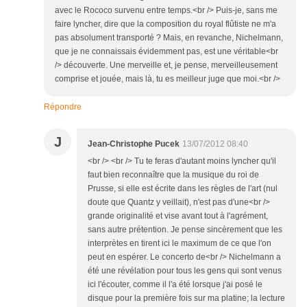
avec le Rococo survenu entre temps.<br /> Puis-je, sans me
faire lyncher, dire que la composition du royal flûtiste ne m'a
pas absolument transporté ? Mais, en revanche, Nichelmann,
que je ne connaissais évidemment pas, est une véritable<br
/> découverte. Une merveille et, je pense, merveilleusement
comprise et jouée, mais là, tu es meilleur juge que moi.<br />
Répondre
J
Jean-Christophe Pucek
13/07/2012 08:40
<br /> <br /> Tu te feras d'autant moins lyncher qu'il
faut bien reconnaître que la musique du roi de
Prusse, si elle est écrite dans les règles de l'art (nul
doute que Quantz y veillait), n'est pas d'une<br />
grande originalité et vise avant tout à l'agrément,
sans autre prétention. Je pense sincèrement que les
interprètes en tirent ici le maximum de ce que l'on
peut en espérer. Le concerto de<br /> Nichelmann a
été une révélation pour tous les gens qui sont venus
ici l'écouter, comme il l'a été lorsque j'ai posé le
disque pour la première fois sur ma platine; la lecture