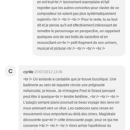
en est tout<br /> bonnement exemplaire et fait
regretter que les autres concertos pour clavier de ce
compositeur ne soient pas plus systématiquement
explorés.<br /> <br /> <br /> Pour le reste, tu as tout
dit et je pense qu'il est effectivement intéressant de
remettre le personnage en perspective, en rappelant
quelques-uns de ses traits de caractère et en
ressuscitant un<br /> petit fragment de son univers,
musical et pictural.<br /> <br /> <br /> <br />
C
cyrille
07/07/2012 13:46
<br /> Un andante e cantabile que je trouve bucolique. Une
badinerie au sein de laquelle circule une prégnante
mélancolie, je trouve. Je m'imagine Fred le Grand pensant
peut être à quelque<br /> tendre fantôme...<br /> <br /> <br />
L'adagio sempre piano poursuit ce beau voyage des sens en
nous amenant vers un rêve. Les cadences sans cesse en
mouvement nous emportent au-delà des cimes. Magistrale
découverte que<br /> cette émouvante page, pour ce qui me
concerne !<br /> <br /> <br /> Alors arrive l'apothéose du