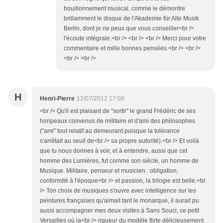
bouillonnement musical, comme le démontre
brillamment le disque de l'Akademie für Alte Musik
Berlin, dont je ne peux que vous conseiller<br />
l'écoute intégrale.<br /> <br /> <br /> Merci pour votre
commentaire et mille bonnes pensées.<br /> <br />
<br /> <br />
H
Henri-Pierre
12/07/2012 17:09
<br /> Qu'il est plaisant de "sortir" le grand Frédéric de ses
horipeaux convenus de militaire et d'ami des philosophes
("ami" tout relatif au demeurant puisque la tolérance
s'arrêtait au seuil de<br /> sa propre autorité).<br /> Et voilà
que tu nous donnes à voir, et à entendre, aussi que cet
homme des Lumières, fut comme son siècle, un homme de
Musique. Militaire, penseur et musicien : obligation,
conformité à l'époque<br /> et passion, la trilogie est belle.<br
/> Ton choix de musiques s'ouvre avec intelligence sur les
peintures françaises qu'aimait tant le monarque, il aurait pu
aussi accompagner mes deux visites à Sans Souci, ce petit
Versailles où la<br /> rigueur du modèle flirte délicieusement