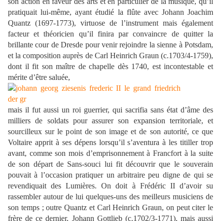
son action en faveur des arts et en particulier de la musique, qu’il
pratiquait lui-même, ayant étudié la flûte avec Johann Joachim
Quantz (1697-1773), virtuose de l’instrument mais également
facteur et théoricien qu’il finira par convaincre de quitter la
brillante cour de Dresde pour venir rejoindre la sienne à Potsdam,
et la composition auprès de Carl Heinrich Graun (c.1703/4-1759),
dont il fit son maître de chapelle dès 1740, est incontestable et
mérite d’être saluée,
mais il fut aussi un roi guerrier, qui sacrifia sans état d’âme des
milliers de soldats pour assurer son expansion territoriale, et
sourcilleux sur le point de son image et de son autorité, ce que
Voltaire apprit à ses dépens lorsqu’il s’aventura à les titiller trop
avant, comme son mois d’emprisonnement à Francfort à la suite
de son départ de Sans-souci lui fit découvrir que le souverain
pouvait à l’occasion pratiquer un arbitraire peu digne de qui se
revendiquait des Lumières. On doit à Frédéric II d’avoir su
rassembler autour de lui quelques-uns des meilleurs musiciens de
son temps ; outre Quantz et Carl Heinrich Graun, on peut citer le
frère de ce dernier, Johann Gottlieb (c.1702/3-1771), mais aussi