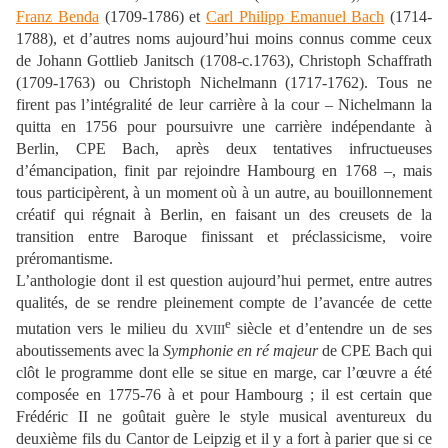
Franz Benda
(1709-1786) et
Carl Philipp Emanuel Bach
(1714-
1788), et d’autres noms aujourd’hui moins connus comme ceux
de Johann Gottlieb Janitsch (1708-c.1763), Christoph Schaffrath
(1709-1763) ou Christoph Nichelmann (1717-1762). Tous ne
firent pas l’intégralité de leur carrière à la cour – Nichelmann la
quitta en 1756 pour poursuivre une carrière indépendante à
Berlin, CPE Bach, après deux tentatives infructueuses
d’émancipation, finit par rejoindre Hambourg en 1768 –, mais
tous participèrent, à un moment où à un autre, au bouillonnement
créatif qui régnait à Berlin, en faisant un des creusets de la
transition entre Baroque finissant et préclassicisme, voire
préromantisme.
L’anthologie dont il est question aujourd’hui permet, entre autres
qualités, de se rendre pleinement compte de l’avancée de cette
e
mutation vers le milieu du
siècle et d’entendre un de ses
XVIII
aboutissements avec la
Symphonie en ré majeur
de CPE Bach qui
clôt le programme dont elle se situe en marge, car l’œuvre a été
composée en 1775-76 à et pour Hambourg ; il est certain que
Frédéric II ne goûtait guère le style musical aventureux du
deuxième fils du Cantor de Leipzig et il y a fort à parier que si ce