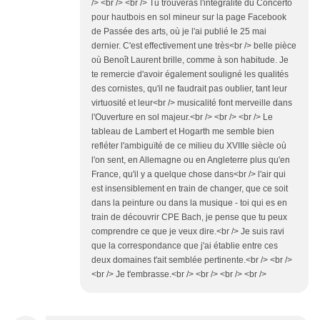
/> <br /> <br /> Tu trouveras l'intégralité du Concerto
pour hautbois en sol mineur sur la page Facebook
de Passée des arts, où je l'ai publié le 25 mai
dernier. C'est effectivement une très<br /> belle pièce
où Benoît Laurent brille, comme à son habitude. Je
te remercie d'avoir également souligné les qualités
des cornistes, qu'il ne faudrait pas oublier, tant leur
virtuosité et leur<br /> musicalité font merveille dans
l'Ouverture en sol majeur.<br /> <br /> <br /> Le
tableau de Lambert et Hogarth me semble bien
refléter l'ambiguïté de ce milieu du XVIIIe siècle où
l'on sent, en Allemagne ou en Angleterre plus qu'en
France, qu'il y a quelque chose dans<br /> l'air qui
est insensiblement en train de changer, que ce soit
dans la peinture ou dans la musique - toi qui es en
train de découvrir CPE Bach, je pense que tu peux
comprendre ce que je veux dire.<br /> Je suis ravi
que la correspondance que j'ai établie entre ces
deux domaines t'ait semblée pertinente.<br /> <br />
<br /> Je t'embrasse.<br /> <br /> <br /> <br />