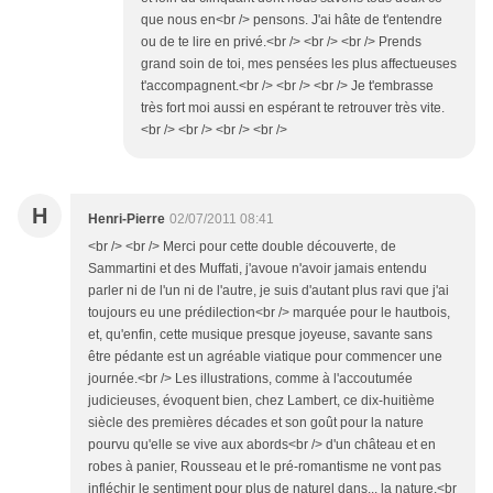
que nous en<br /> pensons. J'ai hâte de t'entendre
ou de te lire en privé.<br /> <br /> <br /> Prends
grand soin de toi, mes pensées les plus affectueuses
t'accompagnent.<br /> <br /> <br /> Je t'embrasse
très fort moi aussi en espérant te retrouver très vite.
<br /> <br /> <br /> <br />
H
Henri-Pierre
02/07/2011 08:41
<br /> <br /> Merci pour cette double découverte, de
Sammartini et des Muffati, j'avoue n'avoir jamais entendu
parler ni de l'un ni de l'autre, je suis d'autant plus ravi que j'ai
toujours eu une prédilection<br /> marquée pour le hautbois,
et, qu'enfin, cette musique presque joyeuse, savante sans
être pédante est un agréable viatique pour commencer une
journée.<br /> Les illustrations, comme à l'accoutumée
judicieuses, évoquent bien, chez Lambert, ce dix-huitième
siècle des premières décades et son goût pour la nature
pourvu qu'elle se vive aux abords<br /> d'un château et en
robes à panier, Rousseau et le pré-romantisme ne vont pas
infléchir le sentiment pour plus de naturel dans... la nature.<br