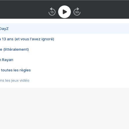
 DayZ
 a 13 ans (et vous l'avez ignoré)
e (littéralement)
im Rayan
 toutes les règles
s les jeux vidéo
us choquant de Rockstar ? - Le scandale BULLY
e plus moche de Steam
du RÊVE tourne au CAUCHEMAR
pendant 8 heures