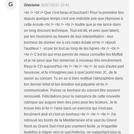
G
Ghislaine
02/07/2011 10:42
<br /> <br /> Que c'est beau et touchant ! Pour la première fois
depuis quelque temps c'est une indicible joie que j'éprouve à
cette écoute.<br /> <br /> <br /> Inutile que je me lance dans
un long discours technique. Tout est dit, et avec quel talent,
par les musiciens au travers de leur interprétation - leur
bonheur de donner vie à ces notes éclate et<br /> réjouit
l'auditeur ! - et par toi tout au long de tes lignes.<br /> <br />
<br /> C'est toi qui m'as permis de mieux connaître les Muffati
et je ne peux que t'en remercier à nouveau très sincèrement.
Reçu le CD aujourd'hui.<br /> <br /> <br /> Je suis d'autre part
heureuse, et tu n'imagines pas à quel point mon JC, de te
savoir au concert. Tu en as si bien restitué l'atmosphère dans
ton dernier billet et ton émotion est palpable et<br />
communicative. Puisse ce bonheur du concert être souvent
renouvelé. Félicitations pour la naissance de cette nouvelle
rubrique qui augure bien des joies pour tes lecteurs. Je te
trouve très à<br /> l'aise dans un exercice qui n'est pas
forcément aisé et c'est un bonheur.<br /> <br /> <br /> J'ai
retrouvé les bords de la Méditerranée et le saut du Grand
Nord au Grand Sud n'est pas vraiment facile. je m'apprête
toutefois à migrer vers le sud Ardèche, ne supportant plus la