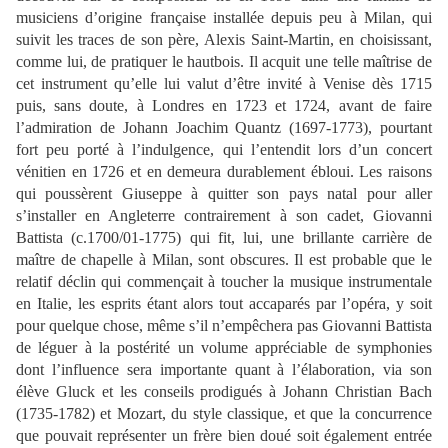
musiciens d’origine française installée depuis peu à Milan, qui
suivit les traces de son père, Alexis Saint-Martin, en choisissant,
comme lui, de pratiquer le hautbois. Il acquit une telle maîtrise de
cet instrument qu’elle lui valut d’être invité à Venise dès 1715
puis, sans doute, à Londres en 1723 et 1724, avant de faire
l’admiration de Johann Joachim Quantz (1697-1773), pourtant
fort peu porté à l’indulgence, qui l’entendit lors d’un concert
vénitien en 1726 et en demeura durablement ébloui. Les raisons
qui poussèrent Giuseppe à quitter son pays natal pour aller
s’installer en Angleterre contrairement à son cadet, Giovanni
Battista (c.1700/01-1775) qui fit, lui, une brillante carrière de
maître de chapelle à Milan, sont obscures. Il est probable que le
relatif déclin qui commençait à toucher la musique instrumentale
en Italie, les esprits étant alors tout accaparés par l’opéra, y soit
pour quelque chose, même s’il n’empêchera pas Giovanni Battista
de léguer à la postérité un volume appréciable de symphonies
dont l’influence sera importante quant à l’élaboration, via son
élève Gluck et les conseils prodigués à Johann Christian Bach
(1735-1782) et Mozart, du style classique, et que la concurrence
que pouvait représenter un frère bien doué soit également entrée