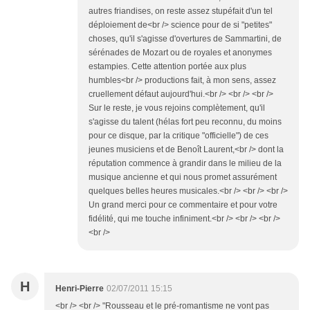
autres friandises, on reste assez stupéfait d'un tel
déploiement de<br /> science pour de si "petites"
choses, qu'il s'agisse d'overtures de Sammartini, de
sérénades de Mozart ou de royales et anonymes
estampies. Cette attention portée aux plus
humbles<br /> productions fait, à mon sens, assez
cruellement défaut aujourd'hui.<br /> <br /> <br />
Sur le reste, je vous rejoins complètement, qu'il
s'agisse du talent (hélas fort peu reconnu, du moins
pour ce disque, par la critique "officielle") de ces
jeunes musiciens et de Benoît Laurent,<br /> dont la
réputation commence à grandir dans le milieu de la
musique ancienne et qui nous promet assurément
quelques belles heures musicales.<br /> <br /> <br />
Un grand merci pour ce commentaire et pour votre
fidélité, qui me touche infiniment.<br /> <br /> <br />
<br />
H
Henri-Pierre
02/07/2011 15:15
<br /> <br /> "Rousseau et le pré-romantisme ne vont pas