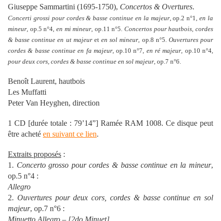
Giuseppe Sammartini (1695-1750),
Concertos & Overtures
.
Concerti grossi pour cordes & basse continue en la majeur
, op.2 n°1,
en la
mineur
, op.5 n°4,
en mi mineur
, op.11 n°5.
Concertos pour hautbois, cordes
& basse continue en ut majeur
et
en sol mineur
, op.8 n°5.
Ouvertures pour
cordes & basse continue en fa majeur
, op.10 n°7,
en ré majeur
, op.10 n°4,
pour deux cors, cordes & basse continue en sol majeur
, op.7 n°6.
Benoît Laurent, hautbois
Les Muffatti
Peter Van Heyghen, direction
1 CD [durée totale : 79’14”] Ramée RAM 1008. Ce disque peut
être acheté
en suivant ce lien
.
Extraits proposés
:
1.
Concerto grosso pour cordes & basse continue en la mineur
,
op.5 n°4 :
Allegro
2.
Ouvertures pour deux cors, cordes & basse continue en sol
majeur
, op.7 n°6 :
Minuetto Allegro – [2do Minuet]