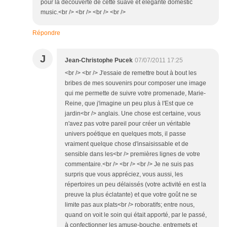
pour la découverte de cette suave et élégante domestic
music.<br /> <br /> <br /> <br />
Répondre
J
Jean-Christophe Pucek
07/07/2011 17:25
<br /> <br /> J'essaie de remettre bout à bout les
bribes de mes souvenirs pour composer une image
qui me permette de suivre votre promenade, Marie-
Reine, que j'imagine un peu plus à l'Est que ce
jardin<br /> anglais. Une chose est certaine, vous
n'avez pas votre pareil pour créer un véritable
univers poétique en quelques mots, il passe
vraiment quelque chose d'insaisissable et de
sensible dans les<br /> premières lignes de votre
commentaire.<br /> <br /> <br /> Je ne suis pas
surpris que vous appréciez, vous aussi, les
répertoires un peu délaissés (votre activité en est la
preuve la plus éclatante) et que votre goût ne se
limite pas aux plats<br /> roboratifs; entre nous,
quand on voit le soin qui était apporté, par le passé,
à confectionner les amuse-bouche, entremets et