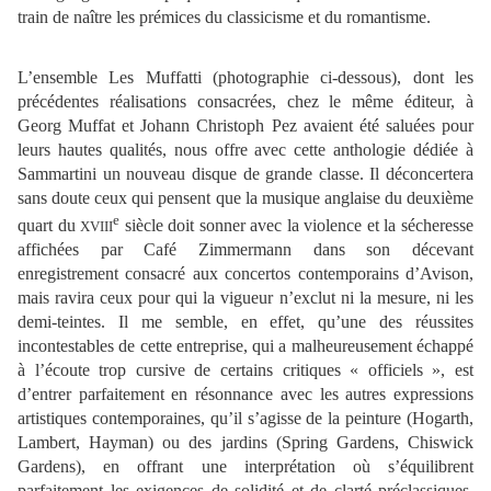
train de naître les prémices du classicisme et du romantisme.
L’ensemble Les Muffatti (photographie ci-dessous), dont les
précédentes réalisations consacrées, chez le même éditeur, à
Georg Muffat et Johann Christoph Pez avaient été saluées pour
leurs hautes qualités, nous offre avec cette anthologie dédiée à
Sammartini un nouveau disque de grande classe. Il déconcertera
sans doute ceux qui pensent que la musique anglaise du deuxième
e
quart du
siècle doit sonner avec la violence et la sécheresse
XVIII
affichées par Café Zimmermann dans son décevant
enregistrement consacré aux concertos contemporains d’Avison,
mais ravira ceux pour qui la vigueur n’exclut ni la mesure, ni les
demi-teintes. Il me semble, en effet, qu’une des réussites
incontestables de cette entreprise, qui a malheureusement échappé
à l’écoute trop cursive de certains critiques « officiels », est
d’entrer parfaitement en résonnance avec les autres expressions
artistiques contemporaines, qu’il s’agisse de la peinture (Hogarth,
Lambert, Hayman) ou des jardins (Spring Gardens, Chiswick
Gardens), en offrant une interprétation où s’équilibrent
parfaitement les exigences de solidité et de clarté préclassiques,