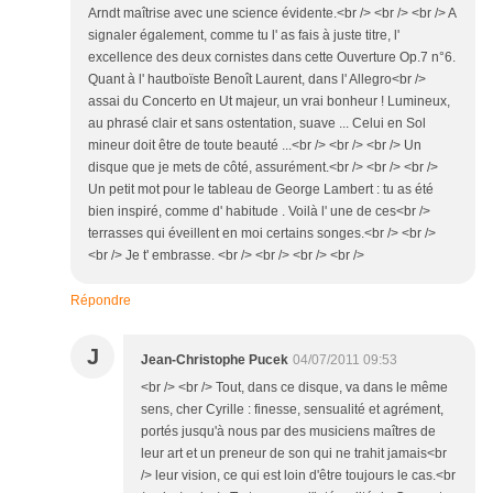
Arndt maîtrise avec une science évidente.<br /> <br /> <br /> A
signaler également, comme tu l' as fais à juste titre, l'
excellence des deux cornistes dans cette Ouverture Op.7 n°6.
Quant à l' hautboïste Benoît Laurent, dans l' Allegro<br />
assai du Concerto en Ut majeur, un vrai bonheur ! Lumineux,
au phrasé clair et sans ostentation, suave ... Celui en Sol
mineur doit être de toute beauté ...<br /> <br /> <br /> Un
disque que je mets de côté, assurément.<br /> <br /> <br />
Un petit mot pour le tableau de George Lambert : tu as été
bien inspiré, comme d' habitude . Voilà l' une de ces<br />
terrasses qui éveillent en moi certains songes.<br /> <br />
<br /> Je t' embrasse. <br /> <br /> <br /> <br />
Répondre
J
Jean-Christophe Pucek
04/07/2011 09:53
<br /> <br /> Tout, dans ce disque, va dans le même
sens, cher Cyrille : finesse, sensualité et agrément,
portés jusqu'à nous par des musiciens maîtres de
leur art et un preneur de son qui ne trahit jamais<br
/> leur vision, ce qui est loin d'être toujours le cas.<br