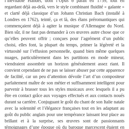
l’inévitable Händel, dont l’
Opus 6
paraît en 1739, tout en
regardant déjà au-delà, vers le style combinant fluidité « galante »
et clarté déjà classique d’un Johann Christian Bach (installé à
Londres en 1762), teinté, ça et là, des élans préromantiques qui
commençaient déjà à agiter la musique d’Allemagne du Nord.
Bien sûr, il ne faut pas demander à ces œuvres autre chose que ce
qu’elles peuvent offrir ; conçues pour l’agrément d’un public
choisi, elles font, la plupart du temps, primer la légèreté et la
virtuosité sur l’effusion personnelle, quand bien même quelques
nuages, particulièrement dans les partitions en mode mineur,
viendraient assombrir un horizon généralement assez riant. Il
convient cependant de ne pas se laisser abuser par cette apparence
de facilité, car un peu d’attention dévoile l’art d’un compositeur
parfaitement maître de son métier et suffisamment intelligent pour
parvenir à brasser tous les styles musicaux avec lesquels il a pu
être en contact grâce aux voyages effectués et aux contacts noués
durant sa carrière. Conjuguant le goût du chant de son Italie natale
avec la solennité et l’élégance françaises tout en les adaptant au
goût du public anglais pour une tempérance laissant leur place au
brillant et à la surprise, ses œuvres sont de passionnants
témoignages d’une époque où du baroque marcescent étaient en