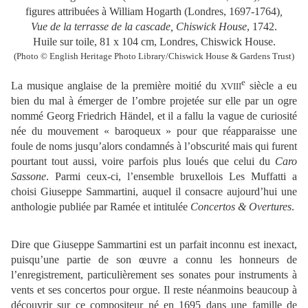
figures attribuées à William Hogarth (Londres, 1697-1764)
,
Vue de la terrasse de la cascade, Chiswick House
, 1742.
Huile sur toile, 81 x 104 cm, Londres, Chiswick House.
(Photo © English Heritage Photo Library/Chiswick House & Gardens Trust)
e
La musique anglaise de la première moitié du
siècle a eu
XVIII
bien du mal à émerger de l’ombre projetée sur elle par un ogre
nommé Georg Friedrich Händel, et il a fallu la vague de curiosité
née du mouvement « baroqueux » pour que réapparaisse une
foule de noms jusqu’alors condamnés à l’obscurité mais qui furent
pourtant tout aussi, voire parfois plus loués que celui du
Caro
Sassone
. Parmi ceux-ci, l’ensemble bruxellois Les Muffatti a
choisi Giuseppe Sammartini, auquel il consacre aujourd’hui une
anthologie publiée par Ramée et intitulée
Concertos & Overtures
.
Dire que Giuseppe Sammartini est un parfait inconnu est inexact,
puisqu’une partie de son œuvre a connu les honneurs de
l’enregistrement, particulièrement ses sonates pour instruments à
vents et ses concertos pour orgue. Il reste néanmoins beaucoup à
découvrir sur ce compositeur né en 1695 dans une famille de