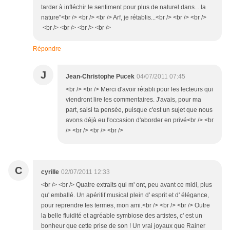
tarder à infléchir le sentiment pour plus de naturel dans... la
nature"<br /> <br /> <br /> Arf, je rétablis...<br /> <br /> <br />
<br /> <br /> <br /> <br />
Répondre
J
Jean-Christophe Pucek
04/07/2011 07:45
<br /> <br /> Merci d'avoir rétabli pour les lecteurs qui
viendront lire les commentaires. J'avais, pour ma
part, saisi ta pensée, puisque c'est un sujet que nous
avons déjà eu l'occasion d'aborder en privé<br /> <br
/> <br /> <br /> <br />
C
cyrille
02/07/2011 12:33
<br /> <br /> Quatre extraits qui m' ont, peu avant ce midi, plus
qu' emballé. Un apéritif musical plein d' esprit et d' élégance,
pour reprendre tes termes, mon ami.<br /> <br /> <br /> Outre
la belle fluidité et agréable symbiose des artistes, c' est un
bonheur que cette prise de son ! Un vrai joyaux que Rainer