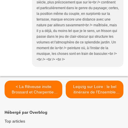
siècle, plus précocement que sur le<br /> continent
et particulièrement dans le genre du paysage; certes,
la position même du couple, en surplomb sur la
terrasse, marque encore une distance avec une
nature par ailleurs savamment<br /> maîtrisée, mais
il y a déjà, du moins tel que je le sens, un frisson qui
passe dans le jeu de clair-obscur qui structure les
volumes et l'atmosphère de ce splendide jardin. Un
moment de la<br /> peinture où, à l'instar de la
musique, les choses sont en train de basculer.<br />
<br /> <br /> <br />
< La Rêveuse invite
Leipzig sur Loire : le bel
Brossard et Charpentier
itinéraire de l'Ensemble
aux Fêtes musicales en
Jacques Moderne dans
Touraine
l'Allemagne baroque >
Hébergé par Overblog
Top articles