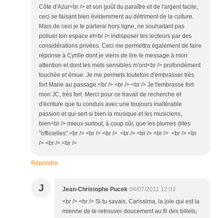
Côte d'Azur<br /> et son goût du paraître et de l'argent facile,
ceci se faisant bien évidemment au détriment de la culture.
Mais de ceci je te parlerai hors ligne, ne souhaitant pas
polluer ton espace et<br /> indisposer tes lecteurs par des
considérations privées. Ceci me permettra également de faire
réponse à Cyrille dont je viens de lire le message à mon
attention et dont les mots sensibles m'ont<br /> profondément
touchée et émue. Je me permets toutefois d'embrasser très
fort Marie au passage.<br /> <br /> <br /> Je t'embrasse fort
mon JC, très fort. Merci pour ce travail de recherche et
d'écriture que tu conduis avec une toujours inaltérable
passion et qui sert si bien la musique et les musiciens,
bien<br /> mieux surtout, à coup sûr, que les plumes dites
"officielles".<br /> <br /> <br /> <br /> <br /> <br /> <br /> <br
/> <br /> <br />
Répondre
J
Jean-Christophe Pucek
04/07/2011 12:03
<br /> <br /> Si tu savais, Carissima, la joie qui est la
mienne de te retrouver doucement au fil des billets;