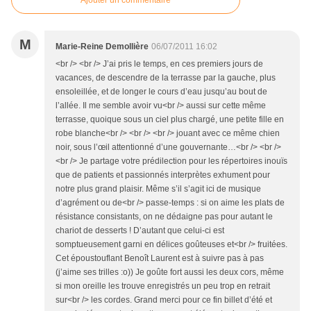
M
Marie-Reine Demollière
06/07/2011 16:02
<br /> <br /> J’ai pris le temps, en ces premiers jours de
vacances, de descendre de la terrasse par la gauche, plus
ensoleillée, et de longer le cours d’eau jusqu’au bout de
l’allée. Il me semble avoir vu<br /> aussi sur cette même
terrasse, quoique sous un ciel plus chargé, une petite fille en
robe blanche<br /> <br /> <br /> jouant avec ce même chien
noir, sous l’œil attentionné d’une gouvernante…<br /> <br />
<br /> Je partage votre prédilection pour les répertoires inouïs
que de patients et passionnés interprètes exhument pour
notre plus grand plaisir. Même s’il s’agit ici de musique
d’agrément ou de<br /> passe-temps : si on aime les plats de
résistance consistants, on ne dédaigne pas pour autant le
chariot de desserts ! D’autant que celui-ci est
somptueusement garni en délices goûteuses et<br /> fruitées.
Cet époustouflant Benoît Laurent est à suivre pas à pas
(j’aime ses trilles :o)) Je goûte fort aussi les deux cors, même
si mon oreille les trouve enregistrés un peu trop en retrait
sur<br /> les cordes. Grand merci pour ce fin billet d’été et