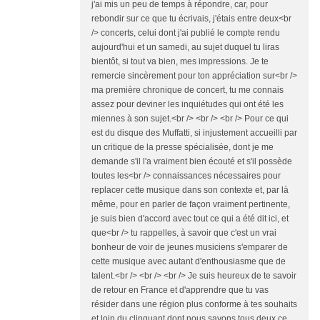
j'ai mis un peu de temps à répondre, car, pour
rebondir sur ce que tu écrivais, j'étais entre deux<br
/> concerts, celui dont j'ai publié le compte rendu
aujourd'hui et un samedi, au sujet duquel tu liras
bientôt, si tout va bien, mes impressions. Je te
remercie sincèrement pour ton appréciation sur<br />
ma première chronique de concert, tu me connais
assez pour deviner les inquiétudes qui ont été les
miennes à son sujet.<br /> <br /> <br /> Pour ce qui
est du disque des Muffatti, si injustement accueilli par
un critique de la presse spécialisée, dont je me
demande s'il l'a vraiment bien écouté et s'il possède
toutes les<br /> connaissances nécessaires pour
replacer cette musique dans son contexte et, par là
même, pour en parler de façon vraiment pertinente,
je suis bien d'accord avec tout ce qui a été dit ici, et
que<br /> tu rappelles, à savoir que c'est un vrai
bonheur de voir de jeunes musiciens s'emparer de
cette musique avec autant d'enthousiasme que de
talent.<br /> <br /> <br /> Je suis heureux de te savoir
de retour en France et d'apprendre que tu vas
résider dans une région plus conforme à tes souhaits
et loin du clinquant dont nous savons tous deux ce