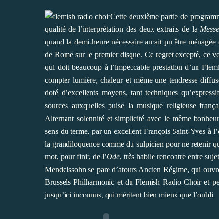
Cette deuxième partie de programme 
qualité de l’interprétation des deux extraits de la
Mess
quand la demi-heure nécessaire aurait pu être ménagée 
de Rome sur le premier disque. Ce regret excepté, ce vo
qui doit beaucoup à l’impeccable prestation d’un Flemi
compter lumière, chaleur et même une tendresse diffus
doté d’excellents moyens, tant techniques qu’expressif
sources auxquelles puise la musique religieuse franç
Alternant solennité et simplicité avec le même bonheur
sens du terme, par un excellent François Saint-Yves à l
la grandiloquence comme du sulpicien pour ne retenir que 
mot, pour finir, de l’
Ode
, très habile rencontre entre suje
Mendelssohn se pare d’atours Ancien Régime, qui ouvrent
Brussels Philharmonic et du Flemish Radio Choir et per
jusqu’ici inconnus, qui méritent bien mieux que l’oubli.