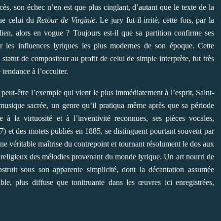
ès, son échec n’en est que plus cinglant, d’autant que le texte de la
que celui du
Retour de Virginie
. Le jury fut-il irrité, cette fois, par la
en, alors en vogue ? Toujours est-il que sa partition confirme ses
rer les influences lyriques les plus modernes de son époque. Cette
tatut de compositeur au profit de celui de simple interprète, fut très
 tendance à l’occulter.
t-être l’exemple qui vient le plus immédiatement à l’esprit, Saint-
musique sacrée, un genre qu’il pratiqua même après que sa période
e à la virtuosité et à l’inventivité reconnues, ses pièces vocales,
) et des motets publiés en 1885, se distinguent pourtant souvent par
une véritable maîtrise du contrepoint et tournant résolument le dos aux
re religieux des mélodies provenant du monde lyrique. Un art nourri de
struit sous son apparente simplicité, dont la décantation assumée
e, plus diffuse que tonitruante dans les œuvres ici enregistrées,