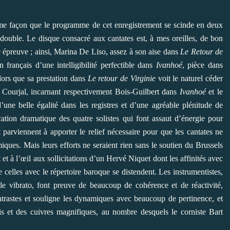
e façon que le programme de cet enregistrement se scinde en deux
st double. Le disque consacré aux cantates est, à mes oreilles, de bon
e épreuve ; ainsi, Marina De Liso, assez à son aise dans
Le Retour de
français d’une intelligibilité perfectible dans
Ivanhoé
, pièce dans
lors que sa prestation dans
Le retour de Virginie
voit le naturel céder
as Courjal, incarnant respectivement Bois-Guilbert dans
Ivanhoé
et le
’une belle égalité dans les registres et d’une agréable plénitude de
ation dramatique des quatre solistes qui font assaut d’énergie pour
t parviennent à apporter le relief nécessaire pour que les cantates ne
iques. Mais leurs efforts ne seraient rien sans le soutien du Brussels
et à l’œil aux sollicitations d’un Hervé Niquet dont les affinités avec
celles avec le répertoire baroque se distendent. Les instrumentistes,
le vibrato, font preuve de beaucoup de cohérence et de réactivité,
contrastes et souligne les dynamiques avec beaucoup de pertinence, et
is et des cuivres magnifiques, au nombre desquels le corniste Bart