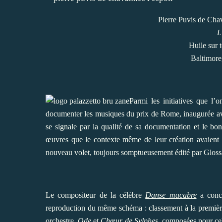
Pierre Puvis de Cha
L
Huile sur 
Baltimore
Parmi les initiatives que l’
documenter les musiques du prix de Rome, inaugurée a
se signale par la qualité de sa documentation et le bo
œuvres que le contexte même de leur création avaient
nouveau volet, toujours somptueusement édité par Glossa,
Le compositeur de la célèbre
Danse macabre
a conco
reproduction du même schéma : classement à la première
orchestre,
Ode
et
Chœur de Sylphes
, composées pour cel