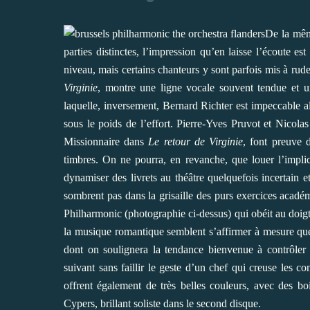
De la mêm
parties distinctes, l’impression qu’en laisse l’écoute e
niveau, mais certains chanteurs y sont parfois mis à rud
Virginie
, montre une ligne vocale souvent tendue et un 
laquelle, inversement, Bernard Richter est impeccable a
sous le poids de l’effort. Pierre-Yves Pruvot et Nicol
Missionnaire dans
Le retour de Virginie
, font preuve d
timbres. On ne pourra, en revanche, que louer l’implic
dynamiser des livrets au théâtre quelquefois incertain e
sombrent pas dans la grisaille des purs exercices académ
Philharmonic (photographie ci-dessus) qui obéit au doigt 
la musique romantique semblent s’affirmer à mesure que 
dont on soulignera la tendance bienvenue à contrôler 
suivant sans faillir le geste d’un chef qui creuse les 
offrent également de très belles couleurs, avec des bo
Cypers, brillant soliste dans le second disque.