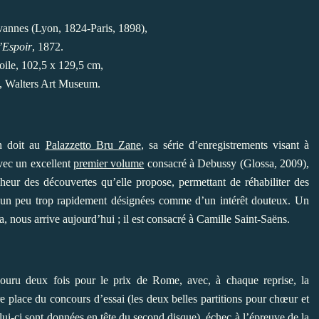
vannes (Lyon, 1824-Paris, 1898),
’Espoir
, 1872.
toile, 102,5 x 129,5 cm,
, Walters Art Museum.
on doit au
Palazzetto Bru Zane
, sa série d’enregistrements visant à
vec un excellent
premier volume
consacré à Debussy (Glossa, 2009),
nheur des découvertes qu’elle propose, permettant de réhabiliter des
 un peu trop rapidement désignées comme d’un intérêt douteux. Un
 nous arrive aujourd’hui ; il est consacré à Camille Saint-Saëns.
uru deux fois pour le prix de Rome, avec, à chaque reprise, la
 place du concours d’essai (les deux belles partitions pour chœur et
ui-ci sont données en tête du second disque), échec à l’épreuve de la