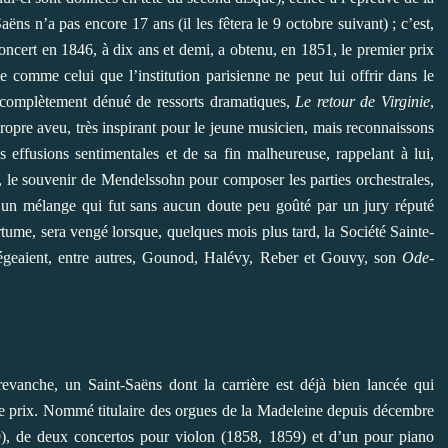
ëns n’a pas encore 17 ans (il les fêtera le 9 octobre suivant) ; c’est,
concert en 1846, à dix ans et demi, a obtenu, en 1851, le premier prix
 comme celui que l’institution parisienne ne peut lui offrir dans le
 complètement dénué de ressorts dramatiques,
Le retour de Virginie
,
ropre aveu, très inspirant pour le jeune musicien, mais reconnaissons
es effusions sentimentales et de sa fin malheureuse, rappelant à lui,
 le souvenir de Mendelssohn pour composer les parties orchestrales,
, un mélange qui fut sans aucun doute peu goûté par un jury réputé
tume, sera vengé lorsque, quelques mois plus tard, la Société Sainte-
iégeaient, entre autres, Gounod, Halévy, Reber et Gouvy, son
Ode-
revanche, un Saint-Saëns dont la carrière est déjà bien lancée qui
 le prix. Nommé titulaire des orgues de la Madeleine depuis décembre
), de deux concertos pour violon (1858, 1859) et d’un pour piano