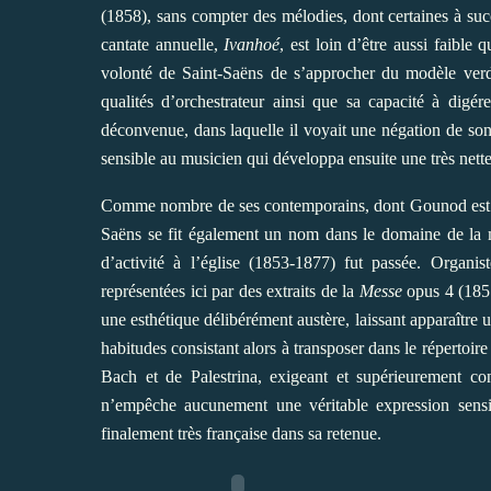
(1858), sans compter des mélodies, dont certaines à succ
cantate annuelle,
Ivanhoé
, est loin d’être aussi faible 
volonté de Saint-Saëns de s’approcher du modèle verdi
qualités d’orchestrateur ainsi que sa capacité à digé
déconvenue, dans laquelle il voyait une négation de son s
sensible au musicien qui développa ensuite une très nette
Comme nombre de ses contemporains, dont Gounod est peu
Saëns se fit également un nom dans le domaine de la 
d’activité à l’église (1853-1877) fut passée. Organist
représentées ici par des extraits de la
Messe
opus 4 (1857
une esthétique délibérément austère, laissant apparaître 
habitudes consistant alors à transposer dans le répertoi
Bach et de Palestrina, exigeant et supérieurement con
n’empêche aucunement une véritable expression sensibl
finalement très française dans sa retenue.