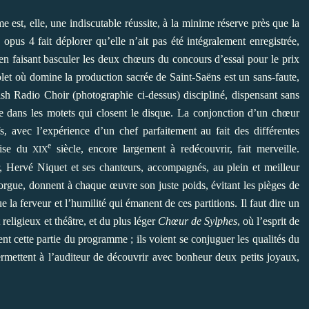
est, elle, une indiscutable réussite, à la minime réserve près que la
e
opus 4 fait déplorer qu’elle n’ait pas été intégralement enregistrée,
en faisant basculer les deux chœurs du concours d’essai pour le prix
let où domine la production sacrée de Saint-Saëns est un sans-faute,
sh Radio Choir (photographie ci-dessus) discipliné, dispensant sans
e dans les motets qui closent le disque. La conjonction d’un chœur
s, avec l’expérience d’un chef parfaitement au fait des différentes
e
aise du
siècle, encore largement à redécouvrir, fait merveille.
XIX
, Hervé Niquet et ses chanteurs, accompagnés, au plein et meilleur
’orgue, donnent à chaque œuvre son juste poids, évitant les pièges de
la ferveur et l’humilité qui émanent de ces partitions. Il faut dire un
t religieux et théâtre, et du plus léger
Chœur de Sylphes
, où l’esprit de
 cette partie du programme ; ils voient se conjuguer les qualités du
mettent à l’auditeur de découvrir avec bonheur deux petits joyaux,