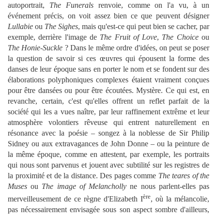
autoportrait,
The Funerals
renvoie, comme on l'a vu, à un
événement précis, on voit assez bien ce que peuvent désigner
Lullabie
ou
The Sighes
, mais qu'est-ce qui peut bien se cacher, par
exemple, derrière l'image de
The Fruit of Love
,
The Choice
ou
The Honie-Suckle
? Dans le même ordre d'idées, on peut se poser
la question de savoir si ces œuvres qui épousent la forme des
danses de leur époque sans en porter le nom et se fondent sur des
élaborations polyphoniques complexes étaient vraiment conçues
pour être dansées ou pour être écoutées. Mystère. Ce qui est, en
revanche, certain, c'est qu'elles offrent un reflet parfait de la
société qui les a vues naître, par leur raffinement extrême et leur
atmosphère volontiers rêveuse qui entrent naturellement en
résonance avec la poésie – songez à la noblesse de Sir Philip
Sidney ou aux extravagances de John Donne – ou la peinture de
la même époque, comme en attestent, par exemple, les portraits
qui nous sont parvenus et jouent avec subtilité sur les registres de
la proximité et de la distance. Des pages comme
The teares of the
Muses
ou
The image of Melancholly
ne nous parlent-elles pas
ère
merveilleusement de ce règne d'Elizabeth I
, où la mélancolie,
pas nécessairement envisagée sous son aspect sombre d'ailleurs,