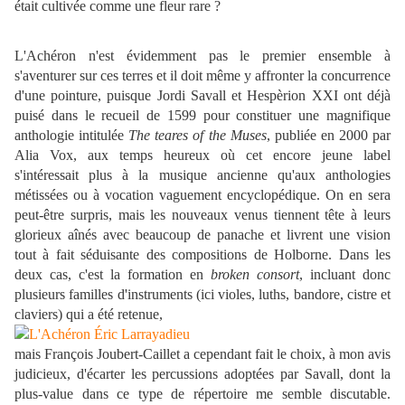
était cultivée comme une fleur rare ?
L'Achéron n'est évidemment pas le premier ensemble à
s'aventurer sur ces terres et il doit même y affronter la concurrence
d'une pointure, puisque Jordi Savall et Hespèrion XXI ont déjà
puisé dans le recueil de 1599 pour constituer une magnifique
anthologie intitulée
The teares of the Muses
, publiée en 2000 par
Alia Vox, aux temps heureux où cet encore jeune label
s'intéressait plus à la musique ancienne qu'aux anthologies
métissées ou à vocation vaguement encyclopédique. On en sera
peut-être surpris, mais les nouveaux venus tiennent tête à leurs
glorieux aînés avec beaucoup de panache et livrent une vision
tout à fait séduisante des compositions de Holborne. Dans les
deux cas, c'est la formation en
broken consort
, incluant donc
plusieurs familles d'instruments (ici violes, luths, bandore, cistre et
claviers) qui a été retenue,
mais François Joubert-Caillet a cependant fait le choix, à mon avis
judicieux, d'écarter les percussions adoptées par Savall, dont la
plus-value dans ce type de répertoire me semble discutable.