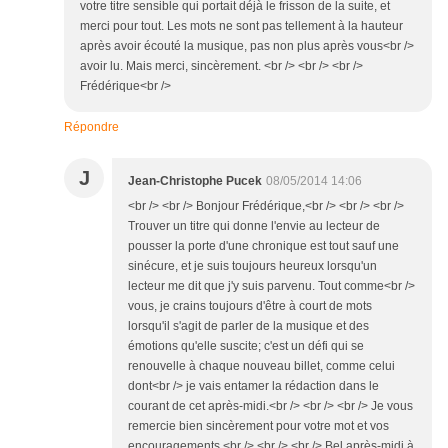
votre titre sensible qui portait déjà le frisson de la suite, et
merci pour tout. Les mots ne sont pas tellement à la hauteur
après avoir écouté la musique, pas non plus après vous<br />
avoir lu. Mais merci, sincèrement. <br /> <br /> <br />
Frédérique<br />
Répondre
J
Jean-Christophe Pucek
08/05/2014 14:06
<br /> <br /> Bonjour Frédérique,<br /> <br /> <br />
Trouver un titre qui donne l'envie au lecteur de
pousser la porte d'une chronique est tout sauf une
sinécure, et je suis toujours heureux lorsqu'un
lecteur me dit que j'y suis parvenu. Tout comme<br />
vous, je crains toujours d'être à court de mots
lorsqu'il s'agit de parler de la musique et des
émotions qu'elle suscite; c'est un défi qui se
renouvelle à chaque nouveau billet, comme celui
dont<br /> je vais entamer la rédaction dans le
courant de cet après-midi.<br /> <br /> <br /> Je vous
remercie bien sincèrement pour votre mot et vos
encouragements.<br /> <br /> <br /> Bel après-midi à