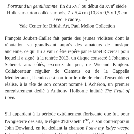
e
e
Portrait d'un gentilhomme
, fin du
ou début du
siècle
XVI
XVII
Huile sur carton collée sur bois, 7 x 5,4 cm (10,8 x 9,5 x 1,9 cm
avec le cadre),
Yale Center for British Art, Paul Mellon Collection
François Joubert-Caillet fait partie des jeunes violistes dont la
réputation va grandissant auprès des amateurs de musique
ancienne, ce qui lui a valu d'être repéré par le label Ricercar pour
lequel il a signé, à la rentrée 2013, un disque consacré à Johannes
Schenck aux côtés, excusez du peu, de Wieland Kuijken.
Collaborateur régulier de Clematis ou de la Cappella
Mediterranea, il endosse à son tour le rôle de chef d'ensemble et
réalise, à la tête de son consort nommé L'Achéron, un premier
enregistrement dédié à Anthony Holborne intitulé
The Fruit of
Love
.
S'il appartient à la période extrêmement florissante que fut, pour
ère
l'Angleterre des arts, le règne d'Elizabeth I
, si son contemporain
John Dowland, en lui dédiant la chanson
I saw my ladye weepe