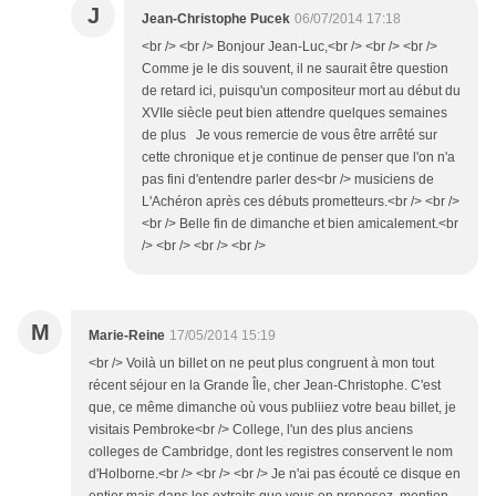
J
Jean-Christophe Pucek
06/07/2014 17:18
<br /> <br /> Bonjour Jean-Luc,<br /> <br /> <br />
Comme je le dis souvent, il ne saurait être question
de retard ici, puisqu'un compositeur mort au début du
XVIIe siècle peut bien attendre quelques semaines
de plus Je vous remercie de vous être arrêté sur
cette chronique et je continue de penser que l'on n'a
pas fini d'entendre parler des<br /> musiciens de
L'Achéron après ces débuts prometteurs.<br /> <br />
<br /> Belle fin de dimanche et bien amicalement.<br
/> <br /> <br /> <br />
M
Marie-Reine
17/05/2014 15:19
<br /> Voilà un billet on ne peut plus congruent à mon tout
récent séjour en la Grande Île, cher Jean-Christophe. C'est
que, ce même dimanche où vous publiiez votre beau billet, je
visitais Pembroke<br /> College, l'un des plus anciens
colleges de Cambridge, dont les registres conservent le nom
d'Holborne.<br /> <br /> <br /> Je n'ai pas écouté ce disque en
entier mais dans les extraits que vous en proposez, mention