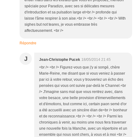
spéciale pour Paradizo, avec ses si délicates mesures
d'introduction et sa pulsation large et<br /> profonde qui
laisse l'âme respirer à son aise.<br /> <br /> <br /> <br /> With
sighes but not teares, je vous embrasse très
affectueusement. <br />
Répondre
J
Jean-Christophe Pucek
18/05/2014 21:45
<br /> <br /> Figurez-vous que j'y ai songé, chère
Marie-Reine, me disant que si vous veniez à passer
par ici à votre retour, vous y trouveriez un écho des
pensées qui vous ont suivie par-delà le Channel.<br
/> J'imagine sans mal que vous rentrez avec, dans
votre besace, une belle provision d'émerveillements
et d'émotions, tout comme ici, certain paon semé d'or
a été accueilli avec un sincère élan de<br /> bonheur
et de reconnaissance.<br /> <br /> <br /> Parmi les
chroniques à venir, au moins une nous fera traverser
une nouvelle fois la Manche, avec un répertoire et un
ensemble qui nous sont chers, à vous et à moi <br />