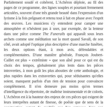
Parfaitement soudé et cohérent, L'Achéron déploie, au fil des
pages de ce programme, des lignes souples et pourtant fermement
articulées, souvent d'une très grande beauté dans l'expression d'un
lyrisme à la fois prégnant et retenu tout à fait en phase avec l'esprit
des œuvres. Les musiciens s'y entendent pour camper une
atmosphère et n'hésitent pas à user, par exemple, de la lenteur
dans une pièce comme
The Funeralls
qui apparaît sous leurs
archets comme une méditation sur la mort quand Savall, de son
côté, avait adopté l'optique plus descriptive d'une marche funèbre,
les deux options étant, à mon avis, défendables et
complémentaires. D'une manière générale, François Joubert-
Caillet est plus « extrémiste » que son aîné pour ce qui est du
choix des tempos, globalement plus lents dans les pièces
introverties, à mon goût les plus abouties de cette anthologie, et
plus rapides dans les extraverties qui, pour séduisantes qu'elles
soient, manquent parfois d'un rien de tension pour convaincre
complètement. Il n'en demeure pas moins qu'en termes
d'intelligence du répertoire, de maîtrise instrumentale et de coloris,
L'Achéron est à la hauteur des enjeux de ces pièces qui exigent de
leurs interprètes autant de finesse, de poésie que de sens de la