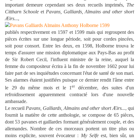
important demeure cependant ses deux recueils imprimés,
The
Cittharn Schoole
et
Pavans, Galliards, Almains and other short
Æirs...
,
publiés respectivement en 1597 et 1599 mais qui regroupent des
pièces écrites sur une longue période, soit pour cordes pincées,
soit pour consort. Entre les deux, en 1598, Holborne trouva le
temps d'assurer une mission diplomatique aux Pays-Bas au profit
de Sir Robert Cecil, l'influent ministre de la reine, auquel la
femme du compositeur écrira à la fin de novembre 1602 pour lui
faire part de ses inquiétudes concernant l'état de santé de son mari.
Ses alarmes étaient justifiées puisque ce dernier rendit l'âme entre
er
le 29 du même mois et le 1
décembre, des suites d'un
refroidissement apparemment contracté lors d'une nouvelle
ambassade.
Le recueil
Pavans, Galliards, Almains and other short Æirs...
, qui
fournit la matière de cette anthologie, se compose de 65 pièces,
dont 53 pavanes et gaillardes formant généralement couple, et des
allemandes. Nombre de ces morceaux portent un titre plus ou
moins explicite, souvent évocateur :
My Selfe
est, bien sûr, un