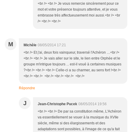
<br /> <br /> Je vous remercie sincèrement pour ce
mot et votre présence toujours attentive, et je vous
embrasse très affectueusement moi aussi.<br /> <br
/> <br /> <br />
M
Michèle
08/05/2014 17:21
<br /> Et j'ai, deux fois vainqueur, traversé l'Achéron ....<br />
<br /> <br /> Je vais aller sur le site, le lien entre Orphée et le
groupe m'intrigue toujours ... est-il voué à certaines musiques
?<br /> <br /> <br /> Celle-ci a su charmer, au sens fort !<br />
<br /> <br /> <br /> <br /> <br /> <br />
Répondre
J
Jean-Christophe Pucek
08/05/2014 19:56
<br /> <br /> De par sa constitution même, L'Achéron
va essentiellement se vouer à la musique du XVIIe
siècle, même si des élargissements et des
adaptations sont possibles, à l'image de ce qu'a fait