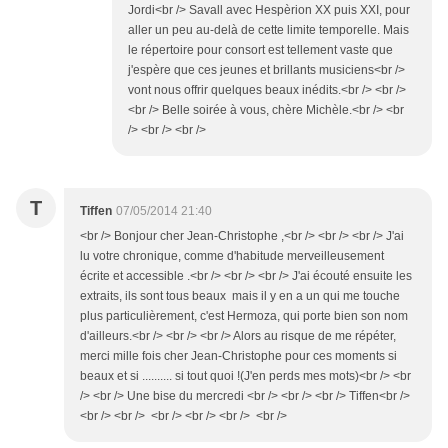
Jordi<br /> Savall avec Hespèrion XX puis XXI, pour
aller un peu au-delà de cette limite temporelle. Mais
le répertoire pour consort est tellement vaste que
j'espère que ces jeunes et brillants musiciens<br />
vont nous offrir quelques beaux inédits.<br /> <br />
<br /> Belle soirée à vous, chère Michèle.<br /> <br
/> <br /> <br />
T
Tiffen
07/05/2014 21:40
<br /> Bonjour cher Jean-Christophe ,<br /> <br /> <br /> J'ai
lu votre chronique, comme d'habitude merveilleusement
écrite et accessible .<br /> <br /> <br /> J'ai écouté ensuite les
extraits, ils sont tous beaux mais il y en a un qui me touche
plus particulièrement, c'est Hermoza, qui porte bien son nom
d'ailleurs.<br /> <br /> <br /> Alors au risque de me répéter,
merci mille fois cher Jean-Christophe pour ces moments si
beaux et si .......... si tout quoi !(J'en perds mes mots)<br /> <br
/> <br /> Une bise du mercredi <br /> <br /> <br /> Tiffen<br />
<br /> <br /> <br /> <br /> <br /> <br />