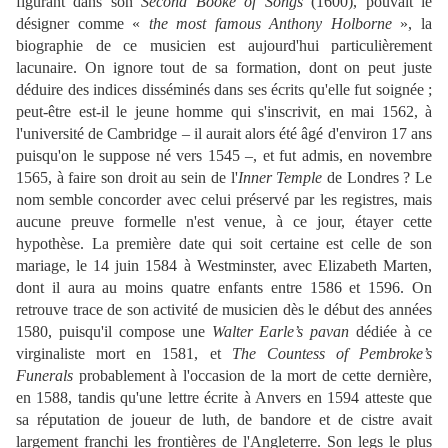
figurant dans son
Second Booke of Songs
(1600), pouvait le
désigner comme «
the most famous Anthony Holborne
», la
biographie de ce musicien est aujourd'hui particulièrement
lacunaire. On ignore tout de sa formation, dont on peut juste
déduire des indices disséminés dans ses écrits qu'elle fut soignée ;
peut-être est-il le jeune homme qui s'inscrivit, en mai 1562, à
l'université de Cambridge – il aurait alors été âgé d'environ 17 ans
puisqu'on le suppose né vers 1545 –, et fut admis, en novembre
1565, à faire son droit au sein de l'
Inner Temple
de Londres ? Le
nom semble concorder avec celui préservé par les registres, mais
aucune preuve formelle n'est venue, à ce jour, étayer cette
hypothèse. La première date qui soit certaine est celle de son
mariage, le 14 juin 1584 à Westminster, avec Elizabeth Marten,
dont il aura au moins quatre enfants entre 1586 et 1596. On
retrouve trace de son activité de musicien dès le début des années
1580, puisqu'il compose une
Walter Earle’s pavan
dédiée à ce
virginaliste mort en 1581, et
The Countess of Pembroke’s
Funerals
probablement à l'occasion de la mort de cette dernière,
en 1588, tandis qu'une lettre écrite à Anvers en 1594 atteste que
sa réputation de joueur de luth, de bandore et de cistre avait
largement franchi les frontières de l'Angleterre. Son legs le plus