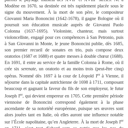
Modène en 1670, sa destinée est très rapidement placée sous le
signe du mouvement. À la mort de son père, le compositeur
Giovanni Maria Bononcini (1642-1678), il gagne Bologne où il
poursuit son éducation musicale auprès de Giovanni Paolo
Colonna (1637-1695). Violoniste, chanteur, mais surtout
violoncelliste, engagé pour ces compétences à San Petronio, puis
à San Giovanni in Monte, le jeune Bononcini publie, dès 1685,
son premier recueil de sonates en trio, puis compose deux
oratorios (1687 et 1688) et quatre messes à double chœur (1688).
En 1691, il entre au service de la famille Colonna à Rome, où il
crée six
serenate
, un oratorio et au moins trois (peut-être cinq)
er
opéras. Nommé dès 1697 à la cour de Léopold I
à Vienne, il
séjourne dans la capitale autrichienne de 1698 à 1711, composant
beaucoup et gagnant la faveur du fils de son employeur, le futur
er
Joseph I
, qui devient empereur en 1705. Cette première période
viennoise de Bononcini correspond également à la phase
ascendante de sa notoriété européenne, puisque ses œuvres sont
alors jouées tant en Italie, où elles auront une influence notable
er
sur l’École napolitaine, qu’en Angleterre. À la mort de Joseph I