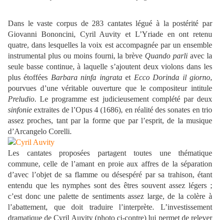
Dans le vaste corpus de 283 cantates légué à la postérité par
Giovanni Bononcini, Cyril Auvity et L’Yriade en ont retenu
quatre, dans lesquelles la voix est accompagnée par un ensemble
instrumental plus ou moins fourni, la brève
Quando parli
avec la
seule basse continue, à laquelle s’ajoutent deux violons dans les
plus étoffées
Barbara ninfa ingrata
et
Ecco Dorinda il giorno
,
pourvues d’une véritable ouverture que le compositeur intitule
Preludio
. Le programme est judicieusement complété par deux
sinfonie
extraites de l’Opus 4 (1686), en réalité des sonates en trio
assez proches, tant par la forme que par l’esprit, de la musique
d’Arcangelo Corelli.
Les cantates proposées partagent toutes une thématique
commune, celle de l’amant en proie aux affres de la séparation
d’avec l’objet de sa flamme ou désespéré par sa trahison, étant
entendu que les nymphes sont des êtres souvent assez légers ;
c’est donc une palette de sentiments assez large, de la colère à
l’abattement, que doit traduire l’interprète. L’investissement
dramatique de Cyril Auvity (photo ci-contre) lui permet de relever