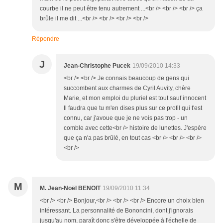
courbe il ne peut être tenu autrement ...<br /> <br /> <br /> ça
brûle il me dit ...<br /> <br /> <br /> <br />
Répondre
J
Jean-Christophe Pucek
19/09/2010 14:33
<br /> <br /> Je connais beaucoup de gens qui
succombent aux charmes de Cyril Auvity, chère
Marie, et mon emploi du pluriel est tout sauf innocent
Il faudra que tu m'en dises plus sur ce profil qui t'est
connu, car j'avoue que je ne vois pas trop - un
comble avec cette<br /> histoire de lunettes. J'espère
que ça n'a pas brûlé, en tout cas <br /> <br /> <br />
<br />
M
M. Jean-Noël BENOIT
19/09/2010 11:34
<br /> <br /> Bonjour,<br /> <br /> <br /> Encore un choix bien
intéressant. La personnalité de Bononcini, dont j'ignorais
jusqu'au nom, paraît donc s'être développée à l'échelle de