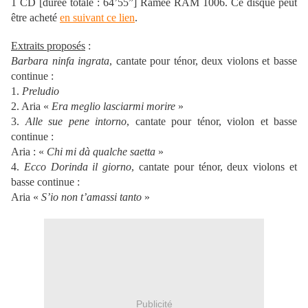
1 CD [durée totale : 64’55”] Ramée RAM 1006. Ce disque peut
être acheté
en suivant ce lien
.
Extraits proposés
:
Barbara ninfa ingrata
, cantate pour ténor, deux violons et basse
continue :
1.
Preludio
2. Aria «
Era meglio lasciarmi morire
»
3.
Alle sue pene intorno
, cantate pour ténor, violon et basse
continue :
Aria : «
Chi mi dà qualche saetta
»
4.
Ecco Dorinda il giorno
, cantate pour ténor, deux violons et
basse continue :
Aria «
S’io non t’amassi tanto
»
Publicité