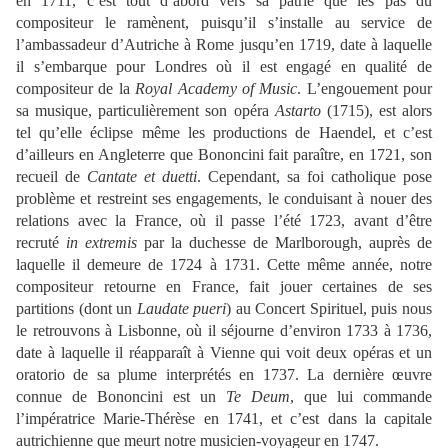
en 1711, c’est tout d’abord vers sa patrie que les pas du
compositeur le ramènent, puisqu’il s’installe au service de
l’ambassadeur d’Autriche à Rome jusqu’en 1719, date à laquelle
il s’embarque pour Londres où il est engagé en qualité de
compositeur de la
Royal Academy of Music
. L’engouement pour
sa musique, particulièrement son opéra
Astarto
(1715), est alors
tel qu’elle éclipse même les productions de Haendel, et c’est
d’ailleurs en Angleterre que Bononcini fait paraître, en 1721, son
recueil de
Cantate et duetti
. Cependant, sa foi catholique pose
problème et restreint ses engagements, le conduisant à nouer des
relations avec la France, où il passe l’été 1723, avant d’être
recruté
in extremis
par la duchesse de Marlborough, auprès de
laquelle il demeure de 1724 à 1731. Cette même année, notre
compositeur retourne en France, fait jouer certaines de ses
partitions (dont un
Laudate pueri
) au Concert Spirituel, puis nous
le retrouvons à Lisbonne, où il séjourne d’environ 1733 à 1736,
date à laquelle il réapparaît à Vienne qui voit deux opéras et un
oratorio de sa plume interprétés en 1737. La dernière œuvre
connue de Bononcini est un
Te Deum
, que lui commande
l’impératrice Marie-Thérèse en 1741, et c’est dans la capitale
autrichienne que meurt notre musicien-voyageur en 1747.