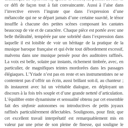
ce défi de façon tout à fait convaincante. Aussi à l’aise dans
l’invective envers l’ingrate que dans l’expression d’une
mélancolie qui ne se départ jamais d’une certaine suavité, le ténor
insuffle à chacune des petites scènes composant les cantates
beaucoup de vie et de caractère. Chaque pièce est portée avec une
belle théâtralité, tempérée par une sobriété dans l’expression dans
laquelle il est loisible de voir un héritage de la pratique de la
musique baroque française et qui évite tout débordement excessif,
malvenu dans une musique pensée pour des auditoires raffinés.
La voix est belle, solaire par instants, richement timbrée, avec, en
particulier, de magnifiques teintes mordorées dans les passages
élégiaques. L’Yriade n’est pas en reste et ses instrumentistes ne se
contentent pas d’offrir un écrin, aussi brillant soit-il, au chanteur ;
ils instaurent avec lui un véritable dialogue, en déployant un
discours à la fois très souple et d’une grande netteté d’articulation.
L’équilibre entre dynamisme et sensualité obtenu par cet ensemble
fait des
sinfonie
autonomes ou introductives de petits joyaux
raffinés particulièrement délectables. Soulignons, pour finir, que
cet excellent travail interprétatif est remarquablement mis en
valeur par une prise de son pleine de finesse, qui souligne le