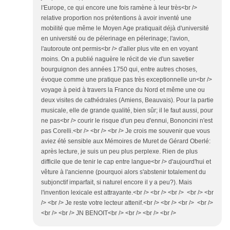
l'Europe, ce qui encore une fois ramène à leur très<br />
relative proportion nos prétentions à avoir inventé une
mobilité que même le Moyen Age pratiquait déjà d'université
en université ou de pélerinage en pélerinage; l'avion,
l'autoroute ont permis<br /> d'aller plus vite en en voyant
moins. On a publié naguère le récit de vie d'un savetier
bourguignon des années 1750 qui, entre autres choses,
évoque comme une pratique pas très exceptionnelle un<br />
voyage à peid à travers la France du Nord et même une ou
deux visites de cathédrales (Amiens, Beauvais). Pour la partie
musicale, elle de grande qualité, bien sûr; il le faut aussi, pour
ne pas<br /> courir le risque d'un peu d'ennui, Bononcini n'est
pas Corelli.<br /> <br /> <br /> Je crois me souvenir que vous
aviez été sensible aux Mémoires de Muret de Gérard Oberlé:
après lecture, je suis un peu plus perplexe. Rien de plus
difficile que de tenir le cap entre langue<br /> d'aujourd'hui et
vêture à l'ancienne (pourquoi alors s'abstenir totalement du
subjonctif imparfait, si naturel encore il y a peu?). Mais
l'invention lexicale est attrayante.<br /> <br /> <br /> <br /> <br
/> <br /> Je reste votre lecteur attenif.<br /> <br /> <br /> <br />
<br /> <br /> JN BENOIT<br /> <br /> <br /> <br />