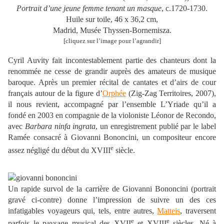
Portrait d’une jeune femme tenant un masque
, c.1720-1730.
Huile sur toile, 46 x 36,2 cm,
Madrid, Musée Thyssen-Bornemisza.
[cliquez sur l’image pour l’agrandir]
Cyril Auvity fait incontestablement partie des chanteurs dont la
renommée ne cesse de grandir auprès des amateurs de musique
baroque. Après un premier récital de cantates et d’airs de cour
français autour de la figure d’
Orphée
(Zig-Zag Territoires, 2007),
il nous revient, accompagné par l’ensemble L’Yriade qu’il a
fondé en 2003 en compagnie de la violoniste Léonor de Recondo,
avec
Barbara ninfa ingrata
, un enregistrement publié par le label
Ramée consacré à Giovanni Bononcini, un compositeur encore
e
assez négligé du début du XVIII
siècle.
Un rapide survol de la carrière de Giovanni Bononcini (portrait
gravé ci-contre) donne l’impression de suivre un des ces
infatigables voyageurs qui, tels, entre autres,
Matteis
, traversent
e
e
parfois le paysage musical des XVII
et XVIII
siècles. Né à