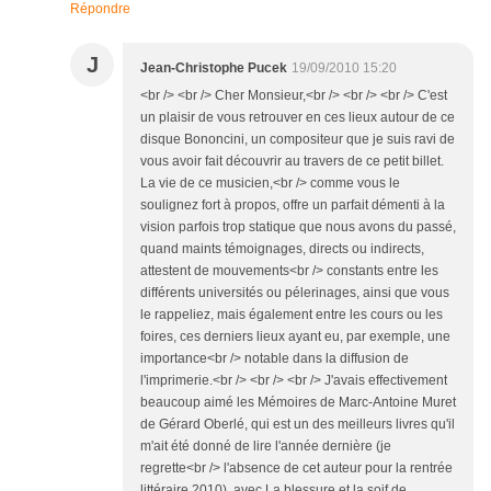
Répondre
J
Jean-Christophe Pucek
19/09/2010 15:20
<br /> <br /> Cher Monsieur,<br /> <br /> <br /> C'est
un plaisir de vous retrouver en ces lieux autour de ce
disque Bononcini, un compositeur que je suis ravi de
vous avoir fait découvrir au travers de ce petit billet.
La vie de ce musicien,<br /> comme vous le
soulignez fort à propos, offre un parfait démenti à la
vision parfois trop statique que nous avons du passé,
quand maints témoignages, directs ou indirects,
attestent de mouvements<br /> constants entre les
différents universités ou pélerinages, ainsi que vous
le rappeliez, mais également entre les cours ou les
foires, ces derniers lieux ayant eu, par exemple, une
importance<br /> notable dans la diffusion de
l'imprimerie.<br /> <br /> <br /> J'avais effectivement
beaucoup aimé les Mémoires de Marc-Antoine Muret
de Gérard Oberlé, qui est un des meilleurs livres qu'il
m'ait été donné de lire l'année dernière (je
regrette<br /> l'absence de cet auteur pour la rentrée
littéraire 2010), avec La blessure et la soif de