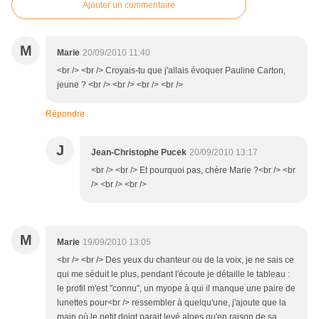
Ajouter un commentaire
M
Marie
20/09/2010 11:40
<br /> <br /> Croyais-tu que j'allais évoquer Pauline Carton,
jeune ? <br /> <br /> <br /> <br />
Répondre
J
Jean-Christophe Pucek
20/09/2010 13:17
<br /> <br /> Et pourquoi pas, chère Marie ?<br /> <br
/> <br /> <br />
M
Marie
19/09/2010 13:05
<br /> <br /> Des yeux du chanteur ou de la voix, je ne sais ce
qui me séduit le plus, pendant l'écoute je détaille le tableau :
le profil m'est "connu", un myope à qui il manque une paire de
lunettes pour<br /> ressembler à quelqu'une, j'ajoute que la
main où le petit doigt parait levé aloes qu'en raison de sa