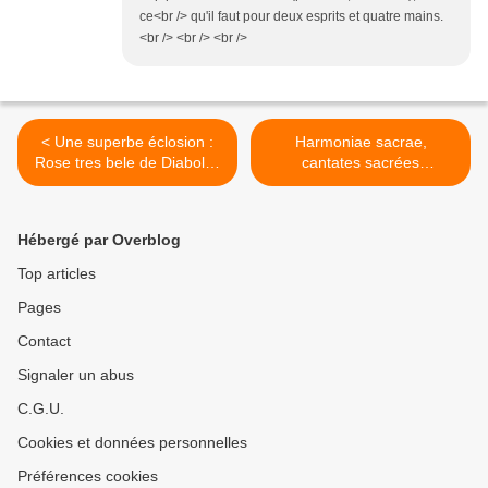
ce<br /> qu'il faut pour deux esprits et quatre mains.
<br /> <br /> <br />
< Une superbe éclosion :
Harmoniae sacrae,
Rose tres bele de Diabolus
cantates sacrées
in Musica
allemandes du XVIIe siècle
par L'Armonia sonora >
Hébergé par Overblog
Top articles
Pages
Contact
Signaler un abus
C.G.U.
Cookies et données personnelles
Préférences cookies