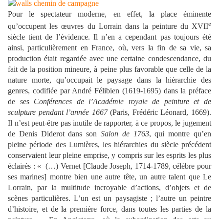
Pour le spectateur moderne, en effet, la place éminente
e
qu’occupent les œuvres du Lorrain dans la peinture du XVII
siècle tient de l’évidence. Il n’en a cependant pas toujours été
ainsi, particulièrement en France, où, vers la fin de sa vie, sa
production était regardée avec une certaine condescendance, du
fait de la position mineure, à peine plus favorable que celle de la
nature morte, qu’occupait le paysage dans la hiérarchie des
genres, codifiée par André Félibien (1619-1695) dans la préface
de ses
Conférences de l’Académie royale de peinture et de
sculpture pendant l’année 1667
(Paris, Frédéric Léonard, 1669).
Il n’est peut-être pas inutile de rapporter, à ce propos, le jugement
de Denis Diderot dans son
Salon de 1763
, qui montre qu’en
pleine période des Lumières, les hiérarchies du siècle précédent
conservaient leur pleine emprise, y compris sur les esprits les plus
éclairés : « (…) Vernet [Claude Joseph, 1714-1789, célèbre pour
ses marines] montre bien une autre tête, un autre talent que Le
Lorrain, par la multitude incroyable d’actions, d’objets et de
scènes particulières. L’un est un paysagiste ; l’autre un peintre
d’histoire, et de la première force, dans toutes les parties de la