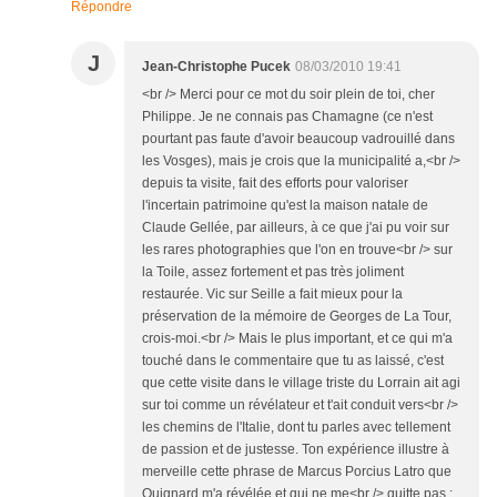
Répondre
J
Jean-Christophe Pucek
08/03/2010 19:41
<br /> Merci pour ce mot du soir plein de toi, cher
Philippe. Je ne connais pas Chamagne (ce n'est
pourtant pas faute d'avoir beaucoup vadrouillé dans
les Vosges), mais je crois que la municipalité a,<br />
depuis ta visite, fait des efforts pour valoriser
l'incertain patrimoine qu'est la maison natale de
Claude Gellée, par ailleurs, à ce que j'ai pu voir sur
les rares photographies que l'on en trouve<br /> sur
la Toile, assez fortement et pas très joliment
restaurée. Vic sur Seille a fait mieux pour la
préservation de la mémoire de Georges de La Tour,
crois-moi.<br /> Mais le plus important, et ce qui m'a
touché dans le commentaire que tu as laissé, c'est
que cette visite dans le village triste du Lorrain ait agi
sur toi comme un révélateur et t'ait conduit vers<br />
les chemins de l'Italie, dont tu parles avec tellement
de passion et de justesse. Ton expérience illustre à
merveille cette phrase de Marcus Porcius Latro que
Quignard m'a révélée et qui ne me<br /> quitte pas :