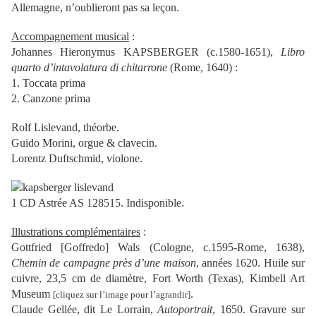
Allemagne, n’oublieront pas sa leçon.
Accompagnement musical
:
Johannes Hieronymus KAPSBERGER (c.1580-1651),
Libro
quarto d’intavolatura di chitarrone
(Rome, 1640) :
1. Toccata prima
2. Canzone prima
Rolf Lislevand, théorbe.
Guido Morini, orgue & clavecin.
Lorentz Duftschmid, violone.
1 CD Astrée AS 128515. Indisponible.
Illustrations complémentaires
:
Gottfried [Goffredo] Wals (Cologne, c.1595-Rome, 1638),
Chemin de campagne près d’une maison
, années 1620. Huile sur
cuivre, 23,5 cm de diamètre, Fort Worth (Texas), Kimbell Art
Museum
.
[cliquez sur l’image pour l’agrandir]
Claude Gellée, dit Le Lorrain,
Autoportrait
, 1650. Gravure sur