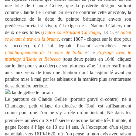
une toile de Claude Gellée, que la postérité désigne surtout
comme Claude Le Lorrain. Si rien ne confirme cette anecdote, la
conscience de la dette du peintre britannique envers son
prédécesseur était si vive qu’il exigea de la National Gallery que
deux de ses toiles (
Didon construisant Carthage
, 1815, et
Soleil
se levant à travers la brume
, avant 1807 - cliquez sur le titre pour
y accéder) qu’il lui léguait fussent accrochées entre
L’embarquement de la reine de Saba
et le
Paysage avec le
mariage d’Isaac et Rebecca
(tous deux peints en 1648, cliquez
sur le titre pour y accéder) de son glorieux aîné. Turner réaffirmait
ainsi aux yeux de tous une filiation dont la légitimité avait pu
paraître mise à mal par les tableaux à la manière plus aventureuse
de sa dernière période.
Le parcours de Claude Gellée (portrait gravé ci-contre), né à
Chamagne, petit village du diocèse de Toul, est suffisamment
connu pour que l’on ne s’y arrête qu’un instant. Né dans les
e
premières années du XVII
siècle dans une famille très humble, il
gagne Rome à l’âge de 13 ou 14 ans. À l’exception d’un séjour
napolitain vers 1619-1620, où l’on pense, à mon avis avec raison