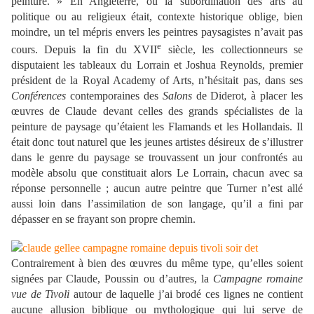
peinture. » En Angleterre, où la subordination des arts au
politique ou au religieux était, contexte historique oblige, bien
moindre, un tel mépris envers les peintres paysagistes n’avait pas
e
cours. Depuis la fin du XVII
siècle, les collectionneurs se
disputaient les tableaux du Lorrain et Joshua Reynolds, premier
président de la Royal Academy of Arts, n’hésitait pas, dans ses
Conférences
contemporaines des
Salons
de Diderot, à placer les
œuvres de Claude devant celles des grands spécialistes de la
peinture de paysage qu’étaient les Flamands et les Hollandais. Il
était donc tout naturel que les jeunes artistes désireux de s’illustrer
dans le genre du paysage se trouvassent un jour confrontés au
modèle absolu que constituait alors Le Lorrain, chacun avec sa
réponse personnelle ; aucun autre peintre que Turner n’est allé
aussi loin dans l’assimilation de son langage, qu’il a fini par
dépasser en se frayant son propre chemin.
Contrairement à bien des œuvres du même type, qu’elles soient
signées par Claude, Poussin ou d’autres, la
Campagne romaine
vue de Tivoli
autour de laquelle j’ai brodé ces lignes ne contient
aucune allusion biblique ou mythologique qui lui serve de