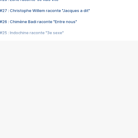
#27 : Christophe Willem raconte "Jacques a dit"
#26 : Chimène Badi raconte "Entre nous"
#25 : Indochine raconte "3e sexe"
#24 : Zaho raconte "C'est chelou"
#23 : Patrick Bruel raconte "Au café des délices"
#22 : Kyo raconte "Le chemin"
#21 : Nolwenn Leroy raconte "Cassé"
#20 : Patrick Hernandez raconte "Born to be alive"
#19 : Lorie raconte "Près de moi"
#18 : Michael Jones raconte "A nos actes manqués" (avec Jean-Jacque
#17 : Khaled raconte "Aïcha"
#16 : Corneille raconte "Parce qu'on vient de loin"