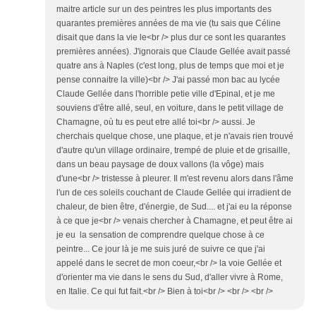
maitre article sur un des peintres les plus importants des
quarantes premières années de ma vie (tu sais que Céline
disait que dans la vie le<br /> plus dur ce sont les quarantes
premières années). J'ignorais que Claude Gellée avait passé
quatre ans à Naples (c'est long, plus de temps que moi et je
pense connaitre la ville)<br /> J'ai passé mon bac au lycée
Claude Gellée dans l'horrible petie ville d'Epinal, et je me
souviens d'être allé, seul, en voiture, dans le petit village de
Chamagne, où tu es peut etre allé toi<br /> aussi. Je
cherchais quelque chose, une plaque, et je n'avais rien trouvé
d'autre qu'un village ordinaire, trempé de pluie et de grisaille,
dans un beau paysage de doux vallons (la vôge) mais
d'une<br /> tristesse à pleurer. Il m'est revenu alors dans l'âme
l'un de ces soleils couchant de Claude Gellée qui irradient de
chaleur, de bien être, d'énergie, de Sud.... et j'ai eu la réponse
à ce que je<br /> venais chercher à Chamagne, et peut être ai
je eu la sensation de comprendre quelque chose à ce
peintre... Ce jour là je me suis juré de suivre ce que j'ai
appelé dans le secret de mon coeur,<br /> la voie Gellée et
d'orienter ma vie dans le sens du Sud, d'aller vivre à Rome,
en Italie. Ce qui fut fait.<br /> Bien à toi<br /> <br /> <br />