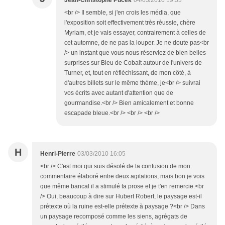
Jean-Christophe Pucek
04/03/2010 19:33
<br /> Il semble, si j'en crois les média, que
l'exposition soit effectivement très réussie, chère
Myriam, et je vais essayer, contrairement à celles de
cet automne, de ne pas la louper. Je ne doute pas<br
/> un instant que vous nous réserviez de bien belles
surprises sur Bleu de Cobalt autour de l'univers de
Turner, et, tout en réfléchissant, de mon côté, à
d'autres billets sur le même thème, je<br /> suivrai
vos écrits avec autant d'attention que de
gourmandise.<br /> Bien amicalement et bonne
escapade bleue.<br /> <br /> <br />
H
Henri-Pierre
03/03/2010 16:05
<br /> C'est moi qui suis désolé de la confusion de mon
commentaire élaboré entre deux agitations, mais bon je vois
que même bancal il a stimulé ta prose et je t'en remercie.<br
/> Oui, beaucoup à dire sur Hubert Robert, le paysage est-il
prétexte où la ruine est-elle prétexte à paysage ?<br /> Dans
un paysage recomposé comme les siens, agrégats de