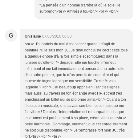
"La pensée d'un homme s'arrête là où le soleil le
surprend".<br /> Amitiés à toi.<br /> <br /> <br />
G
Ghislaine
07/03/2010 00:03
<br /> J'ai parfois du mal à me lancer quand il s'agit de
peinture, tu le sais mon JC. Je dirai donc juste ceci : cette toile
a quelque-chose d'à la fois simple et somptueux dans la
lumière qu'elle<br /> dégage. Elle me touche, m'émeut
infiniment et me fait immédiatement penser à une autre toile,
d'un autre peintre, que tu m'as permis de connaître et qui
touche de façon identique ma sensibilité. Tu<br /> vois
laquelle ? <br /> J'ai beaucoup appris en lisant tes lignes
mais aussi au travers de ton échange avec HP, et c'est très
enrichissant un billet qui se prolonge ainsi.<br /> Quant à ton
illustration musicale, si tu savais combien cette musique me
fait vibrer ! De plus, l'interprétation est remarquable, chaque
instrument est parfaitement à sa place, créant ainsi une<br />
belle harmonie . Dommage, vraiment, que cet enregistrement
ne soit plus disponible.<br /> Je t'embrasse fort mon JC, très
fort.<br /> <br /> <br />