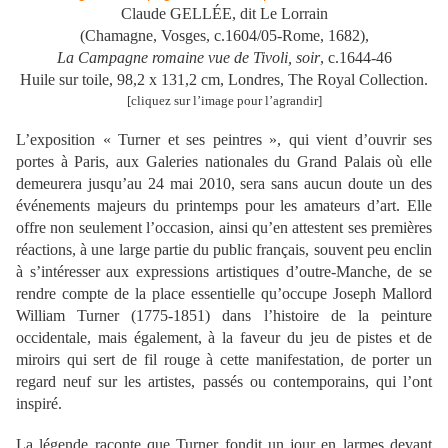
Claude GELLÉE, dit Le Lorrain
(Chamagne, Vosges, c.1604/05-Rome, 1682),
La Campagne romaine vue de Tivoli, soir
, c.1644-46
Huile sur toile, 98,2 x 131,2 cm, Londres, The Royal Collection.
[cliquez sur l’image pour l’agrandir]
L’exposition « Turner et ses peintres », qui vient d’ouvrir ses
portes à Paris, aux Galeries nationales du Grand Palais où elle
demeurera jusqu’au 24 mai 2010, sera sans aucun doute un des
événements majeurs du printemps pour les amateurs d’art. Elle
offre non seulement l’occasion, ainsi qu’en attestent ses premières
réactions, à une large partie du public français, souvent peu enclin
à s’intéresser aux expressions artistiques d’outre-Manche, de se
rendre compte de la place essentielle qu’occupe Joseph Mallord
William Turner (1775-1851) dans l’histoire de la peinture
occidentale, mais également, à la faveur du jeu de pistes et de
miroirs qui sert de fil rouge à cette manifestation, de porter un
regard neuf sur les artistes, passés ou contemporains, qui l’ont
inspiré.
La légende raconte que Turner fondit un jour en larmes devant