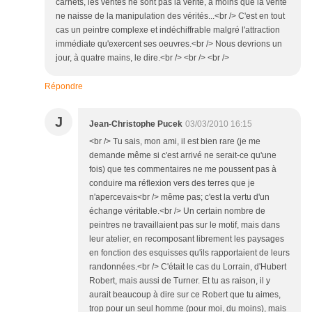
carnets, les vérités ne sont pas la vérité, à moins que la vérité
ne naisse de la manipulation des vérités...<br /> C'est en tout
cas un peintre complexe et indéchiffrable malgré l'attraction
immédiate qu'exercent ses oeuvres.<br /> Nous devrions un
jour, à quatre mains, le dire.<br /> <br /> <br />
Répondre
J
Jean-Christophe Pucek
03/03/2010 16:15
<br /> Tu sais, mon ami, il est bien rare (je me
demande même si c'est arrivé ne serait-ce qu'une
fois) que tes commentaires ne me poussent pas à
conduire ma réflexion vers des terres que je
n'apercevais<br /> même pas; c'est la vertu d'un
échange véritable.<br /> Un certain nombre de
peintres ne travaillaient pas sur le motif, mais dans
leur atelier, en recomposant librement les paysages
en fonction des esquisses qu'ils rapportaient de leurs
randonnées.<br /> C'était le cas du Lorrain, d'Hubert
Robert, mais aussi de Turner. Et tu as raison, il y
aurait beaucoup à dire sur ce Robert que tu aimes,
trop pour un seul homme (pour moi, du moins), mais