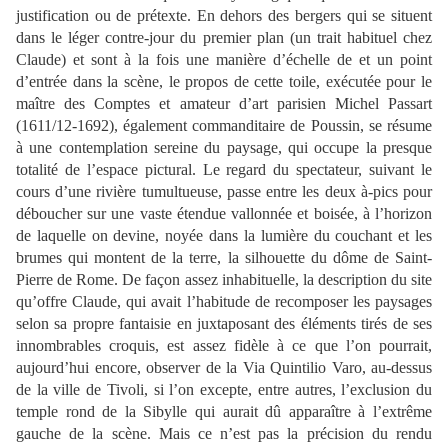
justification ou de prétexte. En dehors des bergers qui se situent
dans le léger contre-jour du premier plan (un trait habituel chez
Claude) et sont à la fois une manière d’échelle de et un point
d’entrée dans la scène, le propos de cette toile, exécutée pour le
maître des Comptes et amateur d’art parisien Michel Passart
(1611/12-1692), également commanditaire de Poussin, se résume
à une contemplation sereine du paysage, qui occupe la presque
totalité de l’espace pictural. Le regard du spectateur, suivant le
cours d’une rivière tumultueuse, passe entre les deux à-pics pour
déboucher sur une vaste étendue vallonnée et boisée, à l’horizon
de laquelle on devine, noyée dans la lumière du couchant et les
brumes qui montent de la terre, la silhouette du dôme de Saint-
Pierre de Rome. De façon assez inhabituelle, la description du site
qu’offre Claude, qui avait l’habitude de recomposer les paysages
selon sa propre fantaisie en juxtaposant des éléments tirés de ses
innombrables croquis, est assez fidèle à ce que l’on pourrait,
aujourd’hui encore, observer de la Via Quintilio Varo, au-dessus
de la ville de Tivoli, si l’on excepte, entre autres, l’exclusion du
temple rond de la Sibylle qui aurait dû apparaître à l’extrême
gauche de la scène. Mais ce n’est pas la précision du rendu