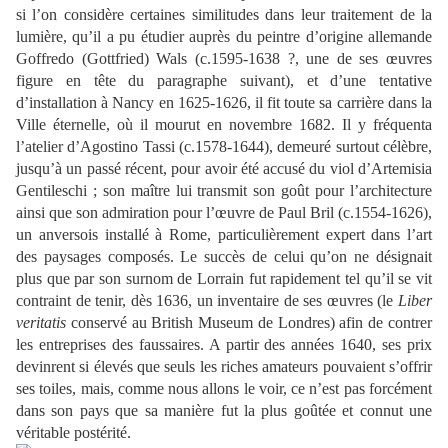
si l’on considère certaines similitudes dans leur traitement de la
lumière, qu’il a pu étudier auprès du peintre d’origine allemande
Goffredo (Gottfried) Wals (c.1595-1638 ?, une de ses œuvres
figure en tête du paragraphe suivant), et d’une tentative
d’installation à Nancy en 1625-1626, il fit toute sa carrière dans la
Ville éternelle, où il mourut en novembre 1682. Il y fréquenta
l’atelier d’Agostino Tassi (c.1578-1644), demeuré surtout célèbre,
jusqu’à un passé récent, pour avoir été accusé du viol d’Artemisia
Gentileschi ; son maître lui transmit son goût pour l’architecture
ainsi que son admiration pour l’œuvre de Paul Bril (c.1554-1626),
un anversois installé à Rome, particulièrement expert dans l’art
des paysages composés. Le succès de celui qu’on ne désignait
plus que par son surnom de Lorrain fut rapidement tel qu’il se vit
contraint de tenir, dès 1636, un inventaire de ses œuvres (le
Liber
veritatis
conservé au British Museum de Londres) afin de contrer
les entreprises des faussaires. A partir des années 1640, ses prix
devinrent si élevés que seuls les riches amateurs pouvaient s’offrir
ses toiles, mais, comme nous allons le voir, ce n’est pas forcément
dans son pays que sa manière fut la plus goûtée et connut une
véritable postérité.