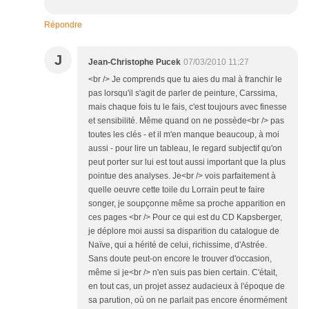
Répondre
J
Jean-Christophe Pucek
07/03/2010 11:27
<br /> Je comprends que tu aies du mal à franchir le
pas lorsqu'il s'agit de parler de peinture, Carssima,
mais chaque fois tu le fais, c'est toujours avec finesse
et sensibilité. Même quand on ne possède<br /> pas
toutes les clés - et il m'en manque beaucoup, à moi
aussi - pour lire un tableau, le regard subjectif qu'on
peut porter sur lui est tout aussi important que la plus
pointue des analyses. Je<br /> vois parfaitement à
quelle oeuvre cette toile du Lorrain peut te faire
songer, je soupçonne même sa proche apparition en
ces pages <br /> Pour ce qui est du CD Kapsberger,
je déplore moi aussi sa disparition du catalogue de
Naïve, qui a hérité de celui, richissime, d'Astrée.
Sans doute peut-on encore le trouver d'occasion,
même si je<br /> n'en suis pas bien certain. C'était,
en tout cas, un projet assez audacieux à l'époque de
sa parution, où on ne parlait pas encore énormément