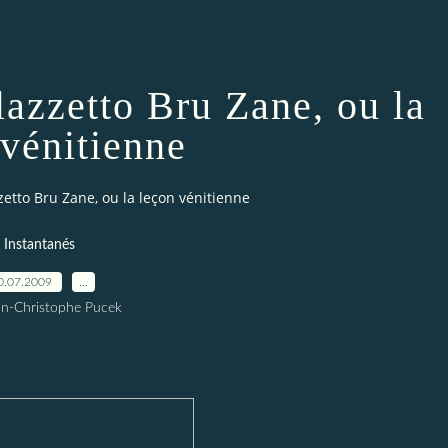
lazzetto Bru Zane, ou la
 vénitienne
zzetto Bru Zane, ou la leçon vénitienne
Instantanés
0.07.2009
…
an-Christophe Pucek