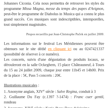
Johannes Ciconia. Cela nous permettra de retrouver les styles du
programme
Missa Magna
,
messe du temps des papes d'Avignon
,
peut-être le programme de Diabolus in Musica qui a connu le plus
grand succès. Ces musiques sont indescriptibles, intemporelles,
tout simplement magistrales.
Propos recueillis par Jean-Christophe Puček en juillet 2009.
Les informations sur le festival Les Méridiennes peuvent être
obtenues sur le site dédié
en cliquant ici
ou au 0247421337
(possibilité de réserver à ce numéro).
Les concerts, suivis d'une dégustation de produits locaux, se
dérouleront en la salle Ockeghem, 15 place Châteauneuf, à Tours
du 15 au 24 juillet 2009, chaque jour entre 11h45 et 14h00. Prix
de la place : 5€, Pass 5 concerts : 20€.
Illustrations musicales
:
e
1. Anonyme anglais, XIV
siècle :
Salve Regina
, conduit à 3
2. Guillaume Du Fay (c.1397 ?-1474) :
Franc cuer gentil
,
rondeau
e