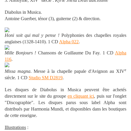
3. Anonyme, XIV
siècle :
Kyrie Jhesu Deus dulcissime
Diabolus in Musica.
Antoine Guerber, ténor (3), guiterne (2) & direction.
Honi soit qui mal y pense !
Polyphonies des chapelles royales
anglaises (1328-1410). 1 CD
Alpha 022
.
Mille Bonjours !
Chansons de Guillaume Du Fay. 1 CD
Alpha
116
.
e
Missa magna
. Messe à la chapelle papale d'Avignon au XIV
siècle. 1 CD
Studio SM D2819
.
Les disques de Diabolus in Musica peuvent être achetés
directement sur le site du groupe
en cliquant ici
, puis sur l'onglet
"Discographie". Les disques parus sous label Alpha sont
distribués par Harmonia Mundi, et disponibles dans les boutiques
de cette enseigne.
Illustrations
: