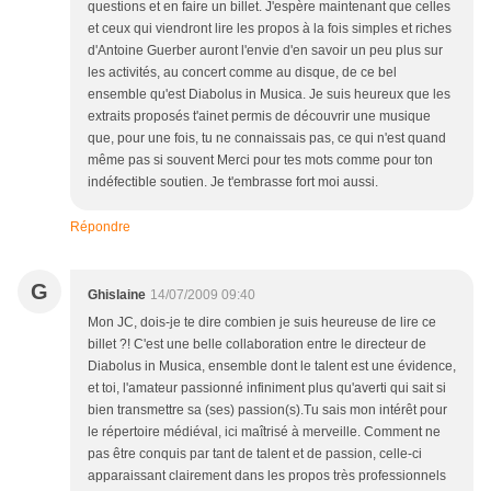
questions et en faire un billet. J'espère maintenant que celles
et ceux qui viendront lire les propos à la fois simples et riches
d'Antoine Guerber auront l'envie d'en savoir un peu plus sur
les activités, au concert comme au disque, de ce bel
ensemble qu'est Diabolus in Musica. Je suis heureux que les
extraits proposés t'ainet permis de découvrir une musique
que, pour une fois, tu ne connaissais pas, ce qui n'est quand
même pas si souvent Merci pour tes mots comme pour ton
indéfectible soutien. Je t'embrasse fort moi aussi.
Répondre
G
Ghislaine
14/07/2009 09:40
Mon JC, dois-je te dire combien je suis heureuse de lire ce
billet ?! C'est une belle collaboration entre le directeur de
Diabolus in Musica, ensemble dont le talent est une évidence,
et toi, l'amateur passionné infiniment plus qu'averti qui sait si
bien transmettre sa (ses) passion(s).Tu sais mon intérêt pour
le répertoire médiéval, ici maîtrisé à merveille. Comment ne
pas être conquis par tant de talent et de passion, celle-ci
apparaissant clairement dans les propos très professionnels