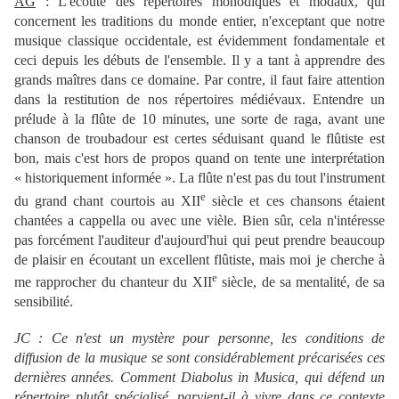
AG
: L'écoute des répertoires monodiques et modaux, qui
concernent les traditions du monde entier, n'exceptant que notre
musique classique occidentale, est évidemment fondamentale et
ceci depuis les débuts de l'ensemble. Il y a tant à apprendre des
grands maîtres dans ce domaine. Par contre, il faut faire attention
dans la restitution de nos répertoires médiévaux. Entendre un
prélude à la flûte de 10 minutes, une sorte de raga, avant une
chanson de troubadour est certes séduisant quand le flûtiste est
bon, mais c'est hors de propos quand on tente une interprétation
« historiquement informée ». La flûte n'est pas du tout l'instrument
e
du grand chant courtois au XII
siècle et ces chansons étaient
chantées a cappella ou avec une vièle. Bien sûr, cela n'intéresse
pas forcément l'auditeur d'aujourd'hui qui peut prendre beaucoup
de plaisir en écoutant un excellent flûtiste, mais moi je cherche à
e
me rapprocher du chanteur du XII
siècle, de sa mentalité, de sa
sensibilité.
JC : Ce n'est un mystère pour personne, les conditions de
diffusion de la musique se sont considérablement précarisées ces
dernières années. Comment Diabolus in Musica, qui défend un
répertoire plutôt spécialisé, parvient-il à vivre dans ce contexte