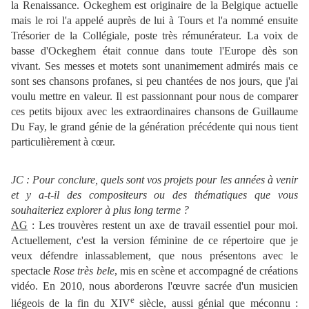
la Renaissance. Ockeghem est originaire de la Belgique actuelle
mais le roi l'a appelé auprès de lui à Tours et l'a nommé ensuite
Trésorier de la Collégiale, poste très rémunérateur. La voix de
basse d'Ockeghem était connue dans toute l'Europe dès son
vivant. Ses messes et motets sont unanimement admirés mais ce
sont ses chansons profanes, si peu chantées de nos jours, que j'ai
voulu mettre en valeur. Il est passionnant pour nous de comparer
ces petits bijoux avec les extraordinaires chansons de Guillaume
Du Fay, le grand génie de la génération précédente qui nous tient
particulièrement à cœur.
JC : Pour conclure, quels sont vos projets pour les années à venir
et y a-t-il des compositeurs ou des thématiques que vous
souhaiteriez explorer à plus long terme ?
AG
: Les trouvères restent un axe de travail essentiel pour moi.
Actuellement, c'est la version féminine de ce répertoire que je
veux défendre inlassablement, que nous présentons avec le
spectacle
Rose très bele
, mis en scène et accompagné de créations
vidéo. En 2010, nous aborderons l'œuvre sacrée d'un musicien
e
liégeois de la fin du XIV
siècle, aussi génial que méconnu :