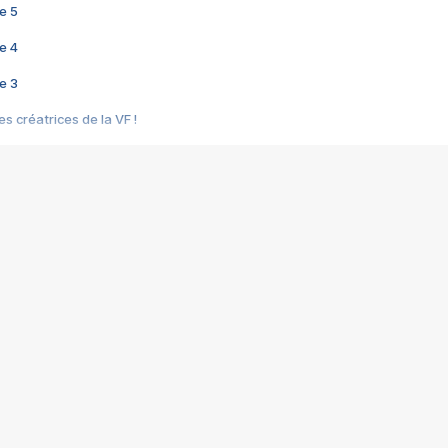
e 5
e 4
e 3
s créatrices de la VF !
e 2
e 1
e Mektoub My Love arrive enfin ! Rencontre avec Shaïn Boumedine et Sal
i : après Toni en famille
elle réalise le bouleversant Dites lui que je l'aime
ais ! Rencontre autour de Vie privée de Rebecca Zlotowski
 de Marguerite, Grave... Rencontre avec Ella Rumpf
 Les Rêveurs, un film intime sur la santé mentale
a avec un film sur le mouvement des Gilets jaunes