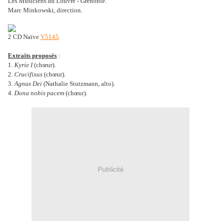
Les Musiciens du Louvre - Grenoble.
Marc Minkowski, direction.
2 CD Naïve
V5145
.
Extraits proposés
:
1.
Kyrie I
(chœur).
2.
Crucifixus
(chœur).
3.
Agnus Dei
(Nathalie Stutzmann, alto).
4.
Dona nobis pacem
(chœur).
Publicité