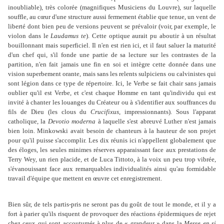
inoubliable), très colorée (magnifiques Musiciens du Louvre), sur laquelle
souffle, au cœur d'une structure aussi fermement établie que tenue, un vent de
liberté dont bien peu de versions peuvent se prévaloir (voir, par exemple, le
violon dans le
Laudamus te
). Cette optique aurait pu aboutir à un résultat
bouillonnant mais superficiel. Il n'en est rien ici, et il faut saluer la maturité
d'un chef qui, s'il fonde une partie de sa lecture sur les contrastes de la
partition, n'en fait jamais une fin en soi et intègre cette donnée dans une
vision superbement orante, mais sans les relents sulpiciens ou calvinistes qui
sont légion dans ce type de répertoire. Ici, le Verbe se fait chair sans jamais
oublier qu'il est Verbe, et c'est chaque Homme en tant qu'individu qui est
invité à chanter les louanges du Créateur ou à s'identifier aux souffrances du
fils de Dieu (les clous du
Crucifixus
, impressionnants). Sous l'apparat
catholique, la
Devotio
moderna
à laquelle s'est abreuvé Luther n'est jamais
bien loin. Minkowski avait besoin de chanteurs à la hauteur de son projet
pour qu'il puisse s'accomplir. Les dix réunis ici n'appellent globalement que
des éloges, les seules minimes réserves apparaissant face aux prestations de
Terry Wey, un rien placide, et de Luca Tittoto, à la voix un peu trop vibrée,
s'évanouissant face aux remarquables individualités ainsi qu'au formidable
travail d'équipe que mettent en œuvre cet enregistrement.
Bien sûr, de tels partis-pris ne seront pas du goût de tout le monde, et il y a
fort à parier qu'ils risquent de provoquer des réactions épidermiques de rejet
chez ceux qui sont accoutumés à plus de « grandeur » dans la
Messe
en si