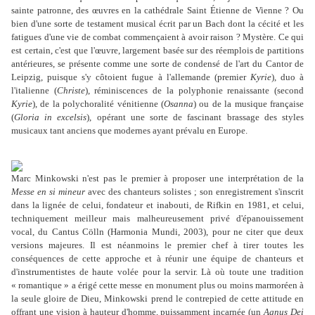
sainte patronne, des œuvres en la cathédrale Saint Étienne de Vienne ? Ou
bien d'une sorte de testament musical écrit par un Bach dont la cécité et les
fatigues d'une vie de combat commençaient à avoir raison ? Mystère. Ce qui
est certain, c'est que l'œuvre, largement basée sur des réemplois de partitions
antérieures, se présente comme une sorte de condensé de l'art du Cantor de
Leipzig, puisque s'y côtoient fugue à l'allemande (premier
Kyrie
), duo à
l'italienne (
Christe
), réminiscences de la polyphonie renaissante (second
Kyrie
), de la polychoralité vénitienne (
Osanna
) ou de la musique française
(
Gloria in excelsis
), opérant une sorte de fascinant brassage des styles
musicaux tant anciens que modernes ayant prévalu en Europe.
Marc Minkowski n'est pas le premier à proposer une interprétation de la
Messe
en si mineur
avec des chanteurs solistes ; son enregistrement s'inscrit
dans la lignée de celui, fondateur et inabouti, de Rifkin en 1981, et celui,
techniquement meilleur mais malheureusement privé d'épanouissement
vocal, du Cantus Cölln (Harmonia Mundi, 2003), pour ne citer que deux
versions majeures. Il est néanmoins le premier chef à tirer toutes les
conséquences de cette approche et à réunir une équipe de chanteurs et
d'instrumentistes de haute volée pour la servir. Là où toute une tradition
« romantique » a érigé cette messe en monument plus ou moins marmoréen à
la seule gloire de Dieu, Minkowski prend le contrepied de cette attitude en
offrant une vision à hauteur d'homme, puissamment incarnée (un
Agnus Dei