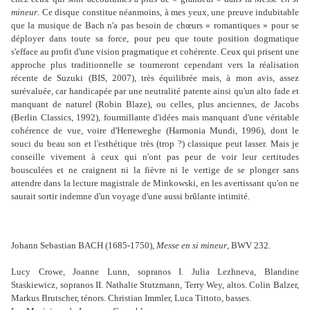
mineur
. Ce disque constitue néanmoins, à mes yeux, une preuve indubitable
que la musique de Bach n'a pas besoin de chœurs « romantiques » pour se
déployer dans toute sa force, pour peu que toute position dogmatique
s'efface au profit d'une vision pragmatique et cohérente. Ceux qui prisent une
approche plus traditionnelle se tourneront cependant vers la réalisation
récente de Suzuki (BIS, 2007), très équilibrée mais, à mon avis, assez
surévaluée, car handicapée par une neutralité patente ainsi qu'un alto fade et
manquant de naturel (Robin Blaze), ou celles, plus anciennes, de Jacobs
(Berlin Classics, 1992), fourmillante d'idées mais manquant d'une véritable
cohérence de vue, voire d'Herreweghe (Harmonia Mundi, 1996), dont le
souci du beau son et l'esthétique très (trop ?) classique peut lasser. Mais je
conseille vivement à ceux qui n'ont pas peur de voir leur certitudes
bousculées et ne craignent ni la fièvre ni le vertige de se plonger sans
attendre dans la lecture magistrale de Minkowski, en les avertissant qu'on ne
saurait sortir indemne d'un voyage d'une aussi brûlante intimité.
Johann Sebastian BACH (1685-1750),
Messe en si mineur
, BWV 232.
Lucy Crowe, Joanne Lunn, sopranos I. Julia Lezhneva, Blandine
Staskiewicz, sopranos II. Nathalie Stutzmann, Terry Wey, altos. Colin Balzer,
Markus Brutscher, ténors. Christian Immler, Luca Tittoto, basses.