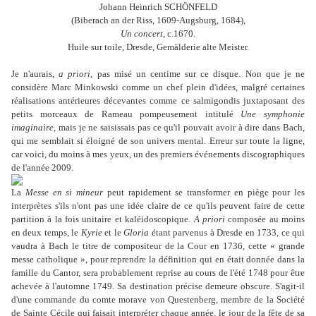
Johann Heinrich SCHÖNFELD
(Biberach an der Riss, 1609-Augsburg, 1684),
Un concert
, c.1670.
Huile sur toile, Dresde, Gemälderie alte Meister.
Je n'aurais,
a priori
, pas misé un centime sur ce disque. Non que je ne
considère Marc Minkowski comme un chef plein d'idées, malgré certaines
réalisations antérieures décevantes comme ce salmigondis juxtaposant des
petits morceaux de Rameau pompeusement intitulé
Une symphonie
imaginaire
, mais je ne saisissais pas ce qu'il pouvait avoir à dire dans Bach,
qui me semblait si éloigné de son univers mental. Erreur sur toute la ligne,
car voici, du moins à mes yeux, un des premiers événements discographiques
de l'année 2009.
La
Messe
en si mineur
peut rapidement se transformer en piège pour les
interprètes s'ils n'ont pas une idée claire de ce qu'ils peuvent faire de cette
partition à la fois unitaire et kaléidoscopique.
A priori
composée au moins
en deux temps, le
Kyrie
et le
Gloria
étant parvenus à Dresde en 1733, ce qui
vaudra à Bach le titre de compositeur de la Cour en 1736, cette « grande
messe catholique », pour reprendre la définition qui en était donnée dans la
famille du Cantor, sera probablement reprise au cours de l'été 1748 pour être
achevée à l'automne 1749. Sa destination précise demeure obscure. S'agit-il
d'une commande du comte morave von Questenberg, membre de la Société
de Sainte Cécile qui faisait interpréter chaque année, le jour de la fête de sa