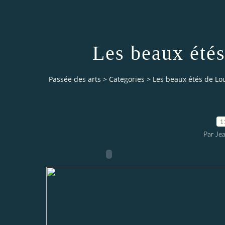
Les beaux été
Passée des arts
>
Categories
>
Les beaux étés de Lo
1
Par Je