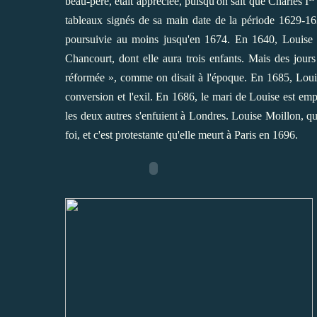
beau-père, était appréciée, puisqu'on sait que Charles I
tableaux signés de sa main date de la période 1629-163
poursuivie au moins jusqu'en 1674. En 1640, Louise 
Chancourt, dont elle aura trois enfants. Mais des jour
réformée », comme on disait à l'époque. En 1685, Louis
conversion et l'exil. En 1686, le mari de Louise est empr
les deux autres s'enfuient à Londres. Louise Moillon, qui
foi, et c'est protestante qu'elle meurt à Paris en 1696.