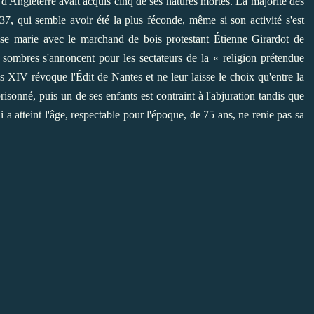
d'Angleterre avait acquis cinq de ses natures mortes. La majorité des
7, qui semble avoir été la plus féconde, même si son activité s'est
se marie avec le marchand de bois protestant Étienne Girardot de
s sombres s'annoncent pour les sectateurs de la « religion prétendue
 XIV révoque l'Édit de Nantes et ne leur laisse le choix qu'entre la
isonné, puis un de ses enfants est contraint à l'abjuration tandis que
 a atteint l'âge, respectable pour l'époque, de 75 ans, ne renie pas sa