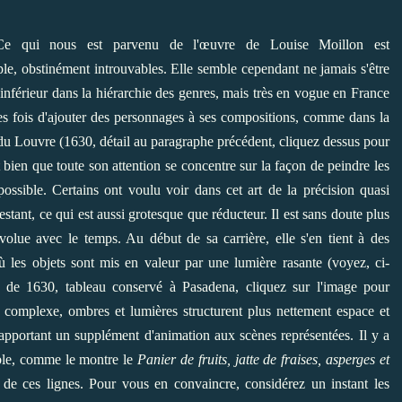
Ce qui nous est parvenu de l'œuvre de Louise Moillon est
le, obstinément introuvables. Elle semble cependant ne jamais s'être
inférieur dans la hiérarchie des genres, mais très en vogue en France
ares fois d'ajouter des personnages à ses compositions, comme dans la
 Louvre (1630, détail au paragraphe précédent, cliquez dessus pour
 bien que toute son attention se concentre sur la façon de peindre les
possible. Certains ont voulu voir dans cet art de la précision quasi
estant, ce qui est aussi grotesque que réducteur. Il est sans doute plus
olue avec le temps. Au début de sa carrière, elle s'en tient à des
 les objets sont mis en valeur par une lumière rasante (voyez, ci-
de 1630, tableau conservé à Pasadena, cliquez sur l'image pour
lus complexe, ombres et lumières structurent plus nettement espace et
e, apportant un supplément d'animation aux scènes représentées. Il y a
tible, comme le montre le
Panier de fruits, jatte de fraises, asperges et
e de ces lignes. Pour vous en convaincre, considérez un instant les