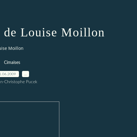
s de Louise Moillon
uise Moillon
Cimaises
1.06.2009
…
an-Christophe Pucek