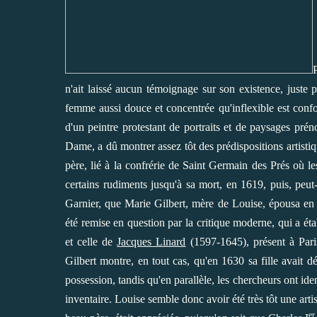
n'ait laissé aucun témoignage sur son existence, juste p
femme aussi douce et concentrée qu'inflexible est conform
d'un peintre protestant de portraits et de paysages pr
Dame, a dû montrer assez tôt des prédispositions artisti
père, lié à la confrérie de Saint Germain des Prés où l
certains rudiments jusqu'à sa mort, en 1619, puis, peut
Garnier, que Marie Gilbert, mère de Louise, épousa en s
été remise en question par la critique moderne, qui a ét
et celle de
Jacques Linard
(1597-1645), présent à Pari
Gilbert montre, en tout cas, qu'en 1630 sa fille avait d
possession, tandis qu'en parallèle, les chercheurs ont id
inventaire. Louise semble donc avoir été très tôt une art
er