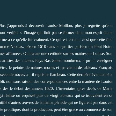
Plus j'apprends à découvrir Louise Moillon, plus je regrette qu'elle
our vérifier si l'image qui finit par se former dans mon esprit d'une
e à ce qu'elle fut vraiment. Ce qui est certain, c'est que cette fille
énommé Nicolas, née en 1610 dans le quartier parisien du Pont Notre
ques affirmées. On n'a aucune certitude sur les maîtres de Louise. Son
es artistes des anciens Pays-Bas étaient nombreux, a pu lui enseigner
-être, le peintre de natures mortes et marchand de tableaux François
econde noces, a-t-il repris le flambeau. Cette dernière éventualité a
abli, non sans raison, des correspondances entre la manière de Louise
s dès le début des années 1620. L'inventaire après décès de Marie
éjà réalisé ou esquissé plus de vingt tableaux qui se trouvaient en sa
entifié d'autres œuvres de la même période qui ne figurent pas dans cet
iste prolifique, dont la production, peut-être grâce au commerce de son