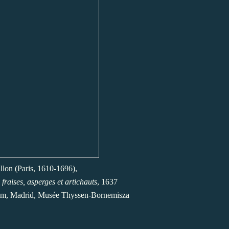
lon (Paris, 1610-1696),
e fraises, asperges et artichauts
, 1637
2 cm, Madrid, Musée Thyssen-Bornemisza