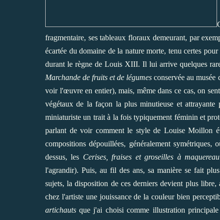
fragmentaire, ses tableaux floraux demeurant, par exemp
écartée du domaine de la nature morte, tenu certes pour 
durant le règne de Louis XIII. Il lui arrive quelques r
Marchande
de fruits et de légumes
conservée au musée du
voir l'œuvre en entier), mais, même dans ce cas, on sent
végétaux de la façon la plus minutieuse et attrayante 
miniaturiste un trait à la fois typiquement féminin et prot
parlant de voir comment le style de Louise Moillon év
compositions dépouillées, généralement symétriques, où
dessus, les
Cerises, fraises et groseilles à maquereau
l'agrandir). Puis, au fil des ans, sa manière se fait p
sujets, la disposition de ces derniers devient plus libr
chez l'artiste une jouissance de la couleur bien percep
artichauts
que j'ai choisi comme illustration principal