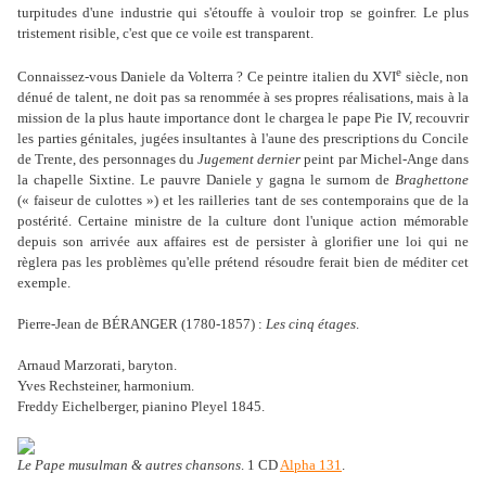
turpitudes d'une industrie qui s'étouffe à vouloir trop se goinfrer. Le plus
tristement risible, c'est que ce voile est transparent.
e
Connaissez-vous Daniele da Volterra ? Ce peintre italien du XVI
siècle, non
dénué de talent, ne doit pas sa renommée à ses propres réalisations, mais à la
mission de la plus haute importance dont le chargea le pape Pie IV, recouvrir
les parties génitales, jugées insultantes à l'aune des prescriptions du Concile
de Trente, des personnages du
Jugement dernier
peint par Michel-Ange dans
la chapelle Sixtine. Le pauvre Daniele y gagna le surnom de
Braghettone
(« faiseur de culottes ») et les railleries tant de ses contemporains que de la
postérité. Certaine ministre de la culture dont l'unique action mémorable
depuis son arrivée aux affaires est de persister à glorifier une loi qui ne
règlera pas les problèmes qu'elle prétend résoudre ferait bien de méditer cet
exemple.
Pierre-Jean de BÉRANGER (1780-1857) :
Les cinq étages
.
Arnaud Marzorati, baryton.
Yves Rechsteiner, harmonium.
Freddy Eichelberger, pianino Pleyel 1845.
Le Pape musulman & autres chansons
. 1 CD
Alpha 131
.