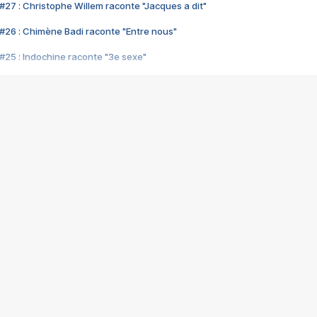
#27 : Christophe Willem raconte "Jacques a dit"
#26 : Chimène Badi raconte "Entre nous"
#25 : Indochine raconte "3e sexe"
#24 : Zaho raconte "C'est chelou"
#23 : Patrick Bruel raconte "Au café des délices"
#22 : Kyo raconte "Le chemin"
#21 : Nolwenn Leroy raconte "Cassé"
#20 : Patrick Hernandez raconte "Born to be alive"
#19 : Lorie raconte "Près de moi"
#18 : Michael Jones raconte "A nos actes manqués" (avec Jean-Jacque
#17 : Khaled raconte "Aïcha"
#16 : Corneille raconte "Parce qu'on vient de loin"
#15 : Indochine raconte "L'aventurier"