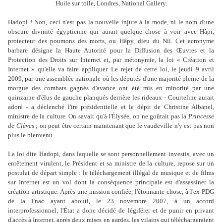
Huile sur toile, Londres, National Gallery.
Hadopi ! Non, ceci n'est pas la nouvelle injure à la mode, ni le nom d'une
obscure divinité égyptienne qui aurait quelque chose à voir avec Hâpi,
protecteur des poumons des morts, ou Hâpy, dieu du Nil. Cet acronyme
barbare désigne la Haute Autorité pour la Diffusion des Œuvres et la
Protection des Droits sur Internet et, par métonymie, la loi « Création et
Internet » qu'elle va faire appliquer. Le rejet de cette loi, le jeudi 9 avril
2009, par une assemblée nationale où les députés d'une majorité pleine de la
morgue des combats gagnés d'avance ont été mis en minorité par une
quinzaine d'élus de gauche planqués derrière les rideaux - Courteline aurait
adoré - a déclenché l'ire présidentielle et le dépit de Christine Albanel,
ministre de la culture. On savait qu'à l'Élysée, on ne goûtait pas la
Princesse
de Clèves
; on peut être certain maintenant que le vaudeville n'y est pas non
plus le bienvenu.
La loi dite Hadopi, dans laquelle se sont personnellement investis, avec un
entêtement virulent, le Président et sa ministre de la culture, repose sur un
postulat de départ simple : le téléchargement illégal de musique et de films
sur Internet est un vol dont la conséquence principale est d'assassiner la
création artistique. Après une mission confiée, l'étonnante chose, à l'ex-PDG
de la Fnac ayant abouti, le 23 novembre 2007, à un accord
interprofessionnel, l'État a donc décidé de légiférer et de punir en privant
d'accès à Internet, après deux mises en gardes, les vilains qui téléchargeraient