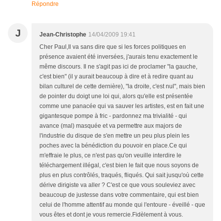
Répondre
J
Jean-Christophe
14/04/2009 19:41
Cher Paul,Il va sans dire que si les forces politiques en
présence avaient été inversées, j'aurais tenu exactement le
même discours. Il ne s'agit pas ici de proclamer "la gauche,
c'est bien" (il y aurait beaucoup à dire et à redire quant au
bilan culturel de cette dernière), "la droite, c'est nul", mais bien
de pointer du doigt une loi qui, alors qu'elle est présentée
comme une panacée qui va sauver les artistes, est en fait une
gigantesque pompe à fric - pardonnez ma trivialité - qui
avance (mal) masquée et va permettre aux majors de
l'industrie du disque de s'en mettre un peu plus plein les
poches avec la bénédiction du pouvoir en place.Ce qui
m'effraie le plus, ce n'est pas qu'on veuille interdire le
téléchargement illégal, c'est bien le fait que nous soyons de
plus en plus contrôlés, traqués, fliqués. Qui sait jusqu'où cette
dérive dirigiste va aller ? C'est ce que vous souleviez avec
beaucoup de justesse dans votre commentaire, qui est bien
celui de l'homme attentif au monde qui l'entoure - éveillé - que
vous êtes et dont je vous remercie.Fidèlement à vous.