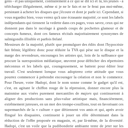
gens - et pas uniquement, contrairement à ce qui se dit ici et là, les jeunes - à
télécharger illégalement, même si je ne le fais et ne le ferai pas moi-même,
persistant à acheter les disques que j'écoute et dont je parle ici. Cependant, si
vous regardez bien, vous verrez qu'à une écrasante majorité, ce sont les labels
indépendants qui tiennent la vedette dans ces pages, vous savez, ceux qui ne
donnent pas dans le racolage à grands coups de pochettes glamour et de
concepts fumeux, dont ces fameux récitals majoritairement synonymes de
salmigondis illisible et parfois frelaté.
Messieurs de la majorité, plutôt que promulguer des édits dont l'hypocrisie
fait frémir, légiférez donc pour réduire la TVA qui pèse sur le disque et la
marge des revendeurs, encouragez les artistes qui, loin de la suffisance que
procure la surexposition médiatique, œuvrent pour défricher des répertoires
méconnus et les labels qui, courageusement, se battent pour éditer leur
travail. C'est seulement lorsque vous adopterez cette attitude que vous
pourrez commencer à prétendre encourager la création et non le commerce.
Pour l'heure, votre Hadopi, dont le nom sonne comme le gadget qu'il est,
c'est, en agitant le chiffon rouge de la répression, donner encore plus la
mainmise aux visées purement mercantiles de
majors
qui continueront à
aligner des productions sans plus-value artistique mais, financièrement,
extrêmement juteuses, en un mot des trompe-couillons, tout en favorisant ces
supermarchés de la « culture » que détiennent vos amis et qui, après avoir
flingué les disquaires, continuent à jouer un rôle déterminant dans la
réduction de l'offre proposée en magasin, et, par là-même, de la diversité.
Hadopi, c'est un voile que la pudibonderie ambiante tente de jeter sur les