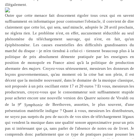
illégalement.
Outre que cette menace fait doucement rigoler tous ceux qui en savent
suffisamment en informatique pour contourner l'obstacle, il convient de dire
clairement que cette loi, qui sera, sauf miracle, adoptée le 28 avril prochain,
ne règlera rien. Le problème n'est, en effet, aucunement réductible au seul
phénomène du téléchargement sauvage, qui n'est, en fait, qu'un
épiphénomène. Les causes essentielles des difficultés grandissantes du
marché du disque - je m'en tiendrai à celui-ci - tiennent beaucoup plus à la
politique de prix absolument démente pratiquée par les enseignes en
position de monopole en France ainsi qu'à la politique de production
aberrante des
majors
. Croyez-vous sérieusement, messieurs les donneurs de
leçons gouvernementaux, qu'au moment où la crise bat son plein, il est
décent que la moindre nouveauté, dans le domaine de la musique classique,
soit proposée à un prix oscillant entre 17 et 20 euros ? Et vous, messieurs les
producteurs, croyez-vous que le consommateur soit suffisamment stupide
pour acheter encore une nouvelle version des
Quatre saisons
de Vivaldi ou
e
de la
9
Symphonie
de Beethoven, assorties, le plus souvent, d'une
présentation matérielle indigne ? Quant à vous, messieurs les distributeurs,
ne soyez pas surpris du peu de succès de vos sites de téléchargement légaux
qui vendent la musique dans une qualité sonore approximative pour un prix
pas si intéressant que ça, sans parler de l'absence de notes ou de livret. Je
comprends donc parfaitement que ce type de pratiques puisse pousser les